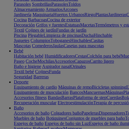
Parasoles
Sombrillas
Parasoles
Toldos
Almacenamiento
Armarios
Arcones
Jardinería
Maquinaria
Huertos Urbanos
Riego
Plantas
Jardineras
C
Cocina
Barbacoas
Cocina de exterior
Decoración
Grifos y fuentes
Estatuas
Macetas
Termómetros y est
Textil
Cojines de jardín
Fundas de jardín
Piscina
Plegable
Limpieza de piscinas
Ducha
Hinchable
Juguetes
Columpios
Toboganes
Hinchables
Casitas
Mascotas
Comederos
Jaulas
Casetas para mascotas
Bebé
Habitación bebé
Humidificadores
Cestas
Colchón para bebé
Mueb
Paseo
Coche
Mochilas
Accesorios
Capazos
Carrito ligero
Baño e higiene
Aspirador nasal
Orinales
Textil bebé
Cojines
Funda
Seguridad
Barreras
Deporte
Equipamiento de cardio
Máquinas de remo
Bicicletas spinning
E
Equipamiento de musculación
Bancos
Mancuernas
Máquinas
Pla
Accesorios fitness
Bandas
Barras
Plataforma de step
Cuerdas
Bola
Recuperación muscular
Electroestimulación
Terapia de percusi
Baño
Accesorios de baño
Colgadores baño
Papeleras
Dispensadores
To
Muebles de baño
Botiquines
Conjuntos de muebles para baño
To
Espejos de baño
Espejos de baño sin Luz
Espejos de baño ilum
Sanitarios
Bañeras
Lavabos
Mamparas