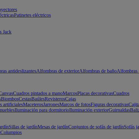
oyectores
éctricas
Patinetes eléctricos
s Jack
ras antideslizantes
Alfombras de exterior
Alfombras de baño
Alfombras 
Canvas
Cuadros pintados a mano
Marcos
Placas decorativas
Cuadros
s
Biombos
Cestas
Baúles
Revisteros
Cajas
s artificiales
Maceteros
Jarrones
Marcos de fotos
Figuras decorativas
Cajit
muebles
Iluminación para dormitorio
Iluminación exterior
Guirnaldas
Bali
ardín
Sillas de jardín
Mesas de jardín
Conjuntos de sofás de jardín
Sofás j
s
Columpios