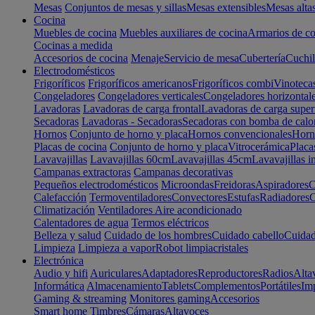
Mesas
Conjuntos de mesas y sillas
Mesas extensibles
Mesas alta
Cocina
Muebles de cocina
Muebles auxiliares de cocina
Armarios de co
Cocinas a medida
Accesorios de cocina
Menaje
Servicio de mesa
Cubertería
Cuchil
Electrodomésticos
Frigoríficos
Frigoríficos americanos
Frigoríficos combi
Vinoteca
Congeladores
Congeladores verticales
Congeladores horizontal
Lavadoras
Lavadoras de carga frontal
Lavadoras de carga super
Secadoras
Lavadoras - Secadoras
Secadoras con bomba de calo
Hornos
Conjunto de horno y placa
Hornos convencionales
Horno
Placas de cocina
Conjunto de horno y placa
Vitrocerámica
Placa
Lavavajillas
Lavavajillas 60cm
Lavavajillas 45cm
Lavavajillas i
Campanas extractoras
Campanas decorativas
Pequeños electrodomésticos
Microondas
Freidoras
Aspiradores
C
Calefacción
Termoventiladores
Convectores
Estufas
Radiadores
C
Climatización
Ventiladores
Aire acondicionado
Calentadores de agua
Termos eléctricos
Belleza y salud
Cuidado de los hombres
Cuidado cabello
Cuidad
Limpieza
Limpieza a vapor
Robot limpiacristales
Electrónica
Audio y hifi
Auriculares
Adaptadores
Reproductores
Radios
Alta
Informática
Almacenamiento
Tablets
Complementos
Portátiles
Im
Gaming & streaming
Monitores gaming
Accesorios
Smart home
Timbres
Cámaras
Altavoces