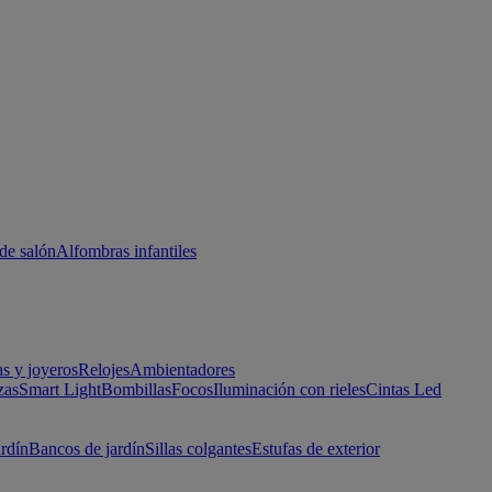
de salón
Alfombras infantiles
as y joyeros
Relojes
Ambientadores
zas
Smart Light
Bombillas
Focos
Iluminación con rieles
Cintas Led
ardín
Bancos de jardín
Sillas colgantes
Estufas de exterior