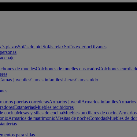
s 3 plazas
Sofás de piel
Sofás relax
Sofás exterior
Divanes
apersonas
macenaje
chones de muelles
Colchones de muelles ensacados
Colchones enrollad
eres
Camas juveniles
Camas infantiles
Literas
Camas nido
ones
marios puertas correderas
Armarios juvenil
Armarios infantiles
Armarios 
radores
Estanterias
Muebles recibidores
e cocina
Mesas y sillas de cocina
Muebles auxiliares de cocina
Armarios
onio
Armarios de matrimonio
Mesitas de noche
Comodas
Muebles de dor
tanterías
entos para sillas