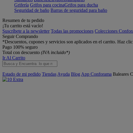
Grifería
Grifos para cocina
Grifos para ducha
Seguridad de baño
Barras de seguridad para baño
Resumen de tu pedido
¡Tu carrito está vacío!
Suscríbete a la newsletter
Todas las promociones
Colecciones Confo
Seguir Comprando
*Descuentos, cupones y servicios son aplicados en el carrito. Haz cli
Pago 100% seguro
Total con descuento
(IVA incluido*)
Ir Al Carrito
Estado de mi pedido
Tiendas
Ayuda
Blog
App Conforama
Baleares
C