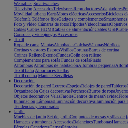
Wearables
Smartwatches
Televisión
Accesorios
Televisores
Reproductores
Adaptadores
Pr
Movilidad urbana
Karts
Motos eléctricas
Accesorios
Bicicletas el
Telefonía
Teléfonos fijos
Gadgets y complementos
Smartphones
Foto y vídeo
Cámaras de fotos
Trípodes
Videocámaras
Objetivos
Cables
Cables HDMI
Cables de alimentación
Cables USB
Cable
Consolas y videojuegos
Accesorios
Textil
Ropa de cama
Mantas
Almohadas
Colchas
Sábanas
Nórdicos
Cortinas y estores
Estores
Visillos
Cortinas
Barras de cortina
Cojines
Relleno
Exterior
Fundas
Cojín con relleno
Complementos para sofás
Fundas de sofás
Plaids
Alfombras
Alfombras de habitación
Alfombras pequeñas
Alfomb
Textil baño
Albornoces
Toallas
Textil cocina
Manteles
Servilletas
Decoración
Decoración de pared
Letreros
Espejos
Relojes de pared
Tableros
Organización
Cajas decorativas
Percheros
Burros de ropa
Joyero
Objetos decorativos
Velas
Faroles
Centros de mesa
Navidad
Flore
Iluminación
Lámparas
Iluminación decorativa
Iluminación para 
Tendencias y temporadas
Jardín
Muebles de jardín
Set de jardín
Conjuntos de mesas y sillas de j
Hamacas y tumbonas
Accesorios
Balancines
Tumbonas
Hamaca
Pérgolas
Cenadores
Carpas
Pérgolas