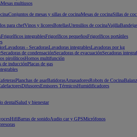
s
Mesas multiusos
cina
Conjuntos de mesas y sillas de cocina
Mesas de cocina
Sillas de coc
los para chef
Vinos y licores
Botellas
Utensilios de cocina
Vajilla
Bandeja
s
Frigoríficos integrables
Frigoríficos pequeños
Frigoríficos portátiles
es
ior
Lavadoras - Secadoras
Lavadoras integrables
Lavadoras por kg
r
Secadoras de condensación
Secadoras de evacuación
Secadoras integra
s pirolíticos
Hornos multifunción
s de inducción
Placas de gas
ntegrables
afeteras
Planchas de asar
Batidoras
Amasadores
Robots de Cocina
Balanz
alefactores
Difusores
Emisores Térmicos
Humidificadores
o dental
Salud y bienestar
voces
Hifi
Barras de sonido
Audio car y GPS
Micrófonos
presoras