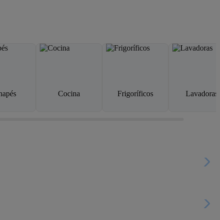
napés
Cocina
Frigoríficos
Lavadoras