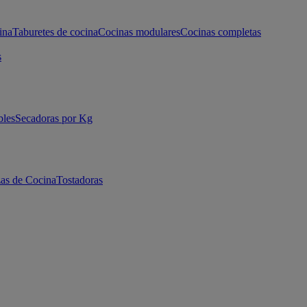
ina
Taburetes de cocina
Cocinas modulares
Cocinas completas
s
bles
Secadoras por Kg
as de Cocina
Tostadoras