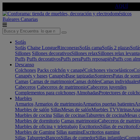
🔵Cambia tu electro con
-10% EXTRA
de descuento ☑️
AQUÍ
Baleares
Canarias
Sofás
Sofás
Chaise Longue
Rinconeras
Sofás cama
Sofás 2 plazas
Sofá
Sillones
Sillones decorativos
Sillones relax
Sillones relax levant
Puffs
Puffs decorativos
Puffs pera
Puffs reposapiés
Puffs con al
Descanso
Colchones
Packs colchón y canapé
Colchones viscoelásticos
Col
Canapés y bases
Canapés
Base tapizadas
Somieres
Patas de somi
Camas
Camas de matrimonio
Camas dobles
Camas individuales
Cabeceros
Cabeceros de matrimonio
Cabeceros juveniles
Complementos para colchones
Almohadas
Protectores de colch
Muebles
Armarios
Armarios de matrimonio
Armarios puertas batientes
Ar
Muebles de salón
Sillas
Mesas de salón
Muebles TV
Vitrinas
Apa
Muebles de cocina
Sillas de cocinas
Taburetes de cocina
Mesas d
Muebles de dormitorio
Camas matrimonio
Cabeceros de matrim
Muebles de oficina y teletrabajo
Escritorios
Sillas de escritorio
Es
Muebles de Gaming
Sillas gaming
Escritorios gaming
Sillas
Taburetes
Bancos
Sillas de comedor
Sillas infantiles
Complem