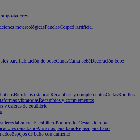
ompostadores
aciones metereológicas
Paneles
Cesped Artificial
les para habitación de bebé
Cunas
Cama bebé
Decoración bebé
lípticas
Bicicletas estáticas
Recambios y complementos
Cintas
Rodillos
taformas vibratorias
Recambios y complementos
s y esferas de equilibrio
ón
alleros
Jaboneras
Escobillero
Portarrollos
Cestas de ropa
cadores para baño
Armarios para baño
Repisa para baño
inados
Espejos de baño con aumento