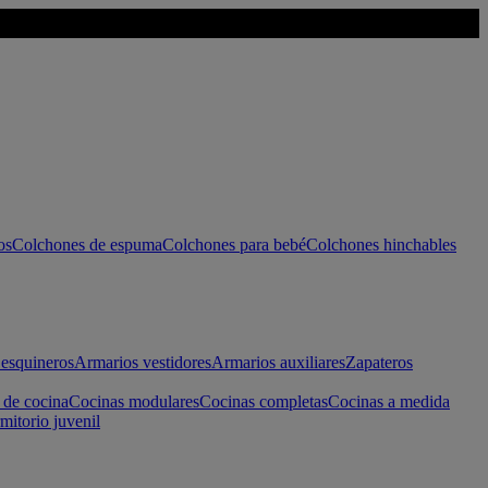
os
Colchones de espuma
Colchones para bebé
Colchones hinchables
esquineros
Armarios vestidores
Armarios auxiliares
Zapateros
 de cocina
Cocinas modulares
Cocinas completas
Cocinas a medida
mitorio juvenil