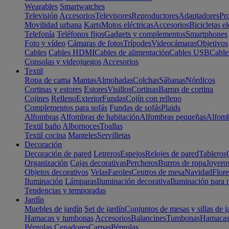
Wearables
Smartwatches
Televisión
Accesorios
Televisores
Reproductores
Adaptadores
Pr
Movilidad urbana
Karts
Motos eléctricas
Accesorios
Bicicletas el
Telefonía
Teléfonos fijos
Gadgets y complementos
Smartphones
Foto y vídeo
Cámaras de fotos
Trípodes
Videocámaras
Objetivos
Cables
Cables HDMI
Cables de alimentación
Cables USB
Cable
Consolas y videojuegos
Accesorios
Textil
Ropa de cama
Mantas
Almohadas
Colchas
Sábanas
Nórdicos
Cortinas y estores
Estores
Visillos
Cortinas
Barras de cortina
Cojines
Relleno
Exterior
Fundas
Cojín con relleno
Complementos para sofás
Fundas de sofás
Plaids
Alfombras
Alfombras de habitación
Alfombras pequeñas
Alfomb
Textil baño
Albornoces
Toallas
Textil cocina
Manteles
Servilletas
Decoración
Decoración de pared
Letreros
Espejos
Relojes de pared
Tableros
Organización
Cajas decorativas
Percheros
Burros de ropa
Joyero
Objetos decorativos
Velas
Faroles
Centros de mesa
Navidad
Flore
Iluminación
Lámparas
Iluminación decorativa
Iluminación para 
Tendencias y temporadas
Jardín
Muebles de jardín
Set de jardín
Conjuntos de mesas y sillas de j
Hamacas y tumbonas
Accesorios
Balancines
Tumbonas
Hamaca
Pérgolas
Cenadores
Carpas
Pérgolas