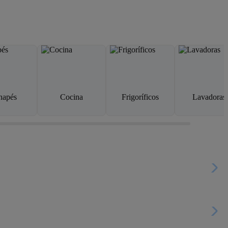
napés
Cocina
Frigoríficos
Lavadoras