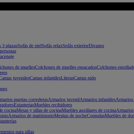
s 3 plazas
Sofás de piel
Sofás relax
Sofás exterior
Divanes
apersonas
macenaje
chones de muelles
Colchones de muelles ensacados
Colchones enrollad
eres
Camas juveniles
Camas infantiles
Literas
Camas nido
ones
marios puertas correderas
Armarios juvenil
Armarios infantiles
Armarios 
radores
Estanterias
Muebles recibidores
e cocina
Mesas y sillas de cocina
Muebles auxiliares de cocina
Armarios
onio
Armarios de matrimonio
Mesitas de noche
Comodas
Muebles de dor
tanterías
entos para sillas