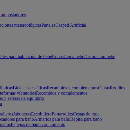
ompostadores
aciones metereológicas
Paneles
Cesped Artificial
les para habitación de bebé
Cunas
Cama bebé
Decoración bebé
lípticas
Bicicletas estáticas
Recambios y complementos
Cintas
Rodillos
taformas vibratorias
Recambios y complementos
s y esferas de equilibrio
ón
alleros
Jaboneras
Escobillero
Portarrollos
Cestas de ropa
cadores para baño
Armarios para baño
Repisa para baño
inados
Espejos de baño con aumento