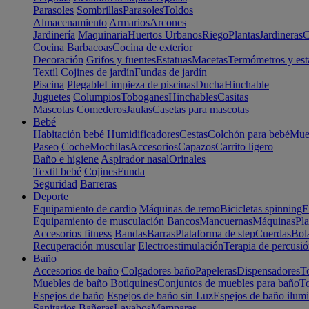
Parasoles
Sombrillas
Parasoles
Toldos
Almacenamiento
Armarios
Arcones
Jardinería
Maquinaria
Huertos Urbanos
Riego
Plantas
Jardineras
C
Cocina
Barbacoas
Cocina de exterior
Decoración
Grifos y fuentes
Estatuas
Macetas
Termómetros y est
Textil
Cojines de jardín
Fundas de jardín
Piscina
Plegable
Limpieza de piscinas
Ducha
Hinchable
Juguetes
Columpios
Toboganes
Hinchables
Casitas
Mascotas
Comederos
Jaulas
Casetas para mascotas
Bebé
Habitación bebé
Humidificadores
Cestas
Colchón para bebé
Mueb
Paseo
Coche
Mochilas
Accesorios
Capazos
Carrito ligero
Baño e higiene
Aspirador nasal
Orinales
Textil bebé
Cojines
Funda
Seguridad
Barreras
Deporte
Equipamiento de cardio
Máquinas de remo
Bicicletas spinning
E
Equipamiento de musculación
Bancos
Mancuernas
Máquinas
Pla
Accesorios fitness
Bandas
Barras
Plataforma de step
Cuerdas
Bola
Recuperación muscular
Electroestimulación
Terapia de percusi
Baño
Accesorios de baño
Colgadores baño
Papeleras
Dispensadores
To
Muebles de baño
Botiquines
Conjuntos de muebles para baño
To
Espejos de baño
Espejos de baño sin Luz
Espejos de baño ilum
Sanitarios
Bañeras
Lavabos
Mamparas