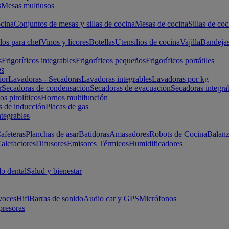
s
Mesas multiusos
cina
Conjuntos de mesas y sillas de cocina
Mesas de cocina
Sillas de coc
los para chef
Vinos y licores
Botellas
Utensilios de cocina
Vajilla
Bandeja
s
Frigoríficos integrables
Frigoríficos pequeños
Frigoríficos portátiles
es
ior
Lavadoras - Secadoras
Lavadoras integrables
Lavadoras por kg
r
Secadoras de condensación
Secadoras de evacuación
Secadoras integra
s pirolíticos
Hornos multifunción
s de inducción
Placas de gas
ntegrables
afeteras
Planchas de asar
Batidoras
Amasadores
Robots de Cocina
Balanz
alefactores
Difusores
Emisores Térmicos
Humidificadores
o dental
Salud y bienestar
voces
Hifi
Barras de sonido
Audio car y GPS
Micrófonos
presoras