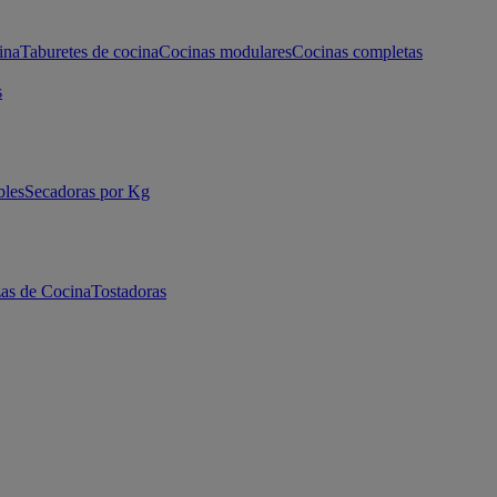
ina
Taburetes de cocina
Cocinas modulares
Cocinas completas
s
bles
Secadoras por Kg
as de Cocina
Tostadoras