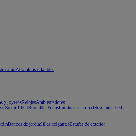
de salón
Alfombras infantiles
as y joyeros
Relojes
Ambientadores
zas
Smart Light
Bombillas
Focos
Iluminación con rieles
Cintas Led
ardín
Bancos de jardín
Sillas colgantes
Estufas de exterior