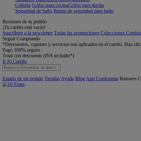
Grifería
Grifos para cocina
Grifos para ducha
Seguridad de baño
Barras de seguridad para baño
Resumen de tu pedido
¡Tu carrito está vacío!
Suscríbete a la newsletter
Todas las promociones
Colecciones Confo
Seguir Comprando
*Descuentos, cupones y servicios son aplicados en el carrito. Haz cli
Pago 100% seguro
Total con descuento
(IVA incluido*)
Ir Al Carrito
Estado de mi pedido
Tiendas
Ayuda
Blog
App Conforama
Baleares
C