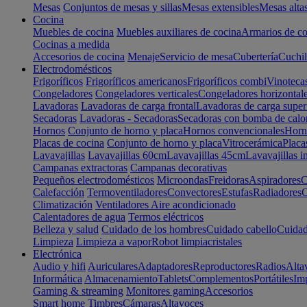
Mesas
Conjuntos de mesas y sillas
Mesas extensibles
Mesas alta
Cocina
Muebles de cocina
Muebles auxiliares de cocina
Armarios de co
Cocinas a medida
Accesorios de cocina
Menaje
Servicio de mesa
Cubertería
Cuchil
Electrodomésticos
Frigoríficos
Frigoríficos americanos
Frigoríficos combi
Vinoteca
Congeladores
Congeladores verticales
Congeladores horizontal
Lavadoras
Lavadoras de carga frontal
Lavadoras de carga super
Secadoras
Lavadoras - Secadoras
Secadoras con bomba de calo
Hornos
Conjunto de horno y placa
Hornos convencionales
Horno
Placas de cocina
Conjunto de horno y placa
Vitrocerámica
Placa
Lavavajillas
Lavavajillas 60cm
Lavavajillas 45cm
Lavavajillas i
Campanas extractoras
Campanas decorativas
Pequeños electrodomésticos
Microondas
Freidoras
Aspiradores
C
Calefacción
Termoventiladores
Convectores
Estufas
Radiadores
C
Climatización
Ventiladores
Aire acondicionado
Calentadores de agua
Termos eléctricos
Belleza y salud
Cuidado de los hombres
Cuidado cabello
Cuidad
Limpieza
Limpieza a vapor
Robot limpiacristales
Electrónica
Audio y hifi
Auriculares
Adaptadores
Reproductores
Radios
Alta
Informática
Almacenamiento
Tablets
Complementos
Portátiles
Im
Gaming & streaming
Monitores gaming
Accesorios
Smart home
Timbres
Cámaras
Altavoces