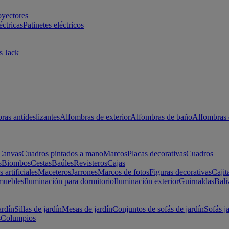
oyectores
éctricas
Patinetes eléctricos
s Jack
ras antideslizantes
Alfombras de exterior
Alfombras de baño
Alfombras 
Canvas
Cuadros pintados a mano
Marcos
Placas decorativas
Cuadros
s
Biombos
Cestas
Baúles
Revisteros
Cajas
s artificiales
Maceteros
Jarrones
Marcos de fotos
Figuras decorativas
Cajit
muebles
Iluminación para dormitorio
Iluminación exterior
Guirnaldas
Bali
ardín
Sillas de jardín
Mesas de jardín
Conjuntos de sofás de jardín
Sofás j
s
Columpios