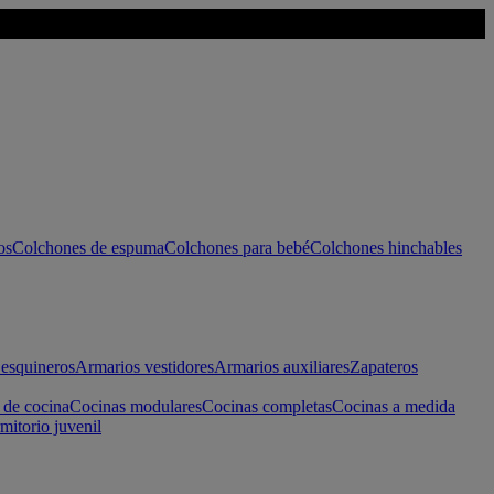
os
Colchones de espuma
Colchones para bebé
Colchones hinchables
esquineros
Armarios vestidores
Armarios auxiliares
Zapateros
 de cocina
Cocinas modulares
Cocinas completas
Cocinas a medida
mitorio juvenil