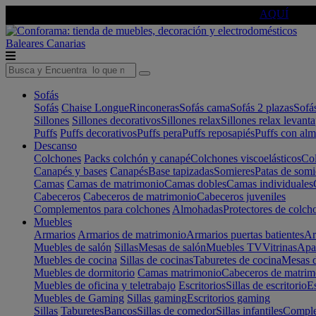
🔵Cambia tu electro con
-10% EXTRA
de descuento ☑️
AQUÍ
Baleares
Canarias
Sofás
Sofás
Chaise Longue
Rinconeras
Sofás cama
Sofás 2 plazas
Sofá
Sillones
Sillones decorativos
Sillones relax
Sillones relax levant
Puffs
Puffs decorativos
Puffs pera
Puffs reposapiés
Puffs con al
Descanso
Colchones
Packs colchón y canapé
Colchones viscoelásticos
Col
Canapés y bases
Canapés
Base tapizadas
Somieres
Patas de somi
Camas
Camas de matrimonio
Camas dobles
Camas individuales
Cabeceros
Cabeceros de matrimonio
Cabeceros juveniles
Complementos para colchones
Almohadas
Protectores de colch
Muebles
Armarios
Armarios de matrimonio
Armarios puertas batientes
Ar
Muebles de salón
Sillas
Mesas de salón
Muebles TV
Vitrinas
Apa
Muebles de cocina
Sillas de cocinas
Taburetes de cocina
Mesas d
Muebles de dormitorio
Camas matrimonio
Cabeceros de matrim
Muebles de oficina y teletrabajo
Escritorios
Sillas de escritorio
Es
Muebles de Gaming
Sillas gaming
Escritorios gaming
Sillas
Taburetes
Bancos
Sillas de comedor
Sillas infantiles
Complem