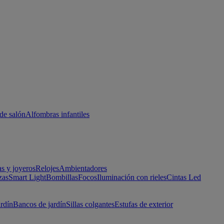
de salón
Alfombras infantiles
as y joyeros
Relojes
Ambientadores
zas
Smart Light
Bombillas
Focos
Iluminación con rieles
Cintas Led
ardín
Bancos de jardín
Sillas colgantes
Estufas de exterior