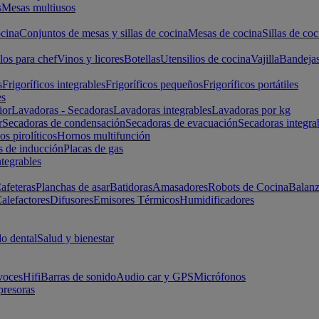
s
Mesas multiusos
cina
Conjuntos de mesas y sillas de cocina
Mesas de cocina
Sillas de coc
los para chef
Vinos y licores
Botellas
Utensilios de cocina
Vajilla
Bandeja
s
Frigoríficos integrables
Frigoríficos pequeños
Frigoríficos portátiles
es
ior
Lavadoras - Secadoras
Lavadoras integrables
Lavadoras por kg
r
Secadoras de condensación
Secadoras de evacuación
Secadoras integra
s pirolíticos
Hornos multifunción
s de inducción
Placas de gas
ntegrables
afeteras
Planchas de asar
Batidoras
Amasadores
Robots de Cocina
Balanz
alefactores
Difusores
Emisores Térmicos
Humidificadores
o dental
Salud y bienestar
voces
Hifi
Barras de sonido
Audio car y GPS
Micrófonos
presoras