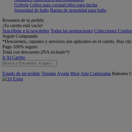
Grifería
Grifos para cocina
Grifos para ducha
Seguridad de baño
Barras de seguridad para baño
Resumen de tu pedido
¡Tu carrito está vacío!
Suscríbete a la newsletter
Todas las promociones
Colecciones Confo
Seguir Comprando
*Descuentos, cupones y servicios son aplicados en el carrito. Haz cli
Pago 100% seguro
Total con descuento
(IVA incluido*)
Ir Al Carrito
Estado de mi pedido
Tiendas
Ayuda
Blog
App Conforama
Baleares
C