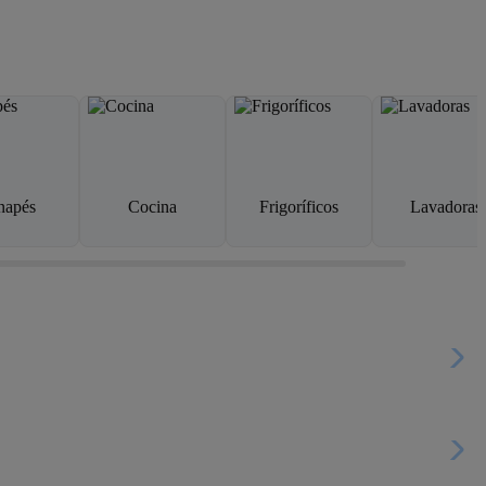
napés
Cocina
Frigoríficos
Lavadoras