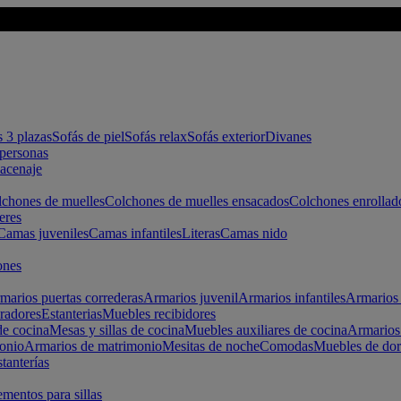
s 3 plazas
Sofás de piel
Sofás relax
Sofás exterior
Divanes
apersonas
macenaje
chones de muelles
Colchones de muelles ensacados
Colchones enrollad
eres
Camas juveniles
Camas infantiles
Literas
Camas nido
ones
marios puertas correderas
Armarios juvenil
Armarios infantiles
Armarios 
radores
Estanterias
Muebles recibidores
e cocina
Mesas y sillas de cocina
Muebles auxiliares de cocina
Armarios
onio
Armarios de matrimonio
Mesitas de noche
Comodas
Muebles de dor
tanterías
entos para sillas