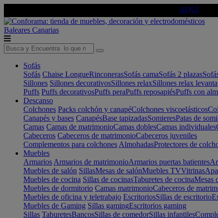
🔵Cambia tu electro con
-10% EXTRA
de descuento ☑️
AQUÍ
Baleares
Canarias
Sofás
Sofás
Chaise Longue
Rinconeras
Sofás cama
Sofás 2 plazas
Sofá
Sillones
Sillones decorativos
Sillones relax
Sillones relax levant
Puffs
Puffs decorativos
Puffs pera
Puffs reposapiés
Puffs con al
Descanso
Colchones
Packs colchón y canapé
Colchones viscoelásticos
Col
Canapés y bases
Canapés
Base tapizadas
Somieres
Patas de somi
Camas
Camas de matrimonio
Camas dobles
Camas individuales
Cabeceros
Cabeceros de matrimonio
Cabeceros juveniles
Complementos para colchones
Almohadas
Protectores de colch
Muebles
Armarios
Armarios de matrimonio
Armarios puertas batientes
Ar
Muebles de salón
Sillas
Mesas de salón
Muebles TV
Vitrinas
Apa
Muebles de cocina
Sillas de cocinas
Taburetes de cocina
Mesas d
Muebles de dormitorio
Camas matrimonio
Cabeceros de matrim
Muebles de oficina y teletrabajo
Escritorios
Sillas de escritorio
Es
Muebles de Gaming
Sillas gaming
Escritorios gaming
Sillas
Taburetes
Bancos
Sillas de comedor
Sillas infantiles
Complem