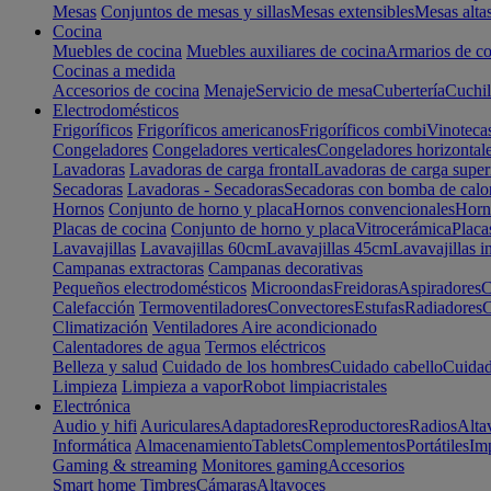
Mesas
Conjuntos de mesas y sillas
Mesas extensibles
Mesas alta
Cocina
Muebles de cocina
Muebles auxiliares de cocina
Armarios de co
Cocinas a medida
Accesorios de cocina
Menaje
Servicio de mesa
Cubertería
Cuchil
Electrodomésticos
Frigoríficos
Frigoríficos americanos
Frigoríficos combi
Vinoteca
Congeladores
Congeladores verticales
Congeladores horizontal
Lavadoras
Lavadoras de carga frontal
Lavadoras de carga super
Secadoras
Lavadoras - Secadoras
Secadoras con bomba de calo
Hornos
Conjunto de horno y placa
Hornos convencionales
Horno
Placas de cocina
Conjunto de horno y placa
Vitrocerámica
Placa
Lavavajillas
Lavavajillas 60cm
Lavavajillas 45cm
Lavavajillas i
Campanas extractoras
Campanas decorativas
Pequeños electrodomésticos
Microondas
Freidoras
Aspiradores
C
Calefacción
Termoventiladores
Convectores
Estufas
Radiadores
C
Climatización
Ventiladores
Aire acondicionado
Calentadores de agua
Termos eléctricos
Belleza y salud
Cuidado de los hombres
Cuidado cabello
Cuidad
Limpieza
Limpieza a vapor
Robot limpiacristales
Electrónica
Audio y hifi
Auriculares
Adaptadores
Reproductores
Radios
Alta
Informática
Almacenamiento
Tablets
Complementos
Portátiles
Im
Gaming & streaming
Monitores gaming
Accesorios
Smart home
Timbres
Cámaras
Altavoces