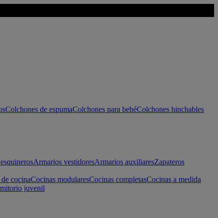
os
Colchones de espuma
Colchones para bebé
Colchones hinchables
esquineros
Armarios vestidores
Armarios auxiliares
Zapateros
 de cocina
Cocinas modulares
Cocinas completas
Cocinas a medida
mitorio juvenil