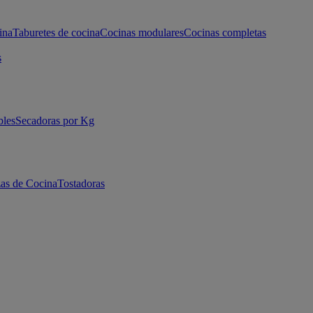
ina
Taburetes de cocina
Cocinas modulares
Cocinas completas
s
bles
Secadoras por Kg
as de Cocina
Tostadoras