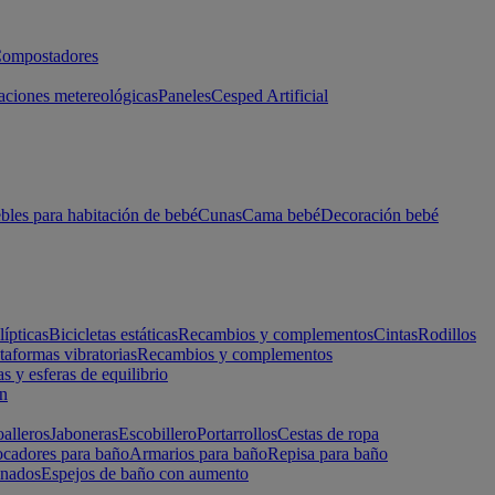
ompostadores
aciones metereológicas
Paneles
Cesped Artificial
les para habitación de bebé
Cunas
Cama bebé
Decoración bebé
lípticas
Bicicletas estáticas
Recambios y complementos
Cintas
Rodillos
taformas vibratorias
Recambios y complementos
s y esferas de equilibrio
ón
alleros
Jaboneras
Escobillero
Portarrollos
Cestas de ropa
cadores para baño
Armarios para baño
Repisa para baño
inados
Espejos de baño con aumento