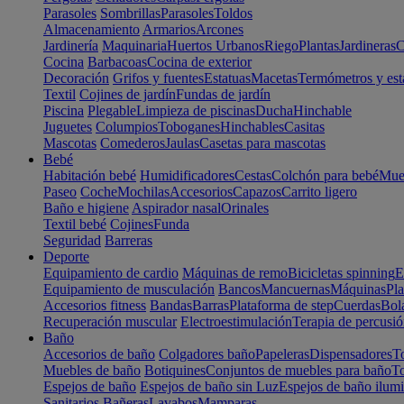
Parasoles
Sombrillas
Parasoles
Toldos
Almacenamiento
Armarios
Arcones
Jardinería
Maquinaria
Huertos Urbanos
Riego
Plantas
Jardineras
C
Cocina
Barbacoas
Cocina de exterior
Decoración
Grifos y fuentes
Estatuas
Macetas
Termómetros y est
Textil
Cojines de jardín
Fundas de jardín
Piscina
Plegable
Limpieza de piscinas
Ducha
Hinchable
Juguetes
Columpios
Toboganes
Hinchables
Casitas
Mascotas
Comederos
Jaulas
Casetas para mascotas
Bebé
Habitación bebé
Humidificadores
Cestas
Colchón para bebé
Mueb
Paseo
Coche
Mochilas
Accesorios
Capazos
Carrito ligero
Baño e higiene
Aspirador nasal
Orinales
Textil bebé
Cojines
Funda
Seguridad
Barreras
Deporte
Equipamiento de cardio
Máquinas de remo
Bicicletas spinning
E
Equipamiento de musculación
Bancos
Mancuernas
Máquinas
Pla
Accesorios fitness
Bandas
Barras
Plataforma de step
Cuerdas
Bola
Recuperación muscular
Electroestimulación
Terapia de percusi
Baño
Accesorios de baño
Colgadores baño
Papeleras
Dispensadores
To
Muebles de baño
Botiquines
Conjuntos de muebles para baño
To
Espejos de baño
Espejos de baño sin Luz
Espejos de baño ilum
Sanitarios
Bañeras
Lavabos
Mamparas