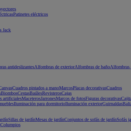
oyectores
éctricas
Patinetes eléctricos
s Jack
ras antideslizantes
Alfombras de exterior
Alfombras de baño
Alfombras 
Canvas
Cuadros pintados a mano
Marcos
Placas decorativas
Cuadros
s
Biombos
Cestas
Baúles
Revisteros
Cajas
s artificiales
Maceteros
Jarrones
Marcos de fotos
Figuras decorativas
Cajit
muebles
Iluminación para dormitorio
Iluminación exterior
Guirnaldas
Bali
ardín
Sillas de jardín
Mesas de jardín
Conjuntos de sofás de jardín
Sofás j
s
Columpios