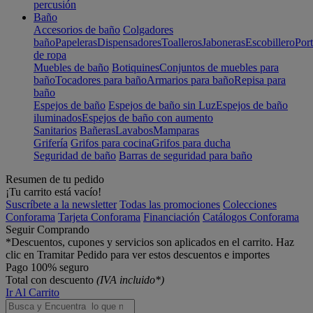
percusión
Baño
Accesorios de baño
Colgadores
baño
Papeleras
Dispensadores
Toalleros
Jaboneras
Escobillero
Port
de ropa
Muebles de baño
Botiquines
Conjuntos de muebles para
baño
Tocadores para baño
Armarios para baño
Repisa para
baño
Espejos de baño
Espejos de baño sin Luz
Espejos de baño
iluminados
Espejos de baño con aumento
Sanitarios
Bañeras
Lavabos
Mamparas
Grifería
Grifos para cocina
Grifos para ducha
Seguridad de baño
Barras de seguridad para baño
Resumen de tu pedido
¡Tu carrito está vacío!
Suscríbete a la newsletter
Todas las promociones
Colecciones
Conforama
Tarjeta Conforama
Financiación
Catálogos Conforama
Seguir Comprando
*Descuentos, cupones y servicios son aplicados en el carrito. Haz
clic en Tramitar Pedido para ver estos descuentos e importes
Pago 100% seguro
Total con descuento
(IVA incluido*)
Ir Al Carrito