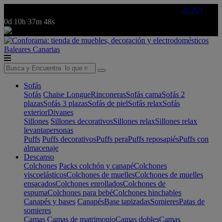
🔵Cambia tu electro con
-10% EXTRA
de descuento ☑️
AQUÍ
0d
10h
37m
48s
Baleares
Canarias
Sofás
Sofás
Chaise Longue
Rinconeras
Sofás cama
Sofás 2
plazas
Sofás 3 plazas
Sofás de piel
Sofás relax
Sofás
exterior
Divanes
Sillones
Sillones decorativos
Sillones relax
Sillones relax
levantapersonas
Puffs
Puffs decorativos
Puffs pera
Puffs reposapiés
Puffs con
almacenaje
Descanso
Colchones
Packs colchón y canapé
Colchones
viscoelásticos
Colchones de muelles
Colchones de muelles
ensacados
Colchones enrollados
Colchones de
espuma
Colchones para bebé
Colchones hinchables
Canapés y bases
Canapés
Base tapizadas
Somieres
Patas de
somieres
Camas
Camas de matrimonio
Camas dobles
Camas