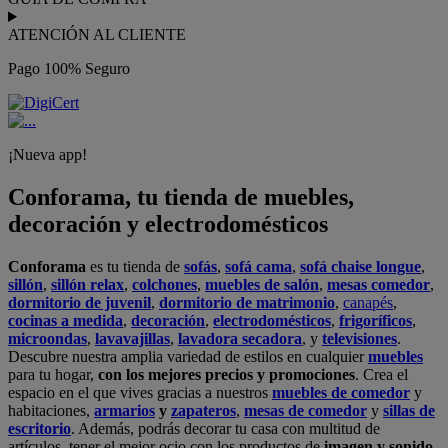
ATENCIÓN AL CLIENTE
Pago 100% Seguro
¡Nueva app!
Conforama, tu tienda de muebles,
decoración y electrodomésticos
Conforama
es tu tienda de
sofás
,
sofá cama
,
sofá chaise longue
,
sillón
,
sillón relax
,
colchones
,
muebles de salón
,
mesas comedor
,
dormitorio de juvenil
,
dormitorio de matrimonio
,
canapés
,
cocinas a medida
,
decoración
,
electrodomésticos
,
frigoríficos
,
microondas
,
lavavajillas
,
lavadora secadora
, y
televisiones
.
Descubre nuestra amplia variedad de estilos en cualquier
muebles
para tu hogar,
con los mejores precios y promociones
. Crea el
espacio en el que vives gracias a nuestros
muebles de comedor
y
habitaciones,
armarios
y
zapateros
,
mesas de comedor
y
sillas de
escritorio
. Además, podrás decorar tu casa con multitud de
artículos, tener el mejor ocio con los productos de
imagen y sonido