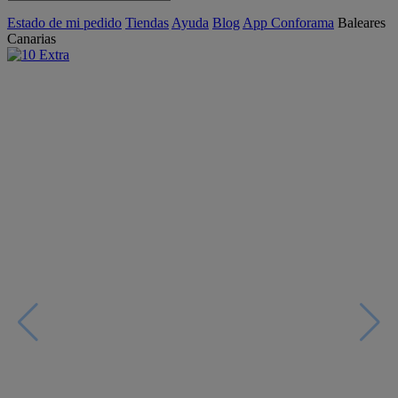
Estado de mi pedido
Tiendas
Ayuda
Blog
App Conforama
Baleares
Canarias