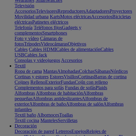
Wearables
Smartwatches
Televisión
Accesorios
Televisores
Reproductores
Adaptadores
Proyectores
Movilidad urbana
Karts
Motos eléctricas
Accesorios
Bicicletas
eléctricas
Patinetes eléctricos
Telefonía
Teléfonos fijos
Gadgets y
complementos
Smartphones
Foto y vídeo
Cámaras de
fotos
Trípodes
Videocámaras
Objetivos
Cables
Cables HDMI
Cables de alimentación
Cables
USB
Cables Jack
Consolas y videojuegos
Accesorios
Textil
Ropa de cama
Mantas
Almohadas
Colchas
Sábanas
Nórdicos
Cortinas y estores
Estores
Visillos
Cortinas
Barras de cortina
Cojines
Relleno
Exterior
Fundas
Cojín con relleno
Complementos para sofás
Fundas de sofás
Plaids
Alfombras
Alfombras de habitación
Alfombras
pequeñas
Alfombras antideslizantes
Alfombras de
exterior
Alfombras de baño
Alfombras de salón
Alfombras
infantiles
Textil baño
Albornoces
Toallas
Textil cocina
Manteles
Servilletas
Decoración
Decoración de pared
Letreros
Espejos
Relojes de