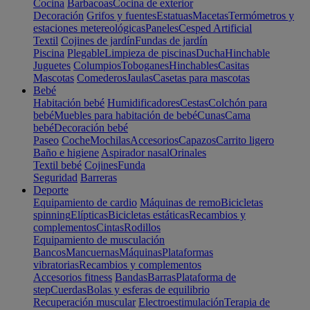
Cocina
Barbacoas
Cocina de exterior
Decoración
Grifos y fuentes
Estatuas
Macetas
Termómetros y
estaciones metereológicas
Paneles
Cesped Artificial
Textil
Cojines de jardín
Fundas de jardín
Piscina
Plegable
Limpieza de piscinas
Ducha
Hinchable
Juguetes
Columpios
Toboganes
Hinchables
Casitas
Mascotas
Comederos
Jaulas
Casetas para mascotas
Bebé
Habitación bebé
Humidificadores
Cestas
Colchón para
bebé
Muebles para habitación de bebé
Cunas
Cama
bebé
Decoración bebé
Paseo
Coche
Mochilas
Accesorios
Capazos
Carrito ligero
Baño e higiene
Aspirador nasal
Orinales
Textil bebé
Cojines
Funda
Seguridad
Barreras
Deporte
Equipamiento de cardio
Máquinas de remo
Bicicletas
spinning
Elípticas
Bicicletas estáticas
Recambios y
complementos
Cintas
Rodillos
Equipamiento de musculación
Bancos
Mancuernas
Máquinas
Plataformas
vibratorias
Recambios y complementos
Accesorios fitness
Bandas
Barras
Plataforma de
step
Cuerdas
Bolas y esferas de equilibrio
Recuperación muscular
Electroestimulación
Terapia de