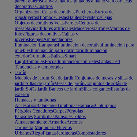
pared
Tableros
Canvas
Cuadros pintados a mano
Marcos
Placas
decorativas
Cuadros
Organización
Cajas decorativas
Percheros
Burros de
ropa
Joyeros
Biombos
Cestas
Baúles
Revisteros
Cajas
Objetos decorativos
Velas
Faroles
Centros de
mesa
Navidad
Flores artificiales
Maceteros
Jarrones
Marcos de
fotos
Figuras decorativas
Cajitas y
joyeros
Relojes
Ambientadores
Iluminación
Lámparas
Iluminación decorativa
Iluminación para
muebles
Iluminación para dormitorio
Iluminación
exterior
Guirnaldas
Balizas
Smart
Light
Bombillas
Focos
Iluminación con rieles
Cintas Led
Tendencias y temporadas
Jardín
Muebles de jardín
Set de jardín
Conjuntos de mesas y sillas de
jardín
Sillas de jardín
Mesas de jardín
Conjuntos de sofás de
jardín
Sofás jardín
Bancos de jardín
Sillas colgantes
Estufas de
exterior
Hamacas y tumbonas
Accesorios
Balancines
Tumbonas
Hamacas
Columpios
Pérgolas
Cenadores
Carpas
Pérgolas
Parasoles
Sombrillas
Parasoles
Toldos
Almacenamiento
Armarios
Arcones
Jardinería
Maquinaria
Huertos
Urbanos
Riego
Plantas
Jardineras
Compostadores