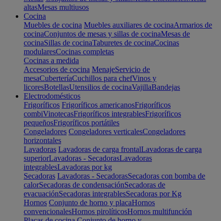
altas
Mesas multiusos
Cocina
Muebles de cocina
Muebles auxiliares de cocina
Armarios de
cocina
Conjuntos de mesas y sillas de cocina
Mesas de
cocina
Sillas de cocina
Taburetes de cocina
Cocinas
modulares
Cocinas completas
Cocinas a medida
Accesorios de cocina
Menaje
Servicio de
mesa
Cubertería
Cuchillos para chef
Vinos y
licores
Botellas
Utensilios de cocina
Vajilla
Bandejas
Electrodomésticos
Frigoríficos
Frigoríficos americanos
Frigoríficos
combi
Vinotecas
Frigoríficos integrables
Frigoríficos
pequeños
Frigoríficos portátiles
Congeladores
Congeladores verticales
Congeladores
horizontales
Lavadoras
Lavadoras de carga frontal
Lavadoras de carga
superior
Lavadoras - Secadoras
Lavadoras
integrables
Lavadoras por kg
Secadoras
Lavadoras - Secadoras
Secadoras con bomba de
calor
Secadoras de condensación
Secadoras de
evacuación
Secadoras integrables
Secadoras por Kg
Hornos
Conjunto de horno y placa
Hornos
convencionales
Hornos pirolíticos
Hornos multifunción
Placas de cocina
Conjunto de horno y