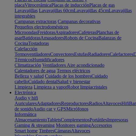
placa
Vitrocerámica
Placas de inducción
Placas de gas
Lavavajillas
Lavavajillas 60cm
Lavavajillas 45cm
Lavavajillas
integrables
Campanas extractoras
Campanas decorativas
Pequeños electrodomésticos
Microondas
Freidoras
Aspiradores
Cafeteras
Planchas de
asar
Batidoras
Amasadores
Robots de Cocina
Balanzas de
Cocina
Tostadoras
Calefacción
Termoventiladores
Convectores
Estufas
Radiadores
Calefactores
D
Térmicos
Humidificadores
Climatización
Ventiladores
Aire acondicionado
Calentadores de agua
Termos eléctricos
Belleza y salud
Cuidado de los hombres
Cuidado
cabello
Cuidado dental
Salud y bienestar
Limpieza
Limpieza a vapor
Robot limpiacristales
Electrónica
Audio y hifi
Auriculares
Adaptadores
Reproductores
Radios
Altavoces
Hifi
Bar
de sonido
Audio car y GPS
Micrófonos
Informática
Almacenamiento
Tablets
Complementos
Portátiles
Impresoras
Gaming & streaming
Monitores gaming
Accesorios
Smart home
Timbres
Cámaras
Altavoces