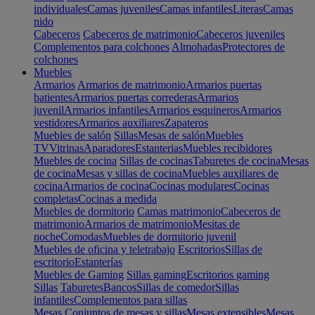
individuales
Camas juveniles
Camas infantiles
Literas
Camas
nido
Cabeceros
Cabeceros de matrimonio
Cabeceros juveniles
Complementos para colchones
Almohadas
Protectores de
colchones
Muebles
Armarios
Armarios de matrimonio
Armarios puertas
batientes
Armarios puertas correderas
Armarios
juvenil
Armarios infantiles
Armarios esquineros
Armarios
vestidores
Armarios auxiliares
Zapateros
Muebles de salón
Sillas
Mesas de salón
Muebles
TV
Vitrinas
Aparadores
Estanterias
Muebles recibidores
Muebles de cocina
Sillas de cocinas
Taburetes de cocina
Mesas
de cocina
Mesas y sillas de cocina
Muebles auxiliares de
cocina
Armarios de cocina
Cocinas modulares
Cocinas
completas
Cocinas a medida
Muebles de dormitorio
Camas matrimonio
Cabeceros de
matrimonio
Armarios de matrimonio
Mesitas de
noche
Comodas
Muebles de dormitorio juvenil
Muebles de oficina y teletrabajo
Escritorios
Sillas de
escritorio
Estanterías
Muebles de Gaming
Sillas gaming
Escritorios gaming
Sillas
Taburetes
Bancos
Sillas de comedor
Sillas
infantiles
Complementos para sillas
Mesas
Conjuntos de mesas y sillas
Mesas extensibles
Mesas