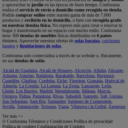
y aprovechar tu
jardín
en las épocas de buen tiempo. Conforama
realiza el
servicio de envío a domicilio como recogida en tienda.
Podrás
comprar online
entre nuestra gama de más de 7.000
productos y
recibirlo en tu domicilio
, o bien con
recogida gratis
en nuestras tiendas física.
No esperes más para crear o renovar tu
hogar y transformarlo en un espacio con mucho estilo. Conforama
tiene 300
tiendas de muebles
físicas distribuidas en
6 países
distintos. Aproveche nuestras ofertas de
sofas baratos
,
colchones
baratos
y
liquidaciones de sofas
.
Conforama solo comercializa a través de su website o, físicamente,
en sus
tiendas de sofás
.
Alcalá de Guadaíra
,
Alcalá de Henares
,
Alcorcón
,
Alfafar
,
Alicante
,
Arinaga
,
Asturias
,
Badalona
,
Barakaldo
,
Barcelona
,
Burjassot
,
Castellón
,
Chafiras
,
Cordoba
,
Elche
,
Finestrat
,
Granada
,
Huércal de
Almería
,
La Coruña
,
La Laguna
,
La Zenia
,
Lanzarote
,
León
,
Lleida
,
Los Barrios
,
Madrid
,
Majadahonda
,
Málaga
,
Murcia
,
Orotava
,
Palma
,
Pamplona
,
Rivas
,
Sabadell
,
Sagunto
,
Salt, Girona
,
San Sebastian
,
Sant Boi
,
Santander
,
Santiago de Compostela
,
Sevilla
,
Tamaraceite
,
Terrassa
,
Viana
,
Vilanova i la Geltrú
,
Zaragoza
Ver más >>
© Conforama
Términos y Condiciones
Política de privacidad
Política de cookies
Configuración de Cookies