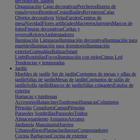
decorativas
Cuadros
Organización
Cajas decorativas
Percheros
Burros de
ropa
Joyeros
Biombos
Cestas
Baúles
Revisteros
Cajas
Objetos decorativos
Velas
Faroles
Centros de
mesa
Navidad
Flores artificiales
Maceteros
Jarrones
Marcos de
fotos
Figuras decorativas
Cajitas y
joyeros
Relojes
Ambientadores
Iluminación
Lámparas
Iluminación decorativa
Iluminación para
muebles
Iluminación para dormitorio
Iluminación
exterior
Guirnaldas
Balizas
Smart
Light
Bombillas
Focos
Iluminación con rieles
Cintas Led
Tendencias y temporadas
Jardín
Muebles de jardín
Set de jardín
Conjuntos de mesas y sillas de
jardín
Sillas de jardín
Mesas de jardín
Conjuntos de sofás de
jardín
Sofás jardín
Bancos de jardín
Sillas colgantes
Estufas de
exterior
Hamacas y tumbonas
Accesorios
Balancines
Tumbonas
Hamacas
Columpios
Pérgolas
Cenadores
Carpas
Pérgolas
Parasoles
Sombrillas
Parasoles
Toldos
Almacenamiento
Armarios
Arcones
Jardinería
Maquinaria
Huertos
Urbanos
Riego
Plantas
Jardineras
Compostadores
Cocina
Barbacoas
Cocina de exterior