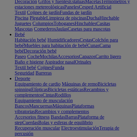
Decoración
Grifos y fuentes
Estatuas
Macetas
Termómetros y
estaciones metereológicas
Paneles
Cesped Artificial
Textil
Cojines de jardín
Fundas de jardín
Piscina
Plegable
Limpieza de piscinas
Ducha
Hinchable
Juguetes
Columpios
Toboganes
Hinchables
Casitas
Mascotas
Comederos
Jaulas
Casetas para mascotas
Bebé
Habitación bebé
Humidificadores
Cestas
Colchón para
bebé
Muebles para habitación de bebé
Cunas
Cama
bebé
Decoración bebé
Paseo
Coche
Mochilas
Accesorios
Capazos
Carrito ligero
Baño e higiene
Aspirador nasal
Orinales
Textil bebé
Cojines
Funda
Seguridad
Barreras
Deporte
Equipamiento de cardio
Máquinas de remo
Bicicletas
spinning
Elípticas
Bicicletas estáticas
Recambios y
complementos
Cintas
Rodillos
Equipamiento de musculación
Bancos
Mancuernas
Máquinas
Plataformas
vibratorias
Recambios y complementos
Accesorios fitness
Bandas
Barras
Plataforma de
step
Cuerdas
Bolas y esferas de equilibrio
Recuperación muscular
Electroestimulación
Terapia de
percusión