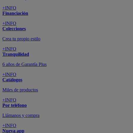
+INFO
Financiación
+INFO
Colecciones
Crea tu propio estilo
+INFO
Tranquilidad
6 años de Garantía Plus
+INFO
Catálogos
Miles de productos
+INFO
Por teléfono
Llámanos y compra
+INFO
Nueva app