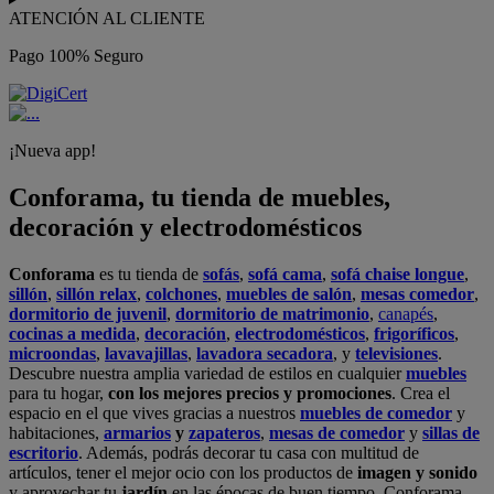
ATENCIÓN AL CLIENTE
Pago 100% Seguro
¡Nueva app!
Conforama, tu tienda de muebles,
decoración y electrodomésticos
Conforama
es tu tienda de
sofás
,
sofá cama
,
sofá chaise longue
,
sillón
,
sillón relax
,
colchones
,
muebles de salón
,
mesas comedor
,
dormitorio de juvenil
,
dormitorio de matrimonio
,
canapés
,
cocinas a medida
,
decoración
,
electrodomésticos
,
frigoríficos
,
microondas
,
lavavajillas
,
lavadora secadora
, y
televisiones
.
Descubre nuestra amplia variedad de estilos en cualquier
muebles
para tu hogar,
con los mejores precios y promociones
. Crea el
espacio en el que vives gracias a nuestros
muebles de comedor
y
habitaciones,
armarios
y
zapateros
,
mesas de comedor
y
sillas de
escritorio
. Además, podrás decorar tu casa con multitud de
artículos, tener el mejor ocio con los productos de
imagen y sonido
y aprovechar tu
jardín
en las épocas de buen tiempo. Conforama