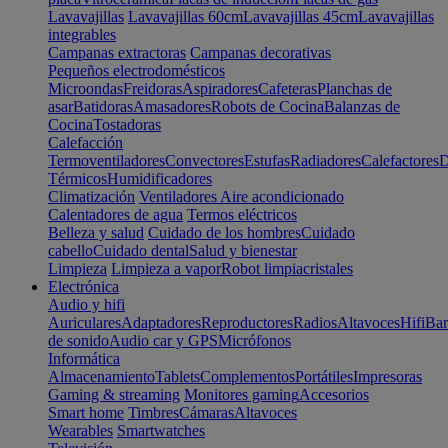
Lavavajillas
Lavavajillas 60cm
Lavavajillas 45cm
Lavavajillas
integrables
Campanas extractoras
Campanas decorativas
Pequeños electrodomésticos
Microondas
Freidoras
Aspiradores
Cafeteras
Planchas de
asar
Batidoras
Amasadores
Robots de Cocina
Balanzas de
Cocina
Tostadoras
Calefacción
Termoventiladores
Convectores
Estufas
Radiadores
Calefactores
D
Térmicos
Humidificadores
Climatización
Ventiladores
Aire acondicionado
Calentadores de agua
Termos eléctricos
Belleza y salud
Cuidado de los hombres
Cuidado
cabello
Cuidado dental
Salud y bienestar
Limpieza
Limpieza a vapor
Robot limpiacristales
Electrónica
Audio y hifi
Auriculares
Adaptadores
Reproductores
Radios
Altavoces
Hifi
Bar
de sonido
Audio car y GPS
Micrófonos
Informática
Almacenamiento
Tablets
Complementos
Portátiles
Impresoras
Gaming & streaming
Monitores gaming
Accesorios
Smart home
Timbres
Cámaras
Altavoces
Wearables
Smartwatches