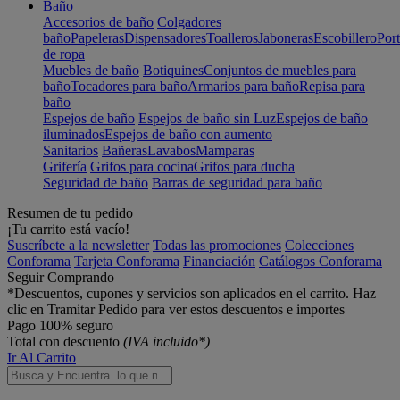
Baño
Accesorios de baño
Colgadores
baño
Papeleras
Dispensadores
Toalleros
Jaboneras
Escobillero
Port
de ropa
Muebles de baño
Botiquines
Conjuntos de muebles para
baño
Tocadores para baño
Armarios para baño
Repisa para
baño
Espejos de baño
Espejos de baño sin Luz
Espejos de baño
iluminados
Espejos de baño con aumento
Sanitarios
Bañeras
Lavabos
Mamparas
Grifería
Grifos para cocina
Grifos para ducha
Seguridad de baño
Barras de seguridad para baño
Resumen de tu pedido
¡Tu carrito está vacío!
Suscríbete a la newsletter
Todas las promociones
Colecciones
Conforama
Tarjeta Conforama
Financiación
Catálogos Conforama
Seguir Comprando
*Descuentos, cupones y servicios son aplicados en el carrito. Haz
clic en Tramitar Pedido para ver estos descuentos e importes
Pago 100% seguro
Total con descuento
(IVA incluido*)
Ir Al Carrito