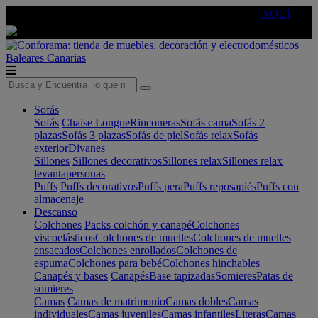
🔵Cambia tu electro con
-10% EXTRA
de descuento ☑️
AQUÍ
Baleares
Canarias
Sofás
Sofás
Chaise Longue
Rinconeras
Sofás cama
Sofás 2
plazas
Sofás 3 plazas
Sofás de piel
Sofás relax
Sofás
exterior
Divanes
Sillones
Sillones decorativos
Sillones relax
Sillones relax
levantapersonas
Puffs
Puffs decorativos
Puffs pera
Puffs reposapiés
Puffs con
almacenaje
Descanso
Colchones
Packs colchón y canapé
Colchones
viscoelásticos
Colchones de muelles
Colchones de muelles
ensacados
Colchones enrollados
Colchones de
espuma
Colchones para bebé
Colchones hinchables
Canapés y bases
Canapés
Base tapizadas
Somieres
Patas de
somieres
Camas
Camas de matrimonio
Camas dobles
Camas
individuales
Camas juveniles
Camas infantiles
Literas
Camas