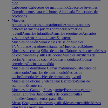
nido
Cabeceros
Cabeceros de matrimonio
Cabeceros juveniles
Complementos para colchones
Almohadas
Protectores de
colchones
Muebles
Armarios
Armarios de matrimonio
Armarios puertas
batientes
Armarios puertas correderas
Armarios
juvenil
Armarios infantiles
Armarios esquineros
Armarios
vestidores
Armarios auxiliares
Zapateros
Muebles de salón
Sillas
Mesas de salón
Muebles
TV
Vitrinas
Aparadores
Estanterias
Muebles recibidores
Muebles de cocina
Sillas de cocinas
Taburetes de cocina
Mesas
de cocina
Mesas y sillas de cocina
Muebles auxiliares de
cocina
Armarios de cocina
Cocinas modulares
Cocinas
completas
Cocinas a medida
Muebles de dormitorio
Camas matrimonio
Cabeceros de
matrimonio
Armarios de matrimonio
Mesitas de
noche
Comodas
Muebles de dormitorio juvenil
Muebles de oficina y teletrabajo
Escritorios
Sillas de
escritorio
Estanterías
Muebles de Gaming
Sillas gaming
Escritorios gaming
Sillas
Taburetes
Bancos
Sillas de comedor
Sillas
infantiles
Complementos para sillas
Mesas
Conjuntos de mesas y sillas
Mesas extensibles
Mesas
altas
Mesas multiusos