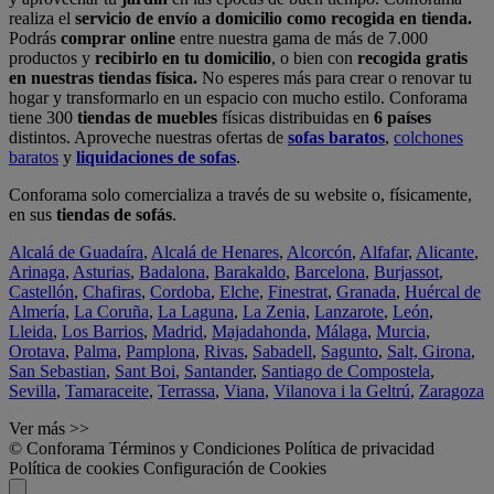
realiza el
servicio de envío a domicilio como recogida en tienda.
Podrás
comprar online
entre nuestra gama de más de 7.000
productos y
recibirlo en tu domicilio
, o bien con
recogida gratis
en nuestras tiendas física.
No esperes más para crear o renovar tu
hogar y transformarlo en un espacio con mucho estilo. Conforama
tiene 300
tiendas de muebles
físicas distribuidas en
6 países
distintos. Aproveche nuestras ofertas de
sofas baratos
,
colchones
baratos
y
liquidaciones de sofas
.
Conforama solo comercializa a través de su website o, físicamente,
en sus
tiendas de sofás
.
Alcalá de Guadaíra
,
Alcalá de Henares
,
Alcorcón
,
Alfafar
,
Alicante
,
Arinaga
,
Asturias
,
Badalona
,
Barakaldo
,
Barcelona
,
Burjassot
,
Castellón
,
Chafiras
,
Cordoba
,
Elche
,
Finestrat
,
Granada
,
Huércal de
Almería
,
La Coruña
,
La Laguna
,
La Zenia
,
Lanzarote
,
León
,
Lleida
,
Los Barrios
,
Madrid
,
Majadahonda
,
Málaga
,
Murcia
,
Orotava
,
Palma
,
Pamplona
,
Rivas
,
Sabadell
,
Sagunto
,
Salt, Girona
,
San Sebastian
,
Sant Boi
,
Santander
,
Santiago de Compostela
,
Sevilla
,
Tamaraceite
,
Terrassa
,
Viana
,
Vilanova i la Geltrú
,
Zaragoza
Ver más >>
© Conforama
Términos y Condiciones
Política de privacidad
Política de cookies
Configuración de Cookies