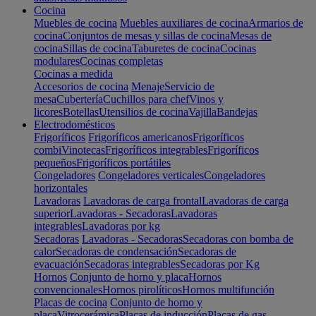
Cocina
Muebles de cocina
Muebles auxiliares de cocina
Armarios de
cocina
Conjuntos de mesas y sillas de cocina
Mesas de
cocina
Sillas de cocina
Taburetes de cocina
Cocinas
modulares
Cocinas completas
Cocinas a medida
Accesorios de cocina
Menaje
Servicio de
mesa
Cubertería
Cuchillos para chef
Vinos y
licores
Botellas
Utensilios de cocina
Vajilla
Bandejas
Electrodomésticos
Frigoríficos
Frigoríficos americanos
Frigoríficos
combi
Vinotecas
Frigoríficos integrables
Frigoríficos
pequeños
Frigoríficos portátiles
Congeladores
Congeladores verticales
Congeladores
horizontales
Lavadoras
Lavadoras de carga frontal
Lavadoras de carga
superior
Lavadoras - Secadoras
Lavadoras
integrables
Lavadoras por kg
Secadoras
Lavadoras - Secadoras
Secadoras con bomba de
calor
Secadoras de condensación
Secadoras de
evacuación
Secadoras integrables
Secadoras por Kg
Hornos
Conjunto de horno y placa
Hornos
convencionales
Hornos pirolíticos
Hornos multifunción
Placas de cocina
Conjunto de horno y
placa
Vitrocerámica
Placas de inducción
Placas de gas