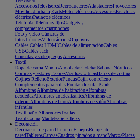
Televisión
Accesorios
Televisores
Reproductores
Adaptadores
Proyectores
Movilidad urbana
Karts
Motos eléctricas
Accesorios
Bicicletas
eléctricas
Patinetes eléctricos
Telefonía
Teléfonos fijos
Gadgets y
complementos
Smartphones
Foto y vídeo
Cámaras de
fotos
Trípodes
Videocámaras
Objetivos
Cables
Cables HDMI
Cables de alimentación
Cables
USB
Cables Jack
Consolas y videojuegos
Accesorios
Textil
Ropa de cama
Mantas
Almohadas
Colchas
Sábanas
Nórdicos
Cortinas y estores
Estores
Visillos
Cortinas
Barras de cortina
Cojines
Relleno
Exterior
Fundas
Cojín con relleno
Complementos para sofás
Fundas de sofás
Plaids
Alfombras
Alfombras de habitación
Alfombras
pequeñas
Alfombras antideslizantes
Alfombras de
exterior
Alfombras de baño
Alfombras de salón
Alfombras
infantiles
Textil baño
Albornoces
Toallas
Textil cocina
Manteles
Servilletas
Decoración
Decoración de pared
Letreros
Espejos
Relojes de
pared
Tableros
Canvas
Cuadros pintados a mano
Marcos
Placas