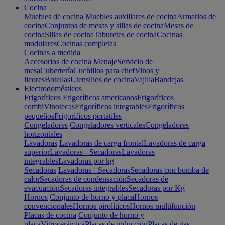
Cocina
Muebles de cocina
Muebles auxiliares de cocina
Armarios de
cocina
Conjuntos de mesas y sillas de cocina
Mesas de
cocina
Sillas de cocina
Taburetes de cocina
Cocinas
modulares
Cocinas completas
Cocinas a medida
Accesorios de cocina
Menaje
Servicio de
mesa
Cubertería
Cuchillos para chef
Vinos y
licores
Botellas
Utensilios de cocina
Vajilla
Bandejas
Electrodomésticos
Frigoríficos
Frigoríficos americanos
Frigoríficos
combi
Vinotecas
Frigoríficos integrables
Frigoríficos
pequeños
Frigoríficos portátiles
Congeladores
Congeladores verticales
Congeladores
horizontales
Lavadoras
Lavadoras de carga frontal
Lavadoras de carga
superior
Lavadoras - Secadoras
Lavadoras
integrables
Lavadoras por kg
Secadoras
Lavadoras - Secadoras
Secadoras con bomba de
calor
Secadoras de condensación
Secadoras de
evacuación
Secadoras integrables
Secadoras por Kg
Hornos
Conjunto de horno y placa
Hornos
convencionales
Hornos pirolíticos
Hornos multifunción
Placas de cocina
Conjunto de horno y
placa
Vitrocerámica
Placas de inducción
Placas de gas