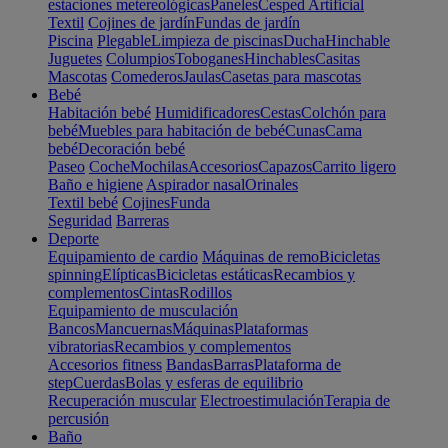
estaciones metereológicas
Paneles
Cesped Artificial
Textil
Cojines de jardín
Fundas de jardín
Piscina
Plegable
Limpieza de piscinas
Ducha
Hinchable
Juguetes
Columpios
Toboganes
Hinchables
Casitas
Mascotas
Comederos
Jaulas
Casetas para mascotas
Bebé
Habitación bebé
Humidificadores
Cestas
Colchón para
bebé
Muebles para habitación de bebé
Cunas
Cama
bebé
Decoración bebé
Paseo
Coche
Mochilas
Accesorios
Capazos
Carrito ligero
Baño e higiene
Aspirador nasal
Orinales
Textil bebé
Cojines
Funda
Seguridad
Barreras
Deporte
Equipamiento de cardio
Máquinas de remo
Bicicletas
spinning
Elípticas
Bicicletas estáticas
Recambios y
complementos
Cintas
Rodillos
Equipamiento de musculación
Bancos
Mancuernas
Máquinas
Plataformas
vibratorias
Recambios y complementos
Accesorios fitness
Bandas
Barras
Plataforma de
step
Cuerdas
Bolas y esferas de equilibrio
Recuperación muscular
Electroestimulación
Terapia de
percusión
Baño