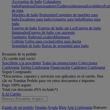
Accesorios de baño
Colgadores
baño
Papeleras
Dispensadores
Toalleros
Jaboneras
Escobillero
Port
de ropa
Muebles de baño
Botiquines
Conjuntos de muebles para
baño
Tocadores para baño
Armarios para baño
Repisa para
baño
Espejos de baño
Espejos de baño sin Luz
Espejos de baño
iluminados
Espejos de baño con aumento
Sanitarios
Bañeras
Lavabos
Mamparas
Grifería
Grifos para cocina
Grifos para ducha
Seguridad de baño
Barras de seguridad para baño
Resumen de tu pedido
¡Tu carrito está vacío!
Suscríbete a la newsletter
Todas las promociones
Colecciones
Conforama
Tarjeta Conforama
Financiación
Catálogos Conforama
Seguir Comprando
*Descuentos, cupones y servicios son aplicados en el carrito. Haz
clic en Tramitar Pedido para ver estos descuentos e importes
Pago 100% seguro
Total con descuento
(IVA incluido*)
Ir Al Carrito
Estado de mi pedido
Tiendas
Ayuda
Blog
App Conforama
Baleares