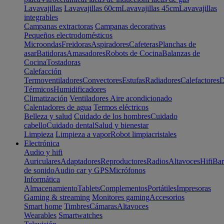
Lavavajillas
Lavavajillas 60cm
Lavavajillas 45cm
Lavavajillas
integrables
Campanas extractoras
Campanas decorativas
Pequeños electrodomésticos
Microondas
Freidoras
Aspiradores
Cafeteras
Planchas de
asar
Batidoras
Amasadores
Robots de Cocina
Balanzas de
Cocina
Tostadoras
Calefacción
Termoventiladores
Convectores
Estufas
Radiadores
Calefactores
D
Térmicos
Humidificadores
Climatización
Ventiladores
Aire acondicionado
Calentadores de agua
Termos eléctricos
Belleza y salud
Cuidado de los hombres
Cuidado
cabello
Cuidado dental
Salud y bienestar
Limpieza
Limpieza a vapor
Robot limpiacristales
Electrónica
Audio y hifi
Auriculares
Adaptadores
Reproductores
Radios
Altavoces
Hifi
Bar
de sonido
Audio car y GPS
Micrófonos
Informática
Almacenamiento
Tablets
Complementos
Portátiles
Impresoras
Gaming & streaming
Monitores gaming
Accesorios
Smart home
Timbres
Cámaras
Altavoces
Wearables
Smartwatches