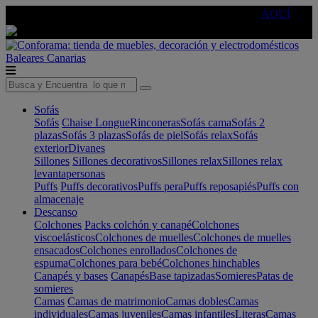
🔵Cambia tu electro con
-10% EXTRA
de descuento ☑️
AQUÍ
Baleares
Canarias
Sofás
Sofás
Chaise Longue
Rinconeras
Sofás cama
Sofás 2
plazas
Sofás 3 plazas
Sofás de piel
Sofás relax
Sofás
exterior
Divanes
Sillones
Sillones decorativos
Sillones relax
Sillones relax
levantapersonas
Puffs
Puffs decorativos
Puffs pera
Puffs reposapiés
Puffs con
almacenaje
Descanso
Colchones
Packs colchón y canapé
Colchones
viscoelásticos
Colchones de muelles
Colchones de muelles
ensacados
Colchones enrollados
Colchones de
espuma
Colchones para bebé
Colchones hinchables
Canapés y bases
Canapés
Base tapizadas
Somieres
Patas de
somieres
Camas
Camas de matrimonio
Camas dobles
Camas
individuales
Camas juveniles
Camas infantiles
Literas
Camas