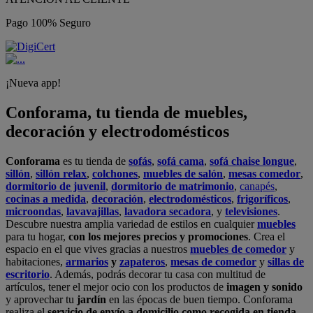
Pago 100% Seguro
¡Nueva app!
Conforama, tu tienda de muebles,
decoración y electrodomésticos
Conforama
es tu tienda de
sofás
,
sofá cama
,
sofá chaise longue
,
sillón
,
sillón relax
,
colchones
,
muebles de salón
,
mesas comedor
,
dormitorio de juvenil
,
dormitorio de matrimonio
,
canapés
,
cocinas a medida
,
decoración
,
electrodomésticos
,
frigoríficos
,
microondas
,
lavavajillas
,
lavadora secadora
, y
televisiones
.
Descubre nuestra amplia variedad de estilos en cualquier
muebles
para tu hogar,
con los mejores precios y promociones
. Crea el
espacio en el que vives gracias a nuestros
muebles de comedor
y
habitaciones,
armarios
y
zapateros
,
mesas de comedor
y
sillas de
escritorio
. Además, podrás decorar tu casa con multitud de
artículos, tener el mejor ocio con los productos de
imagen y sonido
y aprovechar tu
jardín
en las épocas de buen tiempo. Conforama
realiza el
servicio de envío a domicilio como recogida en tienda.