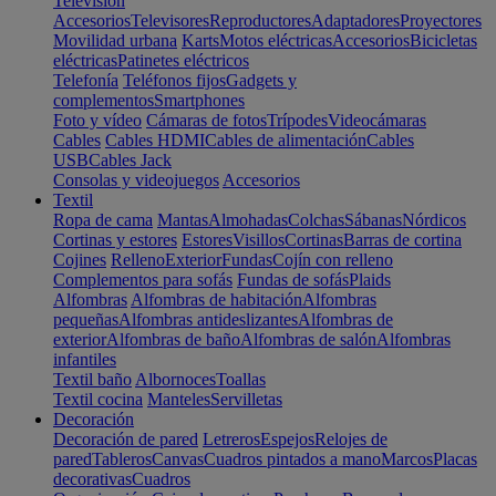
Televisión
Accesorios
Televisores
Reproductores
Adaptadores
Proyectores
Movilidad urbana
Karts
Motos eléctricas
Accesorios
Bicicletas
eléctricas
Patinetes eléctricos
Telefonía
Teléfonos fijos
Gadgets y
complementos
Smartphones
Foto y vídeo
Cámaras de fotos
Trípodes
Videocámaras
Cables
Cables HDMI
Cables de alimentación
Cables
USB
Cables Jack
Consolas y videojuegos
Accesorios
Textil
Ropa de cama
Mantas
Almohadas
Colchas
Sábanas
Nórdicos
Cortinas y estores
Estores
Visillos
Cortinas
Barras de cortina
Cojines
Relleno
Exterior
Fundas
Cojín con relleno
Complementos para sofás
Fundas de sofás
Plaids
Alfombras
Alfombras de habitación
Alfombras
pequeñas
Alfombras antideslizantes
Alfombras de
exterior
Alfombras de baño
Alfombras de salón
Alfombras
infantiles
Textil baño
Albornoces
Toallas
Textil cocina
Manteles
Servilletas
Decoración
Decoración de pared
Letreros
Espejos
Relojes de
pared
Tableros
Canvas
Cuadros pintados a mano
Marcos
Placas
decorativas
Cuadros