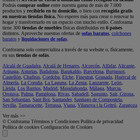
Podrás
comprar online
entre nuestra gama de más de 7.000
productos y
recibirlo en tu domicilio
, o bien con
recogida gratis
en nuestras tiendas física.
No esperes más para crear o renovar tu
hogar y transformarlo en un espacio con mucho estilo. Conforama
tiene 300
tiendas de muebles
físicas distribuidas en
6 países
distintos. Aproveche nuestras ofertas de
sofas baratos
,
colchones
baratos
y
liquidaciones de sofas
.
Conforama solo comercializa a través de su website o, físicamente,
en sus
tiendas de sofás
.
Alcalá de Guadaíra
,
Alcalá de Henares
,
Alcorcón
,
Alfafar
,
Alicante
,
Arinaga
,
Asturias
,
Badalona
,
Barakaldo
,
Barcelona
,
Burjassot
,
Castellón
,
Chafiras
,
Cordoba
,
Elche
,
Finestrat
,
Granada
,
Huércal de
Almería
,
La Coruña
,
La Laguna
,
La Zenia
,
Lanzarote
,
León
,
Lleida
,
Los Barrios
,
Madrid
,
Majadahonda
,
Málaga
,
Murcia
,
Orotava
,
Palma
,
Pamplona
,
Rivas
,
Sabadell
,
Sagunto
,
Salt, Girona
,
San Sebastian
,
Sant Boi
,
Santander
,
Santiago de Compostela
,
Sevilla
,
Tamaraceite
,
Terrassa
,
Viana
,
Vilanova i la Geltrú
,
Zaragoza
Ver más >>
© Conforama
Términos y Condiciones
Política de privacidad
Política de cookies
Configuración de Cookies