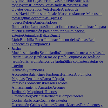
Organización
Cajas decorativas
Percheros
Burros de
ropa
Joyeros
Biombos
Cestas
Baúles
Revisteros
Cajas
Objetos decorativos
Velas
Faroles
Centros de
mesa
Navidad
Flores artificiales
Maceteros
Jarrones
Marcos de
fotos
Figuras decorativas
Cajitas y
joyeros
Relojes
Ambientadores
Iluminación
Lámparas
Iluminación decorativa
Iluminación para
muebles
Iluminación para dormitorio
Iluminación
exterior
Guirnaldas
Balizas
Smart
Light
Bombillas
Focos
Iluminación con rieles
Cintas Led
Tendencias y temporadas
Jardín
Muebles de jardín
Set de jardín
Conjuntos de mesas y sillas de
jardín
Sillas de jardín
Mesas de jardín
Conjuntos de sofás de
jardín
Sofás jardín
Bancos de jardín
Sillas colgantes
Estufas de
exterior
Hamacas y tumbonas
Accesorios
Balancines
Tumbonas
Hamacas
Columpios
Pérgolas
Cenadores
Carpas
Pérgolas
Parasoles
Sombrillas
Parasoles
Toldos
Almacenamiento
Armarios
Arcones
Jardinería
Maquinaria
Huertos
Urbanos
Riego
Plantas
Jardineras
Compostadores
Cocina
Barbacoas
Cocina de exterior
Decoración
Grifos y fuentes
Estatuas
Macetas
Termómetros y