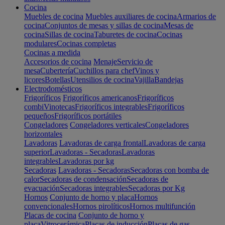
Cocina
Muebles de cocina
Muebles auxiliares de cocina
Armarios de
cocina
Conjuntos de mesas y sillas de cocina
Mesas de
cocina
Sillas de cocina
Taburetes de cocina
Cocinas
modulares
Cocinas completas
Cocinas a medida
Accesorios de cocina
Menaje
Servicio de
mesa
Cubertería
Cuchillos para chef
Vinos y
licores
Botellas
Utensilios de cocina
Vajilla
Bandejas
Electrodomésticos
Frigoríficos
Frigoríficos americanos
Frigoríficos
combi
Vinotecas
Frigoríficos integrables
Frigoríficos
pequeños
Frigoríficos portátiles
Congeladores
Congeladores verticales
Congeladores
horizontales
Lavadoras
Lavadoras de carga frontal
Lavadoras de carga
superior
Lavadoras - Secadoras
Lavadoras
integrables
Lavadoras por kg
Secadoras
Lavadoras - Secadoras
Secadoras con bomba de
calor
Secadoras de condensación
Secadoras de
evacuación
Secadoras integrables
Secadoras por Kg
Hornos
Conjunto de horno y placa
Hornos
convencionales
Hornos pirolíticos
Hornos multifunción
Placas de cocina
Conjunto de horno y
placa
Vitrocerámica
Placas de inducción
Placas de gas