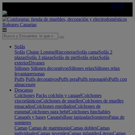
🔵Cambia tu electro con
-10% EXTRA
de descuento ☑️
AQUÍ
Baleares
Canarias
Sofás
Sofás
Chaise Longue
Rinconeras
Sofás cama
Sofás 2
plazas
Sofás 3 plazas
Sofás de piel
Sofás relax
Sofás
exterior
Divanes
Sillones
Sillones decorativos
Sillones relax
Sillones relax
levantapersonas
Puffs
Puffs decorativos
Puffs pera
Puffs reposapiés
Puffs con
almacenaje
Descanso
Colchones
Packs colchón y canapé
Colchones
viscoelásticos
Colchones de muelles
Colchones de muelles
ensacados
Colchones enrollados
Colchones de
espuma
Colchones para bebé
Colchones hinchables
Canapés y bases
Canapés
Base tapizadas
Somieres
Patas de
somieres
Camas
Camas de matrimonio
Camas dobles
Camas
individuales
Camas juveniles
Camas infantiles
Literas
Camas