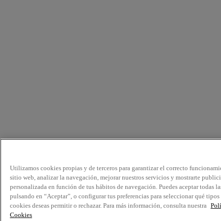
Utilizamos cookies propias y de terceros para garantizar el correcto funcionami
sitio web, analizar la navegación, mejorar nuestros servicios y mostrarte public
personalizada en función de tus hábitos de navegación. Puedes aceptar todas la
pulsando en “Aceptar”, o configurar tus preferencias para seleccionar qué tipos
cookies deseas permitir o rechazar. Para más información, consulta nuestra
Pol
Cookies