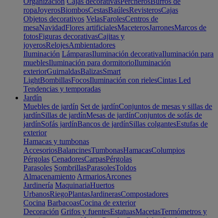
Organización
Cajas decorativas
Percheros
Burros de
ropa
Joyeros
Biombos
Cestas
Baúles
Revisteros
Cajas
Objetos decorativos
Velas
Faroles
Centros de
mesa
Navidad
Flores artificiales
Maceteros
Jarrones
Marcos de
fotos
Figuras decorativas
Cajitas y
joyeros
Relojes
Ambientadores
Iluminación
Lámparas
Iluminación decorativa
Iluminación para
muebles
Iluminación para dormitorio
Iluminación
exterior
Guirnaldas
Balizas
Smart
Light
Bombillas
Focos
Iluminación con rieles
Cintas Led
Tendencias y temporadas
Jardín
Muebles de jardín
Set de jardín
Conjuntos de mesas y sillas de
jardín
Sillas de jardín
Mesas de jardín
Conjuntos de sofás de
jardín
Sofás jardín
Bancos de jardín
Sillas colgantes
Estufas de
exterior
Hamacas y tumbonas
Accesorios
Balancines
Tumbonas
Hamacas
Columpios
Pérgolas
Cenadores
Carpas
Pérgolas
Parasoles
Sombrillas
Parasoles
Toldos
Almacenamiento
Armarios
Arcones
Jardinería
Maquinaria
Huertos
Urbanos
Riego
Plantas
Jardineras
Compostadores
Cocina
Barbacoas
Cocina de exterior
Decoración
Grifos y fuentes
Estatuas
Macetas
Termómetros y