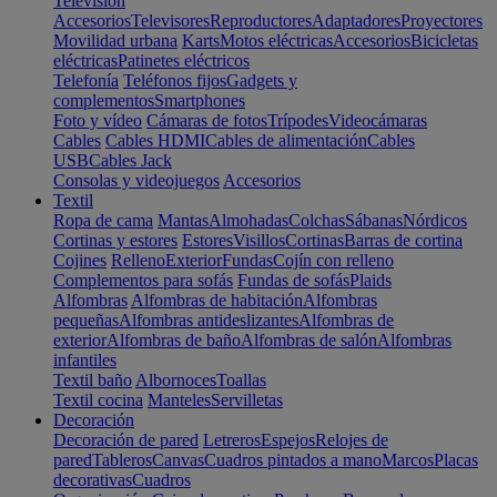
Televisión
Accesorios
Televisores
Reproductores
Adaptadores
Proyectores
Movilidad urbana
Karts
Motos eléctricas
Accesorios
Bicicletas
eléctricas
Patinetes eléctricos
Telefonía
Teléfonos fijos
Gadgets y
complementos
Smartphones
Foto y vídeo
Cámaras de fotos
Trípodes
Videocámaras
Cables
Cables HDMI
Cables de alimentación
Cables
USB
Cables Jack
Consolas y videojuegos
Accesorios
Textil
Ropa de cama
Mantas
Almohadas
Colchas
Sábanas
Nórdicos
Cortinas y estores
Estores
Visillos
Cortinas
Barras de cortina
Cojines
Relleno
Exterior
Fundas
Cojín con relleno
Complementos para sofás
Fundas de sofás
Plaids
Alfombras
Alfombras de habitación
Alfombras
pequeñas
Alfombras antideslizantes
Alfombras de
exterior
Alfombras de baño
Alfombras de salón
Alfombras
infantiles
Textil baño
Albornoces
Toallas
Textil cocina
Manteles
Servilletas
Decoración
Decoración de pared
Letreros
Espejos
Relojes de
pared
Tableros
Canvas
Cuadros pintados a mano
Marcos
Placas
decorativas
Cuadros