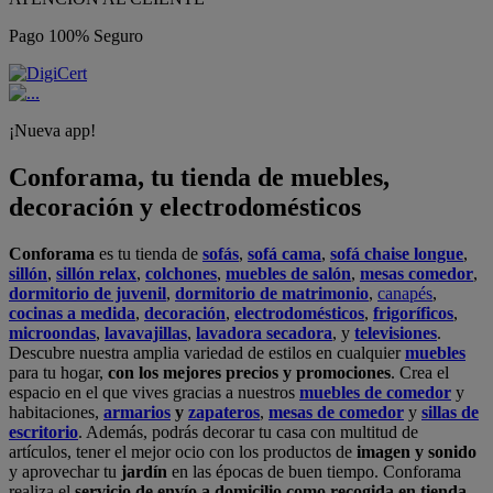
Pago 100% Seguro
¡Nueva app!
Conforama, tu tienda de muebles,
decoración y electrodomésticos
Conforama
es tu tienda de
sofás
,
sofá cama
,
sofá chaise longue
,
sillón
,
sillón relax
,
colchones
,
muebles de salón
,
mesas comedor
,
dormitorio de juvenil
,
dormitorio de matrimonio
,
canapés
,
cocinas a medida
,
decoración
,
electrodomésticos
,
frigoríficos
,
microondas
,
lavavajillas
,
lavadora secadora
, y
televisiones
.
Descubre nuestra amplia variedad de estilos en cualquier
muebles
para tu hogar,
con los mejores precios y promociones
. Crea el
espacio en el que vives gracias a nuestros
muebles de comedor
y
habitaciones,
armarios
y
zapateros
,
mesas de comedor
y
sillas de
escritorio
. Además, podrás decorar tu casa con multitud de
artículos, tener el mejor ocio con los productos de
imagen y sonido
y aprovechar tu
jardín
en las épocas de buen tiempo. Conforama
realiza el
servicio de envío a domicilio como recogida en tienda.