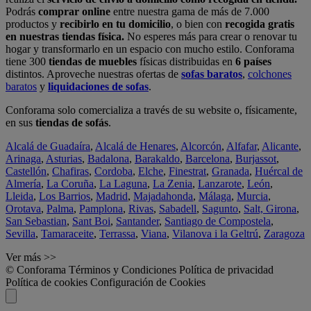
Podrás
comprar online
entre nuestra gama de más de 7.000
productos y
recibirlo en tu domicilio
, o bien con
recogida gratis
en nuestras tiendas física.
No esperes más para crear o renovar tu
hogar y transformarlo en un espacio con mucho estilo. Conforama
tiene 300
tiendas de muebles
físicas distribuidas en
6 países
distintos. Aproveche nuestras ofertas de
sofas baratos
,
colchones
baratos
y
liquidaciones de sofas
.
Conforama solo comercializa a través de su website o, físicamente,
en sus
tiendas de sofás
.
Alcalá de Guadaíra
,
Alcalá de Henares
,
Alcorcón
,
Alfafar
,
Alicante
,
Arinaga
,
Asturias
,
Badalona
,
Barakaldo
,
Barcelona
,
Burjassot
,
Castellón
,
Chafiras
,
Cordoba
,
Elche
,
Finestrat
,
Granada
,
Huércal de
Almería
,
La Coruña
,
La Laguna
,
La Zenia
,
Lanzarote
,
León
,
Lleida
,
Los Barrios
,
Madrid
,
Majadahonda
,
Málaga
,
Murcia
,
Orotava
,
Palma
,
Pamplona
,
Rivas
,
Sabadell
,
Sagunto
,
Salt, Girona
,
San Sebastian
,
Sant Boi
,
Santander
,
Santiago de Compostela
,
Sevilla
,
Tamaraceite
,
Terrassa
,
Viana
,
Vilanova i la Geltrú
,
Zaragoza
Ver más >>
© Conforama
Términos y Condiciones
Política de privacidad
Política de cookies
Configuración de Cookies