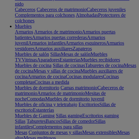
nido
Cabeceros
Cabeceros de matrimonio
Cabeceros juveniles
Complementos para colchones
Almohadas
Protectores de
colchones
Muebles
Armarios
Armarios de matrimonio
Armarios puertas
batientes
Armarios puertas correderas
Armarios
juvenil
Armarios infantiles
Armarios esquineros
Armarios
vestidores
Armarios auxiliares
Zapateros
Muebles de salón
Sillas
Mesas de salón
Muebles
TV
Vitrinas
Aparadores
Estanterias
Muebles recibidores
Muebles de cocina
Sillas de cocinas
Taburetes de cocina
Mesas
de cocina
Mesas y sillas de cocina
Muebles auxiliares de
cocina
Armarios de cocina
Cocinas modulares
Cocinas
completas
Cocinas a medida
Muebles de dormitorio
Camas matrimonio
Cabeceros de
matrimonio
Armarios de matrimonio
Mesitas de
noche
Comodas
Muebles de dormitorio juvenil
Muebles de oficina y teletrabajo
Escritorios
Sillas de
escritorio
Estanterías
Muebles de Gaming
Sillas gaming
Escritorios gaming
Sillas
Taburetes
Bancos
Sillas de comedor
Sillas
infantiles
Complementos para sillas
Mesas
Conjuntos de mesas y sillas
Mesas extensibles
Mesas
altas
Mesas multiusos