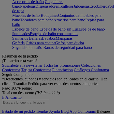
Accesorios de baño
Colgadores
baño
Papeleras
Dispensadores
Toalleros
Jaboneras
Escobillero
Port
de ropa
Muebles de baño
Botiquines
Conjuntos de muebles para
baño
Tocadores para baño
Armarios para baño
Repisa para
baño
Espejos de baño
Espejos de baño sin Luz
Espejos de baño
iluminados
Espejos de baño con aumento
Sanitarios
Bañeras
Lavabos
Mamparas
Grifería
Grifos para cocina
Grifos para ducha
Seguridad de baño
Barras de seguridad para baño
Resumen de tu pedido
¡Tu carrito está vacío!
Suscríbete a la newsletter
Todas las promociones
Colecciones
Conforama
Tarjeta Conforama
Financiación
Catálogos Conforama
Seguir Comprando
*Descuentos, cupones y servicios son aplicados en el carrito. Haz
clic en Tramitar Pedido para ver estos descuentos e importes
Pago 100% seguro
Total con descuento
(IVA incluido*)
Ir Al Carrito
Estado de mi pedido
Tiendas
Ayuda
Blog
App Conforama
Baleares