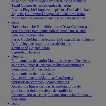
estaciones metereológicas
Paneles
Cesped Artificial
Textil
Cojines de jardín
Fundas de jardín
Piscina
Plegable
Limpieza de piscinas
Ducha
Hinchable
Juguetes
Columpios
Toboganes
Hinchables
Casitas
Mascotas
Comederos
Jaulas
Casetas para mascotas
Bebé
Habitación bebé
Humidificadores
Cestas
Colchón para
bebé
Muebles para habitación de bebé
Cunas
Cama
bebé
Decoración bebé
Paseo
Coche
Mochilas
Accesorios
Capazos
Carrito ligero
Baño e higiene
Aspirador nasal
Orinales
Textil bebé
Cojines
Funda
Seguridad
Barreras
Deporte
Equipamiento de cardio
Máquinas de remo
Bicicletas
spinning
Elípticas
Bicicletas estáticas
Recambios y
complementos
Cintas
Rodillos
Equipamiento de musculación
Bancos
Mancuernas
Máquinas
Plataformas
vibratorias
Recambios y complementos
Accesorios fitness
Bandas
Barras
Plataforma de
step
Cuerdas
Bolas y esferas de equilibrio
Recuperación muscular
Electroestimulación
Terapia de
percusión
Baño