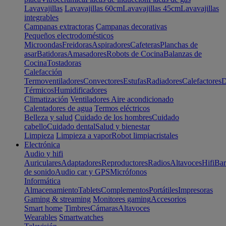
Lavavajillas
Lavavajillas 60cm
Lavavajillas 45cm
Lavavajillas
integrables
Campanas extractoras
Campanas decorativas
Pequeños electrodomésticos
Microondas
Freidoras
Aspiradores
Cafeteras
Planchas de
asar
Batidoras
Amasadores
Robots de Cocina
Balanzas de
Cocina
Tostadoras
Calefacción
Termoventiladores
Convectores
Estufas
Radiadores
Calefactores
D
Térmicos
Humidificadores
Climatización
Ventiladores
Aire acondicionado
Calentadores de agua
Termos eléctricos
Belleza y salud
Cuidado de los hombres
Cuidado
cabello
Cuidado dental
Salud y bienestar
Limpieza
Limpieza a vapor
Robot limpiacristales
Electrónica
Audio y hifi
Auriculares
Adaptadores
Reproductores
Radios
Altavoces
Hifi
Bar
de sonido
Audio car y GPS
Micrófonos
Informática
Almacenamiento
Tablets
Complementos
Portátiles
Impresoras
Gaming & streaming
Monitores gaming
Accesorios
Smart home
Timbres
Cámaras
Altavoces
Wearables
Smartwatches