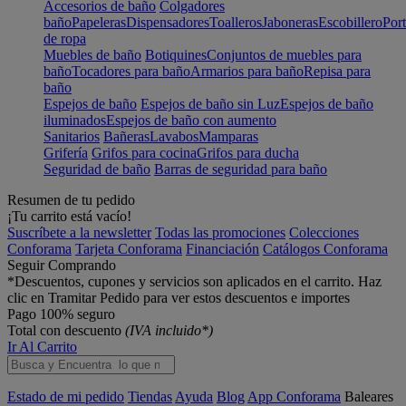
Accesorios de baño
Colgadores
baño
Papeleras
Dispensadores
Toalleros
Jaboneras
Escobillero
Port
de ropa
Muebles de baño
Botiquines
Conjuntos de muebles para
baño
Tocadores para baño
Armarios para baño
Repisa para
baño
Espejos de baño
Espejos de baño sin Luz
Espejos de baño
iluminados
Espejos de baño con aumento
Sanitarios
Bañeras
Lavabos
Mamparas
Grifería
Grifos para cocina
Grifos para ducha
Seguridad de baño
Barras de seguridad para baño
Resumen de tu pedido
¡Tu carrito está vacío!
Suscríbete a la newsletter
Todas las promociones
Colecciones
Conforama
Tarjeta Conforama
Financiación
Catálogos Conforama
Seguir Comprando
*Descuentos, cupones y servicios son aplicados en el carrito. Haz
clic en Tramitar Pedido para ver estos descuentos e importes
Pago 100% seguro
Total con descuento
(IVA incluido*)
Ir Al Carrito
Estado de mi pedido
Tiendas
Ayuda
Blog
App Conforama
Baleares