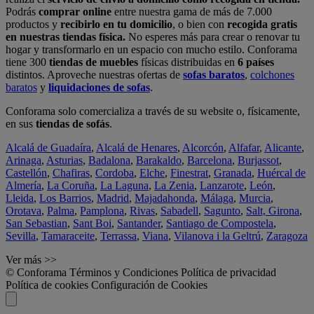
Podrás
comprar online
entre nuestra gama de más de 7.000
productos y
recibirlo en tu domicilio
, o bien con
recogida gratis
en nuestras tiendas física.
No esperes más para crear o renovar tu
hogar y transformarlo en un espacio con mucho estilo. Conforama
tiene 300
tiendas de muebles
físicas distribuidas en
6 países
distintos. Aproveche nuestras ofertas de
sofas baratos
,
colchones
baratos
y
liquidaciones de sofas
.
Conforama solo comercializa a través de su website o, físicamente,
en sus
tiendas de sofás
.
Alcalá de Guadaíra
,
Alcalá de Henares
,
Alcorcón
,
Alfafar
,
Alicante
,
Arinaga
,
Asturias
,
Badalona
,
Barakaldo
,
Barcelona
,
Burjassot
,
Castellón
,
Chafiras
,
Cordoba
,
Elche
,
Finestrat
,
Granada
,
Huércal de
Almería
,
La Coruña
,
La Laguna
,
La Zenia
,
Lanzarote
,
León
,
Lleida
,
Los Barrios
,
Madrid
,
Majadahonda
,
Málaga
,
Murcia
,
Orotava
,
Palma
,
Pamplona
,
Rivas
,
Sabadell
,
Sagunto
,
Salt, Girona
,
San Sebastian
,
Sant Boi
,
Santander
,
Santiago de Compostela
,
Sevilla
,
Tamaraceite
,
Terrassa
,
Viana
,
Vilanova i la Geltrú
,
Zaragoza
Ver más >>
© Conforama
Términos y Condiciones
Política de privacidad
Política de cookies
Configuración de Cookies