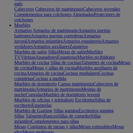
nido
Cabeceros
Cabeceros de matrimonio
Cabeceros juveniles
Complementos para colchones
Almohadas
Protectores de
colchones
Muebles
Armarios
Armarios de matrimonio
Armarios puertas
batientes
Armarios puertas correderas
Armarios
juvenil
Armarios infantiles
Armarios esquineros
Armarios
vestidores
Armarios auxiliares
Zapateros
Muebles de salón
Sillas
Mesas de salón
Muebles
TV
Vitrinas
Aparadores
Estanterias
Muebles recibidores
Muebles de cocina
Sillas de cocinas
Taburetes de cocina
Mesas
de cocina
Mesas y sillas de cocina
Muebles auxiliares de
cocina
Armarios de cocina
Cocinas modulares
Cocinas
completas
Cocinas a medida
Muebles de dormitorio
Camas matrimonio
Cabeceros de
matrimonio
Armarios de matrimonio
Mesitas de
noche
Comodas
Muebles de dormitorio juvenil
Muebles de oficina y teletrabajo
Escritorios
Sillas de
escritorio
Estanterías
Muebles de Gaming
Sillas gaming
Escritorios gaming
Sillas
Taburetes
Bancos
Sillas de comedor
Sillas
infantiles
Complementos para sillas
Mesas
Conjuntos de mesas y sillas
Mesas extensibles
Mesas
altas
Mesas multiusos