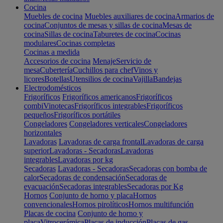
Cocina
Muebles de cocina
Muebles auxiliares de cocina
Armarios de
cocina
Conjuntos de mesas y sillas de cocina
Mesas de
cocina
Sillas de cocina
Taburetes de cocina
Cocinas
modulares
Cocinas completas
Cocinas a medida
Accesorios de cocina
Menaje
Servicio de
mesa
Cubertería
Cuchillos para chef
Vinos y
licores
Botellas
Utensilios de cocina
Vajilla
Bandejas
Electrodomésticos
Frigoríficos
Frigoríficos americanos
Frigoríficos
combi
Vinotecas
Frigoríficos integrables
Frigoríficos
pequeños
Frigoríficos portátiles
Congeladores
Congeladores verticales
Congeladores
horizontales
Lavadoras
Lavadoras de carga frontal
Lavadoras de carga
superior
Lavadoras - Secadoras
Lavadoras
integrables
Lavadoras por kg
Secadoras
Lavadoras - Secadoras
Secadoras con bomba de
calor
Secadoras de condensación
Secadoras de
evacuación
Secadoras integrables
Secadoras por Kg
Hornos
Conjunto de horno y placa
Hornos
convencionales
Hornos pirolíticos
Hornos multifunción
Placas de cocina
Conjunto de horno y
placa
Vitrocerámica
Placas de inducción
Placas de gas