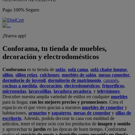
Pago 100% Seguro
¡Nueva app!
Conforama, tu tienda de muebles,
decoración y electrodomésticos
Conforama
es tu tienda de
sofás
,
sofá cama
,
sofá chaise longue
,
sillón
,
sillón relax
,
colchones
,
muebles de salón
,
mesas comedor
,
dormitorio de juvenil
,
dormitorio de matrimonio
,
canapés
,
cocinas a medida
,
decoración
,
electrodomésticos
,
frigoríficos
,
microondas
,
lavavajillas
,
lavadora secadora
, y
televisiones
.
Descubre nuestra amplia variedad de estilos en cualquier
muebles
para tu hogar,
con los mejores precios y promociones
. Crea el
espacio en el que vives gracias a nuestros
muebles de comedor
y
habitaciones,
armarios
y
zapateros
,
mesas de comedor
y
sillas de
escritorio
. Además, podrás decorar tu casa con multitud de
artículos, tener el mejor ocio con los productos de
imagen y sonido
y aprovechar tu
jardín
en las épocas de buen tiempo. Conforama
realiza el
servicio de envío a domicilio como recogida en tienda.