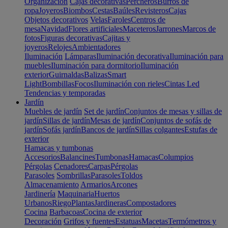
Organización
Cajas decorativas
Percheros
Burros de
ropa
Joyeros
Biombos
Cestas
Baúles
Revisteros
Cajas
Objetos decorativos
Velas
Faroles
Centros de
mesa
Navidad
Flores artificiales
Maceteros
Jarrones
Marcos de
fotos
Figuras decorativas
Cajitas y
joyeros
Relojes
Ambientadores
Iluminación
Lámparas
Iluminación decorativa
Iluminación para
muebles
Iluminación para dormitorio
Iluminación
exterior
Guirnaldas
Balizas
Smart
Light
Bombillas
Focos
Iluminación con rieles
Cintas Led
Tendencias y temporadas
Jardín
Muebles de jardín
Set de jardín
Conjuntos de mesas y sillas de
jardín
Sillas de jardín
Mesas de jardín
Conjuntos de sofás de
jardín
Sofás jardín
Bancos de jardín
Sillas colgantes
Estufas de
exterior
Hamacas y tumbonas
Accesorios
Balancines
Tumbonas
Hamacas
Columpios
Pérgolas
Cenadores
Carpas
Pérgolas
Parasoles
Sombrillas
Parasoles
Toldos
Almacenamiento
Armarios
Arcones
Jardinería
Maquinaria
Huertos
Urbanos
Riego
Plantas
Jardineras
Compostadores
Cocina
Barbacoas
Cocina de exterior
Decoración
Grifos y fuentes
Estatuas
Macetas
Termómetros y