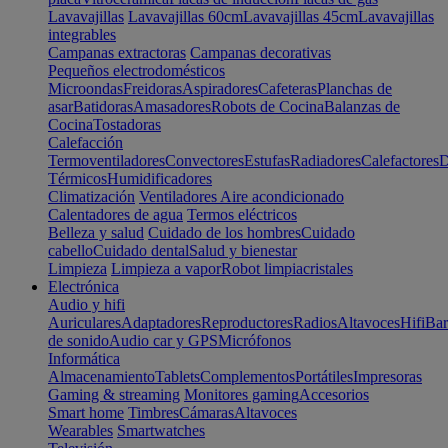
Lavavajillas
Lavavajillas 60cm
Lavavajillas 45cm
Lavavajillas
integrables
Campanas extractoras
Campanas decorativas
Pequeños electrodomésticos
Microondas
Freidoras
Aspiradores
Cafeteras
Planchas de
asar
Batidoras
Amasadores
Robots de Cocina
Balanzas de
Cocina
Tostadoras
Calefacción
Termoventiladores
Convectores
Estufas
Radiadores
Calefactores
D
Térmicos
Humidificadores
Climatización
Ventiladores
Aire acondicionado
Calentadores de agua
Termos eléctricos
Belleza y salud
Cuidado de los hombres
Cuidado
cabello
Cuidado dental
Salud y bienestar
Limpieza
Limpieza a vapor
Robot limpiacristales
Electrónica
Audio y hifi
Auriculares
Adaptadores
Reproductores
Radios
Altavoces
Hifi
Bar
de sonido
Audio car y GPS
Micrófonos
Informática
Almacenamiento
Tablets
Complementos
Portátiles
Impresoras
Gaming & streaming
Monitores gaming
Accesorios
Smart home
Timbres
Cámaras
Altavoces
Wearables
Smartwatches