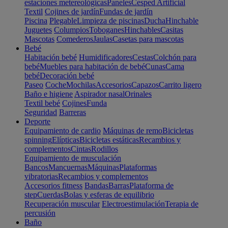
estaciones metereológicas
Paneles
Cesped Artificial
Textil
Cojines de jardín
Fundas de jardín
Piscina
Plegable
Limpieza de piscinas
Ducha
Hinchable
Juguetes
Columpios
Toboganes
Hinchables
Casitas
Mascotas
Comederos
Jaulas
Casetas para mascotas
Bebé
Habitación bebé
Humidificadores
Cestas
Colchón para
bebé
Muebles para habitación de bebé
Cunas
Cama
bebé
Decoración bebé
Paseo
Coche
Mochilas
Accesorios
Capazos
Carrito ligero
Baño e higiene
Aspirador nasal
Orinales
Textil bebé
Cojines
Funda
Seguridad
Barreras
Deporte
Equipamiento de cardio
Máquinas de remo
Bicicletas
spinning
Elípticas
Bicicletas estáticas
Recambios y
complementos
Cintas
Rodillos
Equipamiento de musculación
Bancos
Mancuernas
Máquinas
Plataformas
vibratorias
Recambios y complementos
Accesorios fitness
Bandas
Barras
Plataforma de
step
Cuerdas
Bolas y esferas de equilibrio
Recuperación muscular
Electroestimulación
Terapia de
percusión
Baño