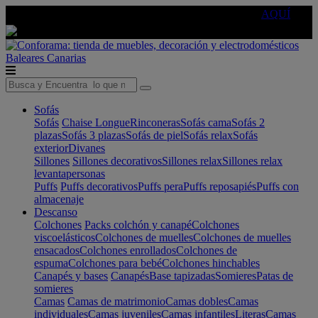
🔵Cambia tu electro con
-10% EXTRA
de descuento ☑️
AQUÍ
Baleares
Canarias
Sofás
Sofás
Chaise Longue
Rinconeras
Sofás cama
Sofás 2
plazas
Sofás 3 plazas
Sofás de piel
Sofás relax
Sofás
exterior
Divanes
Sillones
Sillones decorativos
Sillones relax
Sillones relax
levantapersonas
Puffs
Puffs decorativos
Puffs pera
Puffs reposapiés
Puffs con
almacenaje
Descanso
Colchones
Packs colchón y canapé
Colchones
viscoelásticos
Colchones de muelles
Colchones de muelles
ensacados
Colchones enrollados
Colchones de
espuma
Colchones para bebé
Colchones hinchables
Canapés y bases
Canapés
Base tapizadas
Somieres
Patas de
somieres
Camas
Camas de matrimonio
Camas dobles
Camas
individuales
Camas juveniles
Camas infantiles
Literas
Camas