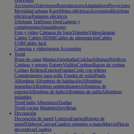
Televisión
Accesorios
Televisores
Reproductores
Adaptadores
Proyectores
Movilidad urbana
Karts
Motos eléctricas
Accesorios
Bicicletas
eléctricas
Patinetes eléctricos
Telefonía
Teléfonos fijos
Gadgets y
complementos
Smartphones
Foto y vídeo
Cámaras de fotos
Trípodes
Videocámaras
Cables
Cables HDMI
Cables de alimentación
Cables
USB
Cables Jack
Consolas y videojuegos
Accesorios
Textil
Ropa de cama
Mantas
Almohadas
Colchas
Sábanas
Nórdicos
Cortinas y estores
Estores
Visillos
Cortinas
Barras de cortina
Cojines
Relleno
Exterior
Fundas
Cojín con relleno
Complementos para sofás
Fundas de sofás
Plaids
Alfombras
Alfombras de habitación
Alfombras
pequeñas
Alfombras antideslizantes
Alfombras de
exterior
Alfombras de baño
Alfombras de salón
Alfombras
infantiles
Textil baño
Albornoces
Toallas
Textil cocina
Manteles
Servilletas
Decoración
Decoración de pared
Letreros
Espejos
Relojes de
pared
Tableros
Canvas
Cuadros pintados a mano
Marcos
Placas
decorativas
Cuadros