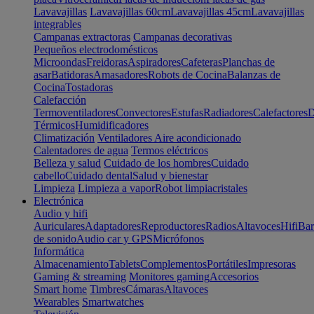
Lavavajillas
Lavavajillas 60cm
Lavavajillas 45cm
Lavavajillas
integrables
Campanas extractoras
Campanas decorativas
Pequeños electrodomésticos
Microondas
Freidoras
Aspiradores
Cafeteras
Planchas de
asar
Batidoras
Amasadores
Robots de Cocina
Balanzas de
Cocina
Tostadoras
Calefacción
Termoventiladores
Convectores
Estufas
Radiadores
Calefactores
D
Térmicos
Humidificadores
Climatización
Ventiladores
Aire acondicionado
Calentadores de agua
Termos eléctricos
Belleza y salud
Cuidado de los hombres
Cuidado
cabello
Cuidado dental
Salud y bienestar
Limpieza
Limpieza a vapor
Robot limpiacristales
Electrónica
Audio y hifi
Auriculares
Adaptadores
Reproductores
Radios
Altavoces
Hifi
Bar
de sonido
Audio car y GPS
Micrófonos
Informática
Almacenamiento
Tablets
Complementos
Portátiles
Impresoras
Gaming & streaming
Monitores gaming
Accesorios
Smart home
Timbres
Cámaras
Altavoces
Wearables
Smartwatches