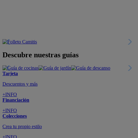
+INFO
Financiación
+INFO
Colecciones
Crea tu propio estilo
+INFO
Tranquilidad
6 años de Garantía Plus
+INFO
Catálogos
Miles de productos
+INFO
Por teléfono
Llámanos y compra
+INFO
Nueva app