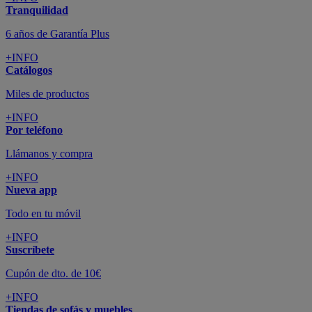
Todo en tu móvil
+INFO
Suscríbete
Cupón de dto. de 10€
+INFO
Tiendas de sofás y muebles
¡Encuentra la tuya!
+INFO
Tu cuenta
Promociones exclusivas
+INFO
El blog
Busca tu inspiración
+INFO
Grandes marcas de muebles, sofás,