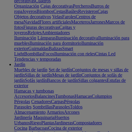
decorativas
Cuadros
Organización
Cajas decorativas
Percheros
Burros de
ropa
Joyeros
Biombos
Cestas
Baúles
Revisteros
Cajas
Objetos decorativos
Velas
Faroles
Centros de
mesa
Navidad
Flores artificiales
Maceteros
Jarrones
Marcos de
fotos
Figuras decorativas
Cajitas y
joyeros
Relojes
Ambientadores
Iluminación
Lámparas
Iluminación decorativa
Iluminación para
muebles
Iluminación para dormitorio
Iluminación
exterior
Guirnaldas
Balizas
Smart
Light
Bombillas
Focos
Iluminación con rieles
Cintas Led
Tendencias y temporadas
Jardín
Muebles de jardín
Set de jardín
Conjuntos de mesas y sillas de
jardín
Sillas de jardín
Mesas de jardín
Conjuntos de sofás de
jardín
Sofás jardín
Bancos de jardín
Sillas colgantes
Estufas de
exterior
Hamacas y tumbonas
Accesorios
Balancines
Tumbonas
Hamacas
Columpios
Pérgolas
Cenadores
Carpas
Pérgolas
Parasoles
Sombrillas
Parasoles
Toldos
Almacenamiento
Armarios
Arcones
Jardinería
Maquinaria
Huertos
Urbanos
Riego
Plantas
Jardineras
Compostadores
Cocina
Barbacoas
Cocina de exterior