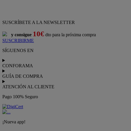
ATENCIÓN AL CLIENTE
Pago 100% Seguro
¡Nueva app!
Conforama, tu tienda de muebles,
decoración y electrodomésticos
Conforama
es tu tienda de
sofás
,
sofá cama
,
sofá chaise longue
,
sillón
,
sillón relax
,
colchones
,
muebles de salón
,
mesas comedor
,
dormitorio de juvenil
,
dormitorio de matrimonio
,
canapés
,
cocinas a medida
,
decoración
,
electrodomésticos
,
frigoríficos
,
microondas
,
lavavajillas
,
lavadora secadora
, y
televisiones
.
Descubre nuestra amplia variedad de estilos en cualquier
muebles
para tu hogar,
con los mejores precios y promociones
. Crea el
espacio en el que vives gracias a nuestros
muebles de comedor
y
habitaciones,
armarios
y
zapateros
,
mesas de comedor
y
sillas de
escritorio
. Además, podrás decorar tu casa con multitud de
artículos, tener el mejor ocio con los productos de
imagen y sonido
y aprovechar tu
jardín
en las épocas de buen tiempo. Conforama