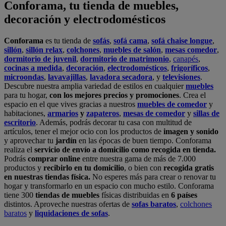
realiza el
servicio de envío a domicilio como recogida en tienda.
Podrás
comprar online
entre nuestra gama de más de 7.000
productos y
recibirlo en tu domicilio
, o bien con
recogida gratis
en nuestras tiendas física.
No esperes más para crear o renovar tu
hogar y transformarlo en un espacio con mucho estilo. Conforama
tiene 300
tiendas de muebles
físicas distribuidas en
6 países
distintos. Aproveche nuestras ofertas de
sofas baratos
,
colchones
baratos
y
liquidaciones de sofas
.
Conforama solo comercializa a través de su website o, físicamente,
en sus
tiendas de sofás
.
Alcalá de Guadaíra
,
Alcalá de Henares
,
Alcorcón
,
Alfafar
,
Alicante
,
Arinaga
,
Asturias
,
Badalona
,
Barakaldo
,
Barcelona
,
Burjassot
,
Castellón
,
Chafiras
,
Cordoba
,
Elche
,
Finestrat
,
Granada
,
Huércal de
Almería
,
La Coruña
,
La Laguna
,
La Zenia
,
Lanzarote
,
León
,
Lleida
,
Los Barrios
,
Madrid
,
Majadahonda
,
Málaga
,
Murcia
,
Orotava
,
Palma
,
Pamplona
,
Rivas
,
Sabadell
,
Sagunto
,
Salt, Girona
,
San Sebastian
,
Sant Boi
,
Santander
,
Santiago de Compostela
,
Sevilla
,
Tamaraceite
,
Terrassa
,
Viana
,
Vilanova i la Geltrú
,
Zaragoza
Ver más >>
© Conforama
Términos y Condiciones
Política de privacidad
Política de cookies
Configuración de Cookies