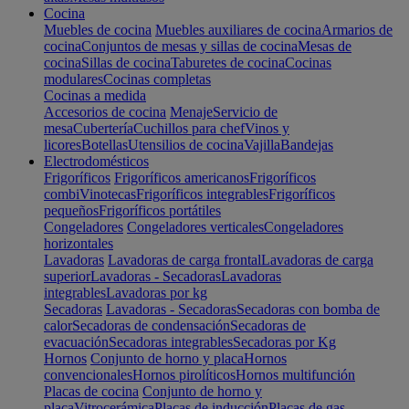
Cocina
Muebles de cocina
Muebles auxiliares de cocina
Armarios de
cocina
Conjuntos de mesas y sillas de cocina
Mesas de
cocina
Sillas de cocina
Taburetes de cocina
Cocinas
modulares
Cocinas completas
Cocinas a medida
Accesorios de cocina
Menaje
Servicio de
mesa
Cubertería
Cuchillos para chef
Vinos y
licores
Botellas
Utensilios de cocina
Vajilla
Bandejas
Electrodomésticos
Frigoríficos
Frigoríficos americanos
Frigoríficos
combi
Vinotecas
Frigoríficos integrables
Frigoríficos
pequeños
Frigoríficos portátiles
Congeladores
Congeladores verticales
Congeladores
horizontales
Lavadoras
Lavadoras de carga frontal
Lavadoras de carga
superior
Lavadoras - Secadoras
Lavadoras
integrables
Lavadoras por kg
Secadoras
Lavadoras - Secadoras
Secadoras con bomba de
calor
Secadoras de condensación
Secadoras de
evacuación
Secadoras integrables
Secadoras por Kg
Hornos
Conjunto de horno y placa
Hornos
convencionales
Hornos pirolíticos
Hornos multifunción
Placas de cocina
Conjunto de horno y
placa
Vitrocerámica
Placas de inducción
Placas de gas