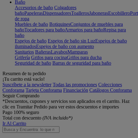
Baño
Accesorios de baño
Colgadores
baño
Papeleras
Dispensadores
Toalleros
Jaboneras
Escobillero
Port
de ropa
Muebles de baño
Botiquines
Conjuntos de muebles para
baño
Tocadores para baño
Armarios para baño
Repisa para
baño
Espejos de baño
Espejos de baño sin Luz
Espejos de baño
iluminados
Espejos de baño con aumento
Sanitarios
Bañeras
Lavabos
Mamparas
Grifería
Grifos para cocina
Grifos para ducha
Seguridad de baño
Barras de seguridad para baño
Resumen de tu pedido
¡Tu carrito está vacío!
Suscríbete a la newsletter
Todas las promociones
Colecciones
Conforama
Tarjeta Conforama
Financiación
Catálogos Conforama
Seguir Comprando
*Descuentos, cupones y servicios son aplicados en el carrito. Haz
clic en Tramitar Pedido para ver estos descuentos e importes
Pago 100% seguro
Total con descuento
(IVA incluido*)
Ir Al Carrito