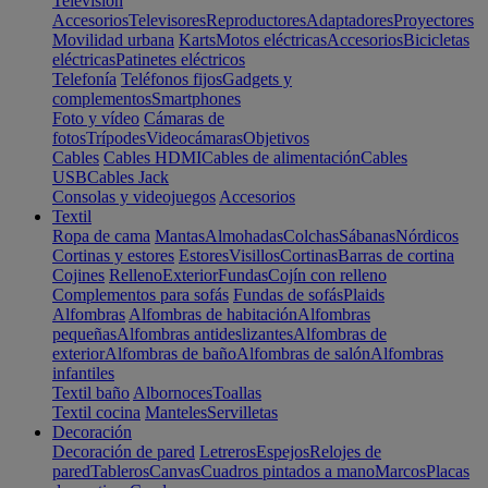
Televisión
Accesorios
Televisores
Reproductores
Adaptadores
Proyectores
Movilidad urbana
Karts
Motos eléctricas
Accesorios
Bicicletas
eléctricas
Patinetes eléctricos
Telefonía
Teléfonos fijos
Gadgets y
complementos
Smartphones
Foto y vídeo
Cámaras de
fotos
Trípodes
Videocámaras
Objetivos
Cables
Cables HDMI
Cables de alimentación
Cables
USB
Cables Jack
Consolas y videojuegos
Accesorios
Textil
Ropa de cama
Mantas
Almohadas
Colchas
Sábanas
Nórdicos
Cortinas y estores
Estores
Visillos
Cortinas
Barras de cortina
Cojines
Relleno
Exterior
Fundas
Cojín con relleno
Complementos para sofás
Fundas de sofás
Plaids
Alfombras
Alfombras de habitación
Alfombras
pequeñas
Alfombras antideslizantes
Alfombras de
exterior
Alfombras de baño
Alfombras de salón
Alfombras
infantiles
Textil baño
Albornoces
Toallas
Textil cocina
Manteles
Servilletas
Decoración
Decoración de pared
Letreros
Espejos
Relojes de
pared
Tableros
Canvas
Cuadros pintados a mano
Marcos
Placas