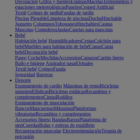
Decoración
Grifos y fuentes
Estatuas
Macetas
Termómetros y
estaciones metereológicas
Paneles
Cesped Artificial
Textil
Cojines de jardín
Fundas de jardín
Piscina
Plegable
Limpieza de piscinas
Ducha
Hinchable
Juguetes
Columpios
Toboganes
Hinchables
Casitas
Mascotas
Comederos
Jaulas
Casetas para mascotas
Bebé
Habitación bebé
Humidificadores
Cestas
Colchón para
bebé
Muebles para habitación de bebé
Cunas
Cama
bebé
Decoración bebé
Paseo
Coche
Mochilas
Accesorios
Capazos
Carrito ligero
Baño e higiene
Aspirador nasal
Orinales
Textil bebé
Cojines
Funda
Seguridad
Barreras
Deporte
Equipamiento de cardio
Máquinas de remo
Bicicletas
spinning
Elípticas
Bicicletas estáticas
Recambios y
complementos
Cintas
Rodillos
Equipamiento de musculación
Bancos
Mancuernas
Máquinas
Plataformas
vibratorias
Recambios y complementos
Accesorios fitness
Bandas
Barras
Plataforma de
step
Cuerdas
Bolas y esferas de equilibrio
Recuperación muscular
Electroestimulación
Terapia de
percusión