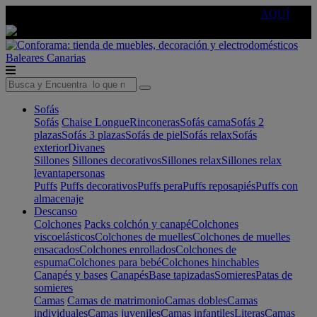
🔵Cambia tu electro con
-10% EXTRA
de descuento ☑️
AQUÍ
Baleares
Canarias
Sofás
Sofás
Chaise Longue
Rinconeras
Sofás cama
Sofás 2
plazas
Sofás 3 plazas
Sofás de piel
Sofás relax
Sofás
exterior
Divanes
Sillones
Sillones decorativos
Sillones relax
Sillones relax
levantapersonas
Puffs
Puffs decorativos
Puffs pera
Puffs reposapiés
Puffs con
almacenaje
Descanso
Colchones
Packs colchón y canapé
Colchones
viscoelásticos
Colchones de muelles
Colchones de muelles
ensacados
Colchones enrollados
Colchones de
espuma
Colchones para bebé
Colchones hinchables
Canapés y bases
Canapés
Base tapizadas
Somieres
Patas de
somieres
Camas
Camas de matrimonio
Camas dobles
Camas
individuales
Camas juveniles
Camas infantiles
Literas
Camas