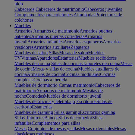
nido
Cabeceros
Cabeceros de matrimonio
Cabeceros juveniles
Complementos para colchones
Almohadas
Protectores de
colchones
Muebles
Armarios
Armarios de matrimonio
Armarios puertas
batientes
Armarios puertas correderas
Armarios
juvenil
Armarios infantiles
Armarios esquineros
Armarios
vestidores
Armarios auxiliares
Zapateros
Muebles de salón
Sillas
Mesas de salón
Muebles
TV
Vitrinas
Aparadores
Estanterias
Muebles recibidores
Muebles de cocina
Sillas de cocinas
Taburetes de cocina
Mesas
de cocina
Mesas y sillas de cocina
Muebles auxiliares de
cocina
Armarios de cocina
Cocinas modulares
Cocinas
completas
Cocinas a medida
Muebles de dormitorio
Camas matrimonio
Cabeceros de
matrimonio
Armarios de matrimonio
Mesitas de
noche
Comodas
Muebles de dormitorio juvenil
Muebles de oficina y teletrabajo
Escritorios
Sillas de
escritorio
Estanterías
Muebles de Gaming
Sillas gaming
Escritorios gaming
Sillas
Taburetes
Bancos
Sillas de comedor
Sillas
infantiles
Complementos para sillas
Mesas
Conjuntos de mesas y sillas
Mesas extensibles
Mesas
altas
Mesas multiusos