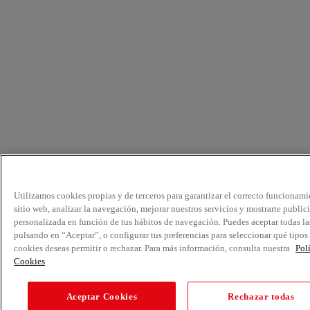
Utilizamos cookies propias y de terceros para garantizar el correcto funcionami
sitio web, analizar la navegación, mejorar nuestros servicios y mostrarte public
personalizada en función de tus hábitos de navegación. Puedes aceptar todas la
pulsando en “Aceptar”, o configurar tus preferencias para seleccionar qué tipos
cookies deseas permitir o rechazar. Para más información, consulta nuestra
Pol
Cookies
Aceptar Cookies
Rechazar todas