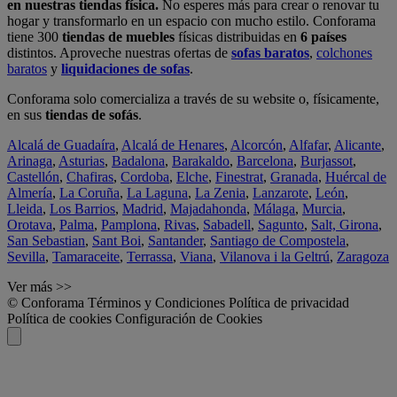
en nuestras tiendas física.
No esperes más para crear o renovar tu
hogar y transformarlo en un espacio con mucho estilo. Conforama
tiene 300
tiendas de muebles
físicas distribuidas en
6 países
distintos. Aproveche nuestras ofertas de
sofas baratos
,
colchones
baratos
y
liquidaciones de sofas
.
Conforama solo comercializa a través de su website o, físicamente,
en sus
tiendas de sofás
.
Alcalá de Guadaíra
,
Alcalá de Henares
,
Alcorcón
,
Alfafar
,
Alicante
,
Arinaga
,
Asturias
,
Badalona
,
Barakaldo
,
Barcelona
,
Burjassot
,
Castellón
,
Chafiras
,
Cordoba
,
Elche
,
Finestrat
,
Granada
,
Huércal de
Almería
,
La Coruña
,
La Laguna
,
La Zenia
,
Lanzarote
,
León
,
Lleida
,
Los Barrios
,
Madrid
,
Majadahonda
,
Málaga
,
Murcia
,
Orotava
,
Palma
,
Pamplona
,
Rivas
,
Sabadell
,
Sagunto
,
Salt, Girona
,
San Sebastian
,
Sant Boi
,
Santander
,
Santiago de Compostela
,
Sevilla
,
Tamaraceite
,
Terrassa
,
Viana
,
Vilanova i la Geltrú
,
Zaragoza
Ver más >>
© Conforama
Términos y Condiciones
Política de privacidad
Política de cookies
Configuración de Cookies