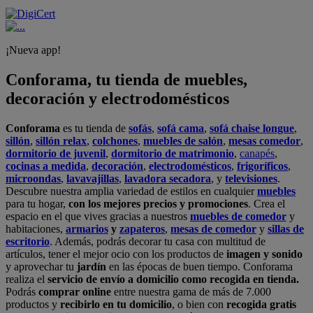
¡Nueva app!
Conforama, tu tienda de muebles,
decoración y electrodomésticos
Conforama
es tu tienda de
sofás
,
sofá cama
,
sofá chaise longue
,
sillón
,
sillón relax
,
colchones
,
muebles de salón
,
mesas comedor
,
dormitorio de juvenil
,
dormitorio de matrimonio
,
canapés
,
cocinas a medida
,
decoración
,
electrodomésticos
,
frigoríficos
,
microondas
,
lavavajillas
,
lavadora secadora
, y
televisiones
.
Descubre nuestra amplia variedad de estilos en cualquier
muebles
para tu hogar,
con los mejores precios y promociones
. Crea el
espacio en el que vives gracias a nuestros
muebles de comedor
y
habitaciones,
armarios
y
zapateros
,
mesas de comedor
y
sillas de
escritorio
. Además, podrás decorar tu casa con multitud de
artículos, tener el mejor ocio con los productos de
imagen y sonido
y aprovechar tu
jardín
en las épocas de buen tiempo. Conforama
realiza el
servicio de envío a domicilio como recogida en tienda.
Podrás
comprar online
entre nuestra gama de más de 7.000
productos y
recibirlo en tu domicilio
, o bien con
recogida gratis