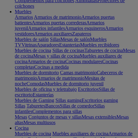
Complementos para colchones
Almohadas
Protectores de
colchones
Muebles
Armarios
Armarios de matrimonio
Armarios puertas
batientes
Armarios puertas correderas
Armarios
juvenil
Armarios infantiles
Armarios esquineros
Armarios
vestidores
Armarios auxiliares
Zapateros
Muebles de salón
Sillas
Mesas de salón
Muebles
TV
Vitrinas
Aparadores
Estanterias
Muebles recibidores
Muebles de cocina
Sillas de cocinas
Taburetes de cocina
Mesas
de cocina
Mesas y sillas de cocina
Muebles auxiliares de
cocina
Armarios de cocina
Cocinas modulares
Cocinas
completas
Cocinas a medida
Muebles de dormitorio
Camas matrimonio
Cabeceros de
matrimonio
Armarios de matrimonio
Mesitas de
noche
Comodas
Muebles de dormitorio juvenil
Muebles de oficina y teletrabajo
Escritorios
Sillas de
escritorio
Estanterías
Muebles de Gaming
Sillas gaming
Escritorios gaming
Sillas
Taburetes
Bancos
Sillas de comedor
Sillas
infantiles
Complementos para sillas
Mesas
Conjuntos de mesas y sillas
Mesas extensibles
Mesas
altas
Mesas multiusos
Cocina
Muebles de cocina
Muebles auxiliares de cocina
Armarios de