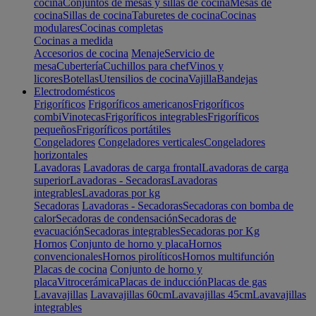
cocina
Conjuntos de mesas y sillas de cocina
Mesas de
cocina
Sillas de cocina
Taburetes de cocina
Cocinas
modulares
Cocinas completas
Cocinas a medida
Accesorios de cocina
Menaje
Servicio de
mesa
Cubertería
Cuchillos para chef
Vinos y
licores
Botellas
Utensilios de cocina
Vajilla
Bandejas
Electrodomésticos
Frigoríficos
Frigoríficos americanos
Frigoríficos
combi
Vinotecas
Frigoríficos integrables
Frigoríficos
pequeños
Frigoríficos portátiles
Congeladores
Congeladores verticales
Congeladores
horizontales
Lavadoras
Lavadoras de carga frontal
Lavadoras de carga
superior
Lavadoras - Secadoras
Lavadoras
integrables
Lavadoras por kg
Secadoras
Lavadoras - Secadoras
Secadoras con bomba de
calor
Secadoras de condensación
Secadoras de
evacuación
Secadoras integrables
Secadoras por Kg
Hornos
Conjunto de horno y placa
Hornos
convencionales
Hornos pirolíticos
Hornos multifunción
Placas de cocina
Conjunto de horno y
placa
Vitrocerámica
Placas de inducción
Placas de gas
Lavavajillas
Lavavajillas 60cm
Lavavajillas 45cm
Lavavajillas
integrables