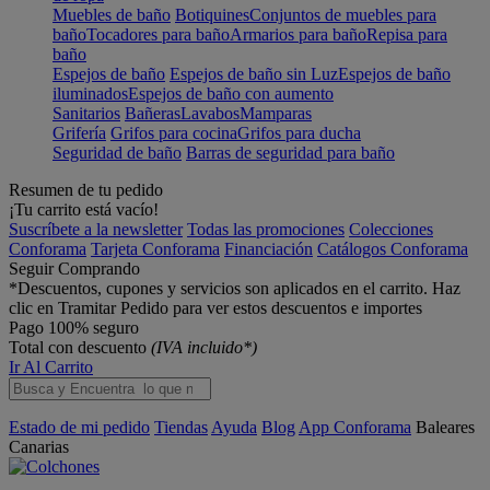
Muebles de baño
Botiquines
Conjuntos de muebles para
baño
Tocadores para baño
Armarios para baño
Repisa para
baño
Espejos de baño
Espejos de baño sin Luz
Espejos de baño
iluminados
Espejos de baño con aumento
Sanitarios
Bañeras
Lavabos
Mamparas
Grifería
Grifos para cocina
Grifos para ducha
Seguridad de baño
Barras de seguridad para baño
Resumen de tu pedido
¡Tu carrito está vacío!
Suscríbete a la newsletter
Todas las promociones
Colecciones
Conforama
Tarjeta Conforama
Financiación
Catálogos Conforama
Seguir Comprando
*Descuentos, cupones y servicios son aplicados en el carrito. Haz
clic en Tramitar Pedido para ver estos descuentos e importes
Pago 100% seguro
Total con descuento
(IVA incluido*)
Ir Al Carrito
Estado de mi pedido
Tiendas
Ayuda
Blog
App Conforama
Baleares
Canarias