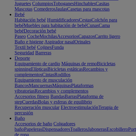
Juguetes
Columpios
Toboganes
Hinchables
Casitas
Mascotas
Comederos
Jaulas
Casetas para mascotas
Bebé
Habitación bebé
Humidificadores
Cestas
Colchón para
bebé
Muebles para habitación de bebé
Cunas
Cama
bebé
Decoración bebé
Paseo
Coche
Mochilas
Accesorios
Capazos
Carrito ligero
Baño e higiene
Aspirador nasal
Orinales
Textil bebé
Cojines
Funda
Seguridad
Barreras
Deporte
Equipamiento de cardio
Máquinas de remo
Bicicletas
spinning
Elípticas
Bicicletas estáticas
Recambios y
complementos
Cintas
Rodillos
Equipamiento de musculación
Bancos
Mancuernas
Máquinas
Plataformas
vibratorias
Recambios y complementos
Accesorios fitness
Bandas
Barras
Plataforma de
step
Cuerdas
Bolas y esferas de equilibrio
Recuperación muscular
Electroestimulación
Terapia de
percusión
Baño
Accesorios de baño
Colgadores
baño
Papeleras
Dispensadores
Toalleros
Jaboneras
Escobillero
Port
de ropa