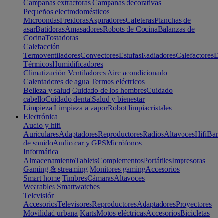
Campanas extractoras
Campanas decorativas
Pequeños electrodomésticos
Microondas
Freidoras
Aspiradores
Cafeteras
Planchas de
asar
Batidoras
Amasadores
Robots de Cocina
Balanzas de
Cocina
Tostadoras
Calefacción
Termoventiladores
Convectores
Estufas
Radiadores
Calefactores
D
Térmicos
Humidificadores
Climatización
Ventiladores
Aire acondicionado
Calentadores de agua
Termos eléctricos
Belleza y salud
Cuidado de los hombres
Cuidado
cabello
Cuidado dental
Salud y bienestar
Limpieza
Limpieza a vapor
Robot limpiacristales
Electrónica
Audio y hifi
Auriculares
Adaptadores
Reproductores
Radios
Altavoces
Hifi
Bar
de sonido
Audio car y GPS
Micrófonos
Informática
Almacenamiento
Tablets
Complementos
Portátiles
Impresoras
Gaming & streaming
Monitores gaming
Accesorios
Smart home
Timbres
Cámaras
Altavoces
Wearables
Smartwatches
Televisión
Accesorios
Televisores
Reproductores
Adaptadores
Proyectores
Movilidad urbana
Karts
Motos eléctricas
Accesorios
Bicicletas