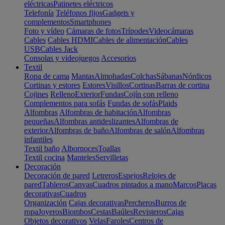
eléctricas
Patinetes eléctricos
Telefonía
Teléfonos fijos
Gadgets y
complementos
Smartphones
Foto y vídeo
Cámaras de fotos
Trípodes
Videocámaras
Cables
Cables HDMI
Cables de alimentación
Cables
USB
Cables Jack
Consolas y videojuegos
Accesorios
Textil
Ropa de cama
Mantas
Almohadas
Colchas
Sábanas
Nórdicos
Cortinas y estores
Estores
Visillos
Cortinas
Barras de cortina
Cojines
Relleno
Exterior
Fundas
Cojín con relleno
Complementos para sofás
Fundas de sofás
Plaids
Alfombras
Alfombras de habitación
Alfombras
pequeñas
Alfombras antideslizantes
Alfombras de
exterior
Alfombras de baño
Alfombras de salón
Alfombras
infantiles
Textil baño
Albornoces
Toallas
Textil cocina
Manteles
Servilletas
Decoración
Decoración de pared
Letreros
Espejos
Relojes de
pared
Tableros
Canvas
Cuadros pintados a mano
Marcos
Placas
decorativas
Cuadros
Organización
Cajas decorativas
Percheros
Burros de
ropa
Joyeros
Biombos
Cestas
Baúles
Revisteros
Cajas
Objetos decorativos
Velas
Faroles
Centros de