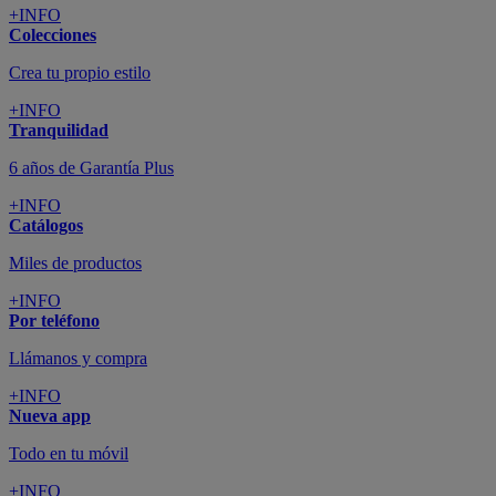
+INFO
Colecciones
Crea tu propio estilo
+INFO
Tranquilidad
6 años de Garantía Plus
+INFO
Catálogos
Miles de productos
+INFO
Por teléfono
Llámanos y compra
+INFO
Nueva app
Todo en tu móvil
+INFO