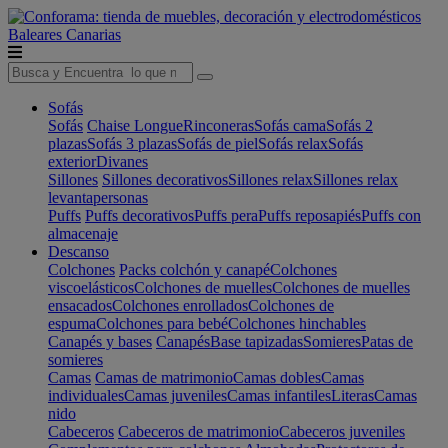
Baleares
Canarias
Sofás
Sofás
Chaise Longue
Rinconeras
Sofás cama
Sofás 2
plazas
Sofás 3 plazas
Sofás de piel
Sofás relax
Sofás
exterior
Divanes
Sillones
Sillones decorativos
Sillones relax
Sillones relax
levantapersonas
Puffs
Puffs decorativos
Puffs pera
Puffs reposapiés
Puffs con
almacenaje
Descanso
Colchones
Packs colchón y canapé
Colchones
viscoelásticos
Colchones de muelles
Colchones de muelles
ensacados
Colchones enrollados
Colchones de
espuma
Colchones para bebé
Colchones hinchables
Canapés y bases
Canapés
Base tapizadas
Somieres
Patas de
somieres
Camas
Camas de matrimonio
Camas dobles
Camas
individuales
Camas juveniles
Camas infantiles
Literas
Camas
nido
Cabeceros
Cabeceros de matrimonio
Cabeceros juveniles