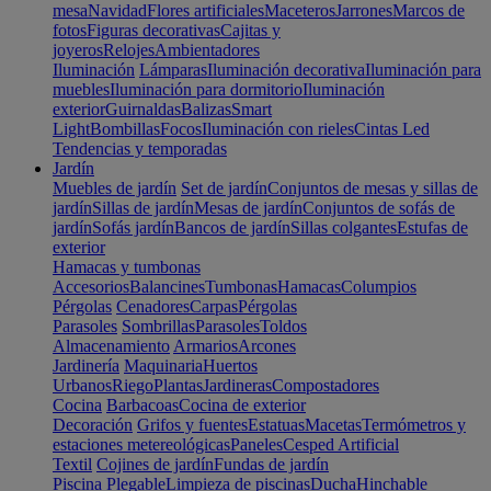
mesa
Navidad
Flores artificiales
Maceteros
Jarrones
Marcos de
fotos
Figuras decorativas
Cajitas y
joyeros
Relojes
Ambientadores
Iluminación
Lámparas
Iluminación decorativa
Iluminación para
muebles
Iluminación para dormitorio
Iluminación
exterior
Guirnaldas
Balizas
Smart
Light
Bombillas
Focos
Iluminación con rieles
Cintas Led
Tendencias y temporadas
Jardín
Muebles de jardín
Set de jardín
Conjuntos de mesas y sillas de
jardín
Sillas de jardín
Mesas de jardín
Conjuntos de sofás de
jardín
Sofás jardín
Bancos de jardín
Sillas colgantes
Estufas de
exterior
Hamacas y tumbonas
Accesorios
Balancines
Tumbonas
Hamacas
Columpios
Pérgolas
Cenadores
Carpas
Pérgolas
Parasoles
Sombrillas
Parasoles
Toldos
Almacenamiento
Armarios
Arcones
Jardinería
Maquinaria
Huertos
Urbanos
Riego
Plantas
Jardineras
Compostadores
Cocina
Barbacoas
Cocina de exterior
Decoración
Grifos y fuentes
Estatuas
Macetas
Termómetros y
estaciones metereológicas
Paneles
Cesped Artificial
Textil
Cojines de jardín
Fundas de jardín
Piscina
Plegable
Limpieza de piscinas
Ducha
Hinchable