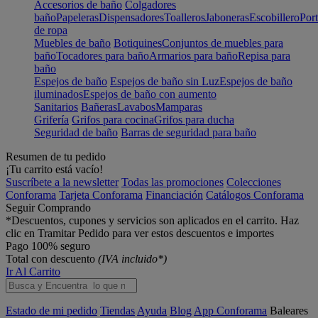
Accesorios de baño
Colgadores
baño
Papeleras
Dispensadores
Toalleros
Jaboneras
Escobillero
Port
de ropa
Muebles de baño
Botiquines
Conjuntos de muebles para
baño
Tocadores para baño
Armarios para baño
Repisa para
baño
Espejos de baño
Espejos de baño sin Luz
Espejos de baño
iluminados
Espejos de baño con aumento
Sanitarios
Bañeras
Lavabos
Mamparas
Grifería
Grifos para cocina
Grifos para ducha
Seguridad de baño
Barras de seguridad para baño
Resumen de tu pedido
¡Tu carrito está vacío!
Suscríbete a la newsletter
Todas las promociones
Colecciones
Conforama
Tarjeta Conforama
Financiación
Catálogos Conforama
Seguir Comprando
*Descuentos, cupones y servicios son aplicados en el carrito. Haz
clic en Tramitar Pedido para ver estos descuentos e importes
Pago 100% seguro
Total con descuento
(IVA incluido*)
Ir Al Carrito
Estado de mi pedido
Tiendas
Ayuda
Blog
App Conforama
Baleares