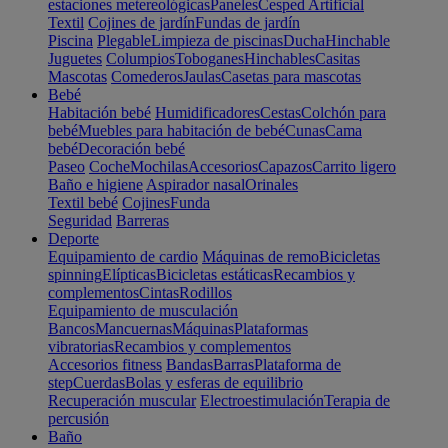
estaciones metereológicas
Paneles
Cesped Artificial
Textil
Cojines de jardín
Fundas de jardín
Piscina
Plegable
Limpieza de piscinas
Ducha
Hinchable
Juguetes
Columpios
Toboganes
Hinchables
Casitas
Mascotas
Comederos
Jaulas
Casetas para mascotas
Bebé
Habitación bebé
Humidificadores
Cestas
Colchón para
bebé
Muebles para habitación de bebé
Cunas
Cama
bebé
Decoración bebé
Paseo
Coche
Mochilas
Accesorios
Capazos
Carrito ligero
Baño e higiene
Aspirador nasal
Orinales
Textil bebé
Cojines
Funda
Seguridad
Barreras
Deporte
Equipamiento de cardio
Máquinas de remo
Bicicletas
spinning
Elípticas
Bicicletas estáticas
Recambios y
complementos
Cintas
Rodillos
Equipamiento de musculación
Bancos
Mancuernas
Máquinas
Plataformas
vibratorias
Recambios y complementos
Accesorios fitness
Bandas
Barras
Plataforma de
step
Cuerdas
Bolas y esferas de equilibrio
Recuperación muscular
Electroestimulación
Terapia de
percusión
Baño