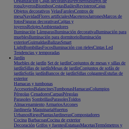
Organización
Cajas decorativas
Percheros
Burros de
ropa
Joyeros
Biombos
Cestas
Baúles
Revisteros
Cajas
Objetos decorativos
Velas
Faroles
Centros de
mesa
Navidad
Flores artificiales
Maceteros
Jarrones
Marcos de
fotos
Figuras decorativas
Cajitas y
joyeros
Relojes
Ambientadores
Iluminación
Lámparas
Iluminación decorativa
Iluminación para
muebles
Iluminación para dormitorio
Iluminación
exterior
Guirnaldas
Balizas
Smart
Light
Bombillas
Focos
Iluminación con rieles
Cintas Led
Tendencias y temporadas
Jardín
Muebles de jardín
Set de jardín
Conjuntos de mesas y sillas de
jardín
Sillas de jardín
Mesas de jardín
Conjuntos de sofás de
jardín
Sofás jardín
Bancos de jardín
Sillas colgantes
Estufas de
exterior
Hamacas y tumbonas
Accesorios
Balancines
Tumbonas
Hamacas
Columpios
Pérgolas
Cenadores
Carpas
Pérgolas
Parasoles
Sombrillas
Parasoles
Toldos
Almacenamiento
Armarios
Arcones
Jardinería
Maquinaria
Huertos
Urbanos
Riego
Plantas
Jardineras
Compostadores
Cocina
Barbacoas
Cocina de exterior
Decoración
Grifos y fuentes
Estatuas
Macetas
Termómetros y