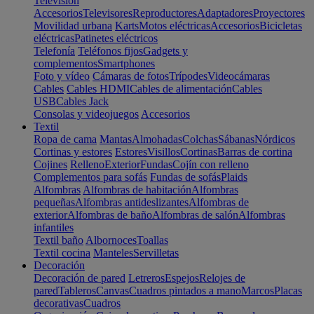
Televisión
Accesorios
Televisores
Reproductores
Adaptadores
Proyectores
Movilidad urbana
Karts
Motos eléctricas
Accesorios
Bicicletas
eléctricas
Patinetes eléctricos
Telefonía
Teléfonos fijos
Gadgets y
complementos
Smartphones
Foto y vídeo
Cámaras de fotos
Trípodes
Videocámaras
Cables
Cables HDMI
Cables de alimentación
Cables
USB
Cables Jack
Consolas y videojuegos
Accesorios
Textil
Ropa de cama
Mantas
Almohadas
Colchas
Sábanas
Nórdicos
Cortinas y estores
Estores
Visillos
Cortinas
Barras de cortina
Cojines
Relleno
Exterior
Fundas
Cojín con relleno
Complementos para sofás
Fundas de sofás
Plaids
Alfombras
Alfombras de habitación
Alfombras
pequeñas
Alfombras antideslizantes
Alfombras de
exterior
Alfombras de baño
Alfombras de salón
Alfombras
infantiles
Textil baño
Albornoces
Toallas
Textil cocina
Manteles
Servilletas
Decoración
Decoración de pared
Letreros
Espejos
Relojes de
pared
Tableros
Canvas
Cuadros pintados a mano
Marcos
Placas
decorativas
Cuadros