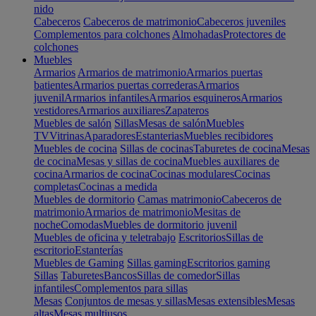
nido
Cabeceros
Cabeceros de matrimonio
Cabeceros juveniles
Complementos para colchones
Almohadas
Protectores de
colchones
Muebles
Armarios
Armarios de matrimonio
Armarios puertas
batientes
Armarios puertas correderas
Armarios
juvenil
Armarios infantiles
Armarios esquineros
Armarios
vestidores
Armarios auxiliares
Zapateros
Muebles de salón
Sillas
Mesas de salón
Muebles
TV
Vitrinas
Aparadores
Estanterias
Muebles recibidores
Muebles de cocina
Sillas de cocinas
Taburetes de cocina
Mesas
de cocina
Mesas y sillas de cocina
Muebles auxiliares de
cocina
Armarios de cocina
Cocinas modulares
Cocinas
completas
Cocinas a medida
Muebles de dormitorio
Camas matrimonio
Cabeceros de
matrimonio
Armarios de matrimonio
Mesitas de
noche
Comodas
Muebles de dormitorio juvenil
Muebles de oficina y teletrabajo
Escritorios
Sillas de
escritorio
Estanterías
Muebles de Gaming
Sillas gaming
Escritorios gaming
Sillas
Taburetes
Bancos
Sillas de comedor
Sillas
infantiles
Complementos para sillas
Mesas
Conjuntos de mesas y sillas
Mesas extensibles
Mesas
altas
Mesas multiusos