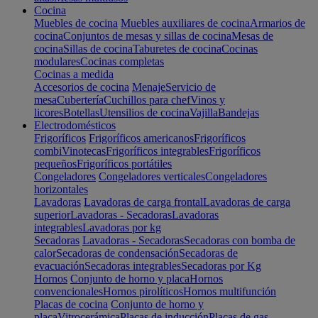
Cocina
Muebles de cocina
Muebles auxiliares de cocina
Armarios de
cocina
Conjuntos de mesas y sillas de cocina
Mesas de
cocina
Sillas de cocina
Taburetes de cocina
Cocinas
modulares
Cocinas completas
Cocinas a medida
Accesorios de cocina
Menaje
Servicio de
mesa
Cubertería
Cuchillos para chef
Vinos y
licores
Botellas
Utensilios de cocina
Vajilla
Bandejas
Electrodomésticos
Frigoríficos
Frigoríficos americanos
Frigoríficos
combi
Vinotecas
Frigoríficos integrables
Frigoríficos
pequeños
Frigoríficos portátiles
Congeladores
Congeladores verticales
Congeladores
horizontales
Lavadoras
Lavadoras de carga frontal
Lavadoras de carga
superior
Lavadoras - Secadoras
Lavadoras
integrables
Lavadoras por kg
Secadoras
Lavadoras - Secadoras
Secadoras con bomba de
calor
Secadoras de condensación
Secadoras de
evacuación
Secadoras integrables
Secadoras por Kg
Hornos
Conjunto de horno y placa
Hornos
convencionales
Hornos pirolíticos
Hornos multifunción
Placas de cocina
Conjunto de horno y
placa
Vitrocerámica
Placas de inducción
Placas de gas