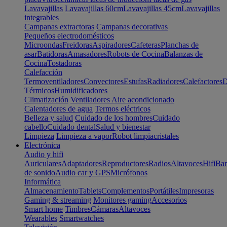
Lavavajillas
Lavavajillas 60cm
Lavavajillas 45cm
Lavavajillas
integrables
Campanas extractoras
Campanas decorativas
Pequeños electrodomésticos
Microondas
Freidoras
Aspiradores
Cafeteras
Planchas de
asar
Batidoras
Amasadores
Robots de Cocina
Balanzas de
Cocina
Tostadoras
Calefacción
Termoventiladores
Convectores
Estufas
Radiadores
Calefactores
D
Térmicos
Humidificadores
Climatización
Ventiladores
Aire acondicionado
Calentadores de agua
Termos eléctricos
Belleza y salud
Cuidado de los hombres
Cuidado
cabello
Cuidado dental
Salud y bienestar
Limpieza
Limpieza a vapor
Robot limpiacristales
Electrónica
Audio y hifi
Auriculares
Adaptadores
Reproductores
Radios
Altavoces
Hifi
Bar
de sonido
Audio car y GPS
Micrófonos
Informática
Almacenamiento
Tablets
Complementos
Portátiles
Impresoras
Gaming & streaming
Monitores gaming
Accesorios
Smart home
Timbres
Cámaras
Altavoces
Wearables
Smartwatches