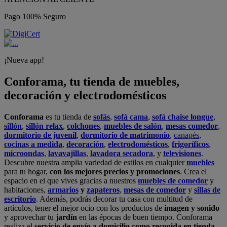
Pago 100% Seguro
¡Nueva app!
Conforama, tu tienda de muebles,
decoración y electrodomésticos
Conforama
es tu tienda de
sofás
,
sofá cama
,
sofá chaise longue
,
sillón
,
sillón relax
,
colchones
,
muebles de salón
,
mesas comedor
,
dormitorio de juvenil
,
dormitorio de matrimonio
,
canapés
,
cocinas a medida
,
decoración
,
electrodomésticos
,
frigoríficos
,
microondas
,
lavavajillas
,
lavadora secadora
, y
televisiones
.
Descubre nuestra amplia variedad de estilos en cualquier
muebles
para tu hogar,
con los mejores precios y promociones
. Crea el
espacio en el que vives gracias a nuestros
muebles de comedor
y
habitaciones,
armarios
y
zapateros
,
mesas de comedor
y
sillas de
escritorio
. Además, podrás decorar tu casa con multitud de
artículos, tener el mejor ocio con los productos de
imagen y sonido
y aprovechar tu
jardín
en las épocas de buen tiempo. Conforama
realiza el
servicio de envío a domicilio como recogida en tienda.