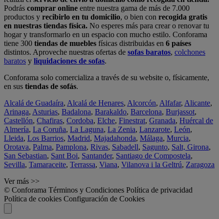
Podrás
comprar online
entre nuestra gama de más de 7.000
productos y
recibirlo en tu domicilio
, o bien con
recogida gratis
en nuestras tiendas física.
No esperes más para crear o renovar tu
hogar y transformarlo en un espacio con mucho estilo. Conforama
tiene 300
tiendas de muebles
físicas distribuidas en
6 países
distintos. Aproveche nuestras ofertas de
sofas baratos
,
colchones
baratos
y
liquidaciones de sofas
.
Conforama solo comercializa a través de su website o, físicamente,
en sus
tiendas de sofás
.
Alcalá de Guadaíra
,
Alcalá de Henares
,
Alcorcón
,
Alfafar
,
Alicante
,
Arinaga
,
Asturias
,
Badalona
,
Barakaldo
,
Barcelona
,
Burjassot
,
Castellón
,
Chafiras
,
Cordoba
,
Elche
,
Finestrat
,
Granada
,
Huércal de
Almería
,
La Coruña
,
La Laguna
,
La Zenia
,
Lanzarote
,
León
,
Lleida
,
Los Barrios
,
Madrid
,
Majadahonda
,
Málaga
,
Murcia
,
Orotava
,
Palma
,
Pamplona
,
Rivas
,
Sabadell
,
Sagunto
,
Salt, Girona
,
San Sebastian
,
Sant Boi
,
Santander
,
Santiago de Compostela
,
Sevilla
,
Tamaraceite
,
Terrassa
,
Viana
,
Vilanova i la Geltrú
,
Zaragoza
Ver más >>
© Conforama
Términos y Condiciones
Política de privacidad
Política de cookies
Configuración de Cookies