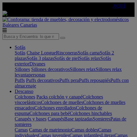
🔵Cambia tu electro con
-10% EXTRA
de descuento ☑️
AQUÍ
Baleares
Canarias
Sofás
Sofás
Chaise Longue
Rinconeras
Sofás cama
Sofás 2
plazas
Sofás 3 plazas
Sofás de piel
Sofás relax
Sofás
exterior
Divanes
Sillones
Sillones decorativos
Sillones relax
Sillones relax
levantapersonas
Puffs
Puffs decorativos
Puffs pera
Puffs reposapiés
Puffs con
almacenaje
Descanso
Colchones
Packs colchón y canapé
Colchones
viscoelásticos
Colchones de muelles
Colchones de muelles
ensacados
Colchones enrollados
Colchones de
espuma
Colchones para bebé
Colchones hinchables
Canapés y bases
Canapés
Base tapizadas
Somieres
Patas de
somieres
Camas
Camas de matrimonio
Camas dobles
Camas
individuales
Camas juveniles
Camas infantiles
Literas
Camas