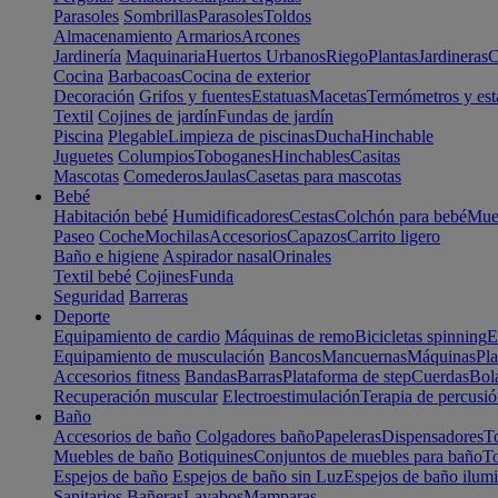
Parasoles
Sombrillas
Parasoles
Toldos
Almacenamiento
Armarios
Arcones
Jardinería
Maquinaria
Huertos Urbanos
Riego
Plantas
Jardineras
C
Cocina
Barbacoas
Cocina de exterior
Decoración
Grifos y fuentes
Estatuas
Macetas
Termómetros y est
Textil
Cojines de jardín
Fundas de jardín
Piscina
Plegable
Limpieza de piscinas
Ducha
Hinchable
Juguetes
Columpios
Toboganes
Hinchables
Casitas
Mascotas
Comederos
Jaulas
Casetas para mascotas
Bebé
Habitación bebé
Humidificadores
Cestas
Colchón para bebé
Mueb
Paseo
Coche
Mochilas
Accesorios
Capazos
Carrito ligero
Baño e higiene
Aspirador nasal
Orinales
Textil bebé
Cojines
Funda
Seguridad
Barreras
Deporte
Equipamiento de cardio
Máquinas de remo
Bicicletas spinning
E
Equipamiento de musculación
Bancos
Mancuernas
Máquinas
Pla
Accesorios fitness
Bandas
Barras
Plataforma de step
Cuerdas
Bola
Recuperación muscular
Electroestimulación
Terapia de percusi
Baño
Accesorios de baño
Colgadores baño
Papeleras
Dispensadores
To
Muebles de baño
Botiquines
Conjuntos de muebles para baño
To
Espejos de baño
Espejos de baño sin Luz
Espejos de baño ilum
Sanitarios
Bañeras
Lavabos
Mamparas