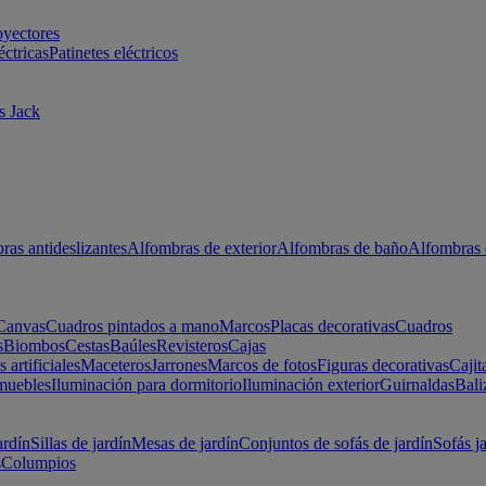
oyectores
éctricas
Patinetes eléctricos
s Jack
ras antideslizantes
Alfombras de exterior
Alfombras de baño
Alfombras 
Canvas
Cuadros pintados a mano
Marcos
Placas decorativas
Cuadros
s
Biombos
Cestas
Baúles
Revisteros
Cajas
s artificiales
Maceteros
Jarrones
Marcos de fotos
Figuras decorativas
Cajit
muebles
Iluminación para dormitorio
Iluminación exterior
Guirnaldas
Bali
ardín
Sillas de jardín
Mesas de jardín
Conjuntos de sofás de jardín
Sofás j
s
Columpios