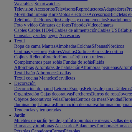
Wearables
Smartwatches
Televisión
Accesorios
Televisores
Reproductores
Adaptadores
Pr
Movilidad urbana
Karts
Motos eléctricas
Accesorios
Bicicletas el
Telefonía
Teléfonos fijos
Gadgets y complementos
Smartphones
Foto y vídeo
Cámaras de fotos
Trípodes
Videocámaras
Cables
Cables HDMI
Cables de alimentación
Cables USB
Cable
Consolas y videojuegos
Accesorios
Textil
Ropa de cama
Mantas
Almohadas
Colchas
Sábanas
Nórdicos
Cortinas y estores
Estores
Visillos
Cortinas
Barras de cortina
Cojines
Relleno
Exterior
Fundas
Cojín con relleno
Complementos para sofás
Fundas de sofás
Plaids
Alfombras
Alfombras de habitación
Alfombras pequeñas
Alfomb
Textil baño
Albornoces
Toallas
Textil cocina
Manteles
Servilletas
Decoración
Decoración de pared
Letreros
Espejos
Relojes de pared
Tableros
Organización
Cajas decorativas
Percheros
Burros de ropa
Joyero
Objetos decorativos
Velas
Faroles
Centros de mesa
Navidad
Flore
Iluminación
Lámparas
Iluminación decorativa
Iluminación para 
Tendencias y temporadas
Jardín
Muebles de jardín
Set de jardín
Conjuntos de mesas y sillas de j
Hamacas y tumbonas
Accesorios
Balancines
Tumbonas
Hamaca
Pérgolas
Cenadores
Carpas
Pérgolas