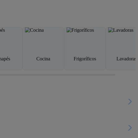
napés
Cocina
Frigoríficos
Lavadoras