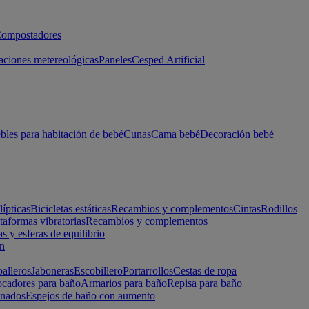
ompostadores
aciones metereológicas
Paneles
Cesped Artificial
les para habitación de bebé
Cunas
Cama bebé
Decoración bebé
lípticas
Bicicletas estáticas
Recambios y complementos
Cintas
Rodillos
taformas vibratorias
Recambios y complementos
s y esferas de equilibrio
ón
alleros
Jaboneras
Escobillero
Portarrollos
Cestas de ropa
cadores para baño
Armarios para baño
Repisa para baño
inados
Espejos de baño con aumento