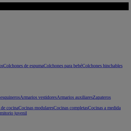
os
Colchones de espuma
Colchones para bebé
Colchones hinchables
esquineros
Armarios vestidores
Armarios auxiliares
Zapateros
 de cocina
Cocinas modulares
Cocinas completas
Cocinas a medida
mitorio juvenil