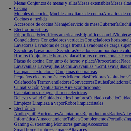
Mesas
Conjuntos de mesas y sillas
Mesas extensibles
Mesas alta
Cocina
Muebles de cocina
Muebles auxiliares de cocina
Armarios de co
Cocinas a medida
Accesorios de cocina
Menaje
Servicio de mesa
Cubertería
Cuchil
Electrodomésticos
Frigoríficos
Frigoríficos americanos
Frigoríficos combi
Vinoteca
Congeladores
Congeladores verticales
Congeladores horizontal
Lavadoras
Lavadoras de carga frontal
Lavadoras de carga super
Secadoras
Lavadoras - Secadoras
Secadoras con bomba de calo
Hornos
Conjunto de horno y placa
Hornos convencionales
Horno
Placas de cocina
Conjunto de horno y placa
Vitrocerámica
Placa
Lavavajillas
Lavavajillas 60cm
Lavavajillas 45cm
Lavavajillas i
Campanas extractoras
Campanas decorativas
Pequeños electrodomésticos
Microondas
Freidoras
Aspiradores
C
Calefacción
Termoventiladores
Convectores
Estufas
Radiadores
C
Climatización
Ventiladores
Aire acondicionado
Calentadores de agua
Termos eléctricos
Belleza y salud
Cuidado de los hombres
Cuidado cabello
Cuidad
Limpieza
Limpieza a vapor
Robot limpiacristales
Electrónica
Audio y hifi
Auriculares
Adaptadores
Reproductores
Radios
Alta
Informática
Almacenamiento
Tablets
Complementos
Portátiles
Im
Gaming & streaming
Monitores gaming
Accesorios
Smart home
Timbres
Cámaras
Altavoces