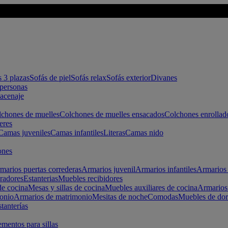
s 3 plazas
Sofás de piel
Sofás relax
Sofás exterior
Divanes
apersonas
macenaje
chones de muelles
Colchones de muelles ensacados
Colchones enrollad
eres
Camas juveniles
Camas infantiles
Literas
Camas nido
ones
marios puertas correderas
Armarios juvenil
Armarios infantiles
Armarios 
radores
Estanterias
Muebles recibidores
e cocina
Mesas y sillas de cocina
Muebles auxiliares de cocina
Armarios
onio
Armarios de matrimonio
Mesitas de noche
Comodas
Muebles de dor
tanterías
entos para sillas