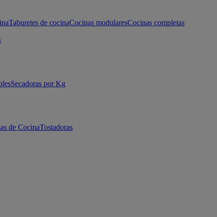
ina
Taburetes de cocina
Cocinas modulares
Cocinas completas
s
bles
Secadoras por Kg
as de Cocina
Tostadoras