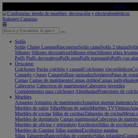
🔵Cambia tu electro con
-10% EXTRA
de descuento ☑️
AQUÍ
Baleares
Canarias
Sofás
Sofás
Chaise Longue
Rinconeras
Sofás cama
Sofás 2 plazas
Sofá
Sillones
Sillones decorativos
Sillones relax
Sillones relax levant
Puffs
Puffs decorativos
Puffs pera
Puffs reposapiés
Puffs con al
Descanso
Colchones
Packs colchón y canapé
Colchones viscoelásticos
Col
Canapés y bases
Canapés
Base tapizadas
Somieres
Patas de somi
Camas
Camas de matrimonio
Camas dobles
Camas individuales
Cabeceros
Cabeceros de matrimonio
Cabeceros juveniles
Complementos para colchones
Almohadas
Protectores de colch
Muebles
Armarios
Armarios de matrimonio
Armarios puertas batientes
Ar
Muebles de salón
Sillas
Mesas de salón
Muebles TV
Vitrinas
Apa
Muebles de cocina
Sillas de cocinas
Taburetes de cocina
Mesas d
Muebles de dormitorio
Camas matrimonio
Cabeceros de matrim
Muebles de oficina y teletrabajo
Escritorios
Sillas de escritorio
Es
Muebles de Gaming
Sillas gaming
Escritorios gaming
Sillas
Taburetes
Bancos
Sillas de comedor
Sillas infantiles
Complem