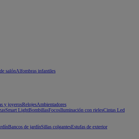
de salón
Alfombras infantiles
as y joyeros
Relojes
Ambientadores
zas
Smart Light
Bombillas
Focos
Iluminación con rieles
Cintas Led
ardín
Bancos de jardín
Sillas colgantes
Estufas de exterior