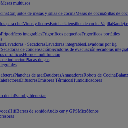
s
Mesas multiusos
cina
Conjuntos de mesas y sillas de cocina
Mesas de cocina
Sillas de coc
los para chef
Vinos y licores
Botellas
Utensilios de cocina
Vajilla
Bandeja
s
Frigoríficos integrables
Frigoríficos pequeños
Frigoríficos portátiles
es
ior
Lavadoras - Secadoras
Lavadoras integrables
Lavadoras por kg
r
Secadoras de condensación
Secadoras de evacuación
Secadoras integra
s pirolíticos
Hornos multifunción
s de inducción
Placas de gas
ntegrables
afeteras
Planchas de asar
Batidoras
Amasadores
Robots de Cocina
Balanz
alefactores
Difusores
Emisores Térmicos
Humidificadores
o dental
Salud y bienestar
voces
Hifi
Barras de sonido
Audio car y GPS
Micrófonos
presoras