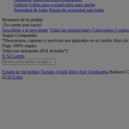
Grifería
Grifos para cocina
Grifos para ducha
Seguridad de baño
Barras de seguridad para baño
Resumen de tu pedido
¡Tu carrito está vacío!
Suscríbete a la newsletter
Todas las promociones
Colecciones Confo
Seguir Comprando
*Descuentos, cupones y servicios son aplicados en el carrito. Haz cli
Pago 100% seguro
Total con descuento
(IVA incluido*)
Ir Al Carrito
Estado de mi pedido
Tiendas
Ayuda
Blog
App Conforama
Baleares
C