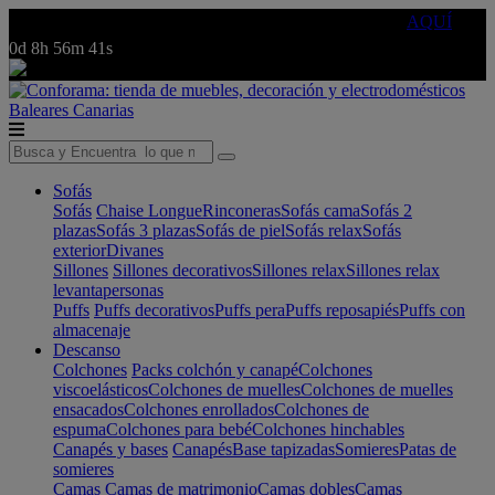
🔵Cambia tu electro con
-10% EXTRA
de descuento ☑️
AQUÍ
0d
8h
56m
41s
Baleares
Canarias
Sofás
Sofás
Chaise Longue
Rinconeras
Sofás cama
Sofás 2
plazas
Sofás 3 plazas
Sofás de piel
Sofás relax
Sofás
exterior
Divanes
Sillones
Sillones decorativos
Sillones relax
Sillones relax
levantapersonas
Puffs
Puffs decorativos
Puffs pera
Puffs reposapiés
Puffs con
almacenaje
Descanso
Colchones
Packs colchón y canapé
Colchones
viscoelásticos
Colchones de muelles
Colchones de muelles
ensacados
Colchones enrollados
Colchones de
espuma
Colchones para bebé
Colchones hinchables
Canapés y bases
Canapés
Base tapizadas
Somieres
Patas de
somieres
Camas
Camas de matrimonio
Camas dobles
Camas