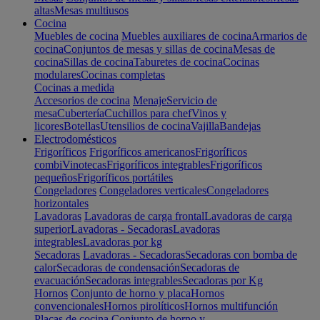
altas
Mesas multiusos
Cocina
Muebles de cocina
Muebles auxiliares de cocina
Armarios de
cocina
Conjuntos de mesas y sillas de cocina
Mesas de
cocina
Sillas de cocina
Taburetes de cocina
Cocinas
modulares
Cocinas completas
Cocinas a medida
Accesorios de cocina
Menaje
Servicio de
mesa
Cubertería
Cuchillos para chef
Vinos y
licores
Botellas
Utensilios de cocina
Vajilla
Bandejas
Electrodomésticos
Frigoríficos
Frigoríficos americanos
Frigoríficos
combi
Vinotecas
Frigoríficos integrables
Frigoríficos
pequeños
Frigoríficos portátiles
Congeladores
Congeladores verticales
Congeladores
horizontales
Lavadoras
Lavadoras de carga frontal
Lavadoras de carga
superior
Lavadoras - Secadoras
Lavadoras
integrables
Lavadoras por kg
Secadoras
Lavadoras - Secadoras
Secadoras con bomba de
calor
Secadoras de condensación
Secadoras de
evacuación
Secadoras integrables
Secadoras por Kg
Hornos
Conjunto de horno y placa
Hornos
convencionales
Hornos pirolíticos
Hornos multifunción
Placas de cocina
Conjunto de horno y