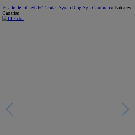
Estado de mi pedido
Tiendas
Ayuda
Blog
App Conforama
Baleares
Canarias