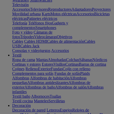
Wearables
Smartwatches
Televisión
Accesorios
Televisores
Reproductores
Adaptadores
Proyectores
Movilidad urbana
Karts
Motos eléctricas
Accesorios
Bicicletas
eléctricas
Patinetes eléctricos
Telefonía
Teléfonos fijos
Gadgets y
complementos
Smartphones
Foto y vídeo
Cámaras de
fotos
Trípodes
Videocámaras
Objetivos
Cables
Cables HDMI
Cables de alimentación
Cables
USB
Cables Jack
Consolas y videojuegos
Accesorios
Textil
Ropa de cama
Mantas
Almohadas
Colchas
Sábanas
Nórdicos
Cortinas y estores
Estores
Visillos
Cortinas
Barras de cortina
Cojines
Relleno
Exterior
Fundas
Cojín con relleno
Complementos para sofás
Fundas de sofás
Plaids
Alfombras
Alfombras de habitación
Alfombras
pequeñas
Alfombras antideslizantes
Alfombras de
exterior
Alfombras de baño
Alfombras de salón
Alfombras
infantiles
Textil baño
Albornoces
Toallas
Textil cocina
Manteles
Servilletas
Decoración
Decoración de pared
Letreros
Espejos
Relojes de