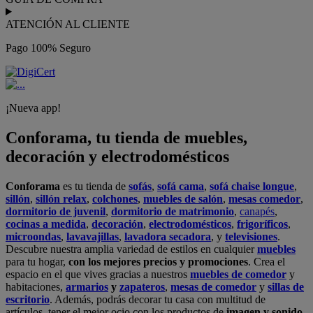
ATENCIÓN AL CLIENTE
Pago 100% Seguro
¡Nueva app!
Conforama, tu tienda de muebles,
decoración y electrodomésticos
Conforama
es tu tienda de
sofás
,
sofá cama
,
sofá chaise longue
,
sillón
,
sillón relax
,
colchones
,
muebles de salón
,
mesas comedor
,
dormitorio de juvenil
,
dormitorio de matrimonio
,
canapés
,
cocinas a medida
,
decoración
,
electrodomésticos
,
frigoríficos
,
microondas
,
lavavajillas
,
lavadora secadora
, y
televisiones
.
Descubre nuestra amplia variedad de estilos en cualquier
muebles
para tu hogar,
con los mejores precios y promociones
. Crea el
espacio en el que vives gracias a nuestros
muebles de comedor
y
habitaciones,
armarios
y
zapateros
,
mesas de comedor
y
sillas de
escritorio
. Además, podrás decorar tu casa con multitud de
artículos, tener el mejor ocio con los productos de
imagen y sonido