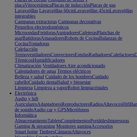
placa
Vitrocerámica
Placas de inducción
Placas de gas
Lavavajillas
Lavavajillas 60cm
Lavavajillas 45cm
Lavavajillas
integrables
Campanas extractoras
Campanas decorativas
Pequeños electrodomésticos
Microondas
Freidoras
Aspiradores
Cafeteras
Planchas de
asar
Batidoras
Amasadores
Robots de Cocina
Balanzas de
Cocina
Tostadoras
Calefacción
Termoventiladores
Convectores
Estufas
Radiadores
Calefactores
D
Térmicos
Humidificadores
Climatización
Ventiladores
Aire acondicionado
Calentadores de agua
Termos eléctricos
Belleza y salud
Cuidado de los hombres
Cuidado
cabello
Cuidado dental
Salud y bienestar
Limpieza
Limpieza a vapor
Robot limpiacristales
Electrónica
Audio y hifi
Auriculares
Adaptadores
Reproductores
Radios
Altavoces
Hifi
Bar
de sonido
Audio car y GPS
Micrófonos
Informática
Almacenamiento
Tablets
Complementos
Portátiles
Impresoras
Gaming & streaming
Monitores gaming
Accesorios
Smart home
Timbres
Cámaras
Altavoces