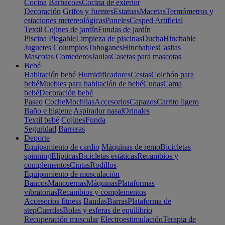
Cocina
Barbacoas
Cocina de exterior
Decoración
Grifos y fuentes
Estatuas
Macetas
Termómetros y
estaciones metereológicas
Paneles
Cesped Artificial
Textil
Cojines de jardín
Fundas de jardín
Piscina
Plegable
Limpieza de piscinas
Ducha
Hinchable
Juguetes
Columpios
Toboganes
Hinchables
Casitas
Mascotas
Comederos
Jaulas
Casetas para mascotas
Bebé
Habitación bebé
Humidificadores
Cestas
Colchón para
bebé
Muebles para habitación de bebé
Cunas
Cama
bebé
Decoración bebé
Paseo
Coche
Mochilas
Accesorios
Capazos
Carrito ligero
Baño e higiene
Aspirador nasal
Orinales
Textil bebé
Cojines
Funda
Seguridad
Barreras
Deporte
Equipamiento de cardio
Máquinas de remo
Bicicletas
spinning
Elípticas
Bicicletas estáticas
Recambios y
complementos
Cintas
Rodillos
Equipamiento de musculación
Bancos
Mancuernas
Máquinas
Plataformas
vibratorias
Recambios y complementos
Accesorios fitness
Bandas
Barras
Plataforma de
step
Cuerdas
Bolas y esferas de equilibrio
Recuperación muscular
Electroestimulación
Terapia de