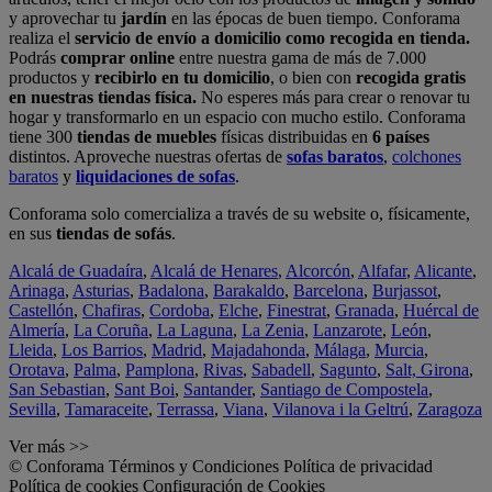
y aprovechar tu
jardín
en las épocas de buen tiempo. Conforama
realiza el
servicio de envío a domicilio como recogida en tienda.
Podrás
comprar online
entre nuestra gama de más de 7.000
productos y
recibirlo en tu domicilio
, o bien con
recogida gratis
en nuestras tiendas física.
No esperes más para crear o renovar tu
hogar y transformarlo en un espacio con mucho estilo. Conforama
tiene 300
tiendas de muebles
físicas distribuidas en
6 países
distintos. Aproveche nuestras ofertas de
sofas baratos
,
colchones
baratos
y
liquidaciones de sofas
.
Conforama solo comercializa a través de su website o, físicamente,
en sus
tiendas de sofás
.
Alcalá de Guadaíra
,
Alcalá de Henares
,
Alcorcón
,
Alfafar
,
Alicante
,
Arinaga
,
Asturias
,
Badalona
,
Barakaldo
,
Barcelona
,
Burjassot
,
Castellón
,
Chafiras
,
Cordoba
,
Elche
,
Finestrat
,
Granada
,
Huércal de
Almería
,
La Coruña
,
La Laguna
,
La Zenia
,
Lanzarote
,
León
,
Lleida
,
Los Barrios
,
Madrid
,
Majadahonda
,
Málaga
,
Murcia
,
Orotava
,
Palma
,
Pamplona
,
Rivas
,
Sabadell
,
Sagunto
,
Salt, Girona
,
San Sebastian
,
Sant Boi
,
Santander
,
Santiago de Compostela
,
Sevilla
,
Tamaraceite
,
Terrassa
,
Viana
,
Vilanova i la Geltrú
,
Zaragoza
Ver más >>
© Conforama
Términos y Condiciones
Política de privacidad
Política de cookies
Configuración de Cookies