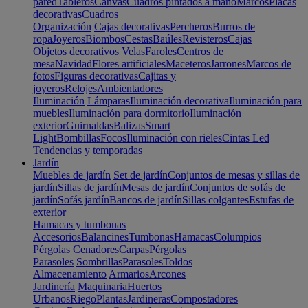
pared
Tableros
Canvas
Cuadros pintados a mano
Marcos
Placas
decorativas
Cuadros
Organización
Cajas decorativas
Percheros
Burros de
ropa
Joyeros
Biombos
Cestas
Baúles
Revisteros
Cajas
Objetos decorativos
Velas
Faroles
Centros de
mesa
Navidad
Flores artificiales
Maceteros
Jarrones
Marcos de
fotos
Figuras decorativas
Cajitas y
joyeros
Relojes
Ambientadores
Iluminación
Lámparas
Iluminación decorativa
Iluminación para
muebles
Iluminación para dormitorio
Iluminación
exterior
Guirnaldas
Balizas
Smart
Light
Bombillas
Focos
Iluminación con rieles
Cintas Led
Tendencias y temporadas
Jardín
Muebles de jardín
Set de jardín
Conjuntos de mesas y sillas de
jardín
Sillas de jardín
Mesas de jardín
Conjuntos de sofás de
jardín
Sofás jardín
Bancos de jardín
Sillas colgantes
Estufas de
exterior
Hamacas y tumbonas
Accesorios
Balancines
Tumbonas
Hamacas
Columpios
Pérgolas
Cenadores
Carpas
Pérgolas
Parasoles
Sombrillas
Parasoles
Toldos
Almacenamiento
Armarios
Arcones
Jardinería
Maquinaria
Huertos
Urbanos
Riego
Plantas
Jardineras
Compostadores