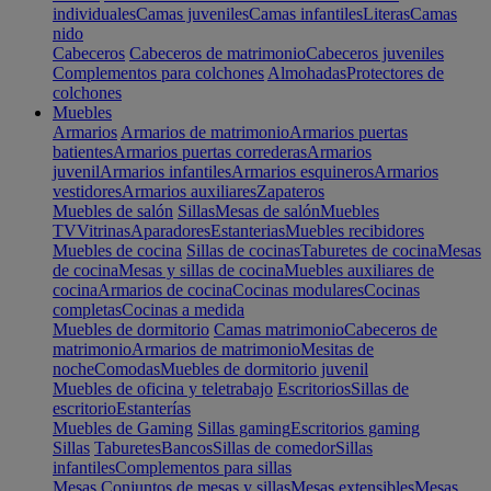
individuales
Camas juveniles
Camas infantiles
Literas
Camas
nido
Cabeceros
Cabeceros de matrimonio
Cabeceros juveniles
Complementos para colchones
Almohadas
Protectores de
colchones
Muebles
Armarios
Armarios de matrimonio
Armarios puertas
batientes
Armarios puertas correderas
Armarios
juvenil
Armarios infantiles
Armarios esquineros
Armarios
vestidores
Armarios auxiliares
Zapateros
Muebles de salón
Sillas
Mesas de salón
Muebles
TV
Vitrinas
Aparadores
Estanterias
Muebles recibidores
Muebles de cocina
Sillas de cocinas
Taburetes de cocina
Mesas
de cocina
Mesas y sillas de cocina
Muebles auxiliares de
cocina
Armarios de cocina
Cocinas modulares
Cocinas
completas
Cocinas a medida
Muebles de dormitorio
Camas matrimonio
Cabeceros de
matrimonio
Armarios de matrimonio
Mesitas de
noche
Comodas
Muebles de dormitorio juvenil
Muebles de oficina y teletrabajo
Escritorios
Sillas de
escritorio
Estanterías
Muebles de Gaming
Sillas gaming
Escritorios gaming
Sillas
Taburetes
Bancos
Sillas de comedor
Sillas
infantiles
Complementos para sillas
Mesas
Conjuntos de mesas y sillas
Mesas extensibles
Mesas