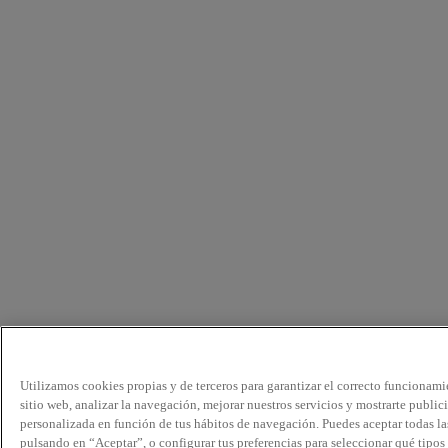
Utilizamos cookies propias y de terceros para garantizar el correcto funcionami
sitio web, analizar la navegación, mejorar nuestros servicios y mostrarte public
personalizada en función de tus hábitos de navegación. Puedes aceptar todas la
pulsando en “Aceptar”, o configurar tus preferencias para seleccionar qué tipos