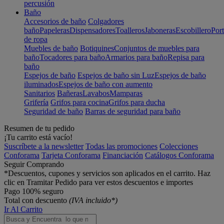
percusión
Baño
Accesorios de baño
Colgadores
baño
Papeleras
Dispensadores
Toalleros
Jaboneras
Escobillero
Port
de ropa
Muebles de baño
Botiquines
Conjuntos de muebles para
baño
Tocadores para baño
Armarios para baño
Repisa para
baño
Espejos de baño
Espejos de baño sin Luz
Espejos de baño
iluminados
Espejos de baño con aumento
Sanitarios
Bañeras
Lavabos
Mamparas
Grifería
Grifos para cocina
Grifos para ducha
Seguridad de baño
Barras de seguridad para baño
Resumen de tu pedido
¡Tu carrito está vacío!
Suscríbete a la newsletter
Todas las promociones
Colecciones
Conforama
Tarjeta Conforama
Financiación
Catálogos Conforama
Seguir Comprando
*Descuentos, cupones y servicios son aplicados en el carrito. Haz
clic en Tramitar Pedido para ver estos descuentos e importes
Pago 100% seguro
Total con descuento
(IVA incluido*)
Ir Al Carrito