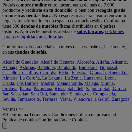
Podrás
comprar online
entre nuestra gama de más de 7.000
productos y
recibirlo en tu domicilio
, o bien con
recogida gratis
en nuestras tiendas física.
No esperes más para crear o renovar tu
hogar y transformarlo en un espacio con mucho estilo. Conforama
tiene 300
tiendas de muebles
físicas distribuidas en
6 países
distintos. Aproveche nuestras ofertas de
sofas baratos
,
colchones
baratos
y
liquidaciones de sofas
.
Conforama solo comercializa a través de su website o, físicamente,
en sus
tiendas de sofás
.
Alcalá de Guadaíra
,
Alcalá de Henares
,
Alcorcón
,
Alfafar
,
Alicante
,
Arinaga
,
Asturias
,
Badalona
,
Barakaldo
,
Barcelona
,
Burjassot
,
Castellón
,
Chafiras
,
Cordoba
,
Elche
,
Finestrat
,
Granada
,
Huércal de
Almería
,
La Coruña
,
La Laguna
,
La Zenia
,
Lanzarote
,
León
,
Lleida
,
Los Barrios
,
Madrid
,
Majadahonda
,
Málaga
,
Murcia
,
Orotava
,
Palma
,
Pamplona
,
Rivas
,
Sabadell
,
Sagunto
,
Salt, Girona
,
San Sebastian
,
Sant Boi
,
Santander
,
Santiago de Compostela
,
Sevilla
,
Tamaraceite
,
Terrassa
,
Viana
,
Vilanova i la Geltrú
,
Zaragoza
Ver más >>
© Conforama
Términos y Condiciones
Política de privacidad
Política de cookies
Configuración de Cookies