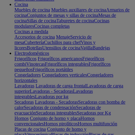
Cocina
Muebles de cocina
Muebles auxiliares de cocina
Armarios de
cocina
Conjuntos de mesas y sillas de cocina
Mesas de
cocina
Sillas de cocina
Taburetes de cocina
Cocinas
modulares
Cocinas completas
Cocinas a medida
Accesorios de cocina
Menaje
Servicio de
mesa
Cubertería
Cuchillos para chef
Vinos y
licores
Botellas
Utensilios de cocina
Vajilla
Bandejas
Electrodomésticos
Frigoríficos
Frigoríficos americanos
Frigoríficos
combi
Vinotecas
Frigoríficos integrables
Frigoríficos
pequeños
Frigoríficos portátiles
Congeladores
Congeladores verticales
Congeladores
horizontales
Lavadoras
Lavadoras de carga frontal
Lavadoras de carga
superior
Lavadoras - Secadoras
Lavadoras
integrables
Lavadoras por kg
Secadoras
Lavadoras - Secadoras
Secadoras con bomba de
calor
Secadoras de condensación
Secadoras de
evacuación
Secadoras integrables
Secadoras por Kg
Hornos
Conjunto de horno y placa
Hornos
convencionales
Hornos pirolíticos
Hornos multifunción
Placas de cocina
Conjunto de horno y
placa
Vitrocerámica
Placas de inducción
Placas de gas