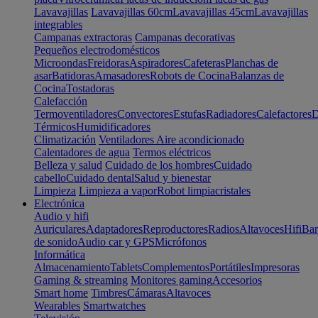
Lavavajillas
Lavavajillas 60cm
Lavavajillas 45cm
Lavavajillas
integrables
Campanas extractoras
Campanas decorativas
Pequeños electrodomésticos
Microondas
Freidoras
Aspiradores
Cafeteras
Planchas de
asar
Batidoras
Amasadores
Robots de Cocina
Balanzas de
Cocina
Tostadoras
Calefacción
Termoventiladores
Convectores
Estufas
Radiadores
Calefactores
D
Térmicos
Humidificadores
Climatización
Ventiladores
Aire acondicionado
Calentadores de agua
Termos eléctricos
Belleza y salud
Cuidado de los hombres
Cuidado
cabello
Cuidado dental
Salud y bienestar
Limpieza
Limpieza a vapor
Robot limpiacristales
Electrónica
Audio y hifi
Auriculares
Adaptadores
Reproductores
Radios
Altavoces
Hifi
Bar
de sonido
Audio car y GPS
Micrófonos
Informática
Almacenamiento
Tablets
Complementos
Portátiles
Impresoras
Gaming & streaming
Monitores gaming
Accesorios
Smart home
Timbres
Cámaras
Altavoces
Wearables
Smartwatches