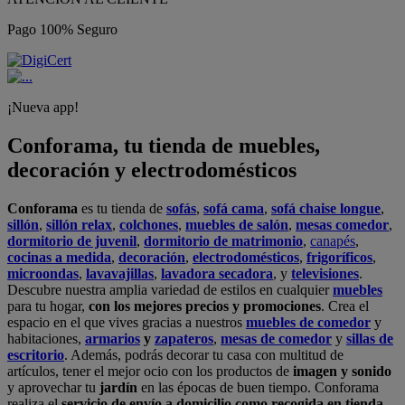
Pago 100% Seguro
¡Nueva app!
Conforama, tu tienda de muebles,
decoración y electrodomésticos
Conforama
es tu tienda de
sofás
,
sofá cama
,
sofá chaise longue
,
sillón
,
sillón relax
,
colchones
,
muebles de salón
,
mesas comedor
,
dormitorio de juvenil
,
dormitorio de matrimonio
,
canapés
,
cocinas a medida
,
decoración
,
electrodomésticos
,
frigoríficos
,
microondas
,
lavavajillas
,
lavadora secadora
, y
televisiones
.
Descubre nuestra amplia variedad de estilos en cualquier
muebles
para tu hogar,
con los mejores precios y promociones
. Crea el
espacio en el que vives gracias a nuestros
muebles de comedor
y
habitaciones,
armarios
y
zapateros
,
mesas de comedor
y
sillas de
escritorio
. Además, podrás decorar tu casa con multitud de
artículos, tener el mejor ocio con los productos de
imagen y sonido
y aprovechar tu
jardín
en las épocas de buen tiempo. Conforama
realiza el
servicio de envío a domicilio como recogida en tienda.