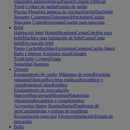
estaciones metereológicas
Paneles
Cesped Artificial
Textil
Cojines de jardín
Fundas de jardín
Piscina
Plegable
Limpieza de piscinas
Ducha
Hinchable
Juguetes
Columpios
Toboganes
Hinchables
Casitas
Mascotas
Comederos
Jaulas
Casetas para mascotas
Bebé
Habitación bebé
Humidificadores
Cestas
Colchón para
bebé
Muebles para habitación de bebé
Cunas
Cama
bebé
Decoración bebé
Paseo
Coche
Mochilas
Accesorios
Capazos
Carrito ligero
Baño e higiene
Aspirador nasal
Orinales
Textil bebé
Cojines
Funda
Seguridad
Barreras
Deporte
Equipamiento de cardio
Máquinas de remo
Bicicletas
spinning
Elípticas
Bicicletas estáticas
Recambios y
complementos
Cintas
Rodillos
Equipamiento de musculación
Bancos
Mancuernas
Máquinas
Plataformas
vibratorias
Recambios y complementos
Accesorios fitness
Bandas
Barras
Plataforma de
step
Cuerdas
Bolas y esferas de equilibrio
Recuperación muscular
Electroestimulación
Terapia de
percusión
Baño