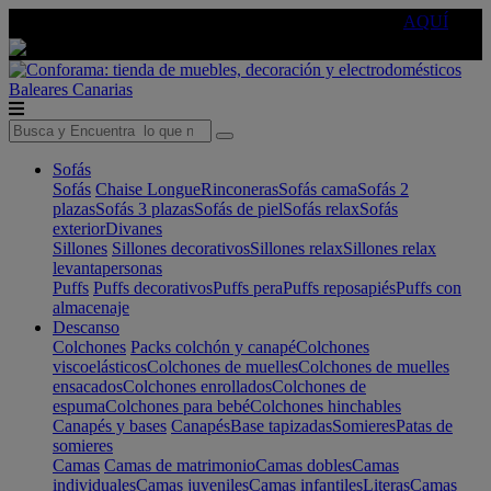
🔵Cambia tu electro con
-10% EXTRA
de descuento ☑️
AQUÍ
Baleares
Canarias
Sofás
Sofás
Chaise Longue
Rinconeras
Sofás cama
Sofás 2
plazas
Sofás 3 plazas
Sofás de piel
Sofás relax
Sofás
exterior
Divanes
Sillones
Sillones decorativos
Sillones relax
Sillones relax
levantapersonas
Puffs
Puffs decorativos
Puffs pera
Puffs reposapiés
Puffs con
almacenaje
Descanso
Colchones
Packs colchón y canapé
Colchones
viscoelásticos
Colchones de muelles
Colchones de muelles
ensacados
Colchones enrollados
Colchones de
espuma
Colchones para bebé
Colchones hinchables
Canapés y bases
Canapés
Base tapizadas
Somieres
Patas de
somieres
Camas
Camas de matrimonio
Camas dobles
Camas
individuales
Camas juveniles
Camas infantiles
Literas
Camas