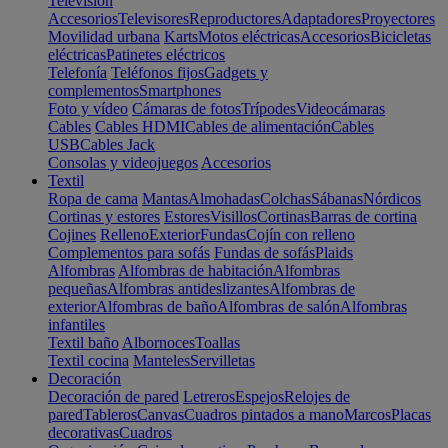
Televisión
Accesorios
Televisores
Reproductores
Adaptadores
Proyectores
Movilidad urbana
Karts
Motos eléctricas
Accesorios
Bicicletas
eléctricas
Patinetes eléctricos
Telefonía
Teléfonos fijos
Gadgets y
complementos
Smartphones
Foto y vídeo
Cámaras de fotos
Trípodes
Videocámaras
Cables
Cables HDMI
Cables de alimentación
Cables
USB
Cables Jack
Consolas y videojuegos
Accesorios
Textil
Ropa de cama
Mantas
Almohadas
Colchas
Sábanas
Nórdicos
Cortinas y estores
Estores
Visillos
Cortinas
Barras de cortina
Cojines
Relleno
Exterior
Fundas
Cojín con relleno
Complementos para sofás
Fundas de sofás
Plaids
Alfombras
Alfombras de habitación
Alfombras
pequeñas
Alfombras antideslizantes
Alfombras de
exterior
Alfombras de baño
Alfombras de salón
Alfombras
infantiles
Textil baño
Albornoces
Toallas
Textil cocina
Manteles
Servilletas
Decoración
Decoración de pared
Letreros
Espejos
Relojes de
pared
Tableros
Canvas
Cuadros pintados a mano
Marcos
Placas
decorativas
Cuadros