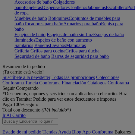
Accesorios de baño
Colgadores
baño
Papeleras
Dispensadores
Toalleros
Jaboneras
Escobillero
Port
de ropa
Muebles de baño
Botiquines
Conjuntos de muebles para
baño
Tocadores para baño
Armarios para baño
Repisa para
baño
Espejos de baño
Espejos de baño sin Luz
Espejos de baño
iluminados
Espejos de baño con aumento
Sanitarios
Bañeras
Lavabos
Mamparas
Grifería
Grifos para cocina
Grifos para ducha
Seguridad de baño
Barras de seguridad para baño
Resumen de tu pedido
¡Tu carrito está vacío!
Suscríbete a la newsletter
Todas las promociones
Colecciones
Conforama
Tarjeta Conforama
Financiación
Catálogos Conforama
Seguir Comprando
*Descuentos, cupones y servicios son aplicados en el carrito. Haz
clic en Tramitar Pedido para ver estos descuentos e importes
Pago 100% seguro
Total con descuento
(IVA incluido*)
Ir Al Carrito
Estado de mi pedido
Tiendas
Ayuda
Blog
App Conforama
Baleares