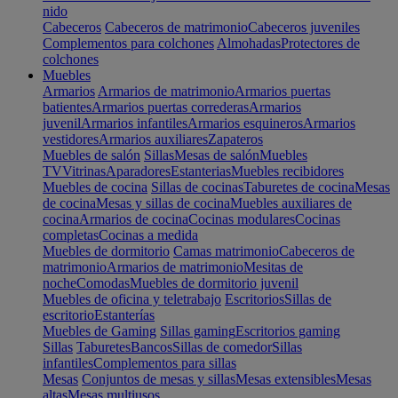
nido
Cabeceros
Cabeceros de matrimonio
Cabeceros juveniles
Complementos para colchones
Almohadas
Protectores de
colchones
Muebles
Armarios
Armarios de matrimonio
Armarios puertas
batientes
Armarios puertas correderas
Armarios
juvenil
Armarios infantiles
Armarios esquineros
Armarios
vestidores
Armarios auxiliares
Zapateros
Muebles de salón
Sillas
Mesas de salón
Muebles
TV
Vitrinas
Aparadores
Estanterias
Muebles recibidores
Muebles de cocina
Sillas de cocinas
Taburetes de cocina
Mesas
de cocina
Mesas y sillas de cocina
Muebles auxiliares de
cocina
Armarios de cocina
Cocinas modulares
Cocinas
completas
Cocinas a medida
Muebles de dormitorio
Camas matrimonio
Cabeceros de
matrimonio
Armarios de matrimonio
Mesitas de
noche
Comodas
Muebles de dormitorio juvenil
Muebles de oficina y teletrabajo
Escritorios
Sillas de
escritorio
Estanterías
Muebles de Gaming
Sillas gaming
Escritorios gaming
Sillas
Taburetes
Bancos
Sillas de comedor
Sillas
infantiles
Complementos para sillas
Mesas
Conjuntos de mesas y sillas
Mesas extensibles
Mesas
altas
Mesas multiusos