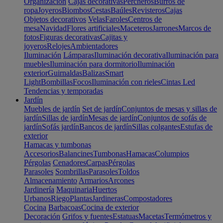
Organización
Cajas decorativas
Percheros
Burros de
ropa
Joyeros
Biombos
Cestas
Baúles
Revisteros
Cajas
Objetos decorativos
Velas
Faroles
Centros de
mesa
Navidad
Flores artificiales
Maceteros
Jarrones
Marcos de
fotos
Figuras decorativas
Cajitas y
joyeros
Relojes
Ambientadores
Iluminación
Lámparas
Iluminación decorativa
Iluminación para
muebles
Iluminación para dormitorio
Iluminación
exterior
Guirnaldas
Balizas
Smart
Light
Bombillas
Focos
Iluminación con rieles
Cintas Led
Tendencias y temporadas
Jardín
Muebles de jardín
Set de jardín
Conjuntos de mesas y sillas de
jardín
Sillas de jardín
Mesas de jardín
Conjuntos de sofás de
jardín
Sofás jardín
Bancos de jardín
Sillas colgantes
Estufas de
exterior
Hamacas y tumbonas
Accesorios
Balancines
Tumbonas
Hamacas
Columpios
Pérgolas
Cenadores
Carpas
Pérgolas
Parasoles
Sombrillas
Parasoles
Toldos
Almacenamiento
Armarios
Arcones
Jardinería
Maquinaria
Huertos
Urbanos
Riego
Plantas
Jardineras
Compostadores
Cocina
Barbacoas
Cocina de exterior
Decoración
Grifos y fuentes
Estatuas
Macetas
Termómetros y