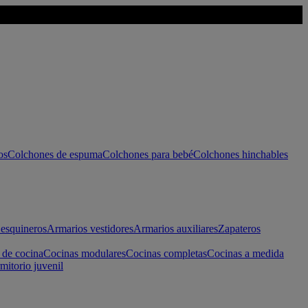
os
Colchones de espuma
Colchones para bebé
Colchones hinchables
esquineros
Armarios vestidores
Armarios auxiliares
Zapateros
 de cocina
Cocinas modulares
Cocinas completas
Cocinas a medida
mitorio juvenil