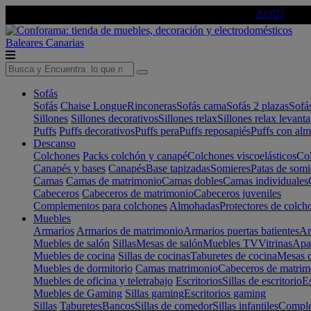
🔵Cambia tu electro con
-10% EXTRA
de descuento ☑️
AQUÍ
Baleares
Canarias
Sofás
Sofás
Chaise Longue
Rinconeras
Sofás cama
Sofás 2 plazas
Sofá
Sillones
Sillones decorativos
Sillones relax
Sillones relax levant
Puffs
Puffs decorativos
Puffs pera
Puffs reposapiés
Puffs con al
Descanso
Colchones
Packs colchón y canapé
Colchones viscoelásticos
Col
Canapés y bases
Canapés
Base tapizadas
Somieres
Patas de somi
Camas
Camas de matrimonio
Camas dobles
Camas individuales
Cabeceros
Cabeceros de matrimonio
Cabeceros juveniles
Complementos para colchones
Almohadas
Protectores de colch
Muebles
Armarios
Armarios de matrimonio
Armarios puertas batientes
Ar
Muebles de salón
Sillas
Mesas de salón
Muebles TV
Vitrinas
Apa
Muebles de cocina
Sillas de cocinas
Taburetes de cocina
Mesas d
Muebles de dormitorio
Camas matrimonio
Cabeceros de matrim
Muebles de oficina y teletrabajo
Escritorios
Sillas de escritorio
Es
Muebles de Gaming
Sillas gaming
Escritorios gaming
Sillas
Taburetes
Bancos
Sillas de comedor
Sillas infantiles
Complem