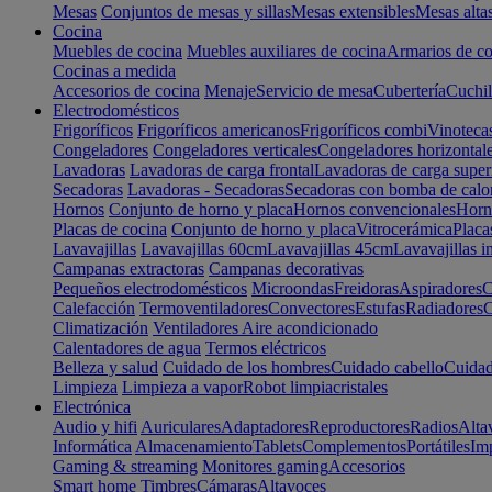
Mesas
Conjuntos de mesas y sillas
Mesas extensibles
Mesas alta
Cocina
Muebles de cocina
Muebles auxiliares de cocina
Armarios de co
Cocinas a medida
Accesorios de cocina
Menaje
Servicio de mesa
Cubertería
Cuchil
Electrodomésticos
Frigoríficos
Frigoríficos americanos
Frigoríficos combi
Vinoteca
Congeladores
Congeladores verticales
Congeladores horizontal
Lavadoras
Lavadoras de carga frontal
Lavadoras de carga super
Secadoras
Lavadoras - Secadoras
Secadoras con bomba de calo
Hornos
Conjunto de horno y placa
Hornos convencionales
Horno
Placas de cocina
Conjunto de horno y placa
Vitrocerámica
Placa
Lavavajillas
Lavavajillas 60cm
Lavavajillas 45cm
Lavavajillas i
Campanas extractoras
Campanas decorativas
Pequeños electrodomésticos
Microondas
Freidoras
Aspiradores
C
Calefacción
Termoventiladores
Convectores
Estufas
Radiadores
C
Climatización
Ventiladores
Aire acondicionado
Calentadores de agua
Termos eléctricos
Belleza y salud
Cuidado de los hombres
Cuidado cabello
Cuidad
Limpieza
Limpieza a vapor
Robot limpiacristales
Electrónica
Audio y hifi
Auriculares
Adaptadores
Reproductores
Radios
Alta
Informática
Almacenamiento
Tablets
Complementos
Portátiles
Im
Gaming & streaming
Monitores gaming
Accesorios
Smart home
Timbres
Cámaras
Altavoces