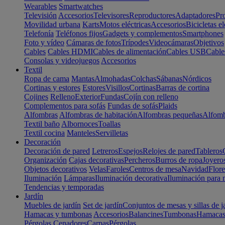
Wearables
Smartwatches
Televisión
Accesorios
Televisores
Reproductores
Adaptadores
Pr
Movilidad urbana
Karts
Motos eléctricas
Accesorios
Bicicletas el
Telefonía
Teléfonos fijos
Gadgets y complementos
Smartphones
Foto y vídeo
Cámaras de fotos
Trípodes
Videocámaras
Objetivos
Cables
Cables HDMI
Cables de alimentación
Cables USB
Cable
Consolas y videojuegos
Accesorios
Textil
Ropa de cama
Mantas
Almohadas
Colchas
Sábanas
Nórdicos
Cortinas y estores
Estores
Visillos
Cortinas
Barras de cortina
Cojines
Relleno
Exterior
Fundas
Cojín con relleno
Complementos para sofás
Fundas de sofás
Plaids
Alfombras
Alfombras de habitación
Alfombras pequeñas
Alfomb
Textil baño
Albornoces
Toallas
Textil cocina
Manteles
Servilletas
Decoración
Decoración de pared
Letreros
Espejos
Relojes de pared
Tableros
Organización
Cajas decorativas
Percheros
Burros de ropa
Joyero
Objetos decorativos
Velas
Faroles
Centros de mesa
Navidad
Flore
Iluminación
Lámparas
Iluminación decorativa
Iluminación para 
Tendencias y temporadas
Jardín
Muebles de jardín
Set de jardín
Conjuntos de mesas y sillas de j
Hamacas y tumbonas
Accesorios
Balancines
Tumbonas
Hamaca
Pérgolas
Cenadores
Carpas
Pérgolas