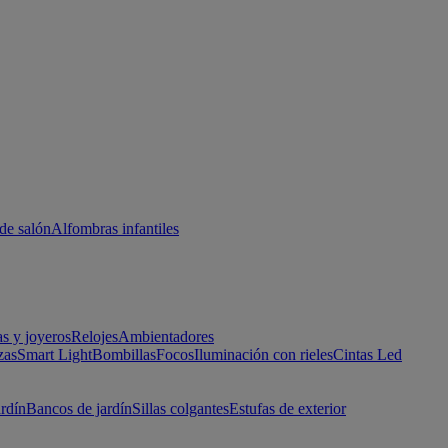
de salón
Alfombras infantiles
as y joyeros
Relojes
Ambientadores
zas
Smart Light
Bombillas
Focos
Iluminación con rieles
Cintas Led
ardín
Bancos de jardín
Sillas colgantes
Estufas de exterior