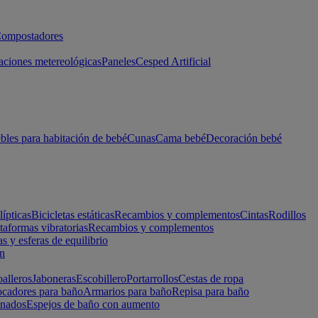
ompostadores
aciones metereológicas
Paneles
Cesped Artificial
les para habitación de bebé
Cunas
Cama bebé
Decoración bebé
lípticas
Bicicletas estáticas
Recambios y complementos
Cintas
Rodillos
taformas vibratorias
Recambios y complementos
s y esferas de equilibrio
ón
alleros
Jaboneras
Escobillero
Portarrollos
Cestas de ropa
cadores para baño
Armarios para baño
Repisa para baño
inados
Espejos de baño con aumento