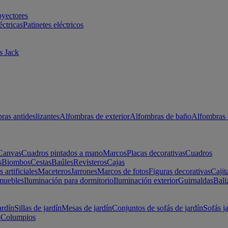
oyectores
éctricas
Patinetes eléctricos
s Jack
ras antideslizantes
Alfombras de exterior
Alfombras de baño
Alfombras 
Canvas
Cuadros pintados a mano
Marcos
Placas decorativas
Cuadros
s
Biombos
Cestas
Baúles
Revisteros
Cajas
s artificiales
Maceteros
Jarrones
Marcos de fotos
Figuras decorativas
Cajit
muebles
Iluminación para dormitorio
Iluminación exterior
Guirnaldas
Bali
ardín
Sillas de jardín
Mesas de jardín
Conjuntos de sofás de jardín
Sofás j
s
Columpios