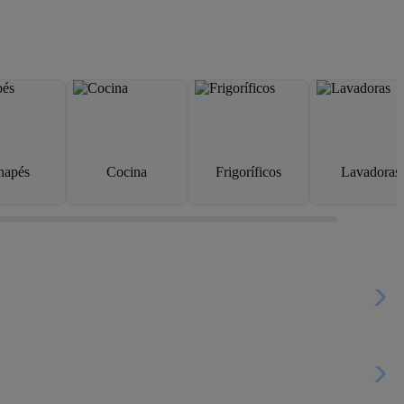
napés
Cocina
Frigoríficos
Lavadoras