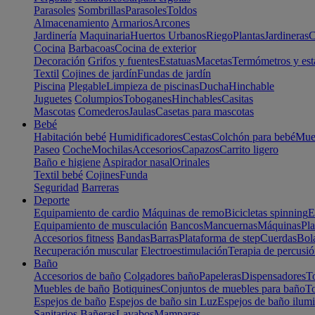
Parasoles
Sombrillas
Parasoles
Toldos
Almacenamiento
Armarios
Arcones
Jardinería
Maquinaria
Huertos Urbanos
Riego
Plantas
Jardineras
C
Cocina
Barbacoas
Cocina de exterior
Decoración
Grifos y fuentes
Estatuas
Macetas
Termómetros y est
Textil
Cojines de jardín
Fundas de jardín
Piscina
Plegable
Limpieza de piscinas
Ducha
Hinchable
Juguetes
Columpios
Toboganes
Hinchables
Casitas
Mascotas
Comederos
Jaulas
Casetas para mascotas
Bebé
Habitación bebé
Humidificadores
Cestas
Colchón para bebé
Mueb
Paseo
Coche
Mochilas
Accesorios
Capazos
Carrito ligero
Baño e higiene
Aspirador nasal
Orinales
Textil bebé
Cojines
Funda
Seguridad
Barreras
Deporte
Equipamiento de cardio
Máquinas de remo
Bicicletas spinning
E
Equipamiento de musculación
Bancos
Mancuernas
Máquinas
Pla
Accesorios fitness
Bandas
Barras
Plataforma de step
Cuerdas
Bola
Recuperación muscular
Electroestimulación
Terapia de percusi
Baño
Accesorios de baño
Colgadores baño
Papeleras
Dispensadores
To
Muebles de baño
Botiquines
Conjuntos de muebles para baño
To
Espejos de baño
Espejos de baño sin Luz
Espejos de baño ilum
Sanitarios
Bañeras
Lavabos
Mamparas