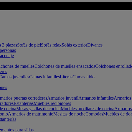
s 3 plazas
Sofás de piel
Sofás relax
Sofás exterior
Divanes
apersonas
macenaje
chones de muelles
Colchones de muelles ensacados
Colchones enrollad
eres
Camas juveniles
Camas infantiles
Literas
Camas nido
ones
marios puertas correderas
Armarios juvenil
Armarios infantiles
Armarios 
radores
Estanterias
Muebles recibidores
e cocina
Mesas y sillas de cocina
Muebles auxiliares de cocina
Armarios
onio
Armarios de matrimonio
Mesitas de noche
Comodas
Muebles de dor
tanterías
entos para sillas