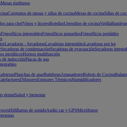
s
Mesas multiusos
cina
Conjuntos de mesas y sillas de cocina
Mesas de cocina
Sillas de coc
los para chef
Vinos y licores
Botellas
Utensilios de cocina
Vajilla
Bandeja
s
Frigoríficos integrables
Frigoríficos pequeños
Frigoríficos portátiles
es
ior
Lavadoras - Secadoras
Lavadoras integrables
Lavadoras por kg
r
Secadoras de condensación
Secadoras de evacuación
Secadoras integra
s pirolíticos
Hornos multifunción
s de inducción
Placas de gas
ntegrables
afeteras
Planchas de asar
Batidoras
Amasadores
Robots de Cocina
Balanz
alefactores
Difusores
Emisores Térmicos
Humidificadores
o dental
Salud y bienestar
voces
Hifi
Barras de sonido
Audio car y GPS
Micrófonos
presoras