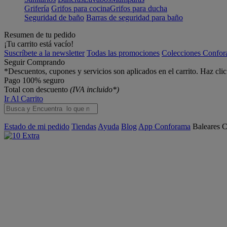
Grifería
Grifos para cocina
Grifos para ducha
Seguridad de baño
Barras de seguridad para baño
Resumen de tu pedido
¡Tu carrito está vacío!
Suscríbete a la newsletter
Todas las promociones
Colecciones Confo
Seguir Comprando
*Descuentos, cupones y servicios son aplicados en el carrito. Haz cli
Pago 100% seguro
Total con descuento
(IVA incluido*)
Ir Al Carrito
Estado de mi pedido
Tiendas
Ayuda
Blog
App Conforama
Baleares
C