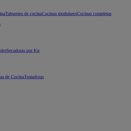
ina
Taburetes de cocina
Cocinas modulares
Cocinas completas
s
bles
Secadoras por Kg
as de Cocina
Tostadoras