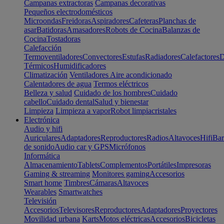
Campanas extractoras
Campanas decorativas
Pequeños electrodomésticos
Microondas
Freidoras
Aspiradores
Cafeteras
Planchas de
asar
Batidoras
Amasadores
Robots de Cocina
Balanzas de
Cocina
Tostadoras
Calefacción
Termoventiladores
Convectores
Estufas
Radiadores
Calefactores
D
Térmicos
Humidificadores
Climatización
Ventiladores
Aire acondicionado
Calentadores de agua
Termos eléctricos
Belleza y salud
Cuidado de los hombres
Cuidado
cabello
Cuidado dental
Salud y bienestar
Limpieza
Limpieza a vapor
Robot limpiacristales
Electrónica
Audio y hifi
Auriculares
Adaptadores
Reproductores
Radios
Altavoces
Hifi
Bar
de sonido
Audio car y GPS
Micrófonos
Informática
Almacenamiento
Tablets
Complementos
Portátiles
Impresoras
Gaming & streaming
Monitores gaming
Accesorios
Smart home
Timbres
Cámaras
Altavoces
Wearables
Smartwatches
Televisión
Accesorios
Televisores
Reproductores
Adaptadores
Proyectores
Movilidad urbana
Karts
Motos eléctricas
Accesorios
Bicicletas