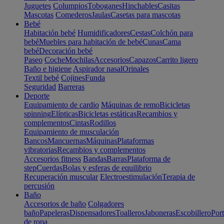
Juguetes
Columpios
Toboganes
Hinchables
Casitas
Mascotas
Comederos
Jaulas
Casetas para mascotas
Bebé
Habitación bebé
Humidificadores
Cestas
Colchón para
bebé
Muebles para habitación de bebé
Cunas
Cama
bebé
Decoración bebé
Paseo
Coche
Mochilas
Accesorios
Capazos
Carrito ligero
Baño e higiene
Aspirador nasal
Orinales
Textil bebé
Cojines
Funda
Seguridad
Barreras
Deporte
Equipamiento de cardio
Máquinas de remo
Bicicletas
spinning
Elípticas
Bicicletas estáticas
Recambios y
complementos
Cintas
Rodillos
Equipamiento de musculación
Bancos
Mancuernas
Máquinas
Plataformas
vibratorias
Recambios y complementos
Accesorios fitness
Bandas
Barras
Plataforma de
step
Cuerdas
Bolas y esferas de equilibrio
Recuperación muscular
Electroestimulación
Terapia de
percusión
Baño
Accesorios de baño
Colgadores
baño
Papeleras
Dispensadores
Toalleros
Jaboneras
Escobillero
Port
de ropa