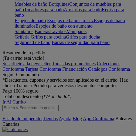
Muebles de baño
Botiquines
Conjuntos de muebles para
baño
Tocadores para baño
Armarios para baño
Repisa para
baño
Espejos de baño
Espejos de baño sin Luz
Espejos de baño
iluminados
Espejos de baño con aumento
Sanitarios
Bañeras
Lavabos
Mamparas
Grifería
Grifos para cocina
Grifos para ducha
Seguridad de baño
Barras de seguridad para baño
Resumen de tu pedido
¡Tu carrito está vacío!
Suscríbete a la newsletter
Todas las promociones
Colecciones
Conforama
Tarjeta Conforama
Financiación
Catálogos Conforama
Seguir Comprando
*Descuentos, cupones y servicios son aplicados en el carrito. Haz
clic en Tramitar Pedido para ver estos descuentos e importes
Pago 100% seguro
Total con descuento
(IVA incluido*)
Ir Al Carrito
Estado de mi pedido
Tiendas
Ayuda
Blog
App Conforama
Baleares
Canarias