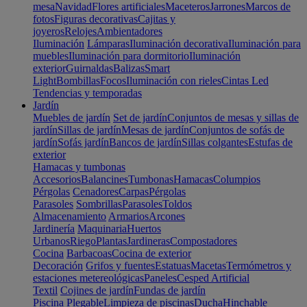
mesa
Navidad
Flores artificiales
Maceteros
Jarrones
Marcos de
fotos
Figuras decorativas
Cajitas y
joyeros
Relojes
Ambientadores
Iluminación
Lámparas
Iluminación decorativa
Iluminación para
muebles
Iluminación para dormitorio
Iluminación
exterior
Guirnaldas
Balizas
Smart
Light
Bombillas
Focos
Iluminación con rieles
Cintas Led
Tendencias y temporadas
Jardín
Muebles de jardín
Set de jardín
Conjuntos de mesas y sillas de
jardín
Sillas de jardín
Mesas de jardín
Conjuntos de sofás de
jardín
Sofás jardín
Bancos de jardín
Sillas colgantes
Estufas de
exterior
Hamacas y tumbonas
Accesorios
Balancines
Tumbonas
Hamacas
Columpios
Pérgolas
Cenadores
Carpas
Pérgolas
Parasoles
Sombrillas
Parasoles
Toldos
Almacenamiento
Armarios
Arcones
Jardinería
Maquinaria
Huertos
Urbanos
Riego
Plantas
Jardineras
Compostadores
Cocina
Barbacoas
Cocina de exterior
Decoración
Grifos y fuentes
Estatuas
Macetas
Termómetros y
estaciones metereológicas
Paneles
Cesped Artificial
Textil
Cojines de jardín
Fundas de jardín
Piscina
Plegable
Limpieza de piscinas
Ducha
Hinchable