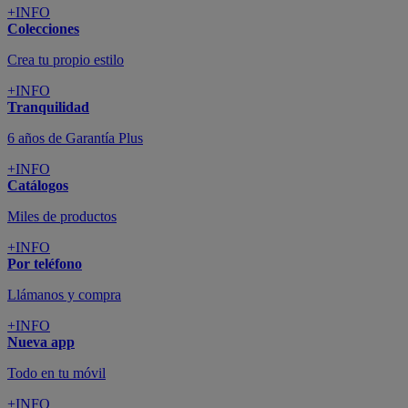
+INFO
Colecciones
Crea tu propio estilo
+INFO
Tranquilidad
6 años de Garantía Plus
+INFO
Catálogos
Miles de productos
+INFO
Por teléfono
Llámanos y compra
+INFO
Nueva app
Todo en tu móvil
+INFO