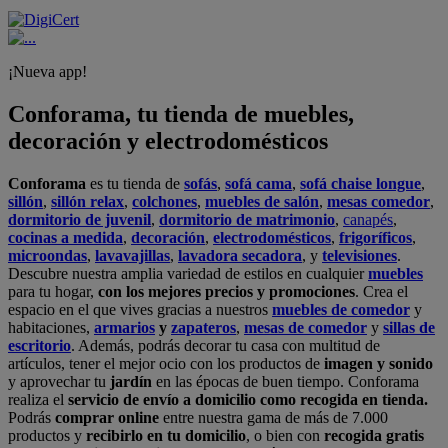
¡Nueva app!
Conforama, tu tienda de muebles,
decoración y electrodomésticos
Conforama
es tu tienda de
sofás
,
sofá cama
,
sofá chaise longue
,
sillón
,
sillón relax
,
colchones
,
muebles de salón
,
mesas comedor
,
dormitorio de juvenil
,
dormitorio de matrimonio
,
canapés
,
cocinas a medida
,
decoración
,
electrodomésticos
,
frigoríficos
,
microondas
,
lavavajillas
,
lavadora secadora
, y
televisiones
.
Descubre nuestra amplia variedad de estilos en cualquier
muebles
para tu hogar,
con los mejores precios y promociones
. Crea el
espacio en el que vives gracias a nuestros
muebles de comedor
y
habitaciones,
armarios
y
zapateros
,
mesas de comedor
y
sillas de
escritorio
. Además, podrás decorar tu casa con multitud de
artículos, tener el mejor ocio con los productos de
imagen y sonido
y aprovechar tu
jardín
en las épocas de buen tiempo. Conforama
realiza el
servicio de envío a domicilio como recogida en tienda.
Podrás
comprar online
entre nuestra gama de más de 7.000
productos y
recibirlo en tu domicilio
, o bien con
recogida gratis