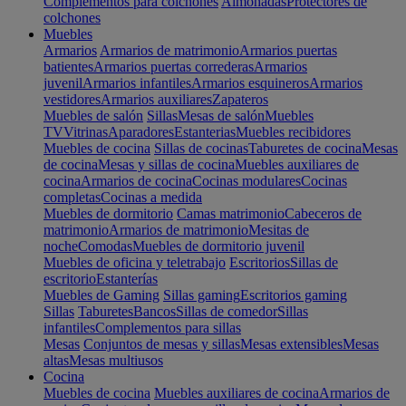
Complementos para colchones
Almohadas
Protectores de
colchones
Muebles
Armarios
Armarios de matrimonio
Armarios puertas
batientes
Armarios puertas correderas
Armarios
juvenil
Armarios infantiles
Armarios esquineros
Armarios
vestidores
Armarios auxiliares
Zapateros
Muebles de salón
Sillas
Mesas de salón
Muebles
TV
Vitrinas
Aparadores
Estanterias
Muebles recibidores
Muebles de cocina
Sillas de cocinas
Taburetes de cocina
Mesas
de cocina
Mesas y sillas de cocina
Muebles auxiliares de
cocina
Armarios de cocina
Cocinas modulares
Cocinas
completas
Cocinas a medida
Muebles de dormitorio
Camas matrimonio
Cabeceros de
matrimonio
Armarios de matrimonio
Mesitas de
noche
Comodas
Muebles de dormitorio juvenil
Muebles de oficina y teletrabajo
Escritorios
Sillas de
escritorio
Estanterías
Muebles de Gaming
Sillas gaming
Escritorios gaming
Sillas
Taburetes
Bancos
Sillas de comedor
Sillas
infantiles
Complementos para sillas
Mesas
Conjuntos de mesas y sillas
Mesas extensibles
Mesas
altas
Mesas multiusos
Cocina
Muebles de cocina
Muebles auxiliares de cocina
Armarios de