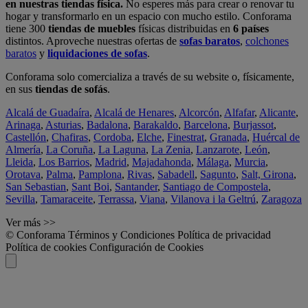
en nuestras tiendas física.
No esperes más para crear o renovar tu
hogar y transformarlo en un espacio con mucho estilo. Conforama
tiene 300
tiendas de muebles
físicas distribuidas en
6 países
distintos. Aproveche nuestras ofertas de
sofas baratos
,
colchones
baratos
y
liquidaciones de sofas
.
Conforama solo comercializa a través de su website o, físicamente,
en sus
tiendas de sofás
.
Alcalá de Guadaíra
,
Alcalá de Henares
,
Alcorcón
,
Alfafar
,
Alicante
,
Arinaga
,
Asturias
,
Badalona
,
Barakaldo
,
Barcelona
,
Burjassot
,
Castellón
,
Chafiras
,
Cordoba
,
Elche
,
Finestrat
,
Granada
,
Huércal de
Almería
,
La Coruña
,
La Laguna
,
La Zenia
,
Lanzarote
,
León
,
Lleida
,
Los Barrios
,
Madrid
,
Majadahonda
,
Málaga
,
Murcia
,
Orotava
,
Palma
,
Pamplona
,
Rivas
,
Sabadell
,
Sagunto
,
Salt, Girona
,
San Sebastian
,
Sant Boi
,
Santander
,
Santiago de Compostela
,
Sevilla
,
Tamaraceite
,
Terrassa
,
Viana
,
Vilanova i la Geltrú
,
Zaragoza
Ver más >>
© Conforama
Términos y Condiciones
Política de privacidad
Política de cookies
Configuración de Cookies