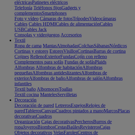
eléctricas
Patinetes eléctricos
Telefonía
Teléfonos fijos
Gadgets y
complementos
Smartphones
Foto y vídeo
Cámaras de fotos
Trípodes
Videocámaras
Cables
Cables HDMI
Cables de alimentación
Cables
USB
Cables Jack
Consolas y videojuegos
Accesorios
Textil
Ropa de cama
Mantas
Almohadas
Colchas
Sábanas
Nórdicos
Cortinas y estores
Estores
Visillos
Cortinas
Barras de cortina
Cojines
Relleno
Exterior
Fundas
Cojín con relleno
Complementos para sofás
Fundas de sofás
Plaids
Alfombras
Alfombras de habitación
Alfombras
pequeñas
Alfombras antideslizantes
Alfombras de
exterior
Alfombras de baño
Alfombras de salón
Alfombras
infantiles
Textil baño
Albornoces
Toallas
Textil cocina
Manteles
Servilletas
Decoración
Decoración de pared
Letreros
Espejos
Relojes de
pared
Tableros
Canvas
Cuadros pintados a mano
Marcos
Placas
decorativas
Cuadros
Organización
Cajas decorativas
Percheros
Burros de
ropa
Joyeros
Biombos
Cestas
Baúles
Revisteros
Cajas
Objetos decorativos
Velas
Faroles
Centros de