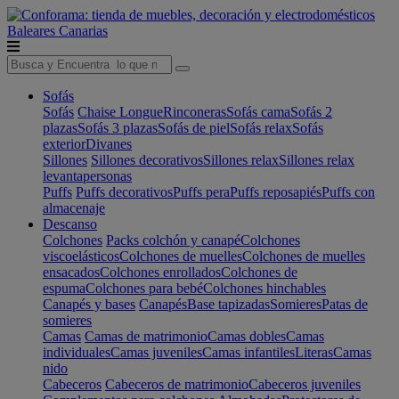
Baleares
Canarias
Sofás
Sofás
Chaise Longue
Rinconeras
Sofás cama
Sofás 2
plazas
Sofás 3 plazas
Sofás de piel
Sofás relax
Sofás
exterior
Divanes
Sillones
Sillones decorativos
Sillones relax
Sillones relax
levantapersonas
Puffs
Puffs decorativos
Puffs pera
Puffs reposapiés
Puffs con
almacenaje
Descanso
Colchones
Packs colchón y canapé
Colchones
viscoelásticos
Colchones de muelles
Colchones de muelles
ensacados
Colchones enrollados
Colchones de
espuma
Colchones para bebé
Colchones hinchables
Canapés y bases
Canapés
Base tapizadas
Somieres
Patas de
somieres
Camas
Camas de matrimonio
Camas dobles
Camas
individuales
Camas juveniles
Camas infantiles
Literas
Camas
nido
Cabeceros
Cabeceros de matrimonio
Cabeceros juveniles