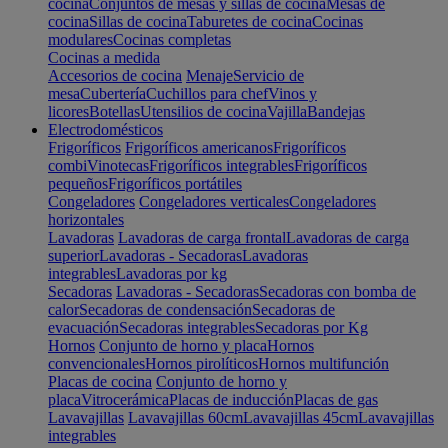
cocina
Conjuntos de mesas y sillas de cocina
Mesas de
cocina
Sillas de cocina
Taburetes de cocina
Cocinas
modulares
Cocinas completas
Cocinas a medida
Accesorios de cocina
Menaje
Servicio de
mesa
Cubertería
Cuchillos para chef
Vinos y
licores
Botellas
Utensilios de cocina
Vajilla
Bandejas
Electrodomésticos
Frigoríficos
Frigoríficos americanos
Frigoríficos
combi
Vinotecas
Frigoríficos integrables
Frigoríficos
pequeños
Frigoríficos portátiles
Congeladores
Congeladores verticales
Congeladores
horizontales
Lavadoras
Lavadoras de carga frontal
Lavadoras de carga
superior
Lavadoras - Secadoras
Lavadoras
integrables
Lavadoras por kg
Secadoras
Lavadoras - Secadoras
Secadoras con bomba de
calor
Secadoras de condensación
Secadoras de
evacuación
Secadoras integrables
Secadoras por Kg
Hornos
Conjunto de horno y placa
Hornos
convencionales
Hornos pirolíticos
Hornos multifunción
Placas de cocina
Conjunto de horno y
placa
Vitrocerámica
Placas de inducción
Placas de gas
Lavavajillas
Lavavajillas 60cm
Lavavajillas 45cm
Lavavajillas
integrables