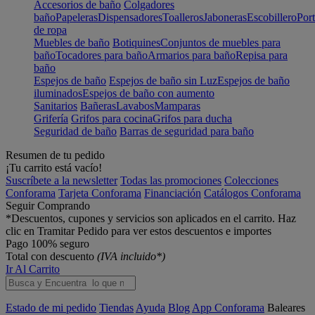
Accesorios de baño
Colgadores
baño
Papeleras
Dispensadores
Toalleros
Jaboneras
Escobillero
Port
de ropa
Muebles de baño
Botiquines
Conjuntos de muebles para
baño
Tocadores para baño
Armarios para baño
Repisa para
baño
Espejos de baño
Espejos de baño sin Luz
Espejos de baño
iluminados
Espejos de baño con aumento
Sanitarios
Bañeras
Lavabos
Mamparas
Grifería
Grifos para cocina
Grifos para ducha
Seguridad de baño
Barras de seguridad para baño
Resumen de tu pedido
¡Tu carrito está vacío!
Suscríbete a la newsletter
Todas las promociones
Colecciones
Conforama
Tarjeta Conforama
Financiación
Catálogos Conforama
Seguir Comprando
*Descuentos, cupones y servicios son aplicados en el carrito. Haz
clic en Tramitar Pedido para ver estos descuentos e importes
Pago 100% seguro
Total con descuento
(IVA incluido*)
Ir Al Carrito
Estado de mi pedido
Tiendas
Ayuda
Blog
App Conforama
Baleares