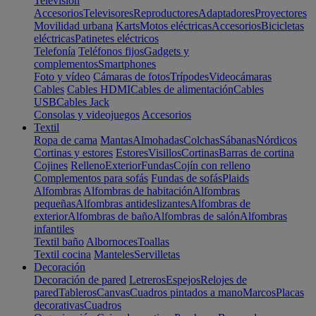
Televisión
Accesorios
Televisores
Reproductores
Adaptadores
Proyectores
Movilidad urbana
Karts
Motos eléctricas
Accesorios
Bicicletas
eléctricas
Patinetes eléctricos
Telefonía
Teléfonos fijos
Gadgets y
complementos
Smartphones
Foto y vídeo
Cámaras de fotos
Trípodes
Videocámaras
Cables
Cables HDMI
Cables de alimentación
Cables
USB
Cables Jack
Consolas y videojuegos
Accesorios
Textil
Ropa de cama
Mantas
Almohadas
Colchas
Sábanas
Nórdicos
Cortinas y estores
Estores
Visillos
Cortinas
Barras de cortina
Cojines
Relleno
Exterior
Fundas
Cojín con relleno
Complementos para sofás
Fundas de sofás
Plaids
Alfombras
Alfombras de habitación
Alfombras
pequeñas
Alfombras antideslizantes
Alfombras de
exterior
Alfombras de baño
Alfombras de salón
Alfombras
infantiles
Textil baño
Albornoces
Toallas
Textil cocina
Manteles
Servilletas
Decoración
Decoración de pared
Letreros
Espejos
Relojes de
pared
Tableros
Canvas
Cuadros pintados a mano
Marcos
Placas
decorativas
Cuadros