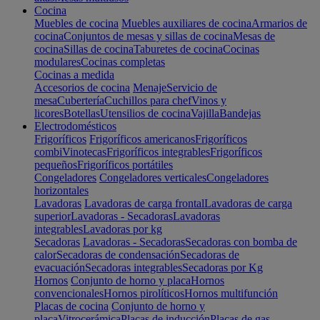
Cocina
Muebles de cocina
Muebles auxiliares de cocina
Armarios de
cocina
Conjuntos de mesas y sillas de cocina
Mesas de
cocina
Sillas de cocina
Taburetes de cocina
Cocinas
modulares
Cocinas completas
Cocinas a medida
Accesorios de cocina
Menaje
Servicio de
mesa
Cubertería
Cuchillos para chef
Vinos y
licores
Botellas
Utensilios de cocina
Vajilla
Bandejas
Electrodomésticos
Frigoríficos
Frigoríficos americanos
Frigoríficos
combi
Vinotecas
Frigoríficos integrables
Frigoríficos
pequeños
Frigoríficos portátiles
Congeladores
Congeladores verticales
Congeladores
horizontales
Lavadoras
Lavadoras de carga frontal
Lavadoras de carga
superior
Lavadoras - Secadoras
Lavadoras
integrables
Lavadoras por kg
Secadoras
Lavadoras - Secadoras
Secadoras con bomba de
calor
Secadoras de condensación
Secadoras de
evacuación
Secadoras integrables
Secadoras por Kg
Hornos
Conjunto de horno y placa
Hornos
convencionales
Hornos pirolíticos
Hornos multifunción
Placas de cocina
Conjunto de horno y
placa
Vitrocerámica
Placas de inducción
Placas de gas