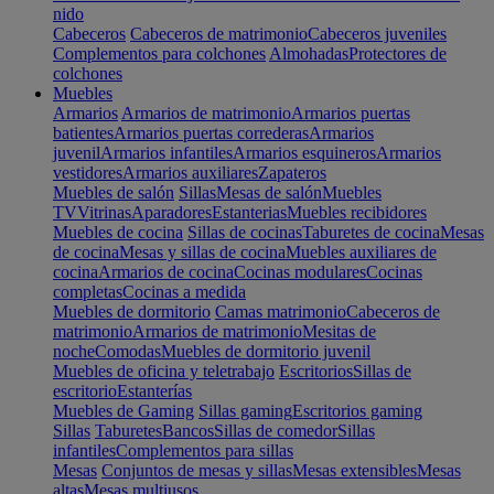
nido
Cabeceros
Cabeceros de matrimonio
Cabeceros juveniles
Complementos para colchones
Almohadas
Protectores de
colchones
Muebles
Armarios
Armarios de matrimonio
Armarios puertas
batientes
Armarios puertas correderas
Armarios
juvenil
Armarios infantiles
Armarios esquineros
Armarios
vestidores
Armarios auxiliares
Zapateros
Muebles de salón
Sillas
Mesas de salón
Muebles
TV
Vitrinas
Aparadores
Estanterias
Muebles recibidores
Muebles de cocina
Sillas de cocinas
Taburetes de cocina
Mesas
de cocina
Mesas y sillas de cocina
Muebles auxiliares de
cocina
Armarios de cocina
Cocinas modulares
Cocinas
completas
Cocinas a medida
Muebles de dormitorio
Camas matrimonio
Cabeceros de
matrimonio
Armarios de matrimonio
Mesitas de
noche
Comodas
Muebles de dormitorio juvenil
Muebles de oficina y teletrabajo
Escritorios
Sillas de
escritorio
Estanterías
Muebles de Gaming
Sillas gaming
Escritorios gaming
Sillas
Taburetes
Bancos
Sillas de comedor
Sillas
infantiles
Complementos para sillas
Mesas
Conjuntos de mesas y sillas
Mesas extensibles
Mesas
altas
Mesas multiusos