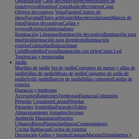
Organización
Cajas decorativas
Percheros
Burros de
ropa
Joyeros
Biombos
Cestas
Baúles
Revisteros
Cajas
Objetos decorativos
Velas
Faroles
Centros de
mesa
Navidad
Flores artificiales
Maceteros
Jarrones
Marcos de
fotos
Figuras decorativas
Cajitas y
joyeros
Relojes
Ambientadores
Iluminación
Lámparas
Iluminación decorativa
Iluminación para
muebles
Iluminación para dormitorio
Iluminación
exterior
Guirnaldas
Balizas
Smart
Light
Bombillas
Focos
Iluminación con rieles
Cintas Led
Tendencias y temporadas
Jardín
Muebles de jardín
Set de jardín
Conjuntos de mesas y sillas de
jardín
Sillas de jardín
Mesas de jardín
Conjuntos de sofás de
jardín
Sofás jardín
Bancos de jardín
Sillas colgantes
Estufas de
exterior
Hamacas y tumbonas
Accesorios
Balancines
Tumbonas
Hamacas
Columpios
Pérgolas
Cenadores
Carpas
Pérgolas
Parasoles
Sombrillas
Parasoles
Toldos
Almacenamiento
Armarios
Arcones
Jardinería
Maquinaria
Huertos
Urbanos
Riego
Plantas
Jardineras
Compostadores
Cocina
Barbacoas
Cocina de exterior
Decoración
Grifos y fuentes
Estatuas
Macetas
Termómetros y