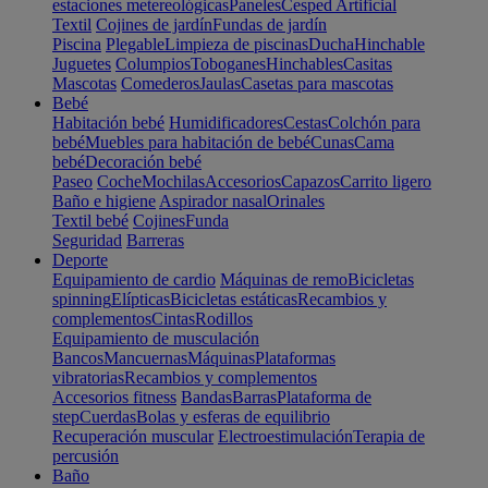
estaciones metereológicas
Paneles
Cesped Artificial
Textil
Cojines de jardín
Fundas de jardín
Piscina
Plegable
Limpieza de piscinas
Ducha
Hinchable
Juguetes
Columpios
Toboganes
Hinchables
Casitas
Mascotas
Comederos
Jaulas
Casetas para mascotas
Bebé
Habitación bebé
Humidificadores
Cestas
Colchón para
bebé
Muebles para habitación de bebé
Cunas
Cama
bebé
Decoración bebé
Paseo
Coche
Mochilas
Accesorios
Capazos
Carrito ligero
Baño e higiene
Aspirador nasal
Orinales
Textil bebé
Cojines
Funda
Seguridad
Barreras
Deporte
Equipamiento de cardio
Máquinas de remo
Bicicletas
spinning
Elípticas
Bicicletas estáticas
Recambios y
complementos
Cintas
Rodillos
Equipamiento de musculación
Bancos
Mancuernas
Máquinas
Plataformas
vibratorias
Recambios y complementos
Accesorios fitness
Bandas
Barras
Plataforma de
step
Cuerdas
Bolas y esferas de equilibrio
Recuperación muscular
Electroestimulación
Terapia de
percusión
Baño