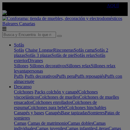
🔵Cambia tu electro con
-10% EXTRA
de descuento ☑️
AQUÍ
Baleares
Canarias
Sofás
Sofás
Chaise Longue
Rinconeras
Sofás cama
Sofás 2
plazas
Sofás 3 plazas
Sofás de piel
Sofás relax
Sofás
exterior
Divanes
Sillones
Sillones decorativos
Sillones relax
Sillones relax
levantapersonas
Puffs
Puffs decorativos
Puffs pera
Puffs reposapiés
Puffs con
almacenaje
Descanso
Colchones
Packs colchón y canapé
Colchones
viscoelásticos
Colchones de muelles
Colchones de muelles
ensacados
Colchones enrollados
Colchones de
espuma
Colchones para bebé
Colchones hinchables
Canapés y bases
Canapés
Base tapizadas
Somieres
Patas de
somieres
Camas
Camas de matrimonio
Camas dobles
Camas
individuales
Camas juveniles
Camas infantiles
Literas
Camas