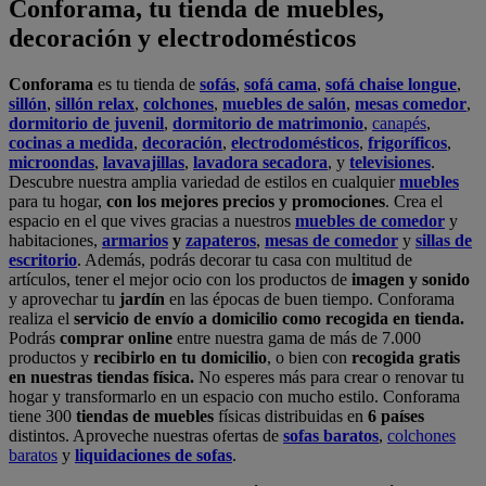
Conforama, tu tienda de muebles,
decoración y electrodomésticos
Conforama
es tu tienda de
sofás
,
sofá cama
,
sofá chaise longue
,
sillón
,
sillón relax
,
colchones
,
muebles de salón
,
mesas comedor
,
dormitorio de juvenil
,
dormitorio de matrimonio
,
canapés
,
cocinas a medida
,
decoración
,
electrodomésticos
,
frigoríficos
,
microondas
,
lavavajillas
,
lavadora secadora
, y
televisiones
.
Descubre nuestra amplia variedad de estilos en cualquier
muebles
para tu hogar,
con los mejores precios y promociones
. Crea el
espacio en el que vives gracias a nuestros
muebles de comedor
y
habitaciones,
armarios
y
zapateros
,
mesas de comedor
y
sillas de
escritorio
. Además, podrás decorar tu casa con multitud de
artículos, tener el mejor ocio con los productos de
imagen y sonido
y aprovechar tu
jardín
en las épocas de buen tiempo. Conforama
realiza el
servicio de envío a domicilio como recogida en tienda.
Podrás
comprar online
entre nuestra gama de más de 7.000
productos y
recibirlo en tu domicilio
, o bien con
recogida gratis
en nuestras tiendas física.
No esperes más para crear o renovar tu
hogar y transformarlo en un espacio con mucho estilo. Conforama
tiene 300
tiendas de muebles
físicas distribuidas en
6 países
distintos. Aproveche nuestras ofertas de
sofas baratos
,
colchones
baratos
y
liquidaciones de sofas
.