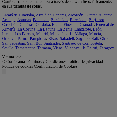
Conforama solo comercializa a través de su website o, físicamente,
en sus
tiendas de sofás
.
Alcalá de Guadaíra
,
Alcalá de Henares
,
Alcorcón
,
Alfafar
,
Alicante
,
Arinaga
,
Asturias
,
Badalona
,
Barakaldo
,
Barcelona
,
Burjassot
,
Castellón
,
Chafiras
,
Cordoba
,
Elche
,
Finestrat
,
Granada
,
Huércal de
Almería
,
La Coruña
,
La Laguna
,
La Zenia
,
Lanzarote
,
León
,
Lleida
,
Los Barrios
,
Madrid
,
Majadahonda
,
Málaga
,
Murcia
,
Orotava
,
Palma
,
Pamplona
,
Rivas
,
Sabadell
,
Sagunto
,
Salt, Girona
,
San Sebastian
,
Sant Boi
,
Santander
,
Santiago de Compostela
,
Sevilla
,
Tamaraceite
,
Terrassa
,
Viana
,
Vilanova i la Geltrú
,
Zaragoza
Ver más >>
© Conforama
Términos y Condiciones
Política de privacidad
Política de cookies
Configuración de Cookies