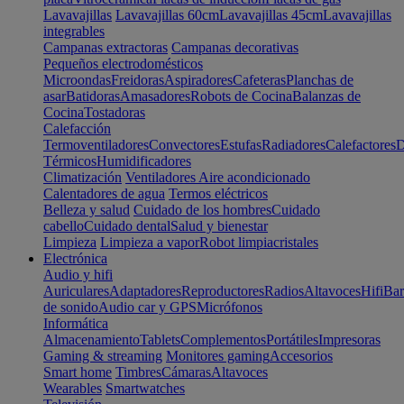
Lavavajillas
Lavavajillas 60cm
Lavavajillas 45cm
Lavavajillas
integrables
Campanas extractoras
Campanas decorativas
Pequeños electrodomésticos
Microondas
Freidoras
Aspiradores
Cafeteras
Planchas de
asar
Batidoras
Amasadores
Robots de Cocina
Balanzas de
Cocina
Tostadoras
Calefacción
Termoventiladores
Convectores
Estufas
Radiadores
Calefactores
D
Térmicos
Humidificadores
Climatización
Ventiladores
Aire acondicionado
Calentadores de agua
Termos eléctricos
Belleza y salud
Cuidado de los hombres
Cuidado
cabello
Cuidado dental
Salud y bienestar
Limpieza
Limpieza a vapor
Robot limpiacristales
Electrónica
Audio y hifi
Auriculares
Adaptadores
Reproductores
Radios
Altavoces
Hifi
Bar
de sonido
Audio car y GPS
Micrófonos
Informática
Almacenamiento
Tablets
Complementos
Portátiles
Impresoras
Gaming & streaming
Monitores gaming
Accesorios
Smart home
Timbres
Cámaras
Altavoces
Wearables
Smartwatches