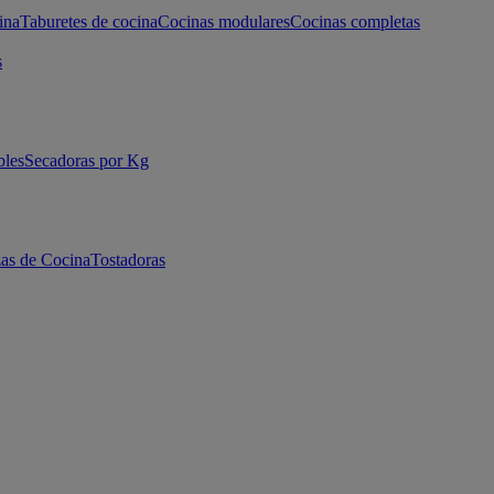
ina
Taburetes de cocina
Cocinas modulares
Cocinas completas
s
bles
Secadoras por Kg
as de Cocina
Tostadoras