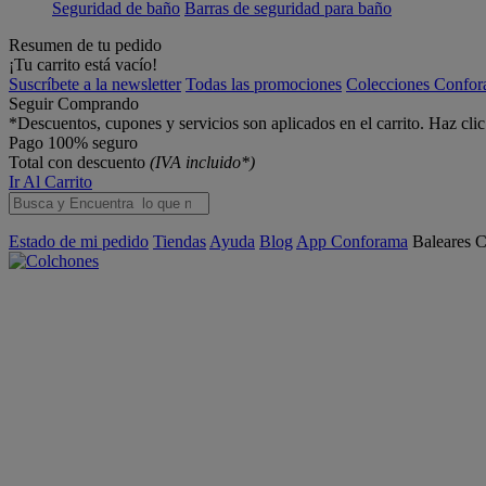
Seguridad de baño
Barras de seguridad para baño
Resumen de tu pedido
¡Tu carrito está vacío!
Suscríbete a la newsletter
Todas las promociones
Colecciones Confo
Seguir Comprando
*Descuentos, cupones y servicios son aplicados en el carrito. Haz cli
Pago 100% seguro
Total con descuento
(IVA incluido*)
Ir Al Carrito
Estado de mi pedido
Tiendas
Ayuda
Blog
App Conforama
Baleares
C