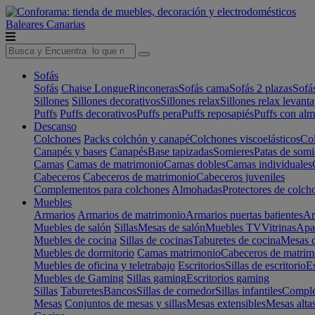
Baleares
Canarias
Sofás
Sofás
Chaise Longue
Rinconeras
Sofás cama
Sofás 2 plazas
Sofá
Sillones
Sillones decorativos
Sillones relax
Sillones relax levant
Puffs
Puffs decorativos
Puffs pera
Puffs reposapiés
Puffs con al
Descanso
Colchones
Packs colchón y canapé
Colchones viscoelásticos
Col
Canapés y bases
Canapés
Base tapizadas
Somieres
Patas de somi
Camas
Camas de matrimonio
Camas dobles
Camas individuales
Cabeceros
Cabeceros de matrimonio
Cabeceros juveniles
Complementos para colchones
Almohadas
Protectores de colch
Muebles
Armarios
Armarios de matrimonio
Armarios puertas batientes
Ar
Muebles de salón
Sillas
Mesas de salón
Muebles TV
Vitrinas
Apa
Muebles de cocina
Sillas de cocinas
Taburetes de cocina
Mesas d
Muebles de dormitorio
Camas matrimonio
Cabeceros de matrim
Muebles de oficina y teletrabajo
Escritorios
Sillas de escritorio
Es
Muebles de Gaming
Sillas gaming
Escritorios gaming
Sillas
Taburetes
Bancos
Sillas de comedor
Sillas infantiles
Complem
Mesas
Conjuntos de mesas y sillas
Mesas extensibles
Mesas alta