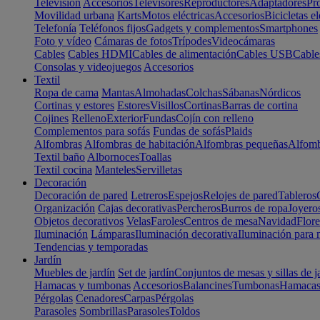
Televisión
Accesorios
Televisores
Reproductores
Adaptadores
Pr
Movilidad urbana
Karts
Motos eléctricas
Accesorios
Bicicletas el
Telefonía
Teléfonos fijos
Gadgets y complementos
Smartphones
Foto y vídeo
Cámaras de fotos
Trípodes
Videocámaras
Cables
Cables HDMI
Cables de alimentación
Cables USB
Cable
Consolas y videojuegos
Accesorios
Textil
Ropa de cama
Mantas
Almohadas
Colchas
Sábanas
Nórdicos
Cortinas y estores
Estores
Visillos
Cortinas
Barras de cortina
Cojines
Relleno
Exterior
Fundas
Cojín con relleno
Complementos para sofás
Fundas de sofás
Plaids
Alfombras
Alfombras de habitación
Alfombras pequeñas
Alfomb
Textil baño
Albornoces
Toallas
Textil cocina
Manteles
Servilletas
Decoración
Decoración de pared
Letreros
Espejos
Relojes de pared
Tableros
Organización
Cajas decorativas
Percheros
Burros de ropa
Joyero
Objetos decorativos
Velas
Faroles
Centros de mesa
Navidad
Flore
Iluminación
Lámparas
Iluminación decorativa
Iluminación para 
Tendencias y temporadas
Jardín
Muebles de jardín
Set de jardín
Conjuntos de mesas y sillas de j
Hamacas y tumbonas
Accesorios
Balancines
Tumbonas
Hamaca
Pérgolas
Cenadores
Carpas
Pérgolas
Parasoles
Sombrillas
Parasoles
Toldos