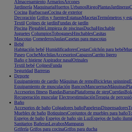
Almacenamiento
Armarios
Arcones
Jardinería
Maquinaria
Huertos Urbanos
Riego
Plantas
Jardineras
C
Cocina
Barbacoas
Cocina de exterior
Decoración
Grifos y fuentes
Estatuas
Macetas
Termómetros y est
Textil
Cojines de jardín
Fundas de jardín
Piscina
Plegable
Limpieza de piscinas
Ducha
Hinchable
Juguetes
Columpios
Toboganes
Hinchables
Casitas
Mascotas
Comederos
Jaulas
Casetas para mascotas
Bebé
Habitación bebé
Humidificadores
Cestas
Colchón para bebé
Mueb
Paseo
Coche
Mochilas
Accesorios
Capazos
Carrito ligero
Baño e higiene
Aspirador nasal
Orinales
Textil bebé
Cojines
Funda
Seguridad
Barreras
Deporte
Equipamiento de cardio
Máquinas de remo
Bicicletas spinning
E
Equipamiento de musculación
Bancos
Mancuernas
Máquinas
Pla
Accesorios fitness
Bandas
Barras
Plataforma de step
Cuerdas
Bola
Recuperación muscular
Electroestimulación
Terapia de percusi
Baño
Accesorios de baño
Colgadores baño
Papeleras
Dispensadores
To
Muebles de baño
Botiquines
Conjuntos de muebles para baño
To
Espejos de baño
Espejos de baño sin Luz
Espejos de baño ilum
Sanitarios
Bañeras
Lavabos
Mamparas
Grifería
Grifos para cocina
Grifos para ducha