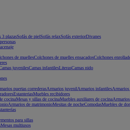
s 3 plazas
Sofás de piel
Sofás relax
Sofás exterior
Divanes
apersonas
macenaje
chones de muelles
Colchones de muelles ensacados
Colchones enrollad
eres
Camas juveniles
Camas infantiles
Literas
Camas nido
ones
marios puertas correderas
Armarios juvenil
Armarios infantiles
Armarios 
radores
Estanterias
Muebles recibidores
e cocina
Mesas y sillas de cocina
Muebles auxiliares de cocina
Armarios
onio
Armarios de matrimonio
Mesitas de noche
Comodas
Muebles de dor
tanterías
entos para sillas
s
Mesas multiusos