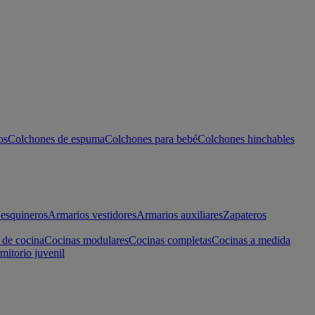
os
Colchones de espuma
Colchones para bebé
Colchones hinchables
esquineros
Armarios vestidores
Armarios auxiliares
Zapateros
 de cocina
Cocinas modulares
Cocinas completas
Cocinas a medida
mitorio juvenil