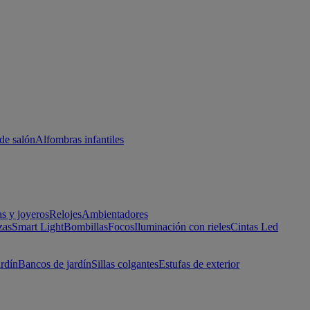
de salón
Alfombras infantiles
as y joyeros
Relojes
Ambientadores
zas
Smart Light
Bombillas
Focos
Iluminación con rieles
Cintas Led
ardín
Bancos de jardín
Sillas colgantes
Estufas de exterior