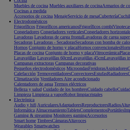
Cocina
Muebles de cocina
Muebles auxiliares de cocina
Armarios de co
Cocinas a medida
Accesorios de cocina
Menaje
Servicio de mesa
Cubertería
Cuchil
Electrodomésticos
Frigoríficos
Frigoríficos americanos
Frigoríficos combi
Vinoteca
Congeladores
Congeladores verticales
Congeladores horizontal
Lavadoras
Lavadoras de carga frontal
Lavadoras de carga super
Secadoras
Lavadoras - Secadoras
Secadoras con bomba de calo
Hornos
Conjunto de horno y placa
Hornos convencionales
Horno
Placas de cocina
Conjunto de horno y placa
Vitrocerámica
Placa
Lavavajillas
Lavavajillas 60cm
Lavavajillas 45cm
Lavavajillas i
Campanas extractoras
Campanas decorativas
Pequeños electrodomésticos
Microondas
Freidoras
Aspiradores
C
Calefacción
Termoventiladores
Convectores
Estufas
Radiadores
C
Climatización
Ventiladores
Aire acondicionado
Calentadores de agua
Termos eléctricos
Belleza y salud
Cuidado de los hombres
Cuidado cabello
Cuidad
Limpieza
Limpieza a vapor
Robot limpiacristales
Electrónica
Audio y hifi
Auriculares
Adaptadores
Reproductores
Radios
Alta
Informática
Almacenamiento
Tablets
Complementos
Portátiles
Im
Gaming & streaming
Monitores gaming
Accesorios
Smart home
Timbres
Cámaras
Altavoces
Wearables
Smartwatches