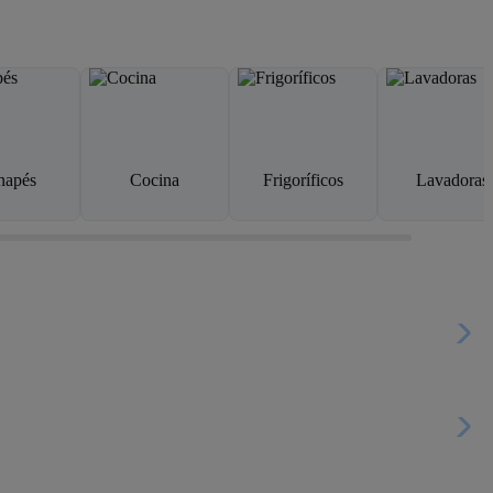
napés
Cocina
Frigoríficos
Lavadoras