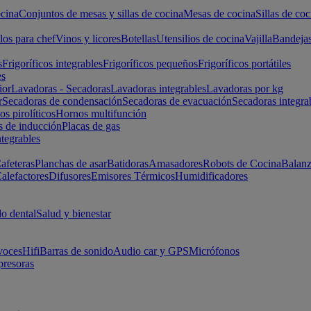
cina
Conjuntos de mesas y sillas de cocina
Mesas de cocina
Sillas de coc
los para chef
Vinos y licores
Botellas
Utensilios de cocina
Vajilla
Bandeja
s
Frigoríficos integrables
Frigoríficos pequeños
Frigoríficos portátiles
es
ior
Lavadoras - Secadoras
Lavadoras integrables
Lavadoras por kg
r
Secadoras de condensación
Secadoras de evacuación
Secadoras integra
s pirolíticos
Hornos multifunción
s de inducción
Placas de gas
ntegrables
afeteras
Planchas de asar
Batidoras
Amasadores
Robots de Cocina
Balanz
alefactores
Difusores
Emisores Térmicos
Humidificadores
o dental
Salud y bienestar
voces
Hifi
Barras de sonido
Audio car y GPS
Micrófonos
presoras