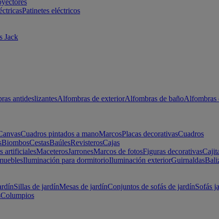
oyectores
éctricas
Patinetes eléctricos
s Jack
ras antideslizantes
Alfombras de exterior
Alfombras de baño
Alfombras 
Canvas
Cuadros pintados a mano
Marcos
Placas decorativas
Cuadros
s
Biombos
Cestas
Baúles
Revisteros
Cajas
s artificiales
Maceteros
Jarrones
Marcos de fotos
Figuras decorativas
Cajit
muebles
Iluminación para dormitorio
Iluminación exterior
Guirnaldas
Bali
ardín
Sillas de jardín
Mesas de jardín
Conjuntos de sofás de jardín
Sofás j
s
Columpios