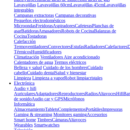
Lavavajillas
Lavavajillas 60cm
Lavavajillas 45cm
Lavavajillas
integrables
Campanas extractoras
Campanas decorativas
Pequeños electrodomésticos
Microondas
Freidoras
Aspiradores
Cafeteras
Planchas de
asar
Batidoras
Amasadores
Robots de Cocina
Balanzas de
Cocina
Tostadoras
Calefacción
Termoventiladores
Convectores
Estufas
Radiadores
Calefactores
D
Térmicos
Humidificadores
Climatización
Ventiladores
Aire acondicionado
Calentadores de agua
Termos eléctricos
Belleza y salud
Cuidado de los hombres
Cuidado
cabello
Cuidado dental
Salud y bienestar
Limpieza
Limpieza a vapor
Robot limpiacristales
Electrónica
Audio y hifi
Auriculares
Adaptadores
Reproductores
Radios
Altavoces
Hifi
Bar
de sonido
Audio car y GPS
Micrófonos
Informática
Almacenamiento
Tablets
Complementos
Portátiles
Impresoras
Gaming & streaming
Monitores gaming
Accesorios
Smart home
Timbres
Cámaras
Altavoces
Wearables
Smartwatches