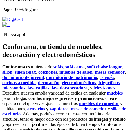
Pago 100% Seguro
¡Nueva app!
Conforama, tu tienda de muebles,
decoración y electrodomésticos
Conforama
es tu tienda de
sofás
,
sofá cama
,
sofá chaise longue
,
sillón
,
sillón relax
,
colchones
,
muebles de salón
,
mesas comedor
,
dormitorio de juvenil
,
dormitorio de matrimonio
,
canapés
,
cocinas a medida
,
decoración
,
electrodomésticos
,
frigoríficos
,
microondas
,
lavavajillas
,
lavadora secadora
, y
televisiones
.
Descubre nuestra amplia variedad de estilos en cualquier
muebles
para tu hogar,
con los mejores precios y promociones
. Crea el
espacio en el que vives gracias a nuestros
muebles de comedor
y
habitaciones,
armarios
y
zapateros
,
mesas de comedor
y
sillas de
escritorio
. Además, podrás decorar tu casa con multitud de
artículos, tener el mejor ocio con los productos de
imagen y sonido
y aprovechar tu
jardín
en las épocas de buen tiempo. Conforama
realiza el
servicio de envío a domicilio como recogida en tienda.