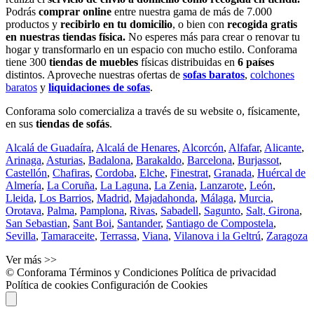
Podrás
comprar online
entre nuestra gama de más de 7.000
productos y
recibirlo en tu domicilio
, o bien con
recogida gratis
en nuestras tiendas física.
No esperes más para crear o renovar tu
hogar y transformarlo en un espacio con mucho estilo. Conforama
tiene 300
tiendas de muebles
físicas distribuidas en
6 países
distintos. Aproveche nuestras ofertas de
sofas baratos
,
colchones
baratos
y
liquidaciones de sofas
.
Conforama solo comercializa a través de su website o, físicamente,
en sus
tiendas de sofás
.
Alcalá de Guadaíra
,
Alcalá de Henares
,
Alcorcón
,
Alfafar
,
Alicante
,
Arinaga
,
Asturias
,
Badalona
,
Barakaldo
,
Barcelona
,
Burjassot
,
Castellón
,
Chafiras
,
Cordoba
,
Elche
,
Finestrat
,
Granada
,
Huércal de
Almería
,
La Coruña
,
La Laguna
,
La Zenia
,
Lanzarote
,
León
,
Lleida
,
Los Barrios
,
Madrid
,
Majadahonda
,
Málaga
,
Murcia
,
Orotava
,
Palma
,
Pamplona
,
Rivas
,
Sabadell
,
Sagunto
,
Salt, Girona
,
San Sebastian
,
Sant Boi
,
Santander
,
Santiago de Compostela
,
Sevilla
,
Tamaraceite
,
Terrassa
,
Viana
,
Vilanova i la Geltrú
,
Zaragoza
Ver más >>
© Conforama
Términos y Condiciones
Política de privacidad
Política de cookies
Configuración de Cookies