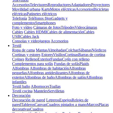
Televisión
Accesorios
Televisores
Reproductores
Adaptadores
Proyectores
Movilidad urbana
Karts
Motos eléctricas
Accesorios
Bicicletas
eléctricas
Patinetes eléctricos
Telefonía
Teléfonos fijos
Gadgets y
complementos
Smartphones
Foto y vídeo
Cámaras de fotos
Trípodes
Videocámaras
Cables
Cables HDMI
Cables de alimentación
Cables
USB
Cables Jack
Consolas y videojuegos
Accesorios
Textil
Ropa de cama
Mantas
Almohadas
Colchas
Sábanas
Nórdicos
Cortinas y estores
Estores
Visillos
Cortinas
Barras de cortina
Cojines
Relleno
Exterior
Fundas
Cojín con relleno
Complementos para sofás
Fundas de sofás
Plaids
Alfombras
Alfombras de habitación
Alfombras
pequeñas
Alfombras antideslizantes
Alfombras de
exterior
Alfombras de baño
Alfombras de salón
Alfombras
infantiles
Textil baño
Albornoces
Toallas
Textil cocina
Manteles
Servilletas
Decoración
Decoración de pared
Letreros
Espejos
Relojes de
pared
Tableros
Canvas
Cuadros pintados a mano
Marcos
Placas
decorativas
Cuadros