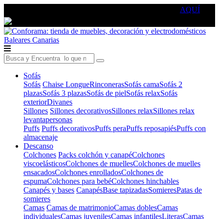
🔵Cambia tu electro con
-10% EXTRA
de descuento ☑️
AQUÍ
Baleares
Canarias
Sofás
Sofás
Chaise Longue
Rinconeras
Sofás cama
Sofás 2
plazas
Sofás 3 plazas
Sofás de piel
Sofás relax
Sofás
exterior
Divanes
Sillones
Sillones decorativos
Sillones relax
Sillones relax
levantapersonas
Puffs
Puffs decorativos
Puffs pera
Puffs reposapiés
Puffs con
almacenaje
Descanso
Colchones
Packs colchón y canapé
Colchones
viscoelásticos
Colchones de muelles
Colchones de muelles
ensacados
Colchones enrollados
Colchones de
espuma
Colchones para bebé
Colchones hinchables
Canapés y bases
Canapés
Base tapizadas
Somieres
Patas de
somieres
Camas
Camas de matrimonio
Camas dobles
Camas
individuales
Camas juveniles
Camas infantiles
Literas
Camas