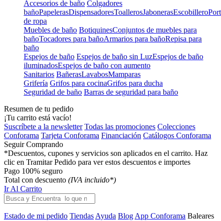
Accesorios de baño
Colgadores
baño
Papeleras
Dispensadores
Toalleros
Jaboneras
Escobillero
Port
de ropa
Muebles de baño
Botiquines
Conjuntos de muebles para
baño
Tocadores para baño
Armarios para baño
Repisa para
baño
Espejos de baño
Espejos de baño sin Luz
Espejos de baño
iluminados
Espejos de baño con aumento
Sanitarios
Bañeras
Lavabos
Mamparas
Grifería
Grifos para cocina
Grifos para ducha
Seguridad de baño
Barras de seguridad para baño
Resumen de tu pedido
¡Tu carrito está vacío!
Suscríbete a la newsletter
Todas las promociones
Colecciones
Conforama
Tarjeta Conforama
Financiación
Catálogos Conforama
Seguir Comprando
*Descuentos, cupones y servicios son aplicados en el carrito. Haz
clic en Tramitar Pedido para ver estos descuentos e importes
Pago 100% seguro
Total con descuento
(IVA incluido*)
Ir Al Carrito
Estado de mi pedido
Tiendas
Ayuda
Blog
App Conforama
Baleares