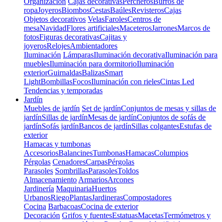
Organización
Cajas decorativas
Percheros
Burros de
ropa
Joyeros
Biombos
Cestas
Baúles
Revisteros
Cajas
Objetos decorativos
Velas
Faroles
Centros de
mesa
Navidad
Flores artificiales
Maceteros
Jarrones
Marcos de
fotos
Figuras decorativas
Cajitas y
joyeros
Relojes
Ambientadores
Iluminación
Lámparas
Iluminación decorativa
Iluminación para
muebles
Iluminación para dormitorio
Iluminación
exterior
Guirnaldas
Balizas
Smart
Light
Bombillas
Focos
Iluminación con rieles
Cintas Led
Tendencias y temporadas
Jardín
Muebles de jardín
Set de jardín
Conjuntos de mesas y sillas de
jardín
Sillas de jardín
Mesas de jardín
Conjuntos de sofás de
jardín
Sofás jardín
Bancos de jardín
Sillas colgantes
Estufas de
exterior
Hamacas y tumbonas
Accesorios
Balancines
Tumbonas
Hamacas
Columpios
Pérgolas
Cenadores
Carpas
Pérgolas
Parasoles
Sombrillas
Parasoles
Toldos
Almacenamiento
Armarios
Arcones
Jardinería
Maquinaria
Huertos
Urbanos
Riego
Plantas
Jardineras
Compostadores
Cocina
Barbacoas
Cocina de exterior
Decoración
Grifos y fuentes
Estatuas
Macetas
Termómetros y