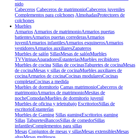
nido
Cabeceros
Cabeceros de matrimonio
Cabeceros juveniles
Complementos para colchones
Almohadas
Protectores de
colchones
Muebles
Armarios
Armarios de matrimonio
Armarios puertas
batientes
Armarios puertas correderas
Armarios
juvenil
Armarios infantiles
Armarios esquineros
Armarios
vestidores
Armarios auxiliares
Zapateros
Muebles de salón
Sillas
Mesas de salón
Muebles
TV
Vitrinas
Aparadores
Estanterias
Muebles recibidores
Muebles de cocina
Sillas de cocinas
Taburetes de cocina
Mesas
de cocina
Mesas y sillas de cocina
Muebles auxiliares de
cocina
Armarios de cocina
Cocinas modulares
Cocinas
completas
Cocinas a medida
Muebles de dormitorio
Camas matrimonio
Cabeceros de
matrimonio
Armarios de matrimonio
Mesitas de
noche
Comodas
Muebles de dormitorio juvenil
Muebles de oficina y teletrabajo
Escritorios
Sillas de
escritorio
Estanterías
Muebles de Gaming
Sillas gaming
Escritorios gaming
Sillas
Taburetes
Bancos
Sillas de comedor
Sillas
infantiles
Complementos para sillas
Mesas
Conjuntos de mesas y sillas
Mesas extensibles
Mesas
altas
Mesas multiusos