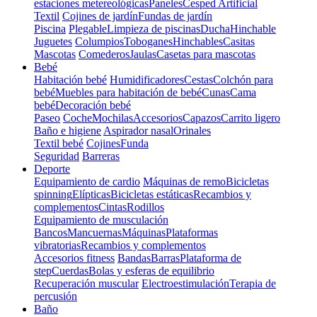
estaciones metereológicas
Paneles
Cesped Artificial
Textil
Cojines de jardín
Fundas de jardín
Piscina
Plegable
Limpieza de piscinas
Ducha
Hinchable
Juguetes
Columpios
Toboganes
Hinchables
Casitas
Mascotas
Comederos
Jaulas
Casetas para mascotas
Bebé
Habitación bebé
Humidificadores
Cestas
Colchón para
bebé
Muebles para habitación de bebé
Cunas
Cama
bebé
Decoración bebé
Paseo
Coche
Mochilas
Accesorios
Capazos
Carrito ligero
Baño e higiene
Aspirador nasal
Orinales
Textil bebé
Cojines
Funda
Seguridad
Barreras
Deporte
Equipamiento de cardio
Máquinas de remo
Bicicletas
spinning
Elípticas
Bicicletas estáticas
Recambios y
complementos
Cintas
Rodillos
Equipamiento de musculación
Bancos
Mancuernas
Máquinas
Plataformas
vibratorias
Recambios y complementos
Accesorios fitness
Bandas
Barras
Plataforma de
step
Cuerdas
Bolas y esferas de equilibrio
Recuperación muscular
Electroestimulación
Terapia de
percusión
Baño