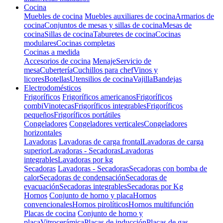
Cocina
Muebles de cocina
Muebles auxiliares de cocina
Armarios de
cocina
Conjuntos de mesas y sillas de cocina
Mesas de
cocina
Sillas de cocina
Taburetes de cocina
Cocinas
modulares
Cocinas completas
Cocinas a medida
Accesorios de cocina
Menaje
Servicio de
mesa
Cubertería
Cuchillos para chef
Vinos y
licores
Botellas
Utensilios de cocina
Vajilla
Bandejas
Electrodomésticos
Frigoríficos
Frigoríficos americanos
Frigoríficos
combi
Vinotecas
Frigoríficos integrables
Frigoríficos
pequeños
Frigoríficos portátiles
Congeladores
Congeladores verticales
Congeladores
horizontales
Lavadoras
Lavadoras de carga frontal
Lavadoras de carga
superior
Lavadoras - Secadoras
Lavadoras
integrables
Lavadoras por kg
Secadoras
Lavadoras - Secadoras
Secadoras con bomba de
calor
Secadoras de condensación
Secadoras de
evacuación
Secadoras integrables
Secadoras por Kg
Hornos
Conjunto de horno y placa
Hornos
convencionales
Hornos pirolíticos
Hornos multifunción
Placas de cocina
Conjunto de horno y
placa
Vitrocerámica
Placas de inducción
Placas de gas