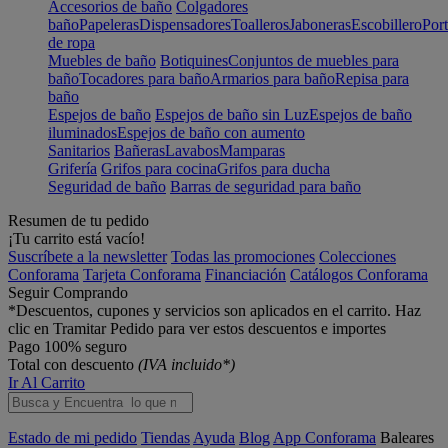
Accesorios de baño
Colgadores
baño
Papeleras
Dispensadores
Toalleros
Jaboneras
Escobillero
Port
de ropa
Muebles de baño
Botiquines
Conjuntos de muebles para
baño
Tocadores para baño
Armarios para baño
Repisa para
baño
Espejos de baño
Espejos de baño sin Luz
Espejos de baño
iluminados
Espejos de baño con aumento
Sanitarios
Bañeras
Lavabos
Mamparas
Grifería
Grifos para cocina
Grifos para ducha
Seguridad de baño
Barras de seguridad para baño
Resumen de tu pedido
¡Tu carrito está vacío!
Suscríbete a la newsletter
Todas las promociones
Colecciones
Conforama
Tarjeta Conforama
Financiación
Catálogos Conforama
Seguir Comprando
*Descuentos, cupones y servicios son aplicados en el carrito. Haz
clic en Tramitar Pedido para ver estos descuentos e importes
Pago 100% seguro
Total con descuento
(IVA incluido*)
Ir Al Carrito
Estado de mi pedido
Tiendas
Ayuda
Blog
App Conforama
Baleares