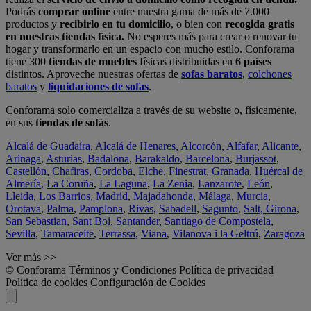
Podrás
comprar online
entre nuestra gama de más de 7.000
productos y
recibirlo en tu domicilio
, o bien con
recogida gratis
en nuestras tiendas física.
No esperes más para crear o renovar tu
hogar y transformarlo en un espacio con mucho estilo. Conforama
tiene 300
tiendas de muebles
físicas distribuidas en
6 países
distintos. Aproveche nuestras ofertas de
sofas baratos
,
colchones
baratos
y
liquidaciones de sofas
.
Conforama solo comercializa a través de su website o, físicamente,
en sus
tiendas de sofás
.
Alcalá de Guadaíra
,
Alcalá de Henares
,
Alcorcón
,
Alfafar
,
Alicante
,
Arinaga
,
Asturias
,
Badalona
,
Barakaldo
,
Barcelona
,
Burjassot
,
Castellón
,
Chafiras
,
Cordoba
,
Elche
,
Finestrat
,
Granada
,
Huércal de
Almería
,
La Coruña
,
La Laguna
,
La Zenia
,
Lanzarote
,
León
,
Lleida
,
Los Barrios
,
Madrid
,
Majadahonda
,
Málaga
,
Murcia
,
Orotava
,
Palma
,
Pamplona
,
Rivas
,
Sabadell
,
Sagunto
,
Salt, Girona
,
San Sebastian
,
Sant Boi
,
Santander
,
Santiago de Compostela
,
Sevilla
,
Tamaraceite
,
Terrassa
,
Viana
,
Vilanova i la Geltrú
,
Zaragoza
Ver más >>
© Conforama
Términos y Condiciones
Política de privacidad
Política de cookies
Configuración de Cookies