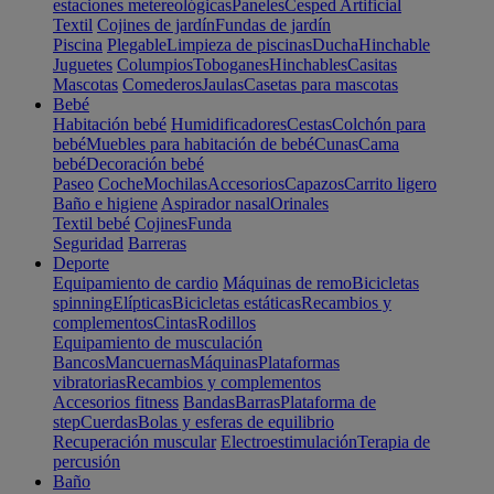
estaciones metereológicas
Paneles
Cesped Artificial
Textil
Cojines de jardín
Fundas de jardín
Piscina
Plegable
Limpieza de piscinas
Ducha
Hinchable
Juguetes
Columpios
Toboganes
Hinchables
Casitas
Mascotas
Comederos
Jaulas
Casetas para mascotas
Bebé
Habitación bebé
Humidificadores
Cestas
Colchón para
bebé
Muebles para habitación de bebé
Cunas
Cama
bebé
Decoración bebé
Paseo
Coche
Mochilas
Accesorios
Capazos
Carrito ligero
Baño e higiene
Aspirador nasal
Orinales
Textil bebé
Cojines
Funda
Seguridad
Barreras
Deporte
Equipamiento de cardio
Máquinas de remo
Bicicletas
spinning
Elípticas
Bicicletas estáticas
Recambios y
complementos
Cintas
Rodillos
Equipamiento de musculación
Bancos
Mancuernas
Máquinas
Plataformas
vibratorias
Recambios y complementos
Accesorios fitness
Bandas
Barras
Plataforma de
step
Cuerdas
Bolas y esferas de equilibrio
Recuperación muscular
Electroestimulación
Terapia de
percusión
Baño