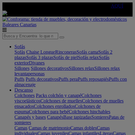
🔵Cambia tu electro con
-10% EXTRA
de descuento ☑️
AQUÍ
Baleares
Canarias
Sofás
Sofás
Chaise Longue
Rinconeras
Sofás cama
Sofás 2
plazas
Sofás 3 plazas
Sofás de piel
Sofás relax
Sofás
exterior
Divanes
Sillones
Sillones decorativos
Sillones relax
Sillones relax
levantapersonas
Puffs
Puffs decorativos
Puffs pera
Puffs reposapiés
Puffs con
almacenaje
Descanso
Colchones
Packs colchón y canapé
Colchones
viscoelásticos
Colchones de muelles
Colchones de muelles
ensacados
Colchones enrollados
Colchones de
espuma
Colchones para bebé
Colchones hinchables
Canapés y bases
Canapés
Base tapizadas
Somieres
Patas de
somieres
Camas
Camas de matrimonio
Camas dobles
Camas
individuales
Camas juveniles
Camas infantiles
Literas
Camas