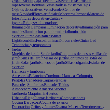
Organización
Cajas decorativas
Percheros
Burros de
ropa
Joyeros
Biombos
Cestas
Baúles
Revisteros
Cajas
Objetos decorativos
Velas
Faroles
Centros de
mesa
Navidad
Flores artificiales
Maceteros
Jarrones
Marcos de
fotos
Figuras decorativas
Cajitas y
joyeros
Relojes
Ambientadores
Iluminación
Lámparas
Iluminación decorativa
Iluminación para
muebles
Iluminación para dormitorio
Iluminación
exterior
Guirnaldas
Balizas
Smart
Light
Bombillas
Focos
Iluminación con rieles
Cintas Led
Tendencias y temporadas
Jardín
Muebles de jardín
Set de jardín
Conjuntos de mesas y sillas de
jardín
Sillas de jardín
Mesas de jardín
Conjuntos de sofás de
jardín
Sofás jardín
Bancos de jardín
Sillas colgantes
Estufas de
exterior
Hamacas y tumbonas
Accesorios
Balancines
Tumbonas
Hamacas
Columpios
Pérgolas
Cenadores
Carpas
Pérgolas
Parasoles
Sombrillas
Parasoles
Toldos
Almacenamiento
Armarios
Arcones
Jardinería
Maquinaria
Huertos
Urbanos
Riego
Plantas
Jardineras
Compostadores
Cocina
Barbacoas
Cocina de exterior
Decoración
Grifos y fuentes
Estatuas
Macetas
Termómetros y