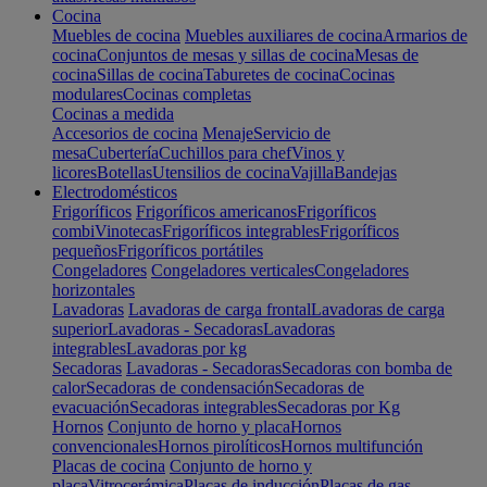
Cocina
Muebles de cocina
Muebles auxiliares de cocina
Armarios de
cocina
Conjuntos de mesas y sillas de cocina
Mesas de
cocina
Sillas de cocina
Taburetes de cocina
Cocinas
modulares
Cocinas completas
Cocinas a medida
Accesorios de cocina
Menaje
Servicio de
mesa
Cubertería
Cuchillos para chef
Vinos y
licores
Botellas
Utensilios de cocina
Vajilla
Bandejas
Electrodomésticos
Frigoríficos
Frigoríficos americanos
Frigoríficos
combi
Vinotecas
Frigoríficos integrables
Frigoríficos
pequeños
Frigoríficos portátiles
Congeladores
Congeladores verticales
Congeladores
horizontales
Lavadoras
Lavadoras de carga frontal
Lavadoras de carga
superior
Lavadoras - Secadoras
Lavadoras
integrables
Lavadoras por kg
Secadoras
Lavadoras - Secadoras
Secadoras con bomba de
calor
Secadoras de condensación
Secadoras de
evacuación
Secadoras integrables
Secadoras por Kg
Hornos
Conjunto de horno y placa
Hornos
convencionales
Hornos pirolíticos
Hornos multifunción
Placas de cocina
Conjunto de horno y
placa
Vitrocerámica
Placas de inducción
Placas de gas