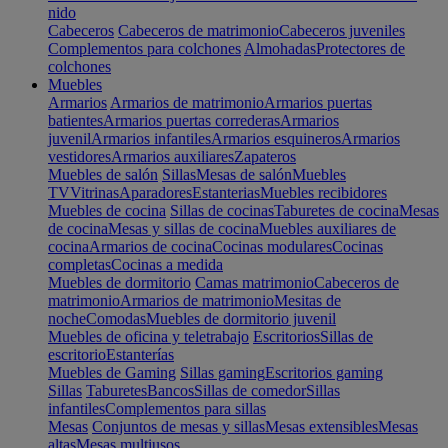
nido
Cabeceros
Cabeceros de matrimonio
Cabeceros juveniles
Complementos para colchones
Almohadas
Protectores de
colchones
Muebles
Armarios
Armarios de matrimonio
Armarios puertas
batientes
Armarios puertas correderas
Armarios
juvenil
Armarios infantiles
Armarios esquineros
Armarios
vestidores
Armarios auxiliares
Zapateros
Muebles de salón
Sillas
Mesas de salón
Muebles
TV
Vitrinas
Aparadores
Estanterias
Muebles recibidores
Muebles de cocina
Sillas de cocinas
Taburetes de cocina
Mesas
de cocina
Mesas y sillas de cocina
Muebles auxiliares de
cocina
Armarios de cocina
Cocinas modulares
Cocinas
completas
Cocinas a medida
Muebles de dormitorio
Camas matrimonio
Cabeceros de
matrimonio
Armarios de matrimonio
Mesitas de
noche
Comodas
Muebles de dormitorio juvenil
Muebles de oficina y teletrabajo
Escritorios
Sillas de
escritorio
Estanterías
Muebles de Gaming
Sillas gaming
Escritorios gaming
Sillas
Taburetes
Bancos
Sillas de comedor
Sillas
infantiles
Complementos para sillas
Mesas
Conjuntos de mesas y sillas
Mesas extensibles
Mesas
altas
Mesas multiusos