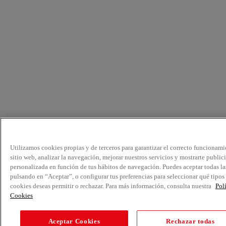
Utilizamos cookies propias y de terceros para garantizar el correcto funcionami
sitio web, analizar la navegación, mejorar nuestros servicios y mostrarte public
personalizada en función de tus hábitos de navegación. Puedes aceptar todas la
pulsando en “Aceptar”, o configurar tus preferencias para seleccionar qué tipos
cookies deseas permitir o rechazar. Para más información, consulta nuestra
Pol
Cookies
Aceptar Cookies
Rechazar todas