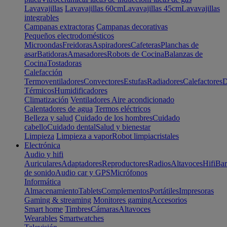
Lavavajillas
Lavavajillas 60cm
Lavavajillas 45cm
Lavavajillas
integrables
Campanas extractoras
Campanas decorativas
Pequeños electrodomésticos
Microondas
Freidoras
Aspiradores
Cafeteras
Planchas de
asar
Batidoras
Amasadores
Robots de Cocina
Balanzas de
Cocina
Tostadoras
Calefacción
Termoventiladores
Convectores
Estufas
Radiadores
Calefactores
D
Térmicos
Humidificadores
Climatización
Ventiladores
Aire acondicionado
Calentadores de agua
Termos eléctricos
Belleza y salud
Cuidado de los hombres
Cuidado
cabello
Cuidado dental
Salud y bienestar
Limpieza
Limpieza a vapor
Robot limpiacristales
Electrónica
Audio y hifi
Auriculares
Adaptadores
Reproductores
Radios
Altavoces
Hifi
Bar
de sonido
Audio car y GPS
Micrófonos
Informática
Almacenamiento
Tablets
Complementos
Portátiles
Impresoras
Gaming & streaming
Monitores gaming
Accesorios
Smart home
Timbres
Cámaras
Altavoces
Wearables
Smartwatches