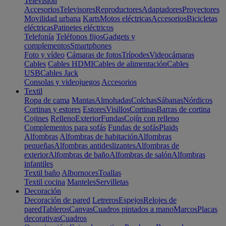
Televisión
Accesorios
Televisores
Reproductores
Adaptadores
Proyectores
Movilidad urbana
Karts
Motos eléctricas
Accesorios
Bicicletas
eléctricas
Patinetes eléctricos
Telefonía
Teléfonos fijos
Gadgets y
complementos
Smartphones
Foto y vídeo
Cámaras de fotos
Trípodes
Videocámaras
Cables
Cables HDMI
Cables de alimentación
Cables
USB
Cables Jack
Consolas y videojuegos
Accesorios
Textil
Ropa de cama
Mantas
Almohadas
Colchas
Sábanas
Nórdicos
Cortinas y estores
Estores
Visillos
Cortinas
Barras de cortina
Cojines
Relleno
Exterior
Fundas
Cojín con relleno
Complementos para sofás
Fundas de sofás
Plaids
Alfombras
Alfombras de habitación
Alfombras
pequeñas
Alfombras antideslizantes
Alfombras de
exterior
Alfombras de baño
Alfombras de salón
Alfombras
infantiles
Textil baño
Albornoces
Toallas
Textil cocina
Manteles
Servilletas
Decoración
Decoración de pared
Letreros
Espejos
Relojes de
pared
Tableros
Canvas
Cuadros pintados a mano
Marcos
Placas
decorativas
Cuadros