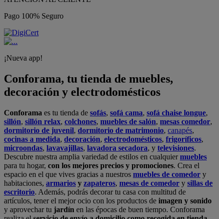
Pago 100% Seguro
¡Nueva app!
Conforama, tu tienda de muebles,
decoración y electrodomésticos
Conforama
es tu tienda de
sofás
,
sofá cama
,
sofá chaise longue
,
sillón
,
sillón relax
,
colchones
,
muebles de salón
,
mesas comedor
,
dormitorio de juvenil
,
dormitorio de matrimonio
,
canapés
,
cocinas a medida
,
decoración
,
electrodomésticos
,
frigoríficos
,
microondas
,
lavavajillas
,
lavadora secadora
, y
televisiones
.
Descubre nuestra amplia variedad de estilos en cualquier
muebles
para tu hogar,
con los mejores precios y promociones
. Crea el
espacio en el que vives gracias a nuestros
muebles de comedor
y
habitaciones,
armarios
y
zapateros
,
mesas de comedor
y
sillas de
escritorio
. Además, podrás decorar tu casa con multitud de
artículos, tener el mejor ocio con los productos de
imagen y sonido
y aprovechar tu
jardín
en las épocas de buen tiempo. Conforama
realiza el
servicio de envío a domicilio como recogida en tienda.