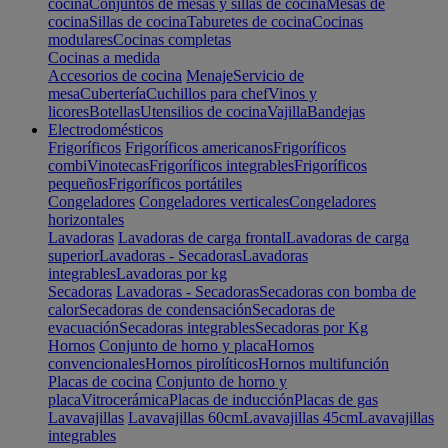
cocina
Conjuntos de mesas y sillas de cocina
Mesas de
cocina
Sillas de cocina
Taburetes de cocina
Cocinas
modulares
Cocinas completas
Cocinas a medida
Accesorios de cocina
Menaje
Servicio de
mesa
Cubertería
Cuchillos para chef
Vinos y
licores
Botellas
Utensilios de cocina
Vajilla
Bandejas
Electrodomésticos
Frigoríficos
Frigoríficos americanos
Frigoríficos
combi
Vinotecas
Frigoríficos integrables
Frigoríficos
pequeños
Frigoríficos portátiles
Congeladores
Congeladores verticales
Congeladores
horizontales
Lavadoras
Lavadoras de carga frontal
Lavadoras de carga
superior
Lavadoras - Secadoras
Lavadoras
integrables
Lavadoras por kg
Secadoras
Lavadoras - Secadoras
Secadoras con bomba de
calor
Secadoras de condensación
Secadoras de
evacuación
Secadoras integrables
Secadoras por Kg
Hornos
Conjunto de horno y placa
Hornos
convencionales
Hornos pirolíticos
Hornos multifunción
Placas de cocina
Conjunto de horno y
placa
Vitrocerámica
Placas de inducción
Placas de gas
Lavavajillas
Lavavajillas 60cm
Lavavajillas 45cm
Lavavajillas
integrables