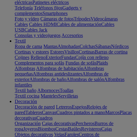
eléctricas
Patinetes eléctricos
Telefonía
Teléfonos fijos
Gadgets y
complementos
Smartphones
Foto y vídeo
Cámaras de fotos
Trípodes
Videocámaras
Cables
Cables HDMI
Cables de alimentación
Cables
USB
Cables Jack
Consolas y videojuegos
Accesorios
Textil
Ropa de cama
Mantas
Almohadas
Colchas
Sábanas
Nórdicos
Cortinas y estores
Estores
Visillos
Cortinas
Barras de cortina
Cojines
Relleno
Exterior
Fundas
Cojín con relleno
Complementos para sofás
Fundas de sofás
Plaids
Alfombras
Alfombras de habitación
Alfombras
pequeñas
Alfombras antideslizantes
Alfombras de
exterior
Alfombras de baño
Alfombras de salón
Alfombras
infantiles
Textil baño
Albornoces
Toallas
Textil cocina
Manteles
Servilletas
Decoración
Decoración de pared
Letreros
Espejos
Relojes de
pared
Tableros
Canvas
Cuadros pintados a mano
Marcos
Placas
decorativas
Cuadros
Organización
Cajas decorativas
Percheros
Burros de
ropa
Joyeros
Biombos
Cestas
Baúles
Revisteros
Cajas
Objetos decorativos
Velas
Faroles
Centros de