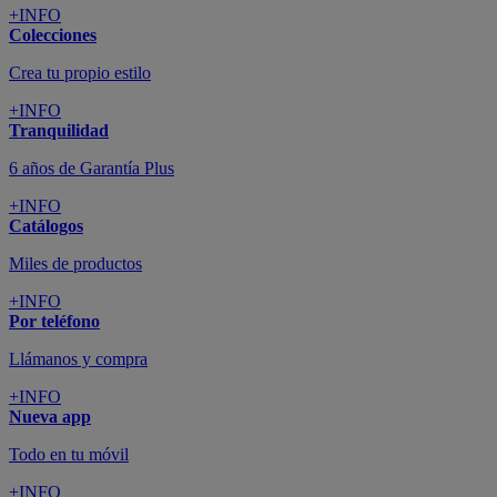
+INFO
Colecciones
Crea tu propio estilo
+INFO
Tranquilidad
6 años de Garantía Plus
+INFO
Catálogos
Miles de productos
+INFO
Por teléfono
Llámanos y compra
+INFO
Nueva app
Todo en tu móvil
+INFO