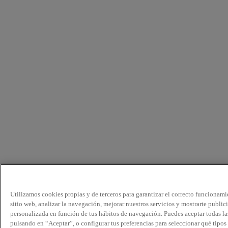
Utilizamos cookies propias y de terceros para garantizar el correcto funcionami
sitio web, analizar la navegación, mejorar nuestros servicios y mostrarte public
personalizada en función de tus hábitos de navegación. Puedes aceptar todas la
pulsando en “Aceptar”, o configurar tus preferencias para seleccionar qué tipos