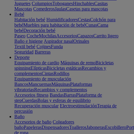
Juguetes
Columpios
Toboganes
Hinchables
Casitas
Mascotas
Comederos
Jaulas
Casetas para mascotas
Bebé
Habitación bebé
Humidificadores
Cestas
Colchón para
bebé
Muebles para habitación de bebé
Cunas
Cama
bebé
Decoración bebé
Paseo
Coche
Mochilas
Accesorios
Capazos
Carrito ligero
Baño e higiene
Aspirador nasal
Orinales
Textil bebé
Cojines
Funda
Seguridad
Barreras
Deporte
Equipamiento de cardio
Máquinas de remo
Bicicletas
spinning
Elípticas
Bicicletas estáticas
Recambios y
complementos
Cintas
Rodillos
Equipamiento de musculación
Bancos
Mancuernas
Máquinas
Plataformas
vibratorias
Recambios y complementos
Accesorios fitness
Bandas
Barras
Plataforma de
step
Cuerdas
Bolas y esferas de equilibrio
Recuperación muscular
Electroestimulación
Terapia de
percusión
Baño
Accesorios de baño
Colgadores
baño
Papeleras
Dispensadores
Toalleros
Jaboneras
Escobillero
Port
de ropa