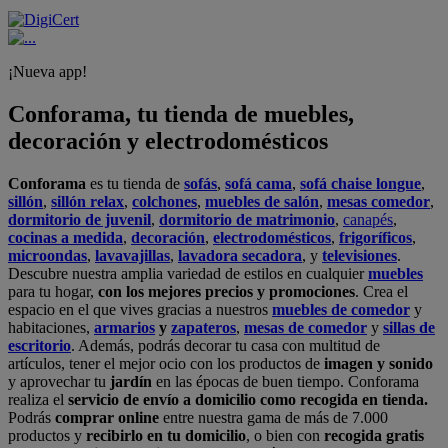
¡Nueva app!
Conforama, tu tienda de muebles,
decoración y electrodomésticos
Conforama
es tu tienda de
sofás
,
sofá cama
,
sofá chaise longue
,
sillón
,
sillón relax
,
colchones
,
muebles de salón
,
mesas comedor
,
dormitorio de juvenil
,
dormitorio de matrimonio
,
canapés
,
cocinas a medida
,
decoración
,
electrodomésticos
,
frigoríficos
,
microondas
,
lavavajillas
,
lavadora secadora
, y
televisiones
.
Descubre nuestra amplia variedad de estilos en cualquier
muebles
para tu hogar,
con los mejores precios y promociones
. Crea el
espacio en el que vives gracias a nuestros
muebles de comedor
y
habitaciones,
armarios
y
zapateros
,
mesas de comedor
y
sillas de
escritorio
. Además, podrás decorar tu casa con multitud de
artículos, tener el mejor ocio con los productos de
imagen y sonido
y aprovechar tu
jardín
en las épocas de buen tiempo. Conforama
realiza el
servicio de envío a domicilio como recogida en tienda.
Podrás
comprar online
entre nuestra gama de más de 7.000
productos y
recibirlo en tu domicilio
, o bien con
recogida gratis