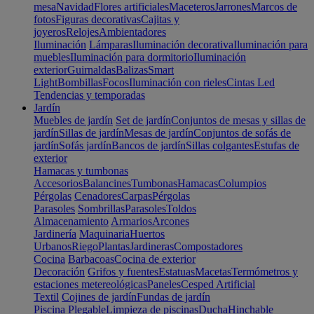
mesa
Navidad
Flores artificiales
Maceteros
Jarrones
Marcos de
fotos
Figuras decorativas
Cajitas y
joyeros
Relojes
Ambientadores
Iluminación
Lámparas
Iluminación decorativa
Iluminación para
muebles
Iluminación para dormitorio
Iluminación
exterior
Guirnaldas
Balizas
Smart
Light
Bombillas
Focos
Iluminación con rieles
Cintas Led
Tendencias y temporadas
Jardín
Muebles de jardín
Set de jardín
Conjuntos de mesas y sillas de
jardín
Sillas de jardín
Mesas de jardín
Conjuntos de sofás de
jardín
Sofás jardín
Bancos de jardín
Sillas colgantes
Estufas de
exterior
Hamacas y tumbonas
Accesorios
Balancines
Tumbonas
Hamacas
Columpios
Pérgolas
Cenadores
Carpas
Pérgolas
Parasoles
Sombrillas
Parasoles
Toldos
Almacenamiento
Armarios
Arcones
Jardinería
Maquinaria
Huertos
Urbanos
Riego
Plantas
Jardineras
Compostadores
Cocina
Barbacoas
Cocina de exterior
Decoración
Grifos y fuentes
Estatuas
Macetas
Termómetros y
estaciones metereológicas
Paneles
Cesped Artificial
Textil
Cojines de jardín
Fundas de jardín
Piscina
Plegable
Limpieza de piscinas
Ducha
Hinchable