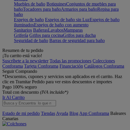
Muebles de baño
Botiquines
Conjuntos de muebles para
baño
Tocadores para baño
Armarios para baño
Repisa para
baño
Espejos de baño
Espejos de baño sin Luz
Espejos de baño
iluminados
Espejos de baño con aumento
Sanitarios
Bañeras
Lavabos
Mamparas
Grifería
Grifos para cocina
Grifos para ducha
Seguridad de baño
Barras de seguridad para baño
Resumen de tu pedido
¡Tu carrito está vacío!
Suscríbete a la newsletter
Todas las promociones
Colecciones
Conforama
Tarjeta Conforama
Financiación
Catálogos Conforama
Seguir Comprando
*Descuentos, cupones y servicios son aplicados en el carrito. Haz
clic en Tramitar Pedido para ver estos descuentos e importes
Pago 100% seguro
Total con descuento
(IVA incluido*)
Ir Al Carrito
Estado de mi pedido
Tiendas
Ayuda
Blog
App Conforama
Baleares
Canarias