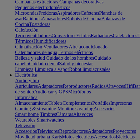
Campanas extractoras
Campanas decorativas
Pequeños electrodomésticos
Microondas
Freidoras
Aspiradores
Cafeteras
Planchas de
asar
Batidoras
Amasadores
Robots de Cocina
Balanzas de
Cocina
Tostadoras
Calefacción
Termoventiladores
Convectores
Estufas
Radiadores
Calefactores
D
Térmicos
Humidificadores
Climatización
Ventiladores
Aire acondicionado
Calentadores de agua
Termos eléctricos
Belleza y salud
Cuidado de los hombres
Cuidado
cabello
Cuidado dental
Salud y bienestar
Limpieza
Limpieza a vapor
Robot limpiacristales
Electrónica
Audio y hifi
Auriculares
Adaptadores
Reproductores
Radios
Altavoces
Hifi
Bar
de sonido
Audio car y GPS
Micrófonos
Informática
Almacenamiento
Tablets
Complementos
Portátiles
Impresoras
Gaming & streaming
Monitores gaming
Accesorios
Smart home
Timbres
Cámaras
Altavoces
Wearables
Smartwatches
Televisión
Accesorios
Televisores
Reproductores
Adaptadores
Proyectores
Movilidad urbana
Karts
Motos eléctricas
Accesorios
Bicicletas