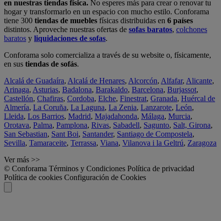
en nuestras tiendas física.
No esperes más para crear o renovar tu
hogar y transformarlo en un espacio con mucho estilo. Conforama
tiene 300
tiendas de muebles
físicas distribuidas en
6 países
distintos. Aproveche nuestras ofertas de
sofas baratos
,
colchones
baratos
y
liquidaciones de sofas
.
Conforama solo comercializa a través de su website o, físicamente,
en sus
tiendas de sofás
.
Alcalá de Guadaíra
,
Alcalá de Henares
,
Alcorcón
,
Alfafar
,
Alicante
,
Arinaga
,
Asturias
,
Badalona
,
Barakaldo
,
Barcelona
,
Burjassot
,
Castellón
,
Chafiras
,
Cordoba
,
Elche
,
Finestrat
,
Granada
,
Huércal de
Almería
,
La Coruña
,
La Laguna
,
La Zenia
,
Lanzarote
,
León
,
Lleida
,
Los Barrios
,
Madrid
,
Majadahonda
,
Málaga
,
Murcia
,
Orotava
,
Palma
,
Pamplona
,
Rivas
,
Sabadell
,
Sagunto
,
Salt, Girona
,
San Sebastian
,
Sant Boi
,
Santander
,
Santiago de Compostela
,
Sevilla
,
Tamaraceite
,
Terrassa
,
Viana
,
Vilanova i la Geltrú
,
Zaragoza
Ver más >>
© Conforama
Términos y Condiciones
Política de privacidad
Política de cookies
Configuración de Cookies