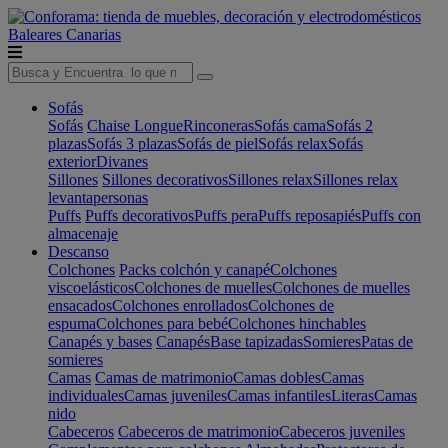
Baleares
Canarias
Sofás
Sofás
Chaise Longue
Rinconeras
Sofás cama
Sofás 2
plazas
Sofás 3 plazas
Sofás de piel
Sofás relax
Sofás
exterior
Divanes
Sillones
Sillones decorativos
Sillones relax
Sillones relax
levantapersonas
Puffs
Puffs decorativos
Puffs pera
Puffs reposapiés
Puffs con
almacenaje
Descanso
Colchones
Packs colchón y canapé
Colchones
viscoelásticos
Colchones de muelles
Colchones de muelles
ensacados
Colchones enrollados
Colchones de
espuma
Colchones para bebé
Colchones hinchables
Canapés y bases
Canapés
Base tapizadas
Somieres
Patas de
somieres
Camas
Camas de matrimonio
Camas dobles
Camas
individuales
Camas juveniles
Camas infantiles
Literas
Camas
nido
Cabeceros
Cabeceros de matrimonio
Cabeceros juveniles