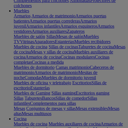
Complementos para colchones
Almohadas
Protectores de
colchones
Muebles
Armarios
Armarios de matrimonio
Armarios puertas
batientes
Armarios puertas correderas
Armarios
juvenil
Armarios infantiles
Armarios esquineros
Armarios
vestidores
Armarios auxiliares
Zapateros
Muebles de salón
Sillas
Mesas de salón
Muebles
TV
Vitrinas
Aparadores
Estanterias
Muebles recibidores
Muebles de cocina
Sillas de cocinas
Taburetes de cocina
Mesas
de cocina
Mesas y sillas de cocina
Muebles auxiliares de
cocina
Armarios de cocina
Cocinas modulares
Cocinas
completas
Cocinas a medida
Muebles de dormitorio
Camas matrimonio
Cabeceros de
matrimonio
Armarios de matrimonio
Mesitas de
noche
Comodas
Muebles de dormitorio juvenil
Muebles de oficina y teletrabajo
Escritorios
Sillas de
escritorio
Estanterías
Muebles de Gaming
Sillas gaming
Escritorios gaming
Sillas
Taburetes
Bancos
Sillas de comedor
Sillas
infantiles
Complementos para sillas
Mesas
Conjuntos de mesas y sillas
Mesas extensibles
Mesas
altas
Mesas multiusos
Cocina
Muebles de cocina
Muebles auxiliares de cocina
Armarios de