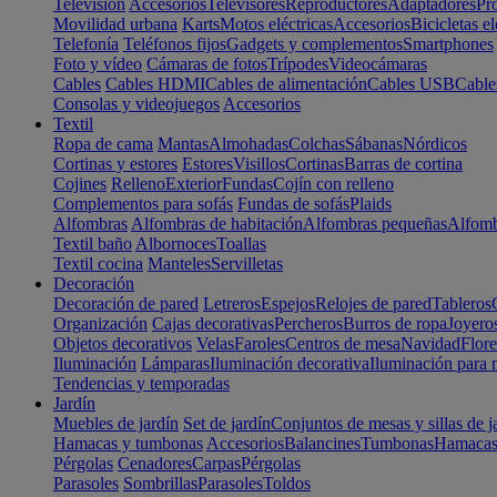
Televisión
Accesorios
Televisores
Reproductores
Adaptadores
Pr
Movilidad urbana
Karts
Motos eléctricas
Accesorios
Bicicletas el
Telefonía
Teléfonos fijos
Gadgets y complementos
Smartphones
Foto y vídeo
Cámaras de fotos
Trípodes
Videocámaras
Cables
Cables HDMI
Cables de alimentación
Cables USB
Cable
Consolas y videojuegos
Accesorios
Textil
Ropa de cama
Mantas
Almohadas
Colchas
Sábanas
Nórdicos
Cortinas y estores
Estores
Visillos
Cortinas
Barras de cortina
Cojines
Relleno
Exterior
Fundas
Cojín con relleno
Complementos para sofás
Fundas de sofás
Plaids
Alfombras
Alfombras de habitación
Alfombras pequeñas
Alfomb
Textil baño
Albornoces
Toallas
Textil cocina
Manteles
Servilletas
Decoración
Decoración de pared
Letreros
Espejos
Relojes de pared
Tableros
Organización
Cajas decorativas
Percheros
Burros de ropa
Joyero
Objetos decorativos
Velas
Faroles
Centros de mesa
Navidad
Flore
Iluminación
Lámparas
Iluminación decorativa
Iluminación para 
Tendencias y temporadas
Jardín
Muebles de jardín
Set de jardín
Conjuntos de mesas y sillas de j
Hamacas y tumbonas
Accesorios
Balancines
Tumbonas
Hamaca
Pérgolas
Cenadores
Carpas
Pérgolas
Parasoles
Sombrillas
Parasoles
Toldos