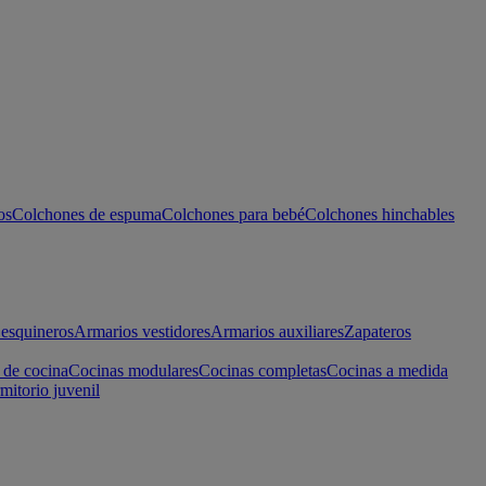
os
Colchones de espuma
Colchones para bebé
Colchones hinchables
esquineros
Armarios vestidores
Armarios auxiliares
Zapateros
 de cocina
Cocinas modulares
Cocinas completas
Cocinas a medida
mitorio juvenil