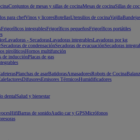
cina
Conjuntos de mesas y sillas de cocina
Mesas de cocina
Sillas de coc
los para chef
Vinos y licores
Botellas
Utensilios de cocina
Vajilla
Bandeja
s
Frigoríficos integrables
Frigoríficos pequeños
Frigoríficos portátiles
es
ior
Lavadoras - Secadoras
Lavadoras integrables
Lavadoras por kg
r
Secadoras de condensación
Secadoras de evacuación
Secadoras integra
s pirolíticos
Hornos multifunción
s de inducción
Placas de gas
ntegrables
afeteras
Planchas de asar
Batidoras
Amasadores
Robots de Cocina
Balanz
alefactores
Difusores
Emisores Térmicos
Humidificadores
o dental
Salud y bienestar
voces
Hifi
Barras de sonido
Audio car y GPS
Micrófonos
presoras