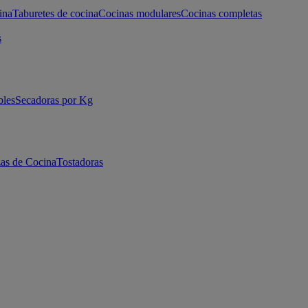
ina
Taburetes de cocina
Cocinas modulares
Cocinas completas
s
bles
Secadoras por Kg
as de Cocina
Tostadoras