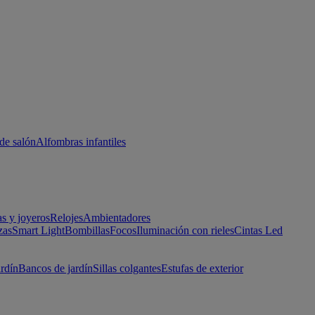
de salón
Alfombras infantiles
as y joyeros
Relojes
Ambientadores
zas
Smart Light
Bombillas
Focos
Iluminación con rieles
Cintas Led
ardín
Bancos de jardín
Sillas colgantes
Estufas de exterior