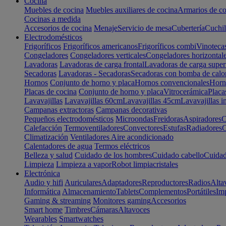
Cocina
Muebles de cocina
Muebles auxiliares de cocina
Armarios de co
Cocinas a medida
Accesorios de cocina
Menaje
Servicio de mesa
Cubertería
Cuchil
Electrodomésticos
Frigoríficos
Frigoríficos americanos
Frigoríficos combi
Vinoteca
Congeladores
Congeladores verticales
Congeladores horizontal
Lavadoras
Lavadoras de carga frontal
Lavadoras de carga super
Secadoras
Lavadoras - Secadoras
Secadoras con bomba de calo
Hornos
Conjunto de horno y placa
Hornos convencionales
Horno
Placas de cocina
Conjunto de horno y placa
Vitrocerámica
Placa
Lavavajillas
Lavavajillas 60cm
Lavavajillas 45cm
Lavavajillas i
Campanas extractoras
Campanas decorativas
Pequeños electrodomésticos
Microondas
Freidoras
Aspiradores
C
Calefacción
Termoventiladores
Convectores
Estufas
Radiadores
C
Climatización
Ventiladores
Aire acondicionado
Calentadores de agua
Termos eléctricos
Belleza y salud
Cuidado de los hombres
Cuidado cabello
Cuidad
Limpieza
Limpieza a vapor
Robot limpiacristales
Electrónica
Audio y hifi
Auriculares
Adaptadores
Reproductores
Radios
Alta
Informática
Almacenamiento
Tablets
Complementos
Portátiles
Im
Gaming & streaming
Monitores gaming
Accesorios
Smart home
Timbres
Cámaras
Altavoces
Wearables
Smartwatches