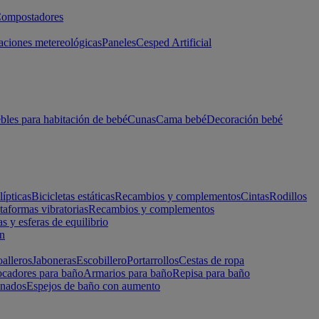
ompostadores
aciones metereológicas
Paneles
Cesped Artificial
les para habitación de bebé
Cunas
Cama bebé
Decoración bebé
lípticas
Bicicletas estáticas
Recambios y complementos
Cintas
Rodillos
taformas vibratorias
Recambios y complementos
s y esferas de equilibrio
ón
alleros
Jaboneras
Escobillero
Portarrollos
Cestas de ropa
cadores para baño
Armarios para baño
Repisa para baño
inados
Espejos de baño con aumento