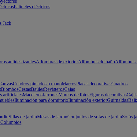
oyectores
éctricas
Patinetes eléctricos
s Jack
ras antideslizantes
Alfombras de exterior
Alfombras de baño
Alfombras 
Canvas
Cuadros pintados a mano
Marcos
Placas decorativas
Cuadros
s
Biombos
Cestas
Baúles
Revisteros
Cajas
s artificiales
Maceteros
Jarrones
Marcos de fotos
Figuras decorativas
Cajit
muebles
Iluminación para dormitorio
Iluminación exterior
Guirnaldas
Bali
ardín
Sillas de jardín
Mesas de jardín
Conjuntos de sofás de jardín
Sofás j
s
Columpios