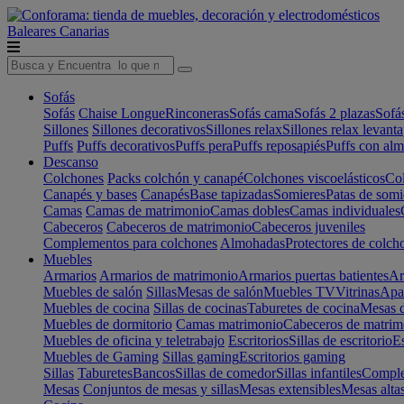
Baleares
Canarias
Sofás
Sofás
Chaise Longue
Rinconeras
Sofás cama
Sofás 2 plazas
Sofá
Sillones
Sillones decorativos
Sillones relax
Sillones relax levant
Puffs
Puffs decorativos
Puffs pera
Puffs reposapiés
Puffs con al
Descanso
Colchones
Packs colchón y canapé
Colchones viscoelásticos
Col
Canapés y bases
Canapés
Base tapizadas
Somieres
Patas de somi
Camas
Camas de matrimonio
Camas dobles
Camas individuales
Cabeceros
Cabeceros de matrimonio
Cabeceros juveniles
Complementos para colchones
Almohadas
Protectores de colch
Muebles
Armarios
Armarios de matrimonio
Armarios puertas batientes
Ar
Muebles de salón
Sillas
Mesas de salón
Muebles TV
Vitrinas
Apa
Muebles de cocina
Sillas de cocinas
Taburetes de cocina
Mesas d
Muebles de dormitorio
Camas matrimonio
Cabeceros de matrim
Muebles de oficina y teletrabajo
Escritorios
Sillas de escritorio
Es
Muebles de Gaming
Sillas gaming
Escritorios gaming
Sillas
Taburetes
Bancos
Sillas de comedor
Sillas infantiles
Complem
Mesas
Conjuntos de mesas y sillas
Mesas extensibles
Mesas alta