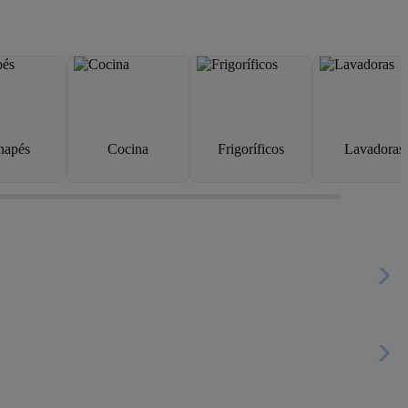
napés
Cocina
Frigoríficos
Lavadoras