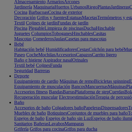
Almacenamiento
Armarios
Arcones
Jardinería
Maquinaria
Huertos Urbanos
Riego
Plantas
Jardineras
C
Cocina
Barbacoas
Cocina de exterior
Decoración
Grifos y fuentes
Estatuas
Macetas
Termómetros y est
Textil
Cojines de jardín
Fundas de jardín
Piscina
Plegable
Limpieza de piscinas
Ducha
Hinchable
Juguetes
Columpios
Toboganes
Hinchables
Casitas
Mascotas
Comederos
Jaulas
Casetas para mascotas
Bebé
Habitación bebé
Humidificadores
Cestas
Colchón para bebé
Mueb
Paseo
Coche
Mochilas
Accesorios
Capazos
Carrito ligero
Baño e higiene
Aspirador nasal
Orinales
Textil bebé
Cojines
Funda
Seguridad
Barreras
Deporte
Equipamiento de cardio
Máquinas de remo
Bicicletas spinning
E
Equipamiento de musculación
Bancos
Mancuernas
Máquinas
Pla
Accesorios fitness
Bandas
Barras
Plataforma de step
Cuerdas
Bola
Recuperación muscular
Electroestimulación
Terapia de percusi
Baño
Accesorios de baño
Colgadores baño
Papeleras
Dispensadores
To
Muebles de baño
Botiquines
Conjuntos de muebles para baño
To
Espejos de baño
Espejos de baño sin Luz
Espejos de baño ilum
Sanitarios
Bañeras
Lavabos
Mamparas
Grifería
Grifos para cocina
Grifos para ducha