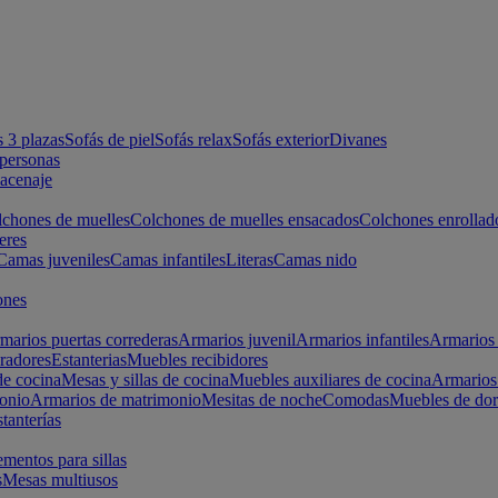
s 3 plazas
Sofás de piel
Sofás relax
Sofás exterior
Divanes
apersonas
macenaje
chones de muelles
Colchones de muelles ensacados
Colchones enrollad
eres
Camas juveniles
Camas infantiles
Literas
Camas nido
ones
marios puertas correderas
Armarios juvenil
Armarios infantiles
Armarios 
radores
Estanterias
Muebles recibidores
e cocina
Mesas y sillas de cocina
Muebles auxiliares de cocina
Armarios
onio
Armarios de matrimonio
Mesitas de noche
Comodas
Muebles de dor
tanterías
entos para sillas
s
Mesas multiusos