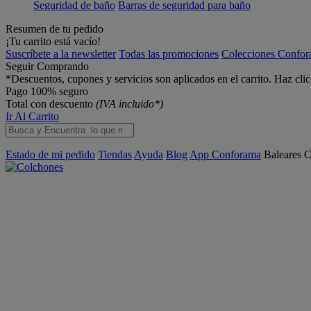
Seguridad de baño
Barras de seguridad para baño
Resumen de tu pedido
¡Tu carrito está vacío!
Suscríbete a la newsletter
Todas las promociones
Colecciones Confo
Seguir Comprando
*Descuentos, cupones y servicios son aplicados en el carrito. Haz cli
Pago 100% seguro
Total con descuento
(IVA incluido*)
Ir Al Carrito
Estado de mi pedido
Tiendas
Ayuda
Blog
App Conforama
Baleares
C