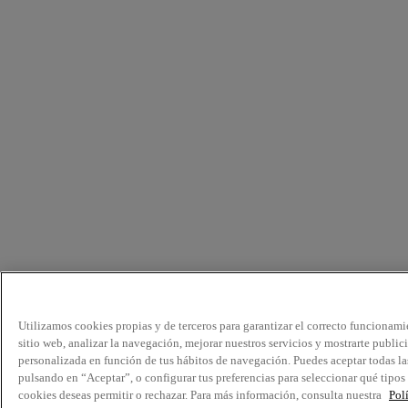
Utilizamos cookies propias y de terceros para garantizar el correcto funcionami
sitio web, analizar la navegación, mejorar nuestros servicios y mostrarte public
personalizada en función de tus hábitos de navegación. Puedes aceptar todas la
pulsando en “Aceptar”, o configurar tus preferencias para seleccionar qué tipos
cookies deseas permitir o rechazar. Para más información, consulta nuestra
Pol