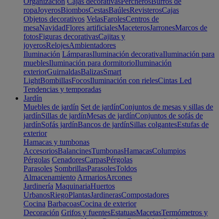
Organización
Cajas decorativas
Percheros
Burros de
ropa
Joyeros
Biombos
Cestas
Baúles
Revisteros
Cajas
Objetos decorativos
Velas
Faroles
Centros de
mesa
Navidad
Flores artificiales
Maceteros
Jarrones
Marcos de
fotos
Figuras decorativas
Cajitas y
joyeros
Relojes
Ambientadores
Iluminación
Lámparas
Iluminación decorativa
Iluminación para
muebles
Iluminación para dormitorio
Iluminación
exterior
Guirnaldas
Balizas
Smart
Light
Bombillas
Focos
Iluminación con rieles
Cintas Led
Tendencias y temporadas
Jardín
Muebles de jardín
Set de jardín
Conjuntos de mesas y sillas de
jardín
Sillas de jardín
Mesas de jardín
Conjuntos de sofás de
jardín
Sofás jardín
Bancos de jardín
Sillas colgantes
Estufas de
exterior
Hamacas y tumbonas
Accesorios
Balancines
Tumbonas
Hamacas
Columpios
Pérgolas
Cenadores
Carpas
Pérgolas
Parasoles
Sombrillas
Parasoles
Toldos
Almacenamiento
Armarios
Arcones
Jardinería
Maquinaria
Huertos
Urbanos
Riego
Plantas
Jardineras
Compostadores
Cocina
Barbacoas
Cocina de exterior
Decoración
Grifos y fuentes
Estatuas
Macetas
Termómetros y