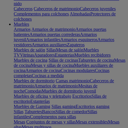
nido
Cabeceros
Cabeceros de matrimonio
Cabeceros juveniles
Complementos para colchones
Almohadas
Protectores de
colchones
Muebles
Armarios
Armarios de matrimonio
Armarios puertas
batientes
Armarios puertas correderas
Armarios
juvenil
Armarios infantiles
Armarios esquineros
Armarios
vestidores
Armarios auxiliares
Zapateros
Muebles de salón
Sillas
Mesas de salón
Muebles
TV
Vitrinas
Aparadores
Estanterias
Muebles recibidores
Muebles de cocina
Sillas de cocinas
Taburetes de cocina
Mesas
de cocina
Mesas y sillas de cocina
Muebles auxiliares de
cocina
Armarios de cocina
Cocinas modulares
Cocinas
completas
Cocinas a medida
Muebles de dormitorio
Camas matrimonio
Cabeceros de
matrimonio
Armarios de matrimonio
Mesitas de
noche
Comodas
Muebles de dormitorio juvenil
Muebles de oficina y teletrabajo
Escritorios
Sillas de
escritorio
Estanterías
Muebles de Gaming
Sillas gaming
Escritorios gaming
Sillas
Taburetes
Bancos
Sillas de comedor
Sillas
infantiles
Complementos para sillas
Mesas
Conjuntos de mesas y sillas
Mesas extensibles
Mesas
altas
Mesas multiusos