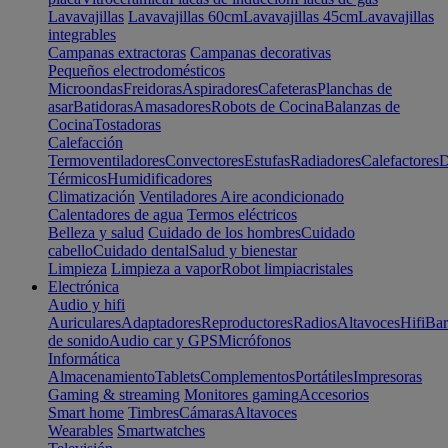
Lavavajillas
Lavavajillas 60cm
Lavavajillas 45cm
Lavavajillas
integrables
Campanas extractoras
Campanas decorativas
Pequeños electrodomésticos
Microondas
Freidoras
Aspiradores
Cafeteras
Planchas de
asar
Batidoras
Amasadores
Robots de Cocina
Balanzas de
Cocina
Tostadoras
Calefacción
Termoventiladores
Convectores
Estufas
Radiadores
Calefactores
D
Térmicos
Humidificadores
Climatización
Ventiladores
Aire acondicionado
Calentadores de agua
Termos eléctricos
Belleza y salud
Cuidado de los hombres
Cuidado
cabello
Cuidado dental
Salud y bienestar
Limpieza
Limpieza a vapor
Robot limpiacristales
Electrónica
Audio y hifi
Auriculares
Adaptadores
Reproductores
Radios
Altavoces
Hifi
Bar
de sonido
Audio car y GPS
Micrófonos
Informática
Almacenamiento
Tablets
Complementos
Portátiles
Impresoras
Gaming & streaming
Monitores gaming
Accesorios
Smart home
Timbres
Cámaras
Altavoces
Wearables
Smartwatches