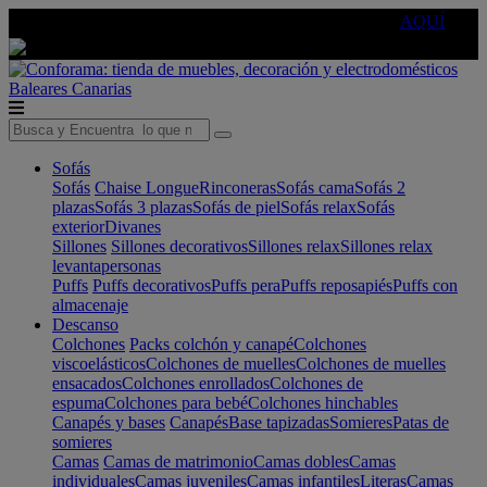
🔵Cambia tu electro con
-10% EXTRA
de descuento ☑️
AQUÍ
Baleares
Canarias
Sofás
Sofás
Chaise Longue
Rinconeras
Sofás cama
Sofás 2
plazas
Sofás 3 plazas
Sofás de piel
Sofás relax
Sofás
exterior
Divanes
Sillones
Sillones decorativos
Sillones relax
Sillones relax
levantapersonas
Puffs
Puffs decorativos
Puffs pera
Puffs reposapiés
Puffs con
almacenaje
Descanso
Colchones
Packs colchón y canapé
Colchones
viscoelásticos
Colchones de muelles
Colchones de muelles
ensacados
Colchones enrollados
Colchones de
espuma
Colchones para bebé
Colchones hinchables
Canapés y bases
Canapés
Base tapizadas
Somieres
Patas de
somieres
Camas
Camas de matrimonio
Camas dobles
Camas
individuales
Camas juveniles
Camas infantiles
Literas
Camas