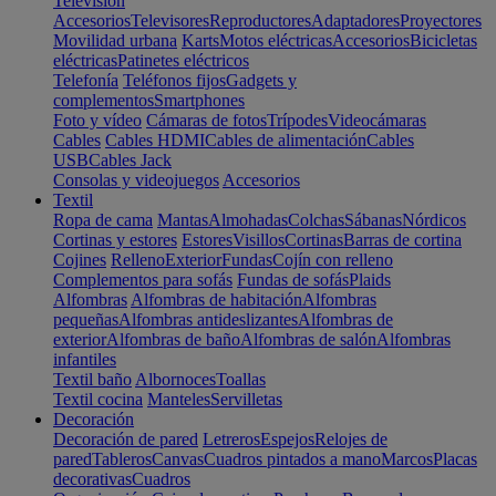
Televisión
Accesorios
Televisores
Reproductores
Adaptadores
Proyectores
Movilidad urbana
Karts
Motos eléctricas
Accesorios
Bicicletas
eléctricas
Patinetes eléctricos
Telefonía
Teléfonos fijos
Gadgets y
complementos
Smartphones
Foto y vídeo
Cámaras de fotos
Trípodes
Videocámaras
Cables
Cables HDMI
Cables de alimentación
Cables
USB
Cables Jack
Consolas y videojuegos
Accesorios
Textil
Ropa de cama
Mantas
Almohadas
Colchas
Sábanas
Nórdicos
Cortinas y estores
Estores
Visillos
Cortinas
Barras de cortina
Cojines
Relleno
Exterior
Fundas
Cojín con relleno
Complementos para sofás
Fundas de sofás
Plaids
Alfombras
Alfombras de habitación
Alfombras
pequeñas
Alfombras antideslizantes
Alfombras de
exterior
Alfombras de baño
Alfombras de salón
Alfombras
infantiles
Textil baño
Albornoces
Toallas
Textil cocina
Manteles
Servilletas
Decoración
Decoración de pared
Letreros
Espejos
Relojes de
pared
Tableros
Canvas
Cuadros pintados a mano
Marcos
Placas
decorativas
Cuadros