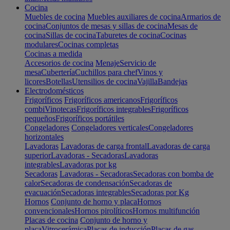
Cocina
Muebles de cocina
Muebles auxiliares de cocina
Armarios de
cocina
Conjuntos de mesas y sillas de cocina
Mesas de
cocina
Sillas de cocina
Taburetes de cocina
Cocinas
modulares
Cocinas completas
Cocinas a medida
Accesorios de cocina
Menaje
Servicio de
mesa
Cubertería
Cuchillos para chef
Vinos y
licores
Botellas
Utensilios de cocina
Vajilla
Bandejas
Electrodomésticos
Frigoríficos
Frigoríficos americanos
Frigoríficos
combi
Vinotecas
Frigoríficos integrables
Frigoríficos
pequeños
Frigoríficos portátiles
Congeladores
Congeladores verticales
Congeladores
horizontales
Lavadoras
Lavadoras de carga frontal
Lavadoras de carga
superior
Lavadoras - Secadoras
Lavadoras
integrables
Lavadoras por kg
Secadoras
Lavadoras - Secadoras
Secadoras con bomba de
calor
Secadoras de condensación
Secadoras de
evacuación
Secadoras integrables
Secadoras por Kg
Hornos
Conjunto de horno y placa
Hornos
convencionales
Hornos pirolíticos
Hornos multifunción
Placas de cocina
Conjunto de horno y
placa
Vitrocerámica
Placas de inducción
Placas de gas