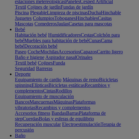
estaciones metereológicas
Paneles
Cesped Artificial
Textil
Cojines de jardín
Fundas de jardín
Piscina
Plegable
Limpieza de piscinas
Ducha
Hinchable
Juguetes
Columpios
Toboganes
Hinchables
Casitas
Mascotas
Comederos
Jaulas
Casetas para mascotas
Bebé
Habitación bebé
Humidificadores
Cestas
Colchón para
bebé
Muebles para habitación de bebé
Cunas
Cama
bebé
Decoración bebé
Paseo
Coche
Mochilas
Accesorios
Capazos
Carrito ligero
Baño e higiene
Aspirador nasal
Orinales
Textil bebé
Cojines
Funda
Seguridad
Barreras
Deporte
Equipamiento de cardio
Máquinas de remo
Bicicletas
spinning
Elípticas
Bicicletas estáticas
Recambios y
complementos
Cintas
Rodillos
Equipamiento de musculación
Bancos
Mancuernas
Máquinas
Plataformas
vibratorias
Recambios y complementos
Accesorios fitness
Bandas
Barras
Plataforma de
step
Cuerdas
Bolas y esferas de equilibrio
Recuperación muscular
Electroestimulación
Terapia de
percusión
Baño