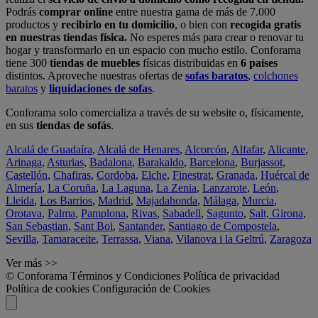
Podrás
comprar online
entre nuestra gama de más de 7.000
productos y
recibirlo en tu domicilio
, o bien con
recogida gratis
en nuestras tiendas física.
No esperes más para crear o renovar tu
hogar y transformarlo en un espacio con mucho estilo. Conforama
tiene 300
tiendas de muebles
físicas distribuidas en
6 países
distintos. Aproveche nuestras ofertas de
sofas baratos
,
colchones
baratos
y
liquidaciones de sofas
.
Conforama solo comercializa a través de su website o, físicamente,
en sus
tiendas de sofás
.
Alcalá de Guadaíra
,
Alcalá de Henares
,
Alcorcón
,
Alfafar
,
Alicante
,
Arinaga
,
Asturias
,
Badalona
,
Barakaldo
,
Barcelona
,
Burjassot
,
Castellón
,
Chafiras
,
Cordoba
,
Elche
,
Finestrat
,
Granada
,
Huércal de
Almería
,
La Coruña
,
La Laguna
,
La Zenia
,
Lanzarote
,
León
,
Lleida
,
Los Barrios
,
Madrid
,
Majadahonda
,
Málaga
,
Murcia
,
Orotava
,
Palma
,
Pamplona
,
Rivas
,
Sabadell
,
Sagunto
,
Salt, Girona
,
San Sebastian
,
Sant Boi
,
Santander
,
Santiago de Compostela
,
Sevilla
,
Tamaraceite
,
Terrassa
,
Viana
,
Vilanova i la Geltrú
,
Zaragoza
Ver más >>
© Conforama
Términos y Condiciones
Política de privacidad
Política de cookies
Configuración de Cookies