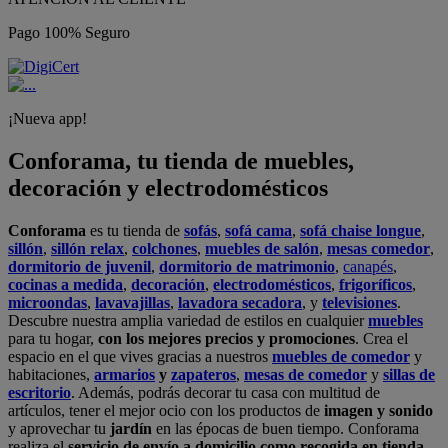
Pago 100% Seguro
¡Nueva app!
Conforama, tu tienda de muebles,
decoración y electrodomésticos
Conforama
es tu tienda de
sofás
,
sofá cama
,
sofá chaise longue
,
sillón
,
sillón relax
,
colchones
,
muebles de salón
,
mesas comedor
,
dormitorio de juvenil
,
dormitorio de matrimonio
,
canapés
,
cocinas a medida
,
decoración
,
electrodomésticos
,
frigoríficos
,
microondas
,
lavavajillas
,
lavadora secadora
, y
televisiones
.
Descubre nuestra amplia variedad de estilos en cualquier
muebles
para tu hogar,
con los mejores precios y promociones
. Crea el
espacio en el que vives gracias a nuestros
muebles de comedor
y
habitaciones,
armarios
y
zapateros
,
mesas de comedor
y
sillas de
escritorio
. Además, podrás decorar tu casa con multitud de
artículos, tener el mejor ocio con los productos de
imagen y sonido
y aprovechar tu
jardín
en las épocas de buen tiempo. Conforama
realiza el
servicio de envío a domicilio como recogida en tienda.