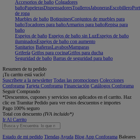
Accesorios de baño
Colgadores
baño
Papeleras
Dispensadores
Toalleros
Jaboneras
Escobillero
Port
de ropa
Muebles de baño
Botiquines
Conjuntos de muebles para
baño
Tocadores para baño
Armarios para baño
Repisa para
baño
Espejos de baño
Espejos de baño sin Luz
Espejos de baño
iluminados
Espejos de baño con aumento
Sanitarios
Bañeras
Lavabos
Mamparas
Grifería
Grifos para cocina
Grifos para ducha
Seguridad de baño
Barras de seguridad para baño
Resumen de tu pedido
¡Tu carrito está vacío!
Suscríbete a la newsletter
Todas las promociones
Colecciones
Conforama
Tarjeta Conforama
Financiación
Catálogos Conforama
Seguir Comprando
*Descuentos, cupones y servicios son aplicados en el carrito. Haz
clic en Tramitar Pedido para ver estos descuentos e importes
Pago 100% seguro
Total con descuento
(IVA incluido*)
Ir Al Carrito
Estado de mi pedido
Tiendas
Ayuda
Blog
App Conforama
Baleares