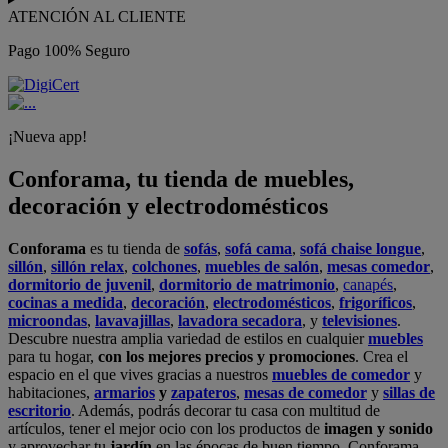
ATENCIÓN AL CLIENTE
Pago 100% Seguro
¡Nueva app!
Conforama, tu tienda de muebles,
decoración y electrodomésticos
Conforama
es tu tienda de
sofás
,
sofá cama
,
sofá chaise longue
,
sillón
,
sillón relax
,
colchones
,
muebles de salón
,
mesas comedor
,
dormitorio de juvenil
,
dormitorio de matrimonio
,
canapés
,
cocinas a medida
,
decoración
,
electrodomésticos
,
frigoríficos
,
microondas
,
lavavajillas
,
lavadora secadora
, y
televisiones
.
Descubre nuestra amplia variedad de estilos en cualquier
muebles
para tu hogar,
con los mejores precios y promociones
. Crea el
espacio en el que vives gracias a nuestros
muebles de comedor
y
habitaciones,
armarios
y
zapateros
,
mesas de comedor
y
sillas de
escritorio
. Además, podrás decorar tu casa con multitud de
artículos, tener el mejor ocio con los productos de
imagen y sonido
y aprovechar tu
jardín
en las épocas de buen tiempo. Conforama