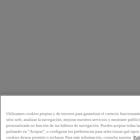
Utilizamos cookies propias y de terceros para garantizar el correcto funcionami
sitio web, analizar la navegación, mejorar nuestros servicios y mostrarte public
personalizada en función de tus hábitos de navegación. Puedes aceptar todas la
pulsando en “Aceptar”, o configurar tus preferencias para seleccionar qué tipos
cookies deseas permitir o rechazar. Para más información, consulta nuestra
Pol