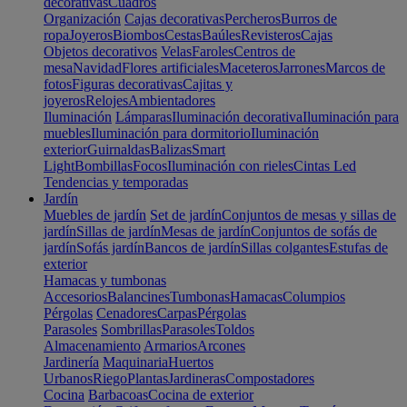
decorativas
Cuadros
Organización
Cajas decorativas
Percheros
Burros de
ropa
Joyeros
Biombos
Cestas
Baúles
Revisteros
Cajas
Objetos decorativos
Velas
Faroles
Centros de
mesa
Navidad
Flores artificiales
Maceteros
Jarrones
Marcos de
fotos
Figuras decorativas
Cajitas y
joyeros
Relojes
Ambientadores
Iluminación
Lámparas
Iluminación decorativa
Iluminación para
muebles
Iluminación para dormitorio
Iluminación
exterior
Guirnaldas
Balizas
Smart
Light
Bombillas
Focos
Iluminación con rieles
Cintas Led
Tendencias y temporadas
Jardín
Muebles de jardín
Set de jardín
Conjuntos de mesas y sillas de
jardín
Sillas de jardín
Mesas de jardín
Conjuntos de sofás de
jardín
Sofás jardín
Bancos de jardín
Sillas colgantes
Estufas de
exterior
Hamacas y tumbonas
Accesorios
Balancines
Tumbonas
Hamacas
Columpios
Pérgolas
Cenadores
Carpas
Pérgolas
Parasoles
Sombrillas
Parasoles
Toldos
Almacenamiento
Armarios
Arcones
Jardinería
Maquinaria
Huertos
Urbanos
Riego
Plantas
Jardineras
Compostadores
Cocina
Barbacoas
Cocina de exterior