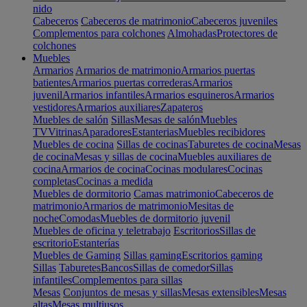
nido
Cabeceros
Cabeceros de matrimonio
Cabeceros juveniles
Complementos para colchones
Almohadas
Protectores de
colchones
Muebles
Armarios
Armarios de matrimonio
Armarios puertas
batientes
Armarios puertas correderas
Armarios
juvenil
Armarios infantiles
Armarios esquineros
Armarios
vestidores
Armarios auxiliares
Zapateros
Muebles de salón
Sillas
Mesas de salón
Muebles
TV
Vitrinas
Aparadores
Estanterias
Muebles recibidores
Muebles de cocina
Sillas de cocinas
Taburetes de cocina
Mesas
de cocina
Mesas y sillas de cocina
Muebles auxiliares de
cocina
Armarios de cocina
Cocinas modulares
Cocinas
completas
Cocinas a medida
Muebles de dormitorio
Camas matrimonio
Cabeceros de
matrimonio
Armarios de matrimonio
Mesitas de
noche
Comodas
Muebles de dormitorio juvenil
Muebles de oficina y teletrabajo
Escritorios
Sillas de
escritorio
Estanterías
Muebles de Gaming
Sillas gaming
Escritorios gaming
Sillas
Taburetes
Bancos
Sillas de comedor
Sillas
infantiles
Complementos para sillas
Mesas
Conjuntos de mesas y sillas
Mesas extensibles
Mesas
altas
Mesas multiusos