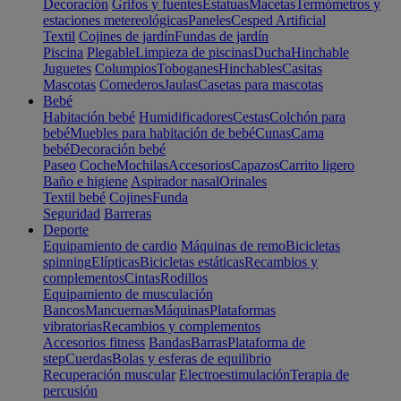
Decoración
Grifos y fuentes
Estatuas
Macetas
Termómetros y
estaciones metereológicas
Paneles
Cesped Artificial
Textil
Cojines de jardín
Fundas de jardín
Piscina
Plegable
Limpieza de piscinas
Ducha
Hinchable
Juguetes
Columpios
Toboganes
Hinchables
Casitas
Mascotas
Comederos
Jaulas
Casetas para mascotas
Bebé
Habitación bebé
Humidificadores
Cestas
Colchón para
bebé
Muebles para habitación de bebé
Cunas
Cama
bebé
Decoración bebé
Paseo
Coche
Mochilas
Accesorios
Capazos
Carrito ligero
Baño e higiene
Aspirador nasal
Orinales
Textil bebé
Cojines
Funda
Seguridad
Barreras
Deporte
Equipamiento de cardio
Máquinas de remo
Bicicletas
spinning
Elípticas
Bicicletas estáticas
Recambios y
complementos
Cintas
Rodillos
Equipamiento de musculación
Bancos
Mancuernas
Máquinas
Plataformas
vibratorias
Recambios y complementos
Accesorios fitness
Bandas
Barras
Plataforma de
step
Cuerdas
Bolas y esferas de equilibrio
Recuperación muscular
Electroestimulación
Terapia de
percusión