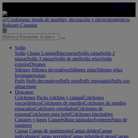
🔵Cambia tu electro con
-10% EXTRA
de descuento ☑️
AQUÍ
Baleares
Canarias
Sofás
Sofás
Chaise Longue
Rinconeras
Sofás cama
Sofás 2
plazas
Sofás 3 plazas
Sofás de piel
Sofás relax
Sofás
exterior
Divanes
Sillones
Sillones decorativos
Sillones relax
Sillones relax
levantapersonas
Puffs
Puffs decorativos
Puffs pera
Puffs reposapiés
Puffs con
almacenaje
Descanso
Colchones
Packs colchón y canapé
Colchones
viscoelásticos
Colchones de muelles
Colchones de muelles
ensacados
Colchones enrollados
Colchones de
espuma
Colchones para bebé
Colchones hinchables
Canapés y bases
Canapés
Base tapizadas
Somieres
Patas de
somieres
Camas
Camas de matrimonio
Camas dobles
Camas
individuales
Camas juveniles
Camas infantiles
Literas
Camas