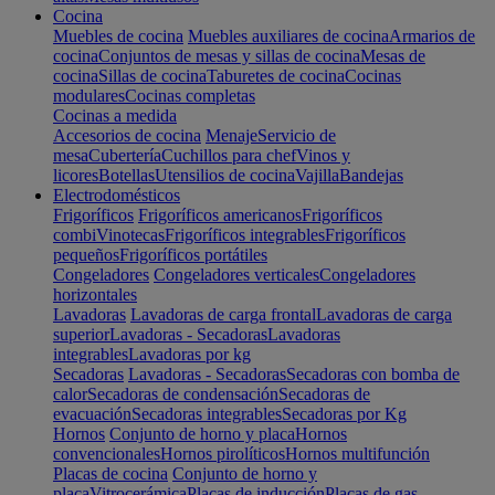
Cocina
Muebles de cocina
Muebles auxiliares de cocina
Armarios de
cocina
Conjuntos de mesas y sillas de cocina
Mesas de
cocina
Sillas de cocina
Taburetes de cocina
Cocinas
modulares
Cocinas completas
Cocinas a medida
Accesorios de cocina
Menaje
Servicio de
mesa
Cubertería
Cuchillos para chef
Vinos y
licores
Botellas
Utensilios de cocina
Vajilla
Bandejas
Electrodomésticos
Frigoríficos
Frigoríficos americanos
Frigoríficos
combi
Vinotecas
Frigoríficos integrables
Frigoríficos
pequeños
Frigoríficos portátiles
Congeladores
Congeladores verticales
Congeladores
horizontales
Lavadoras
Lavadoras de carga frontal
Lavadoras de carga
superior
Lavadoras - Secadoras
Lavadoras
integrables
Lavadoras por kg
Secadoras
Lavadoras - Secadoras
Secadoras con bomba de
calor
Secadoras de condensación
Secadoras de
evacuación
Secadoras integrables
Secadoras por Kg
Hornos
Conjunto de horno y placa
Hornos
convencionales
Hornos pirolíticos
Hornos multifunción
Placas de cocina
Conjunto de horno y
placa
Vitrocerámica
Placas de inducción
Placas de gas