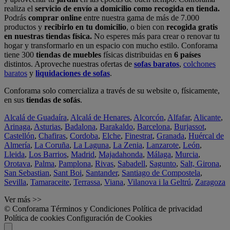
realiza el
servicio de envío a domicilio como recogida en tienda.
Podrás
comprar online
entre nuestra gama de más de 7.000
productos y
recibirlo en tu domicilio
, o bien con
recogida gratis
en nuestras tiendas física.
No esperes más para crear o renovar tu
hogar y transformarlo en un espacio con mucho estilo. Conforama
tiene 300
tiendas de muebles
físicas distribuidas en
6 países
distintos. Aproveche nuestras ofertas de
sofas baratos
,
colchones
baratos
y
liquidaciones de sofas
.
Conforama solo comercializa a través de su website o, físicamente,
en sus
tiendas de sofás
.
Alcalá de Guadaíra
,
Alcalá de Henares
,
Alcorcón
,
Alfafar
,
Alicante
,
Arinaga
,
Asturias
,
Badalona
,
Barakaldo
,
Barcelona
,
Burjassot
,
Castellón
,
Chafiras
,
Cordoba
,
Elche
,
Finestrat
,
Granada
,
Huércal de
Almería
,
La Coruña
,
La Laguna
,
La Zenia
,
Lanzarote
,
León
,
Lleida
,
Los Barrios
,
Madrid
,
Majadahonda
,
Málaga
,
Murcia
,
Orotava
,
Palma
,
Pamplona
,
Rivas
,
Sabadell
,
Sagunto
,
Salt, Girona
,
San Sebastian
,
Sant Boi
,
Santander
,
Santiago de Compostela
,
Sevilla
,
Tamaraceite
,
Terrassa
,
Viana
,
Vilanova i la Geltrú
,
Zaragoza
Ver más >>
© Conforama
Términos y Condiciones
Política de privacidad
Política de cookies
Configuración de Cookies