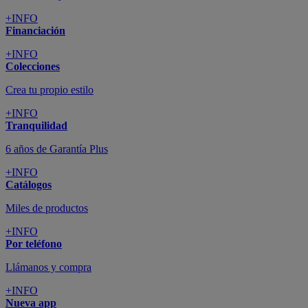
+INFO
Financiación
+INFO
Colecciones
Crea tu propio estilo
+INFO
Tranquilidad
6 años de Garantía Plus
+INFO
Catálogos
Miles de productos
+INFO
Por teléfono
Llámanos y compra
+INFO
Nueva app