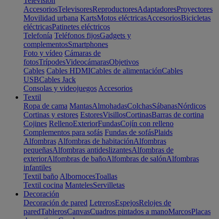
Televisión
Accesorios
Televisores
Reproductores
Adaptadores
Proyectores
Movilidad urbana
Karts
Motos eléctricas
Accesorios
Bicicletas
eléctricas
Patinetes eléctricos
Telefonía
Teléfonos fijos
Gadgets y
complementos
Smartphones
Foto y vídeo
Cámaras de
fotos
Trípodes
Videocámaras
Objetivos
Cables
Cables HDMI
Cables de alimentación
Cables
USB
Cables Jack
Consolas y videojuegos
Accesorios
Textil
Ropa de cama
Mantas
Almohadas
Colchas
Sábanas
Nórdicos
Cortinas y estores
Estores
Visillos
Cortinas
Barras de cortina
Cojines
Relleno
Exterior
Fundas
Cojín con relleno
Complementos para sofás
Fundas de sofás
Plaids
Alfombras
Alfombras de habitación
Alfombras
pequeñas
Alfombras antideslizantes
Alfombras de
exterior
Alfombras de baño
Alfombras de salón
Alfombras
infantiles
Textil baño
Albornoces
Toallas
Textil cocina
Manteles
Servilletas
Decoración
Decoración de pared
Letreros
Espejos
Relojes de
pared
Tableros
Canvas
Cuadros pintados a mano
Marcos
Placas