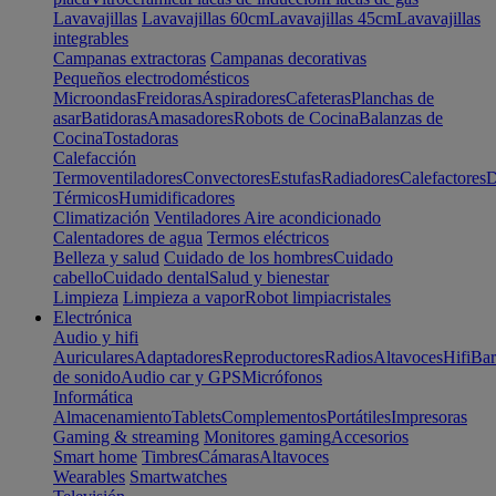
Lavavajillas
Lavavajillas 60cm
Lavavajillas 45cm
Lavavajillas
integrables
Campanas extractoras
Campanas decorativas
Pequeños electrodomésticos
Microondas
Freidoras
Aspiradores
Cafeteras
Planchas de
asar
Batidoras
Amasadores
Robots de Cocina
Balanzas de
Cocina
Tostadoras
Calefacción
Termoventiladores
Convectores
Estufas
Radiadores
Calefactores
D
Térmicos
Humidificadores
Climatización
Ventiladores
Aire acondicionado
Calentadores de agua
Termos eléctricos
Belleza y salud
Cuidado de los hombres
Cuidado
cabello
Cuidado dental
Salud y bienestar
Limpieza
Limpieza a vapor
Robot limpiacristales
Electrónica
Audio y hifi
Auriculares
Adaptadores
Reproductores
Radios
Altavoces
Hifi
Bar
de sonido
Audio car y GPS
Micrófonos
Informática
Almacenamiento
Tablets
Complementos
Portátiles
Impresoras
Gaming & streaming
Monitores gaming
Accesorios
Smart home
Timbres
Cámaras
Altavoces
Wearables
Smartwatches