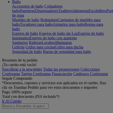
Baño
Accesorios de baño
Colgadores
baño
Papeleras
Dispensadores
Toalleros
Jaboneras
Escobillero
Port
de ropa
Muebles de baño
Botiquines
Conjuntos de muebles para
baño
Tocadores para baño
Armarios para baño
Repisa para
baño
Espejos de baño
Espejos de baño sin Luz
Espejos de baño
iluminados
Espejos de baño con aumento
Sanitarios
Bañeras
Lavabos
Mamparas
Grifería
Grifos para cocina
Grifos para ducha
Seguridad de baño
Barras de seguridad para baño
Resumen de tu pedido
¡Tu carrito está vacío!
Suscríbete a la newsletter
Todas las promociones
Colecciones
Conforama
Tarjeta Conforama
Financiación
Catálogos Conforama
Seguir Comprando
*Descuentos, cupones y servicios son aplicados en el carrito. Haz
clic en Tramitar Pedido para ver estos descuentos e importes
Pago 100% seguro
Total con descuento
(IVA incluido*)
Ir Al Carrito