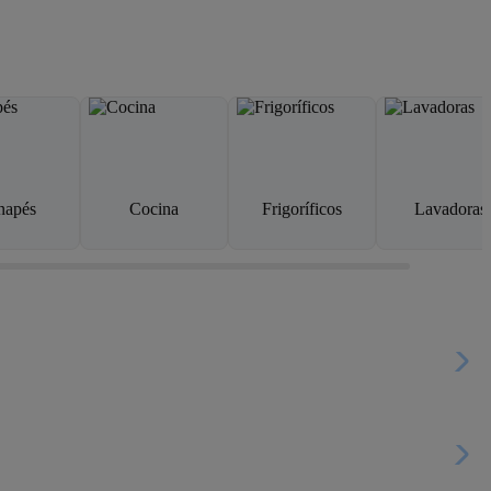
napés
Cocina
Frigoríficos
Lavadoras