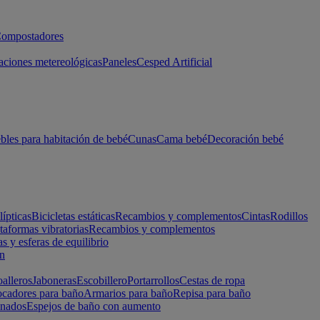
ompostadores
aciones metereológicas
Paneles
Cesped Artificial
les para habitación de bebé
Cunas
Cama bebé
Decoración bebé
lípticas
Bicicletas estáticas
Recambios y complementos
Cintas
Rodillos
taformas vibratorias
Recambios y complementos
s y esferas de equilibrio
ón
alleros
Jaboneras
Escobillero
Portarrollos
Cestas de ropa
cadores para baño
Armarios para baño
Repisa para baño
inados
Espejos de baño con aumento