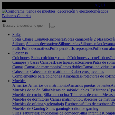
🔵Cambia tu electro con
-10% EXTRA
de descuento ☑️
AQUÍ
Baleares
Canarias
Sofás
Sofás
Chaise Longue
Rinconeras
Sofás cama
Sofás 2 plazas
Sofá
Sillones
Sillones decorativos
Sillones relax
Sillones relax levant
Puffs
Puffs decorativos
Puffs pera
Puffs reposapiés
Puffs con al
Descanso
Colchones
Packs colchón y canapé
Colchones viscoelásticos
Col
Canapés y bases
Canapés
Base tapizadas
Somieres
Patas de somi
Camas
Camas de matrimonio
Camas dobles
Camas individuales
Cabeceros
Cabeceros de matrimonio
Cabeceros juveniles
Complementos para colchones
Almohadas
Protectores de colch
Muebles
Armarios
Armarios de matrimonio
Armarios puertas batientes
Ar
Muebles de salón
Sillas
Mesas de salón
Muebles TV
Vitrinas
Apa
Muebles de cocina
Sillas de cocinas
Taburetes de cocina
Mesas d
Muebles de dormitorio
Camas matrimonio
Cabeceros de matrim
Muebles de oficina y teletrabajo
Escritorios
Sillas de escritorio
Es
Muebles de Gaming
Sillas gaming
Escritorios gaming
Sillas
Taburetes
Bancos
Sillas de comedor
Sillas infantiles
Complem