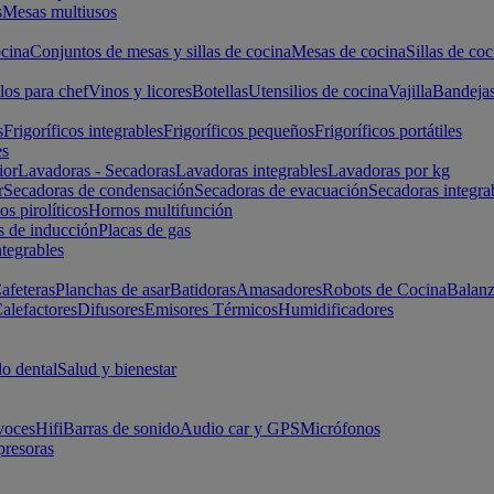
s
Mesas multiusos
cina
Conjuntos de mesas y sillas de cocina
Mesas de cocina
Sillas de coc
los para chef
Vinos y licores
Botellas
Utensilios de cocina
Vajilla
Bandeja
s
Frigoríficos integrables
Frigoríficos pequeños
Frigoríficos portátiles
es
ior
Lavadoras - Secadoras
Lavadoras integrables
Lavadoras por kg
r
Secadoras de condensación
Secadoras de evacuación
Secadoras integra
s pirolíticos
Hornos multifunción
s de inducción
Placas de gas
ntegrables
afeteras
Planchas de asar
Batidoras
Amasadores
Robots de Cocina
Balanz
alefactores
Difusores
Emisores Térmicos
Humidificadores
o dental
Salud y bienestar
voces
Hifi
Barras de sonido
Audio car y GPS
Micrófonos
presoras