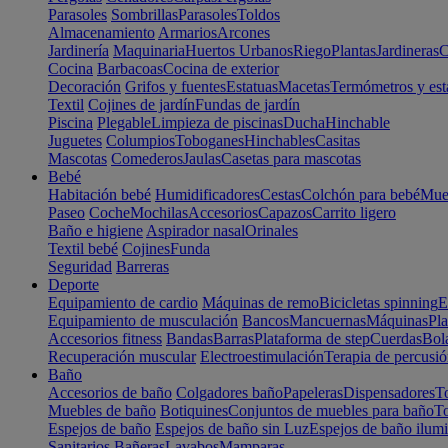
Parasoles
Sombrillas
Parasoles
Toldos
Almacenamiento
Armarios
Arcones
Jardinería
Maquinaria
Huertos Urbanos
Riego
Plantas
Jardineras
C
Cocina
Barbacoas
Cocina de exterior
Decoración
Grifos y fuentes
Estatuas
Macetas
Termómetros y est
Textil
Cojines de jardín
Fundas de jardín
Piscina
Plegable
Limpieza de piscinas
Ducha
Hinchable
Juguetes
Columpios
Toboganes
Hinchables
Casitas
Mascotas
Comederos
Jaulas
Casetas para mascotas
Bebé
Habitación bebé
Humidificadores
Cestas
Colchón para bebé
Mueb
Paseo
Coche
Mochilas
Accesorios
Capazos
Carrito ligero
Baño e higiene
Aspirador nasal
Orinales
Textil bebé
Cojines
Funda
Seguridad
Barreras
Deporte
Equipamiento de cardio
Máquinas de remo
Bicicletas spinning
E
Equipamiento de musculación
Bancos
Mancuernas
Máquinas
Pla
Accesorios fitness
Bandas
Barras
Plataforma de step
Cuerdas
Bola
Recuperación muscular
Electroestimulación
Terapia de percusi
Baño
Accesorios de baño
Colgadores baño
Papeleras
Dispensadores
To
Muebles de baño
Botiquines
Conjuntos de muebles para baño
To
Espejos de baño
Espejos de baño sin Luz
Espejos de baño ilum
Sanitarios
Bañeras
Lavabos
Mamparas