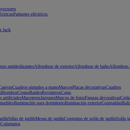
oyectores
éctricas
Patinetes eléctricos
s Jack
ras antideslizantes
Alfombras de exterior
Alfombras de baño
Alfombras 
Canvas
Cuadros pintados a mano
Marcos
Placas decorativas
Cuadros
s
Biombos
Cestas
Baúles
Revisteros
Cajas
s artificiales
Maceteros
Jarrones
Marcos de fotos
Figuras decorativas
Cajit
muebles
Iluminación para dormitorio
Iluminación exterior
Guirnaldas
Bali
ardín
Sillas de jardín
Mesas de jardín
Conjuntos de sofás de jardín
Sofás j
s
Columpios