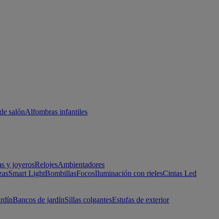
de salón
Alfombras infantiles
as y joyeros
Relojes
Ambientadores
zas
Smart Light
Bombillas
Focos
Iluminación con rieles
Cintas Led
ardín
Bancos de jardín
Sillas colgantes
Estufas de exterior