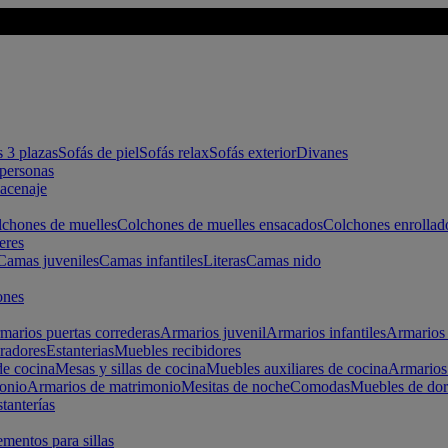
s 3 plazas
Sofás de piel
Sofás relax
Sofás exterior
Divanes
apersonas
macenaje
chones de muelles
Colchones de muelles ensacados
Colchones enrollad
eres
Camas juveniles
Camas infantiles
Literas
Camas nido
ones
marios puertas correderas
Armarios juvenil
Armarios infantiles
Armarios 
radores
Estanterias
Muebles recibidores
e cocina
Mesas y sillas de cocina
Muebles auxiliares de cocina
Armarios
onio
Armarios de matrimonio
Mesitas de noche
Comodas
Muebles de dor
tanterías
entos para sillas