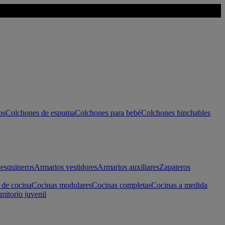
os
Colchones de espuma
Colchones para bebé
Colchones hinchables
esquineros
Armarios vestidores
Armarios auxiliares
Zapateros
 de cocina
Cocinas modulares
Cocinas completas
Cocinas a medida
mitorio juvenil