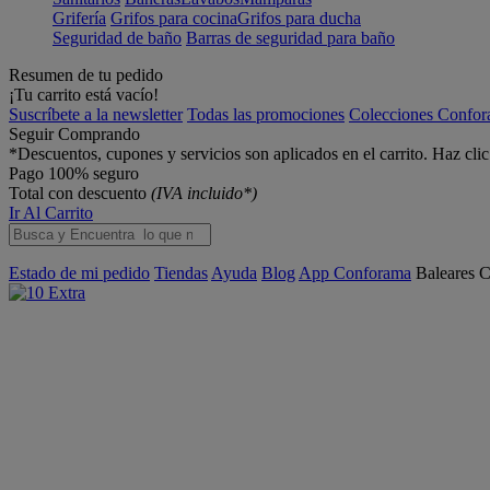
Grifería
Grifos para cocina
Grifos para ducha
Seguridad de baño
Barras de seguridad para baño
Resumen de tu pedido
¡Tu carrito está vacío!
Suscríbete a la newsletter
Todas las promociones
Colecciones Confo
Seguir Comprando
*Descuentos, cupones y servicios son aplicados en el carrito. Haz cli
Pago 100% seguro
Total con descuento
(IVA incluido*)
Ir Al Carrito
Estado de mi pedido
Tiendas
Ayuda
Blog
App Conforama
Baleares
C