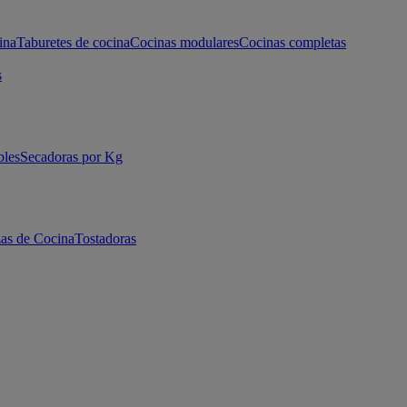
ina
Taburetes de cocina
Cocinas modulares
Cocinas completas
s
bles
Secadoras por Kg
as de Cocina
Tostadoras