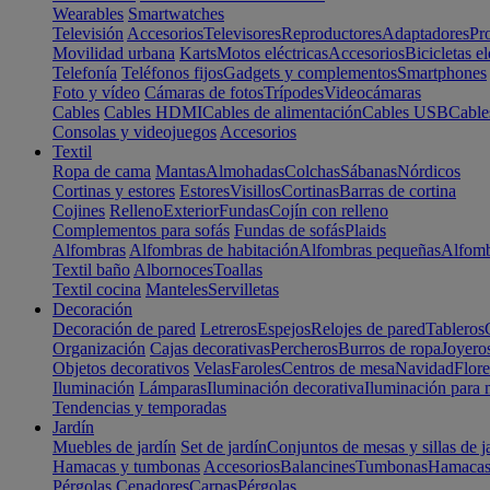
Wearables
Smartwatches
Televisión
Accesorios
Televisores
Reproductores
Adaptadores
Pr
Movilidad urbana
Karts
Motos eléctricas
Accesorios
Bicicletas el
Telefonía
Teléfonos fijos
Gadgets y complementos
Smartphones
Foto y vídeo
Cámaras de fotos
Trípodes
Videocámaras
Cables
Cables HDMI
Cables de alimentación
Cables USB
Cable
Consolas y videojuegos
Accesorios
Textil
Ropa de cama
Mantas
Almohadas
Colchas
Sábanas
Nórdicos
Cortinas y estores
Estores
Visillos
Cortinas
Barras de cortina
Cojines
Relleno
Exterior
Fundas
Cojín con relleno
Complementos para sofás
Fundas de sofás
Plaids
Alfombras
Alfombras de habitación
Alfombras pequeñas
Alfomb
Textil baño
Albornoces
Toallas
Textil cocina
Manteles
Servilletas
Decoración
Decoración de pared
Letreros
Espejos
Relojes de pared
Tableros
Organización
Cajas decorativas
Percheros
Burros de ropa
Joyero
Objetos decorativos
Velas
Faroles
Centros de mesa
Navidad
Flore
Iluminación
Lámparas
Iluminación decorativa
Iluminación para 
Tendencias y temporadas
Jardín
Muebles de jardín
Set de jardín
Conjuntos de mesas y sillas de j
Hamacas y tumbonas
Accesorios
Balancines
Tumbonas
Hamaca
Pérgolas
Cenadores
Carpas
Pérgolas