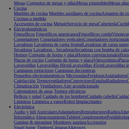
Mesas
Conjuntos de mesas y sillas
Mesas extensibles
Mesas alta
Cocina
Muebles de cocina
Muebles auxiliares de cocina
Armarios de co
Cocinas a medida
Accesorios de cocina
Menaje
Servicio de mesa
Cubertería
Cuchil
Electrodomésticos
Frigoríficos
Frigoríficos americanos
Frigoríficos combi
Vinoteca
Congeladores
Congeladores verticales
Congeladores horizontal
Lavadoras
Lavadoras de carga frontal
Lavadoras de carga super
Secadoras
Lavadoras - Secadoras
Secadoras con bomba de calo
Hornos
Conjunto de horno y placa
Hornos convencionales
Horno
Placas de cocina
Conjunto de horno y placa
Vitrocerámica
Placa
Lavavajillas
Lavavajillas 60cm
Lavavajillas 45cm
Lavavajillas i
Campanas extractoras
Campanas decorativas
Pequeños electrodomésticos
Microondas
Freidoras
Aspiradores
C
Calefacción
Termoventiladores
Convectores
Estufas
Radiadores
C
Climatización
Ventiladores
Aire acondicionado
Calentadores de agua
Termos eléctricos
Belleza y salud
Cuidado de los hombres
Cuidado cabello
Cuidad
Limpieza
Limpieza a vapor
Robot limpiacristales
Electrónica
Audio y hifi
Auriculares
Adaptadores
Reproductores
Radios
Alta
Informática
Almacenamiento
Tablets
Complementos
Portátiles
Im
Gaming & streaming
Monitores gaming
Accesorios
Smart home
Timbres
Cámaras
Altavoces