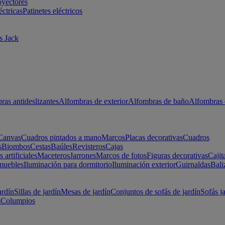
oyectores
éctricas
Patinetes eléctricos
s Jack
ras antideslizantes
Alfombras de exterior
Alfombras de baño
Alfombras 
Canvas
Cuadros pintados a mano
Marcos
Placas decorativas
Cuadros
s
Biombos
Cestas
Baúles
Revisteros
Cajas
s artificiales
Maceteros
Jarrones
Marcos de fotos
Figuras decorativas
Cajit
muebles
Iluminación para dormitorio
Iluminación exterior
Guirnaldas
Bali
ardín
Sillas de jardín
Mesas de jardín
Conjuntos de sofás de jardín
Sofás j
s
Columpios