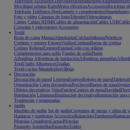
Televisión
Accesorios
Televisores
Reproductores
Adaptadores
Pr
Movilidad urbana
Karts
Motos eléctricas
Accesorios
Bicicletas el
Telefonía
Teléfonos fijos
Gadgets y complementos
Smartphones
Foto y vídeo
Cámaras de fotos
Trípodes
Videocámaras
Cables
Cables HDMI
Cables de alimentación
Cables USB
Cable
Consolas y videojuegos
Accesorios
Textil
Ropa de cama
Mantas
Almohadas
Colchas
Sábanas
Nórdicos
Cortinas y estores
Estores
Visillos
Cortinas
Barras de cortina
Cojines
Relleno
Exterior
Fundas
Cojín con relleno
Complementos para sofás
Fundas de sofás
Plaids
Alfombras
Alfombras de habitación
Alfombras pequeñas
Alfomb
Textil baño
Albornoces
Toallas
Textil cocina
Manteles
Servilletas
Decoración
Decoración de pared
Letreros
Espejos
Relojes de pared
Tableros
Organización
Cajas decorativas
Percheros
Burros de ropa
Joyero
Objetos decorativos
Velas
Faroles
Centros de mesa
Navidad
Flore
Iluminación
Lámparas
Iluminación decorativa
Iluminación para 
Tendencias y temporadas
Jardín
Muebles de jardín
Set de jardín
Conjuntos de mesas y sillas de j
Hamacas y tumbonas
Accesorios
Balancines
Tumbonas
Hamaca
Pérgolas
Cenadores
Carpas
Pérgolas
Parasoles
Sombrillas
Parasoles
Toldos