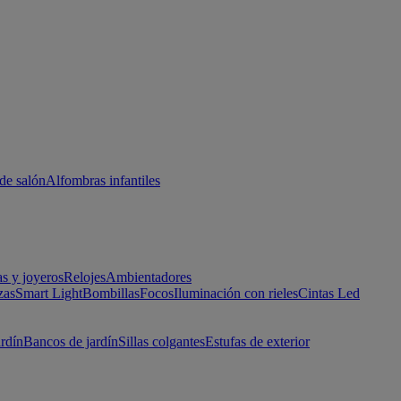
de salón
Alfombras infantiles
as y joyeros
Relojes
Ambientadores
zas
Smart Light
Bombillas
Focos
Iluminación con rieles
Cintas Led
ardín
Bancos de jardín
Sillas colgantes
Estufas de exterior