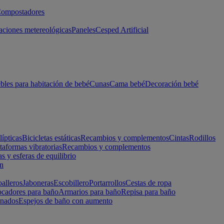
ompostadores
aciones metereológicas
Paneles
Cesped Artificial
les para habitación de bebé
Cunas
Cama bebé
Decoración bebé
lípticas
Bicicletas estáticas
Recambios y complementos
Cintas
Rodillos
taformas vibratorias
Recambios y complementos
s y esferas de equilibrio
ón
alleros
Jaboneras
Escobillero
Portarrollos
Cestas de ropa
cadores para baño
Armarios para baño
Repisa para baño
inados
Espejos de baño con aumento