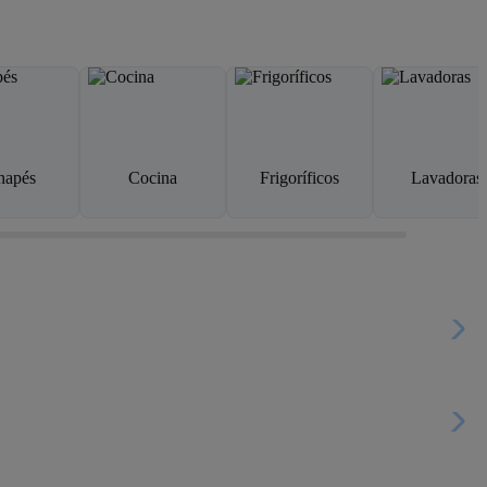
napés
Cocina
Frigoríficos
Lavadoras