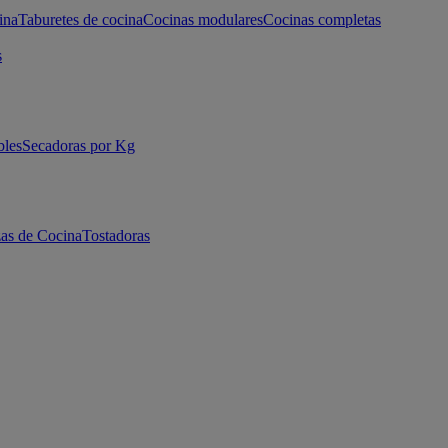
ina
Taburetes de cocina
Cocinas modulares
Cocinas completas
s
bles
Secadoras por Kg
as de Cocina
Tostadoras