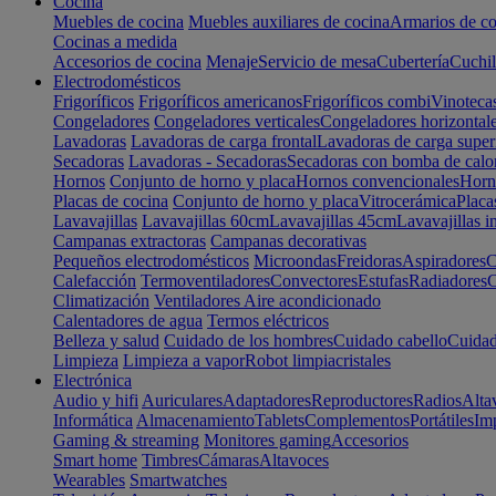
Cocina
Muebles de cocina
Muebles auxiliares de cocina
Armarios de co
Cocinas a medida
Accesorios de cocina
Menaje
Servicio de mesa
Cubertería
Cuchil
Electrodomésticos
Frigoríficos
Frigoríficos americanos
Frigoríficos combi
Vinoteca
Congeladores
Congeladores verticales
Congeladores horizontal
Lavadoras
Lavadoras de carga frontal
Lavadoras de carga super
Secadoras
Lavadoras - Secadoras
Secadoras con bomba de calo
Hornos
Conjunto de horno y placa
Hornos convencionales
Horno
Placas de cocina
Conjunto de horno y placa
Vitrocerámica
Placa
Lavavajillas
Lavavajillas 60cm
Lavavajillas 45cm
Lavavajillas i
Campanas extractoras
Campanas decorativas
Pequeños electrodomésticos
Microondas
Freidoras
Aspiradores
C
Calefacción
Termoventiladores
Convectores
Estufas
Radiadores
C
Climatización
Ventiladores
Aire acondicionado
Calentadores de agua
Termos eléctricos
Belleza y salud
Cuidado de los hombres
Cuidado cabello
Cuidad
Limpieza
Limpieza a vapor
Robot limpiacristales
Electrónica
Audio y hifi
Auriculares
Adaptadores
Reproductores
Radios
Alta
Informática
Almacenamiento
Tablets
Complementos
Portátiles
Im
Gaming & streaming
Monitores gaming
Accesorios
Smart home
Timbres
Cámaras
Altavoces
Wearables
Smartwatches