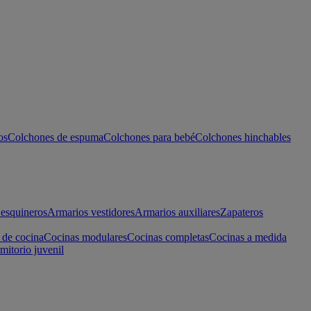
os
Colchones de espuma
Colchones para bebé
Colchones hinchables
esquineros
Armarios vestidores
Armarios auxiliares
Zapateros
 de cocina
Cocinas modulares
Cocinas completas
Cocinas a medida
mitorio juvenil