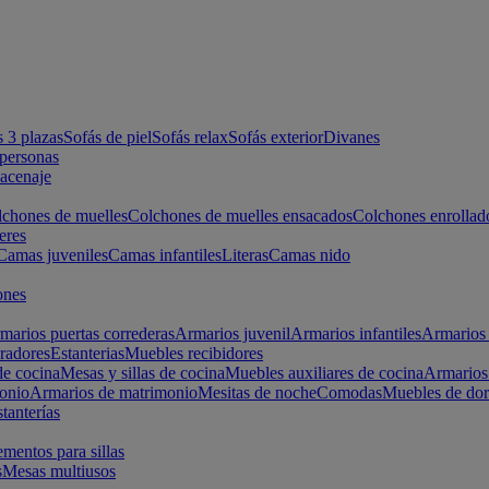
s 3 plazas
Sofás de piel
Sofás relax
Sofás exterior
Divanes
apersonas
macenaje
chones de muelles
Colchones de muelles ensacados
Colchones enrollad
eres
Camas juveniles
Camas infantiles
Literas
Camas nido
ones
marios puertas correderas
Armarios juvenil
Armarios infantiles
Armarios 
radores
Estanterias
Muebles recibidores
e cocina
Mesas y sillas de cocina
Muebles auxiliares de cocina
Armarios
onio
Armarios de matrimonio
Mesitas de noche
Comodas
Muebles de dor
tanterías
entos para sillas
s
Mesas multiusos