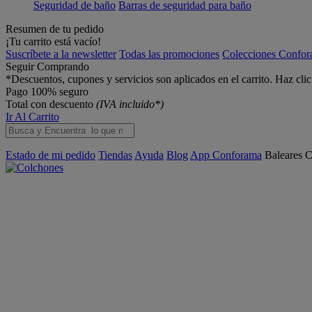
Seguridad de baño
Barras de seguridad para baño
Resumen de tu pedido
¡Tu carrito está vacío!
Suscríbete a la newsletter
Todas las promociones
Colecciones Confo
Seguir Comprando
*Descuentos, cupones y servicios son aplicados en el carrito. Haz cli
Pago 100% seguro
Total con descuento
(IVA incluido*)
Ir Al Carrito
Estado de mi pedido
Tiendas
Ayuda
Blog
App Conforama
Baleares
C