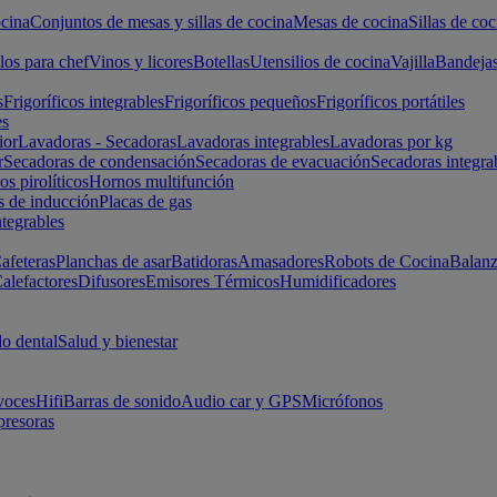
cina
Conjuntos de mesas y sillas de cocina
Mesas de cocina
Sillas de coc
los para chef
Vinos y licores
Botellas
Utensilios de cocina
Vajilla
Bandeja
s
Frigoríficos integrables
Frigoríficos pequeños
Frigoríficos portátiles
es
ior
Lavadoras - Secadoras
Lavadoras integrables
Lavadoras por kg
r
Secadoras de condensación
Secadoras de evacuación
Secadoras integra
s pirolíticos
Hornos multifunción
s de inducción
Placas de gas
ntegrables
afeteras
Planchas de asar
Batidoras
Amasadores
Robots de Cocina
Balanz
alefactores
Difusores
Emisores Térmicos
Humidificadores
o dental
Salud y bienestar
voces
Hifi
Barras de sonido
Audio car y GPS
Micrófonos
presoras