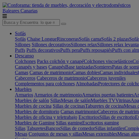
Baleares
Canarias
Sofás
Sofás
Chaise Longue
Rinconeras
Sofás cama
Sofás 2 plazas
Sofá
Sillones
Sillones decorativos
Sillones relax
Sillones relax levant
Puffs
Puffs decorativos
Puffs pera
Puffs reposapiés
Puffs con al
Descanso
Colchones
Packs colchón y canapé
Colchones viscoelásticos
Col
Canapés y bases
Canapés
Base tapizadas
Somieres
Patas de somi
Camas
Camas de matrimonio
Camas dobles
Camas individuales
Cabeceros
Cabeceros de matrimonio
Cabeceros juveniles
Complementos para colchones
Almohadas
Protectores de colch
Muebles
Armarios
Armarios de matrimonio
Armarios puertas batientes
Ar
Muebles de salón
Sillas
Mesas de salón
Muebles TV
Vitrinas
Apa
Muebles de cocina
Sillas de cocinas
Taburetes de cocina
Mesas d
Muebles de dormitorio
Camas matrimonio
Cabeceros de matrim
Muebles de oficina y teletrabajo
Escritorios
Sillas de escritorio
Es
Muebles de Gaming
Sillas gaming
Escritorios gaming
Sillas
Taburetes
Bancos
Sillas de comedor
Sillas infantiles
Complem
Mesas
Conjuntos de mesas y sillas
Mesas extensibles
Mesas alta