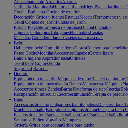
Almacenamiento
Armarios
Arcones
Jardinería
Maquinaria
Huertos Urbanos
Riego
Plantas
Jardineras
C
Cocina
Barbacoas
Cocina de exterior
Decoración
Grifos y fuentes
Estatuas
Macetas
Termómetros y est
Textil
Cojines de jardín
Fundas de jardín
Piscina
Plegable
Limpieza de piscinas
Ducha
Hinchable
Juguetes
Columpios
Toboganes
Hinchables
Casitas
Mascotas
Comederos
Jaulas
Casetas para mascotas
Bebé
Habitación bebé
Humidificadores
Cestas
Colchón para bebé
Mueb
Paseo
Coche
Mochilas
Accesorios
Capazos
Carrito ligero
Baño e higiene
Aspirador nasal
Orinales
Textil bebé
Cojines
Funda
Seguridad
Barreras
Deporte
Equipamiento de cardio
Máquinas de remo
Bicicletas spinning
E
Equipamiento de musculación
Bancos
Mancuernas
Máquinas
Pla
Accesorios fitness
Bandas
Barras
Plataforma de step
Cuerdas
Bola
Recuperación muscular
Electroestimulación
Terapia de percusi
Baño
Accesorios de baño
Colgadores baño
Papeleras
Dispensadores
To
Muebles de baño
Botiquines
Conjuntos de muebles para baño
To
Espejos de baño
Espejos de baño sin Luz
Espejos de baño ilum
Sanitarios
Bañeras
Lavabos
Mamparas
Grifería
Grifos para cocina
Grifos para ducha