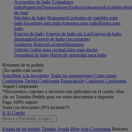
Accesorios de baño
Colgadores
baño
Papeleras
Dispensadores
Toalleros
Jaboneras
Escobillero
Port
de ropa
Muebles de baño
Botiquines
Conjuntos de muebles para
baño
Tocadores para baño
Armarios para baño
Repisa para
baño
Espejos de baño
Espejos de baño sin Luz
Espejos de baño
iluminados
Espejos de baño con aumento
Sanitarios
Bañeras
Lavabos
Mamparas
Grifería
Grifos para cocina
Grifos para ducha
Seguridad de baño
Barras de seguridad para baño
Resumen de tu pedido
¡Tu carrito está vacío!
Suscríbete a la newsletter
Todas las promociones
Colecciones
Conforama
Tarjeta Conforama
Financiación
Catálogos Conforama
Seguir Comprando
*Descuentos, cupones y servicios son aplicados en el carrito. Haz
clic en Tramitar Pedido para ver estos descuentos e importes
Pago 100% seguro
Total con descuento
(IVA incluido*)
Ir Al Carrito
Estado de mi pedido
Tiendas
Ayuda
Blog
App Conforama
Baleares