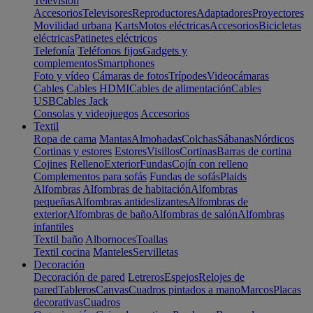
Televisión
Accesorios
Televisores
Reproductores
Adaptadores
Proyectores
Movilidad urbana
Karts
Motos eléctricas
Accesorios
Bicicletas
eléctricas
Patinetes eléctricos
Telefonía
Teléfonos fijos
Gadgets y
complementos
Smartphones
Foto y vídeo
Cámaras de fotos
Trípodes
Videocámaras
Cables
Cables HDMI
Cables de alimentación
Cables
USB
Cables Jack
Consolas y videojuegos
Accesorios
Textil
Ropa de cama
Mantas
Almohadas
Colchas
Sábanas
Nórdicos
Cortinas y estores
Estores
Visillos
Cortinas
Barras de cortina
Cojines
Relleno
Exterior
Fundas
Cojín con relleno
Complementos para sofás
Fundas de sofás
Plaids
Alfombras
Alfombras de habitación
Alfombras
pequeñas
Alfombras antideslizantes
Alfombras de
exterior
Alfombras de baño
Alfombras de salón
Alfombras
infantiles
Textil baño
Albornoces
Toallas
Textil cocina
Manteles
Servilletas
Decoración
Decoración de pared
Letreros
Espejos
Relojes de
pared
Tableros
Canvas
Cuadros pintados a mano
Marcos
Placas
decorativas
Cuadros