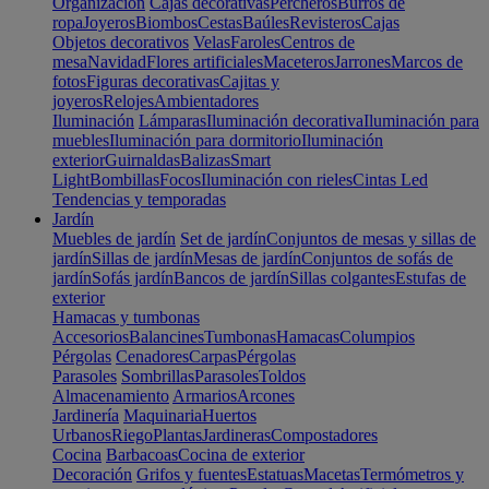
Organización
Cajas decorativas
Percheros
Burros de
ropa
Joyeros
Biombos
Cestas
Baúles
Revisteros
Cajas
Objetos decorativos
Velas
Faroles
Centros de
mesa
Navidad
Flores artificiales
Maceteros
Jarrones
Marcos de
fotos
Figuras decorativas
Cajitas y
joyeros
Relojes
Ambientadores
Iluminación
Lámparas
Iluminación decorativa
Iluminación para
muebles
Iluminación para dormitorio
Iluminación
exterior
Guirnaldas
Balizas
Smart
Light
Bombillas
Focos
Iluminación con rieles
Cintas Led
Tendencias y temporadas
Jardín
Muebles de jardín
Set de jardín
Conjuntos de mesas y sillas de
jardín
Sillas de jardín
Mesas de jardín
Conjuntos de sofás de
jardín
Sofás jardín
Bancos de jardín
Sillas colgantes
Estufas de
exterior
Hamacas y tumbonas
Accesorios
Balancines
Tumbonas
Hamacas
Columpios
Pérgolas
Cenadores
Carpas
Pérgolas
Parasoles
Sombrillas
Parasoles
Toldos
Almacenamiento
Armarios
Arcones
Jardinería
Maquinaria
Huertos
Urbanos
Riego
Plantas
Jardineras
Compostadores
Cocina
Barbacoas
Cocina de exterior
Decoración
Grifos y fuentes
Estatuas
Macetas
Termómetros y