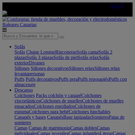
🔵Cambia tu electro con
-10% EXTRA
de descuento ☑️
AQUÍ
Baleares
Canarias
Sofás
Sofás
Chaise Longue
Rinconeras
Sofás cama
Sofás 2
plazas
Sofás 3 plazas
Sofás de piel
Sofás relax
Sofás
exterior
Divanes
Sillones
Sillones decorativos
Sillones relax
Sillones relax
levantapersonas
Puffs
Puffs decorativos
Puffs pera
Puffs reposapiés
Puffs con
almacenaje
Descanso
Colchones
Packs colchón y canapé
Colchones
viscoelásticos
Colchones de muelles
Colchones de muelles
ensacados
Colchones enrollados
Colchones de
espuma
Colchones para bebé
Colchones hinchables
Canapés y bases
Canapés
Base tapizadas
Somieres
Patas de
somieres
Camas
Camas de matrimonio
Camas dobles
Camas
individuales
Camas juveniles
Camas infantiles
Literas
Camas