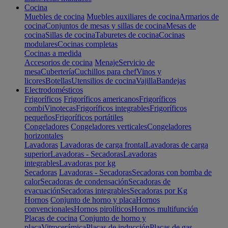
Cocina
Muebles de cocina
Muebles auxiliares de cocina
Armarios de
cocina
Conjuntos de mesas y sillas de cocina
Mesas de
cocina
Sillas de cocina
Taburetes de cocina
Cocinas
modulares
Cocinas completas
Cocinas a medida
Accesorios de cocina
Menaje
Servicio de
mesa
Cubertería
Cuchillos para chef
Vinos y
licores
Botellas
Utensilios de cocina
Vajilla
Bandejas
Electrodomésticos
Frigoríficos
Frigoríficos americanos
Frigoríficos
combi
Vinotecas
Frigoríficos integrables
Frigoríficos
pequeños
Frigoríficos portátiles
Congeladores
Congeladores verticales
Congeladores
horizontales
Lavadoras
Lavadoras de carga frontal
Lavadoras de carga
superior
Lavadoras - Secadoras
Lavadoras
integrables
Lavadoras por kg
Secadoras
Lavadoras - Secadoras
Secadoras con bomba de
calor
Secadoras de condensación
Secadoras de
evacuación
Secadoras integrables
Secadoras por Kg
Hornos
Conjunto de horno y placa
Hornos
convencionales
Hornos pirolíticos
Hornos multifunción
Placas de cocina
Conjunto de horno y
placa
Vitrocerámica
Placas de inducción
Placas de gas