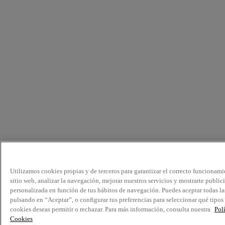
Utilizamos cookies propias y de terceros para garantizar el correcto funcionami
sitio web, analizar la navegación, mejorar nuestros servicios y mostrarte public
personalizada en función de tus hábitos de navegación. Puedes aceptar todas la
pulsando en “Aceptar”, o configurar tus preferencias para seleccionar qué tipos
cookies deseas permitir o rechazar. Para más información, consulta nuestra
Pol
Cookies