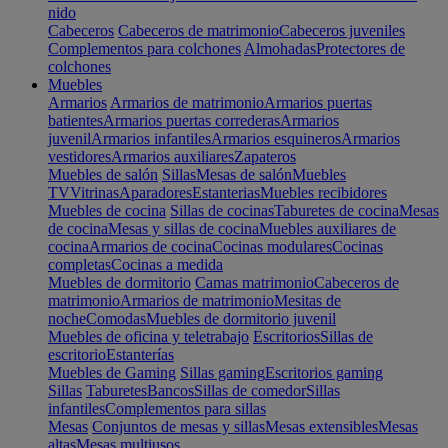
nido
Cabeceros
Cabeceros de matrimonio
Cabeceros juveniles
Complementos para colchones
Almohadas
Protectores de
colchones
Muebles
Armarios
Armarios de matrimonio
Armarios puertas
batientes
Armarios puertas correderas
Armarios
juvenil
Armarios infantiles
Armarios esquineros
Armarios
vestidores
Armarios auxiliares
Zapateros
Muebles de salón
Sillas
Mesas de salón
Muebles
TV
Vitrinas
Aparadores
Estanterias
Muebles recibidores
Muebles de cocina
Sillas de cocinas
Taburetes de cocina
Mesas
de cocina
Mesas y sillas de cocina
Muebles auxiliares de
cocina
Armarios de cocina
Cocinas modulares
Cocinas
completas
Cocinas a medida
Muebles de dormitorio
Camas matrimonio
Cabeceros de
matrimonio
Armarios de matrimonio
Mesitas de
noche
Comodas
Muebles de dormitorio juvenil
Muebles de oficina y teletrabajo
Escritorios
Sillas de
escritorio
Estanterías
Muebles de Gaming
Sillas gaming
Escritorios gaming
Sillas
Taburetes
Bancos
Sillas de comedor
Sillas
infantiles
Complementos para sillas
Mesas
Conjuntos de mesas y sillas
Mesas extensibles
Mesas
altas
Mesas multiusos