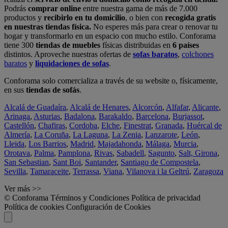
Podrás
comprar online
entre nuestra gama de más de 7.000
productos y
recibirlo en tu domicilio
, o bien con
recogida gratis
en nuestras tiendas física.
No esperes más para crear o renovar tu
hogar y transformarlo en un espacio con mucho estilo. Conforama
tiene 300
tiendas de muebles
físicas distribuidas en
6 países
distintos. Aproveche nuestras ofertas de
sofas baratos
,
colchones
baratos
y
liquidaciones de sofas
.
Conforama solo comercializa a través de su website o, físicamente,
en sus
tiendas de sofás
.
Alcalá de Guadaíra
,
Alcalá de Henares
,
Alcorcón
,
Alfafar
,
Alicante
,
Arinaga
,
Asturias
,
Badalona
,
Barakaldo
,
Barcelona
,
Burjassot
,
Castellón
,
Chafiras
,
Cordoba
,
Elche
,
Finestrat
,
Granada
,
Huércal de
Almería
,
La Coruña
,
La Laguna
,
La Zenia
,
Lanzarote
,
León
,
Lleida
,
Los Barrios
,
Madrid
,
Majadahonda
,
Málaga
,
Murcia
,
Orotava
,
Palma
,
Pamplona
,
Rivas
,
Sabadell
,
Sagunto
,
Salt, Girona
,
San Sebastian
,
Sant Boi
,
Santander
,
Santiago de Compostela
,
Sevilla
,
Tamaraceite
,
Terrassa
,
Viana
,
Vilanova i la Geltrú
,
Zaragoza
Ver más >>
© Conforama
Términos y Condiciones
Política de privacidad
Política de cookies
Configuración de Cookies