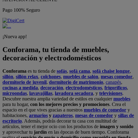
Pago 100% Seguro
¡Nueva app!
Conforama, tu tienda de muebles,
decoración y electrodomésticos
Conforama
es tu tienda de
sofás
,
sofá cama
,
sofá chaise longue
,
sillón
,
sillón relax
,
colchones
,
muebles de salón
,
mesas comedor
,
dormitorio de juvenil
,
dormitorio de matrimonio
,
canapés
,
cocinas a medida
,
decoración
,
electrodomésticos
,
frigoríficos
,
microondas
,
lavavajillas
,
lavadora secadora
, y
televisiones
.
Descubre nuestra amplia variedad de estilos en cualquier
muebles
para tu hogar,
con los mejores precios y promociones
. Crea el
espacio en el que vives gracias a nuestros
muebles de comedor
y
habitaciones,
armarios
y
zapateros
,
mesas de comedor
y
sillas de
escritorio
. Además, podrás decorar tu casa con multitud de
artículos, tener el mejor ocio con los productos de
imagen y sonido
y aprovechar tu
jardín
en las épocas de buen tiempo. Conforama
realiza el
servicio de envío a domicilio como recogida en tienda.