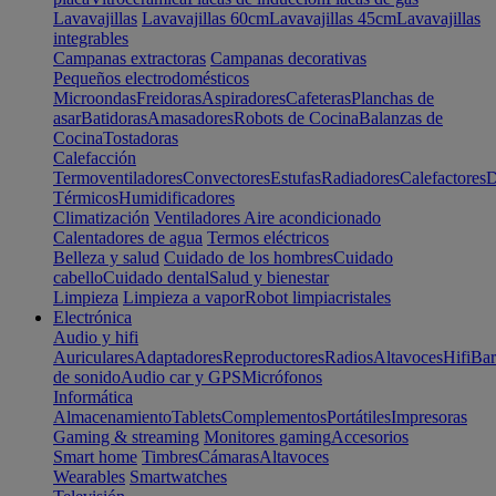
Lavavajillas
Lavavajillas 60cm
Lavavajillas 45cm
Lavavajillas
integrables
Campanas extractoras
Campanas decorativas
Pequeños electrodomésticos
Microondas
Freidoras
Aspiradores
Cafeteras
Planchas de
asar
Batidoras
Amasadores
Robots de Cocina
Balanzas de
Cocina
Tostadoras
Calefacción
Termoventiladores
Convectores
Estufas
Radiadores
Calefactores
D
Térmicos
Humidificadores
Climatización
Ventiladores
Aire acondicionado
Calentadores de agua
Termos eléctricos
Belleza y salud
Cuidado de los hombres
Cuidado
cabello
Cuidado dental
Salud y bienestar
Limpieza
Limpieza a vapor
Robot limpiacristales
Electrónica
Audio y hifi
Auriculares
Adaptadores
Reproductores
Radios
Altavoces
Hifi
Bar
de sonido
Audio car y GPS
Micrófonos
Informática
Almacenamiento
Tablets
Complementos
Portátiles
Impresoras
Gaming & streaming
Monitores gaming
Accesorios
Smart home
Timbres
Cámaras
Altavoces
Wearables
Smartwatches