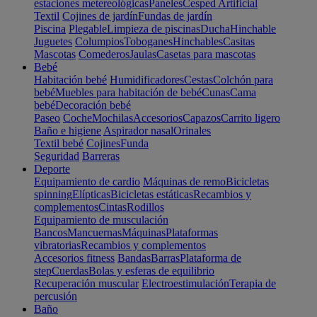
estaciones metereológicas
Paneles
Cesped Artificial
Textil
Cojines de jardín
Fundas de jardín
Piscina
Plegable
Limpieza de piscinas
Ducha
Hinchable
Juguetes
Columpios
Toboganes
Hinchables
Casitas
Mascotas
Comederos
Jaulas
Casetas para mascotas
Bebé
Habitación bebé
Humidificadores
Cestas
Colchón para
bebé
Muebles para habitación de bebé
Cunas
Cama
bebé
Decoración bebé
Paseo
Coche
Mochilas
Accesorios
Capazos
Carrito ligero
Baño e higiene
Aspirador nasal
Orinales
Textil bebé
Cojines
Funda
Seguridad
Barreras
Deporte
Equipamiento de cardio
Máquinas de remo
Bicicletas
spinning
Elípticas
Bicicletas estáticas
Recambios y
complementos
Cintas
Rodillos
Equipamiento de musculación
Bancos
Mancuernas
Máquinas
Plataformas
vibratorias
Recambios y complementos
Accesorios fitness
Bandas
Barras
Plataforma de
step
Cuerdas
Bolas y esferas de equilibrio
Recuperación muscular
Electroestimulación
Terapia de
percusión
Baño