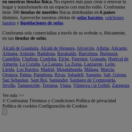
en nuestras tiendas física.
No esperes más para crear o renovar tu
hogar y transformarlo en un espacio con mucho estilo. Conforama
tiene 300
tiendas de muebles
físicas distribuidas en
6 países
distintos. Aproveche nuestras ofertas de
sofas baratos
,
colchones
baratos
y
liquidaciones de sofas
.
Conforama solo comercializa a través de su website o, físicamente,
en sus
tiendas de sofás
.
Alcalá de Guadaíra
,
Alcalá de Henares
,
Alcorcón
,
Alfafar
,
Alicante
,
Arinaga
,
Asturias
,
Badalona
,
Barakaldo
,
Barcelona
,
Burjassot
,
Castellón
,
Chafiras
,
Cordoba
,
Elche
,
Finestrat
,
Granada
,
Huércal de
Almería
,
La Coruña
,
La Laguna
,
La Zenia
,
Lanzarote
,
León
,
Lleida
,
Los Barrios
,
Madrid
,
Majadahonda
,
Málaga
,
Murcia
,
Orotava
,
Palma
,
Pamplona
,
Rivas
,
Sabadell
,
Sagunto
,
Salt, Girona
,
San Sebastian
,
Sant Boi
,
Santander
,
Santiago de Compostela
,
Sevilla
,
Tamaraceite
,
Terrassa
,
Viana
,
Vilanova i la Geltrú
,
Zaragoza
Ver más >>
© Conforama
Términos y Condiciones
Política de privacidad
Política de cookies
Configuración de Cookies