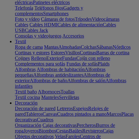
eléctricas
Patinetes eléctricos
Telefonía
Teléfonos fijos
Gadgets y
complementos
Smartphones
Foto y vídeo
Cámaras de fotos
Trípodes
Videocámaras
Cables
Cables HDMI
Cables de alimentación
Cables
USB
Cables Jack
Consolas y videojuegos
Accesorios
Textil
Ropa de cama
Mantas
Almohadas
Colchas
Sábanas
Nórdicos
Cortinas y estores
Estores
Visillos
Cortinas
Barras de cortina
Cojines
Relleno
Exterior
Fundas
Cojín con relleno
Complementos para sofás
Fundas de sofás
Plaids
Alfombras
Alfombras de habitación
Alfombras
pequeñas
Alfombras antideslizantes
Alfombras de
exterior
Alfombras de baño
Alfombras de salón
Alfombras
infantiles
Textil baño
Albornoces
Toallas
Textil cocina
Manteles
Servilletas
Decoración
Decoración de pared
Letreros
Espejos
Relojes de
pared
Tableros
Canvas
Cuadros pintados a mano
Marcos
Placas
decorativas
Cuadros
Organización
Cajas decorativas
Percheros
Burros de
ropa
Joyeros
Biombos
Cestas
Baúles
Revisteros
Cajas
Objetos decorativos
Velas
Faroles
Centros de