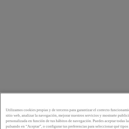
Utilizamos cookies propias y de terceros para garantizar el correcto funcionami
sitio web, analizar la navegación, mejorar nuestros servicios y mostrarte public
personalizada en función de tus hábitos de navegación. Puedes aceptar todas la
pulsando en “Aceptar”, o configurar tus preferencias para seleccionar qué tipos