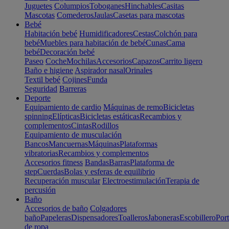
Juguetes
Columpios
Toboganes
Hinchables
Casitas
Mascotas
Comederos
Jaulas
Casetas para mascotas
Bebé
Habitación bebé
Humidificadores
Cestas
Colchón para
bebé
Muebles para habitación de bebé
Cunas
Cama
bebé
Decoración bebé
Paseo
Coche
Mochilas
Accesorios
Capazos
Carrito ligero
Baño e higiene
Aspirador nasal
Orinales
Textil bebé
Cojines
Funda
Seguridad
Barreras
Deporte
Equipamiento de cardio
Máquinas de remo
Bicicletas
spinning
Elípticas
Bicicletas estáticas
Recambios y
complementos
Cintas
Rodillos
Equipamiento de musculación
Bancos
Mancuernas
Máquinas
Plataformas
vibratorias
Recambios y complementos
Accesorios fitness
Bandas
Barras
Plataforma de
step
Cuerdas
Bolas y esferas de equilibrio
Recuperación muscular
Electroestimulación
Terapia de
percusión
Baño
Accesorios de baño
Colgadores
baño
Papeleras
Dispensadores
Toalleros
Jaboneras
Escobillero
Port
de ropa