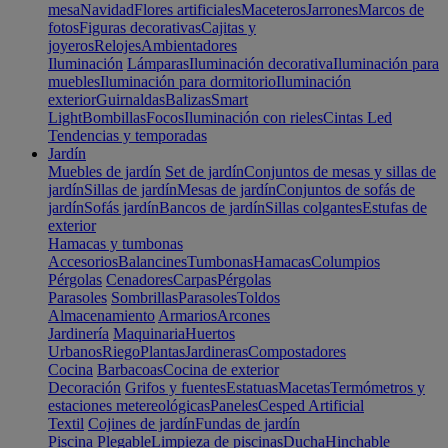
mesa
Navidad
Flores artificiales
Maceteros
Jarrones
Marcos de
fotos
Figuras decorativas
Cajitas y
joyeros
Relojes
Ambientadores
Iluminación
Lámparas
Iluminación decorativa
Iluminación para
muebles
Iluminación para dormitorio
Iluminación
exterior
Guirnaldas
Balizas
Smart
Light
Bombillas
Focos
Iluminación con rieles
Cintas Led
Tendencias y temporadas
Jardín
Muebles de jardín
Set de jardín
Conjuntos de mesas y sillas de
jardín
Sillas de jardín
Mesas de jardín
Conjuntos de sofás de
jardín
Sofás jardín
Bancos de jardín
Sillas colgantes
Estufas de
exterior
Hamacas y tumbonas
Accesorios
Balancines
Tumbonas
Hamacas
Columpios
Pérgolas
Cenadores
Carpas
Pérgolas
Parasoles
Sombrillas
Parasoles
Toldos
Almacenamiento
Armarios
Arcones
Jardinería
Maquinaria
Huertos
Urbanos
Riego
Plantas
Jardineras
Compostadores
Cocina
Barbacoas
Cocina de exterior
Decoración
Grifos y fuentes
Estatuas
Macetas
Termómetros y
estaciones metereológicas
Paneles
Cesped Artificial
Textil
Cojines de jardín
Fundas de jardín
Piscina
Plegable
Limpieza de piscinas
Ducha
Hinchable