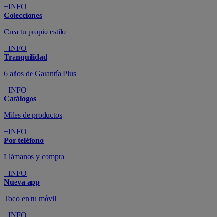
+INFO
Colecciones
Crea tu propio estilo
+INFO
Tranquilidad
6 años de Garantía Plus
+INFO
Catálogos
Miles de productos
+INFO
Por teléfono
Llámanos y compra
+INFO
Nueva app
Todo en tu móvil
+INFO