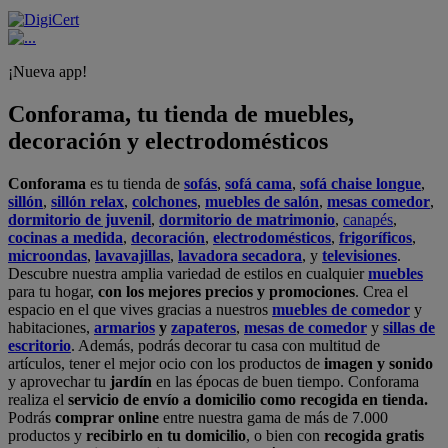
¡Nueva app!
Conforama, tu tienda de muebles,
decoración y electrodomésticos
Conforama
es tu tienda de
sofás
,
sofá cama
,
sofá chaise longue
,
sillón
,
sillón relax
,
colchones
,
muebles de salón
,
mesas comedor
,
dormitorio de juvenil
,
dormitorio de matrimonio
,
canapés
,
cocinas a medida
,
decoración
,
electrodomésticos
,
frigoríficos
,
microondas
,
lavavajillas
,
lavadora secadora
, y
televisiones
.
Descubre nuestra amplia variedad de estilos en cualquier
muebles
para tu hogar,
con los mejores precios y promociones
. Crea el
espacio en el que vives gracias a nuestros
muebles de comedor
y
habitaciones,
armarios
y
zapateros
,
mesas de comedor
y
sillas de
escritorio
. Además, podrás decorar tu casa con multitud de
artículos, tener el mejor ocio con los productos de
imagen y sonido
y aprovechar tu
jardín
en las épocas de buen tiempo. Conforama
realiza el
servicio de envío a domicilio como recogida en tienda.
Podrás
comprar online
entre nuestra gama de más de 7.000
productos y
recibirlo en tu domicilio
, o bien con
recogida gratis