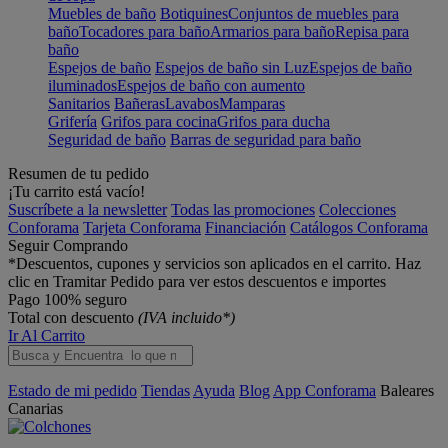
Muebles de baño
Botiquines
Conjuntos de muebles para
baño
Tocadores para baño
Armarios para baño
Repisa para
baño
Espejos de baño
Espejos de baño sin Luz
Espejos de baño
iluminados
Espejos de baño con aumento
Sanitarios
Bañeras
Lavabos
Mamparas
Grifería
Grifos para cocina
Grifos para ducha
Seguridad de baño
Barras de seguridad para baño
Resumen de tu pedido
¡Tu carrito está vacío!
Suscríbete a la newsletter
Todas las promociones
Colecciones
Conforama
Tarjeta Conforama
Financiación
Catálogos Conforama
Seguir Comprando
*Descuentos, cupones y servicios son aplicados en el carrito. Haz
clic en Tramitar Pedido para ver estos descuentos e importes
Pago 100% seguro
Total con descuento
(IVA incluido*)
Ir Al Carrito
Estado de mi pedido
Tiendas
Ayuda
Blog
App Conforama
Baleares
Canarias