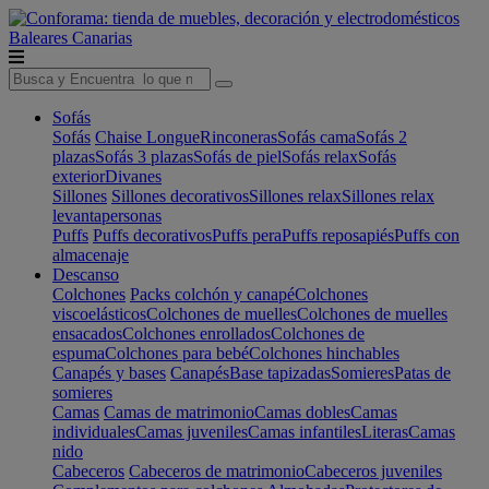
Baleares
Canarias
Sofás
Sofás
Chaise Longue
Rinconeras
Sofás cama
Sofás 2
plazas
Sofás 3 plazas
Sofás de piel
Sofás relax
Sofás
exterior
Divanes
Sillones
Sillones decorativos
Sillones relax
Sillones relax
levantapersonas
Puffs
Puffs decorativos
Puffs pera
Puffs reposapiés
Puffs con
almacenaje
Descanso
Colchones
Packs colchón y canapé
Colchones
viscoelásticos
Colchones de muelles
Colchones de muelles
ensacados
Colchones enrollados
Colchones de
espuma
Colchones para bebé
Colchones hinchables
Canapés y bases
Canapés
Base tapizadas
Somieres
Patas de
somieres
Camas
Camas de matrimonio
Camas dobles
Camas
individuales
Camas juveniles
Camas infantiles
Literas
Camas
nido
Cabeceros
Cabeceros de matrimonio
Cabeceros juveniles