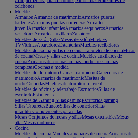
Complementos para colchones
Almohadas
Protectores de
colchones
Muebles
Armarios
Armarios de matrimonio
Armarios puertas
batientes
Armarios puertas correderas
Armarios
juvenil
Armarios infantiles
Armarios esquineros
Armarios
vestidores
Armarios auxiliares
Zapateros
Muebles de salón
Sillas
Mesas de salón
Muebles
TV
Vitrinas
Aparadores
Estanterias
Muebles recibidores
Muebles de cocina
Sillas de cocinas
Taburetes de cocina
Mesas
de cocina
Mesas y sillas de cocina
Muebles auxiliares de
cocina
Armarios de cocina
Cocinas modulares
Cocinas
completas
Cocinas a medida
Muebles de dormitorio
Camas matrimonio
Cabeceros de
matrimonio
Armarios de matrimonio
Mesitas de
noche
Comodas
Muebles de dormitorio juvenil
Muebles de oficina y teletrabajo
Escritorios
Sillas de
escritorio
Estanterías
Muebles de Gaming
Sillas gaming
Escritorios gaming
Sillas
Taburetes
Bancos
Sillas de comedor
Sillas
infantiles
Complementos para sillas
Mesas
Conjuntos de mesas y sillas
Mesas extensibles
Mesas
altas
Mesas multiusos
Cocina
Muebles de cocina
Muebles auxiliares de cocina
Armarios de