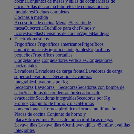
cocina
Conjuntos de mesas y sillas de cocina
Mesas de
cocina
Sillas de cocina
Taburetes de cocina
Cocinas
modulares
Cocinas completas
Cocinas a medida
Accesorios de cocina
Menaje
Servicio de
mesa
Cubertería
Cuchillos para chef
Vinos y
licores
Botellas
Utensilios de cocina
Vajilla
Bandejas
Electrodomésticos
Frigoríficos
Frigoríficos americanos
Frigoríficos
combi
Vinotecas
Frigoríficos integrables
Frigoríficos
pequeños
Frigoríficos portátiles
Congeladores
Congeladores verticales
Congeladores
horizontales
Lavadoras
Lavadoras de carga frontal
Lavadoras de carga
superior
Lavadoras - Secadoras
Lavadoras
integrables
Lavadoras por kg
Secadoras
Lavadoras - Secadoras
Secadoras con bomba de
calor
Secadoras de condensación
Secadoras de
evacuación
Secadoras integrables
Secadoras por Kg
Hornos
Conjunto de horno y placa
Hornos
convencionales
Hornos pirolíticos
Hornos multifunción
Placas de cocina
Conjunto de horno y
placa
Vitrocerámica
Placas de inducción
Placas de gas
Lavavajillas
Lavavajillas 60cm
Lavavajillas 45cm
Lavavajillas
integrables