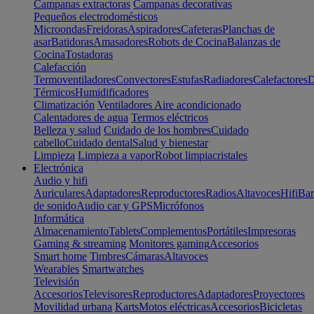
Campanas extractoras
Campanas decorativas
Pequeños electrodomésticos
Microondas
Freidoras
Aspiradores
Cafeteras
Planchas de
asar
Batidoras
Amasadores
Robots de Cocina
Balanzas de
Cocina
Tostadoras
Calefacción
Termoventiladores
Convectores
Estufas
Radiadores
Calefactores
D
Térmicos
Humidificadores
Climatización
Ventiladores
Aire acondicionado
Calentadores de agua
Termos eléctricos
Belleza y salud
Cuidado de los hombres
Cuidado
cabello
Cuidado dental
Salud y bienestar
Limpieza
Limpieza a vapor
Robot limpiacristales
Electrónica
Audio y hifi
Auriculares
Adaptadores
Reproductores
Radios
Altavoces
Hifi
Bar
de sonido
Audio car y GPS
Micrófonos
Informática
Almacenamiento
Tablets
Complementos
Portátiles
Impresoras
Gaming & streaming
Monitores gaming
Accesorios
Smart home
Timbres
Cámaras
Altavoces
Wearables
Smartwatches
Televisión
Accesorios
Televisores
Reproductores
Adaptadores
Proyectores
Movilidad urbana
Karts
Motos eléctricas
Accesorios
Bicicletas