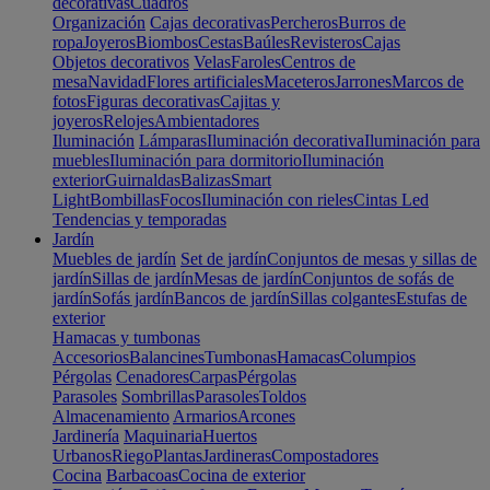
decorativas
Cuadros
Organización
Cajas decorativas
Percheros
Burros de
ropa
Joyeros
Biombos
Cestas
Baúles
Revisteros
Cajas
Objetos decorativos
Velas
Faroles
Centros de
mesa
Navidad
Flores artificiales
Maceteros
Jarrones
Marcos de
fotos
Figuras decorativas
Cajitas y
joyeros
Relojes
Ambientadores
Iluminación
Lámparas
Iluminación decorativa
Iluminación para
muebles
Iluminación para dormitorio
Iluminación
exterior
Guirnaldas
Balizas
Smart
Light
Bombillas
Focos
Iluminación con rieles
Cintas Led
Tendencias y temporadas
Jardín
Muebles de jardín
Set de jardín
Conjuntos de mesas y sillas de
jardín
Sillas de jardín
Mesas de jardín
Conjuntos de sofás de
jardín
Sofás jardín
Bancos de jardín
Sillas colgantes
Estufas de
exterior
Hamacas y tumbonas
Accesorios
Balancines
Tumbonas
Hamacas
Columpios
Pérgolas
Cenadores
Carpas
Pérgolas
Parasoles
Sombrillas
Parasoles
Toldos
Almacenamiento
Armarios
Arcones
Jardinería
Maquinaria
Huertos
Urbanos
Riego
Plantas
Jardineras
Compostadores
Cocina
Barbacoas
Cocina de exterior