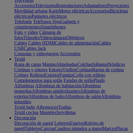
Televisión
Accesorios
Televisores
Reproductores
Adaptadores
Proyectores
Movilidad urbana
Karts
Motos eléctricas
Accesorios
Bicicletas
eléctricas
Patinetes eléctricos
Telefonía
Teléfonos fijos
Gadgets y
complementos
Smartphones
Foto y vídeo
Cámaras de
fotos
Trípodes
Videocámaras
Objetivos
Cables
Cables HDMI
Cables de alimentación
Cables
USB
Cables Jack
Consolas y videojuegos
Accesorios
Textil
Ropa de cama
Mantas
Almohadas
Colchas
Sábanas
Nórdicos
Cortinas y estores
Estores
Visillos
Cortinas
Barras de cortina
Cojines
Relleno
Exterior
Fundas
Cojín con relleno
Complementos para sofás
Fundas de sofás
Plaids
Alfombras
Alfombras de habitación
Alfombras
pequeñas
Alfombras antideslizantes
Alfombras de
exterior
Alfombras de baño
Alfombras de salón
Alfombras
infantiles
Textil baño
Albornoces
Toallas
Textil cocina
Manteles
Servilletas
Decoración
Decoración de pared
Letreros
Espejos
Relojes de
pared
Tableros
Canvas
Cuadros pintados a mano
Marcos
Placas