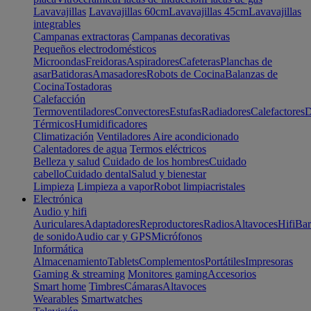
Lavavajillas
Lavavajillas 60cm
Lavavajillas 45cm
Lavavajillas
integrables
Campanas extractoras
Campanas decorativas
Pequeños electrodomésticos
Microondas
Freidoras
Aspiradores
Cafeteras
Planchas de
asar
Batidoras
Amasadores
Robots de Cocina
Balanzas de
Cocina
Tostadoras
Calefacción
Termoventiladores
Convectores
Estufas
Radiadores
Calefactores
D
Térmicos
Humidificadores
Climatización
Ventiladores
Aire acondicionado
Calentadores de agua
Termos eléctricos
Belleza y salud
Cuidado de los hombres
Cuidado
cabello
Cuidado dental
Salud y bienestar
Limpieza
Limpieza a vapor
Robot limpiacristales
Electrónica
Audio y hifi
Auriculares
Adaptadores
Reproductores
Radios
Altavoces
Hifi
Bar
de sonido
Audio car y GPS
Micrófonos
Informática
Almacenamiento
Tablets
Complementos
Portátiles
Impresoras
Gaming & streaming
Monitores gaming
Accesorios
Smart home
Timbres
Cámaras
Altavoces
Wearables
Smartwatches