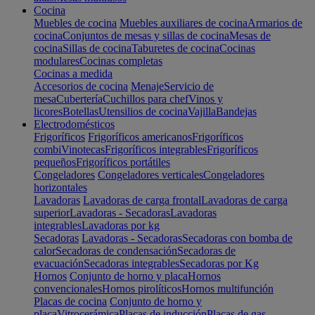
Cocina
Muebles de cocina
Muebles auxiliares de cocina
Armarios de
cocina
Conjuntos de mesas y sillas de cocina
Mesas de
cocina
Sillas de cocina
Taburetes de cocina
Cocinas
modulares
Cocinas completas
Cocinas a medida
Accesorios de cocina
Menaje
Servicio de
mesa
Cubertería
Cuchillos para chef
Vinos y
licores
Botellas
Utensilios de cocina
Vajilla
Bandejas
Electrodomésticos
Frigoríficos
Frigoríficos americanos
Frigoríficos
combi
Vinotecas
Frigoríficos integrables
Frigoríficos
pequeños
Frigoríficos portátiles
Congeladores
Congeladores verticales
Congeladores
horizontales
Lavadoras
Lavadoras de carga frontal
Lavadoras de carga
superior
Lavadoras - Secadoras
Lavadoras
integrables
Lavadoras por kg
Secadoras
Lavadoras - Secadoras
Secadoras con bomba de
calor
Secadoras de condensación
Secadoras de
evacuación
Secadoras integrables
Secadoras por Kg
Hornos
Conjunto de horno y placa
Hornos
convencionales
Hornos pirolíticos
Hornos multifunción
Placas de cocina
Conjunto de horno y
placa
Vitrocerámica
Placas de inducción
Placas de gas