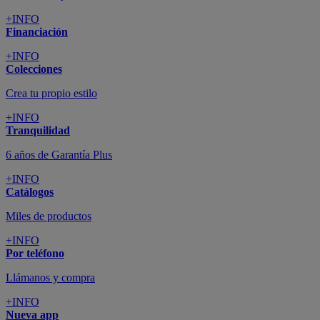
+INFO
Financiación
+INFO
Colecciones
Crea tu propio estilo
+INFO
Tranquilidad
6 años de Garantía Plus
+INFO
Catálogos
Miles de productos
+INFO
Por teléfono
Llámanos y compra
+INFO
Nueva app