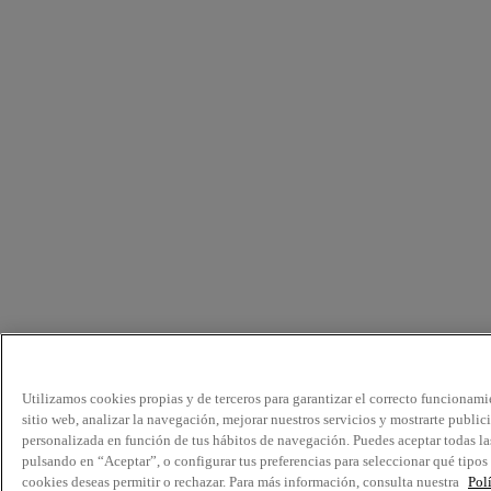
Utilizamos cookies propias y de terceros para garantizar el correcto funcionami
sitio web, analizar la navegación, mejorar nuestros servicios y mostrarte public
personalizada en función de tus hábitos de navegación. Puedes aceptar todas la
pulsando en “Aceptar”, o configurar tus preferencias para seleccionar qué tipos
cookies deseas permitir o rechazar. Para más información, consulta nuestra
Pol