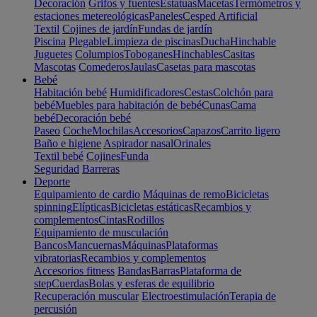
Decoración
Grifos y fuentes
Estatuas
Macetas
Termómetros y
estaciones metereológicas
Paneles
Cesped Artificial
Textil
Cojines de jardín
Fundas de jardín
Piscina
Plegable
Limpieza de piscinas
Ducha
Hinchable
Juguetes
Columpios
Toboganes
Hinchables
Casitas
Mascotas
Comederos
Jaulas
Casetas para mascotas
Bebé
Habitación bebé
Humidificadores
Cestas
Colchón para
bebé
Muebles para habitación de bebé
Cunas
Cama
bebé
Decoración bebé
Paseo
Coche
Mochilas
Accesorios
Capazos
Carrito ligero
Baño e higiene
Aspirador nasal
Orinales
Textil bebé
Cojines
Funda
Seguridad
Barreras
Deporte
Equipamiento de cardio
Máquinas de remo
Bicicletas
spinning
Elípticas
Bicicletas estáticas
Recambios y
complementos
Cintas
Rodillos
Equipamiento de musculación
Bancos
Mancuernas
Máquinas
Plataformas
vibratorias
Recambios y complementos
Accesorios fitness
Bandas
Barras
Plataforma de
step
Cuerdas
Bolas y esferas de equilibrio
Recuperación muscular
Electroestimulación
Terapia de
percusión