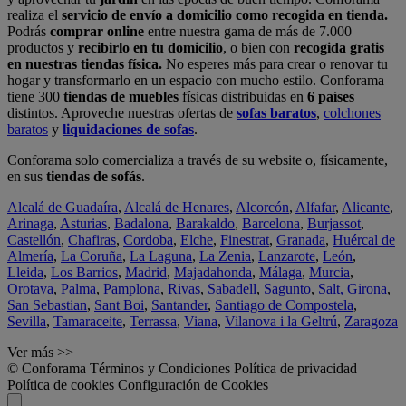
realiza el
servicio de envío a domicilio como recogida en tienda.
Podrás
comprar online
entre nuestra gama de más de 7.000
productos y
recibirlo en tu domicilio
, o bien con
recogida gratis
en nuestras tiendas física.
No esperes más para crear o renovar tu
hogar y transformarlo en un espacio con mucho estilo. Conforama
tiene 300
tiendas de muebles
físicas distribuidas en
6 países
distintos. Aproveche nuestras ofertas de
sofas baratos
,
colchones
baratos
y
liquidaciones de sofas
.
Conforama solo comercializa a través de su website o, físicamente,
en sus
tiendas de sofás
.
Alcalá de Guadaíra
,
Alcalá de Henares
,
Alcorcón
,
Alfafar
,
Alicante
,
Arinaga
,
Asturias
,
Badalona
,
Barakaldo
,
Barcelona
,
Burjassot
,
Castellón
,
Chafiras
,
Cordoba
,
Elche
,
Finestrat
,
Granada
,
Huércal de
Almería
,
La Coruña
,
La Laguna
,
La Zenia
,
Lanzarote
,
León
,
Lleida
,
Los Barrios
,
Madrid
,
Majadahonda
,
Málaga
,
Murcia
,
Orotava
,
Palma
,
Pamplona
,
Rivas
,
Sabadell
,
Sagunto
,
Salt, Girona
,
San Sebastian
,
Sant Boi
,
Santander
,
Santiago de Compostela
,
Sevilla
,
Tamaraceite
,
Terrassa
,
Viana
,
Vilanova i la Geltrú
,
Zaragoza
Ver más >>
© Conforama
Términos y Condiciones
Política de privacidad
Política de cookies
Configuración de Cookies