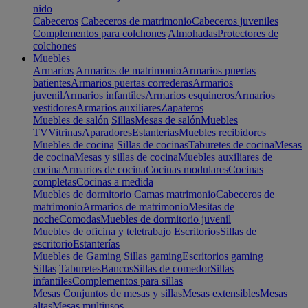
nido
Cabeceros
Cabeceros de matrimonio
Cabeceros juveniles
Complementos para colchones
Almohadas
Protectores de
colchones
Muebles
Armarios
Armarios de matrimonio
Armarios puertas
batientes
Armarios puertas correderas
Armarios
juvenil
Armarios infantiles
Armarios esquineros
Armarios
vestidores
Armarios auxiliares
Zapateros
Muebles de salón
Sillas
Mesas de salón
Muebles
TV
Vitrinas
Aparadores
Estanterias
Muebles recibidores
Muebles de cocina
Sillas de cocinas
Taburetes de cocina
Mesas
de cocina
Mesas y sillas de cocina
Muebles auxiliares de
cocina
Armarios de cocina
Cocinas modulares
Cocinas
completas
Cocinas a medida
Muebles de dormitorio
Camas matrimonio
Cabeceros de
matrimonio
Armarios de matrimonio
Mesitas de
noche
Comodas
Muebles de dormitorio juvenil
Muebles de oficina y teletrabajo
Escritorios
Sillas de
escritorio
Estanterías
Muebles de Gaming
Sillas gaming
Escritorios gaming
Sillas
Taburetes
Bancos
Sillas de comedor
Sillas
infantiles
Complementos para sillas
Mesas
Conjuntos de mesas y sillas
Mesas extensibles
Mesas
altas
Mesas multiusos