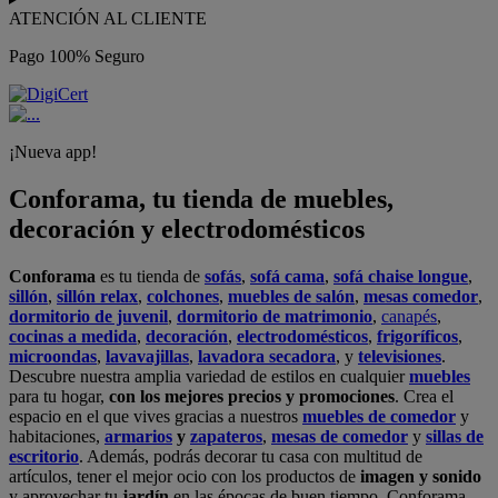
ATENCIÓN AL CLIENTE
Pago 100% Seguro
¡Nueva app!
Conforama, tu tienda de muebles,
decoración y electrodomésticos
Conforama
es tu tienda de
sofás
,
sofá cama
,
sofá chaise longue
,
sillón
,
sillón relax
,
colchones
,
muebles de salón
,
mesas comedor
,
dormitorio de juvenil
,
dormitorio de matrimonio
,
canapés
,
cocinas a medida
,
decoración
,
electrodomésticos
,
frigoríficos
,
microondas
,
lavavajillas
,
lavadora secadora
, y
televisiones
.
Descubre nuestra amplia variedad de estilos en cualquier
muebles
para tu hogar,
con los mejores precios y promociones
. Crea el
espacio en el que vives gracias a nuestros
muebles de comedor
y
habitaciones,
armarios
y
zapateros
,
mesas de comedor
y
sillas de
escritorio
. Además, podrás decorar tu casa con multitud de
artículos, tener el mejor ocio con los productos de
imagen y sonido
y aprovechar tu
jardín
en las épocas de buen tiempo. Conforama