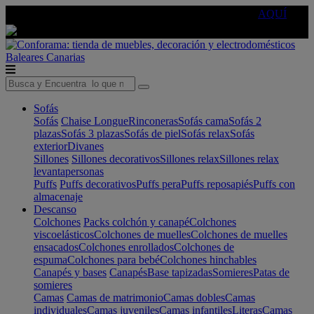
🔵Cambia tu electro con
-10% EXTRA
de descuento ☑️
AQUÍ
Baleares
Canarias
Sofás
Sofás
Chaise Longue
Rinconeras
Sofás cama
Sofás 2
plazas
Sofás 3 plazas
Sofás de piel
Sofás relax
Sofás
exterior
Divanes
Sillones
Sillones decorativos
Sillones relax
Sillones relax
levantapersonas
Puffs
Puffs decorativos
Puffs pera
Puffs reposapiés
Puffs con
almacenaje
Descanso
Colchones
Packs colchón y canapé
Colchones
viscoelásticos
Colchones de muelles
Colchones de muelles
ensacados
Colchones enrollados
Colchones de
espuma
Colchones para bebé
Colchones hinchables
Canapés y bases
Canapés
Base tapizadas
Somieres
Patas de
somieres
Camas
Camas de matrimonio
Camas dobles
Camas
individuales
Camas juveniles
Camas infantiles
Literas
Camas