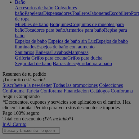
Baño
Accesorios de baño
Colgadores
baño
Papeleras
Dispensadores
Toalleros
Jaboneras
Escobillero
Port
de ropa
Muebles de baño
Botiquines
Conjuntos de muebles para
baño
Tocadores para baño
Armarios para baño
Repisa para
baño
Espejos de baño
Espejos de baño sin Luz
Espejos de baño
iluminados
Espejos de baño con aumento
Sanitarios
Bañeras
Lavabos
Mamparas
Grifería
Grifos para cocina
Grifos para ducha
Seguridad de baño
Barras de seguridad para baño
Resumen de tu pedido
¡Tu carrito está vacío!
Suscríbete a la newsletter
Todas las promociones
Colecciones
Conforama
Tarjeta Conforama
Financiación
Catálogos Conforama
Seguir Comprando
*Descuentos, cupones y servicios son aplicados en el carrito. Haz
clic en Tramitar Pedido para ver estos descuentos e importes
Pago 100% seguro
Total con descuento
(IVA incluido*)
Ir Al Carrito