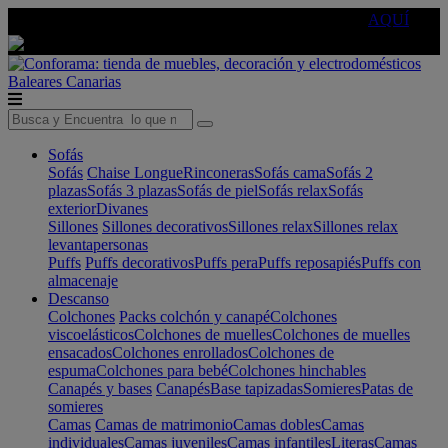
🔵Cambia tu electro con
-10% EXTRA
de descuento ☑️
AQUÍ
Baleares
Canarias
Sofás
Sofás
Chaise Longue
Rinconeras
Sofás cama
Sofás 2
plazas
Sofás 3 plazas
Sofás de piel
Sofás relax
Sofás
exterior
Divanes
Sillones
Sillones decorativos
Sillones relax
Sillones relax
levantapersonas
Puffs
Puffs decorativos
Puffs pera
Puffs reposapiés
Puffs con
almacenaje
Descanso
Colchones
Packs colchón y canapé
Colchones
viscoelásticos
Colchones de muelles
Colchones de muelles
ensacados
Colchones enrollados
Colchones de
espuma
Colchones para bebé
Colchones hinchables
Canapés y bases
Canapés
Base tapizadas
Somieres
Patas de
somieres
Camas
Camas de matrimonio
Camas dobles
Camas
individuales
Camas juveniles
Camas infantiles
Literas
Camas