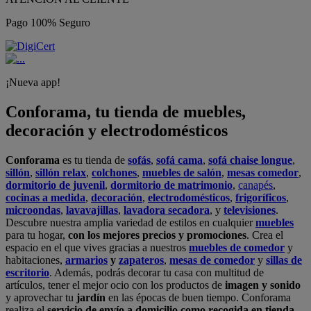
Pago 100% Seguro
¡Nueva app!
Conforama, tu tienda de muebles,
decoración y electrodomésticos
Conforama
es tu tienda de
sofás
,
sofá cama
,
sofá chaise longue
,
sillón
,
sillón relax
,
colchones
,
muebles de salón
,
mesas comedor
,
dormitorio de juvenil
,
dormitorio de matrimonio
,
canapés
,
cocinas a medida
,
decoración
,
electrodomésticos
,
frigoríficos
,
microondas
,
lavavajillas
,
lavadora secadora
, y
televisiones
.
Descubre nuestra amplia variedad de estilos en cualquier
muebles
para tu hogar,
con los mejores precios y promociones
. Crea el
espacio en el que vives gracias a nuestros
muebles de comedor
y
habitaciones,
armarios
y
zapateros
,
mesas de comedor
y
sillas de
escritorio
. Además, podrás decorar tu casa con multitud de
artículos, tener el mejor ocio con los productos de
imagen y sonido
y aprovechar tu
jardín
en las épocas de buen tiempo. Conforama
realiza el
servicio de envío a domicilio como recogida en tienda.