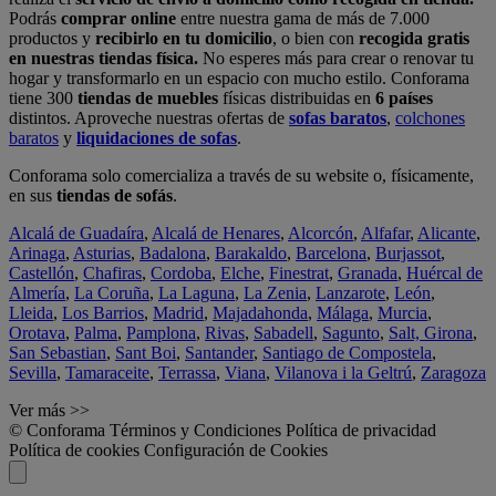
Podrás
comprar online
entre nuestra gama de más de 7.000
productos y
recibirlo en tu domicilio
, o bien con
recogida gratis
en nuestras tiendas física.
No esperes más para crear o renovar tu
hogar y transformarlo en un espacio con mucho estilo. Conforama
tiene 300
tiendas de muebles
físicas distribuidas en
6 países
distintos. Aproveche nuestras ofertas de
sofas baratos
,
colchones
baratos
y
liquidaciones de sofas
.
Conforama solo comercializa a través de su website o, físicamente,
en sus
tiendas de sofás
.
Alcalá de Guadaíra
,
Alcalá de Henares
,
Alcorcón
,
Alfafar
,
Alicante
,
Arinaga
,
Asturias
,
Badalona
,
Barakaldo
,
Barcelona
,
Burjassot
,
Castellón
,
Chafiras
,
Cordoba
,
Elche
,
Finestrat
,
Granada
,
Huércal de
Almería
,
La Coruña
,
La Laguna
,
La Zenia
,
Lanzarote
,
León
,
Lleida
,
Los Barrios
,
Madrid
,
Majadahonda
,
Málaga
,
Murcia
,
Orotava
,
Palma
,
Pamplona
,
Rivas
,
Sabadell
,
Sagunto
,
Salt, Girona
,
San Sebastian
,
Sant Boi
,
Santander
,
Santiago de Compostela
,
Sevilla
,
Tamaraceite
,
Terrassa
,
Viana
,
Vilanova i la Geltrú
,
Zaragoza
Ver más >>
© Conforama
Términos y Condiciones
Política de privacidad
Política de cookies
Configuración de Cookies