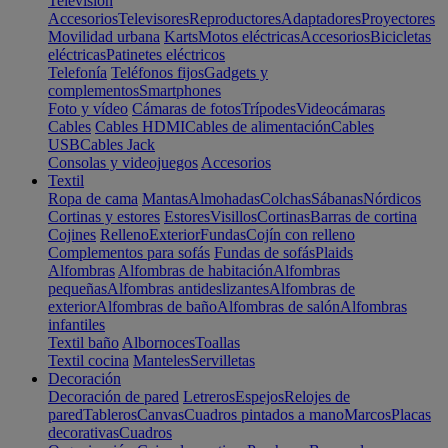
Televisión
Accesorios
Televisores
Reproductores
Adaptadores
Proyectores
Movilidad urbana
Karts
Motos eléctricas
Accesorios
Bicicletas
eléctricas
Patinetes eléctricos
Telefonía
Teléfonos fijos
Gadgets y
complementos
Smartphones
Foto y vídeo
Cámaras de fotos
Trípodes
Videocámaras
Cables
Cables HDMI
Cables de alimentación
Cables
USB
Cables Jack
Consolas y videojuegos
Accesorios
Textil
Ropa de cama
Mantas
Almohadas
Colchas
Sábanas
Nórdicos
Cortinas y estores
Estores
Visillos
Cortinas
Barras de cortina
Cojines
Relleno
Exterior
Fundas
Cojín con relleno
Complementos para sofás
Fundas de sofás
Plaids
Alfombras
Alfombras de habitación
Alfombras
pequeñas
Alfombras antideslizantes
Alfombras de
exterior
Alfombras de baño
Alfombras de salón
Alfombras
infantiles
Textil baño
Albornoces
Toallas
Textil cocina
Manteles
Servilletas
Decoración
Decoración de pared
Letreros
Espejos
Relojes de
pared
Tableros
Canvas
Cuadros pintados a mano
Marcos
Placas
decorativas
Cuadros