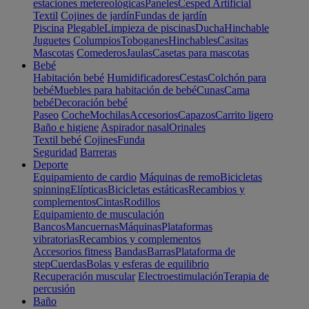
estaciones metereológicas
Paneles
Cesped Artificial
Textil
Cojines de jardín
Fundas de jardín
Piscina
Plegable
Limpieza de piscinas
Ducha
Hinchable
Juguetes
Columpios
Toboganes
Hinchables
Casitas
Mascotas
Comederos
Jaulas
Casetas para mascotas
Bebé
Habitación bebé
Humidificadores
Cestas
Colchón para
bebé
Muebles para habitación de bebé
Cunas
Cama
bebé
Decoración bebé
Paseo
Coche
Mochilas
Accesorios
Capazos
Carrito ligero
Baño e higiene
Aspirador nasal
Orinales
Textil bebé
Cojines
Funda
Seguridad
Barreras
Deporte
Equipamiento de cardio
Máquinas de remo
Bicicletas
spinning
Elípticas
Bicicletas estáticas
Recambios y
complementos
Cintas
Rodillos
Equipamiento de musculación
Bancos
Mancuernas
Máquinas
Plataformas
vibratorias
Recambios y complementos
Accesorios fitness
Bandas
Barras
Plataforma de
step
Cuerdas
Bolas y esferas de equilibrio
Recuperación muscular
Electroestimulación
Terapia de
percusión
Baño