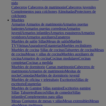
nido
Cabeceros
Cabeceros de matrimonio
Cabeceros juveniles
Complementos para colchones
Almohadas
Protectores de
colchones
Muebles
Armarios
Armarios de matrimonio
Armarios puertas
batientes
Armarios puertas correderas
Armarios
juvenil
Armarios infantiles
Armarios esquineros
Armarios
vestidores
Armarios auxiliares
Zapateros
Muebles de salón
Sillas
Mesas de salón
Muebles
TV
Vitrinas
Aparadores
Estanterias
Muebles recibidores
Muebles de cocina
Sillas de cocinas
Taburetes de cocina
Mesas
de cocina
Mesas y sillas de cocina
Muebles auxiliares de
cocina
Armarios de cocina
Cocinas modulares
Cocinas
completas
Cocinas a medida
Muebles de dormitorio
Camas matrimonio
Cabeceros de
matrimonio
Armarios de matrimonio
Mesitas de
noche
Comodas
Muebles de dormitorio juvenil
Muebles de oficina y teletrabajo
Escritorios
Sillas de
escritorio
Estanterías
Muebles de Gaming
Sillas gaming
Escritorios gaming
Sillas
Taburetes
Bancos
Sillas de comedor
Sillas
infantiles
Complementos para sillas
Mesas
Conjuntos de mesas y sillas
Mesas extensibles
Mesas
altas
Mesas multiusos