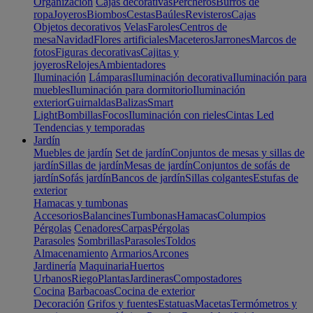
Organización
Cajas decorativas
Percheros
Burros de
ropa
Joyeros
Biombos
Cestas
Baúles
Revisteros
Cajas
Objetos decorativos
Velas
Faroles
Centros de
mesa
Navidad
Flores artificiales
Maceteros
Jarrones
Marcos de
fotos
Figuras decorativas
Cajitas y
joyeros
Relojes
Ambientadores
Iluminación
Lámparas
Iluminación decorativa
Iluminación para
muebles
Iluminación para dormitorio
Iluminación
exterior
Guirnaldas
Balizas
Smart
Light
Bombillas
Focos
Iluminación con rieles
Cintas Led
Tendencias y temporadas
Jardín
Muebles de jardín
Set de jardín
Conjuntos de mesas y sillas de
jardín
Sillas de jardín
Mesas de jardín
Conjuntos de sofás de
jardín
Sofás jardín
Bancos de jardín
Sillas colgantes
Estufas de
exterior
Hamacas y tumbonas
Accesorios
Balancines
Tumbonas
Hamacas
Columpios
Pérgolas
Cenadores
Carpas
Pérgolas
Parasoles
Sombrillas
Parasoles
Toldos
Almacenamiento
Armarios
Arcones
Jardinería
Maquinaria
Huertos
Urbanos
Riego
Plantas
Jardineras
Compostadores
Cocina
Barbacoas
Cocina de exterior
Decoración
Grifos y fuentes
Estatuas
Macetas
Termómetros y