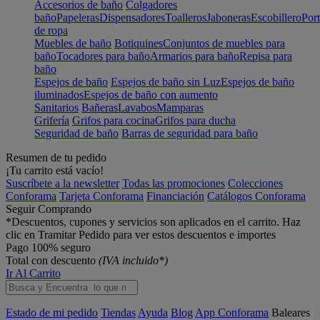
Accesorios de baño
Colgadores
baño
Papeleras
Dispensadores
Toalleros
Jaboneras
Escobillero
Port
de ropa
Muebles de baño
Botiquines
Conjuntos de muebles para
baño
Tocadores para baño
Armarios para baño
Repisa para
baño
Espejos de baño
Espejos de baño sin Luz
Espejos de baño
iluminados
Espejos de baño con aumento
Sanitarios
Bañeras
Lavabos
Mamparas
Grifería
Grifos para cocina
Grifos para ducha
Seguridad de baño
Barras de seguridad para baño
Resumen de tu pedido
¡Tu carrito está vacío!
Suscríbete a la newsletter
Todas las promociones
Colecciones
Conforama
Tarjeta Conforama
Financiación
Catálogos Conforama
Seguir Comprando
*Descuentos, cupones y servicios son aplicados en el carrito. Haz
clic en Tramitar Pedido para ver estos descuentos e importes
Pago 100% seguro
Total con descuento
(IVA incluido*)
Ir Al Carrito
Estado de mi pedido
Tiendas
Ayuda
Blog
App Conforama
Baleares