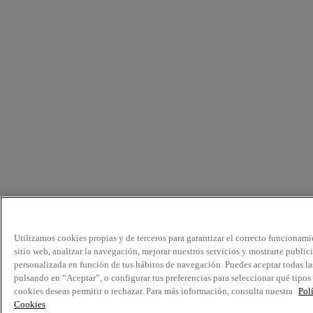
Utilizamos cookies propias y de terceros para garantizar el correcto funcionami
sitio web, analizar la navegación, mejorar nuestros servicios y mostrarte public
personalizada en función de tus hábitos de navegación. Puedes aceptar todas la
pulsando en “Aceptar”, o configurar tus preferencias para seleccionar qué tipos
cookies deseas permitir o rechazar. Para más información, consulta nuestra
Pol
Cookies