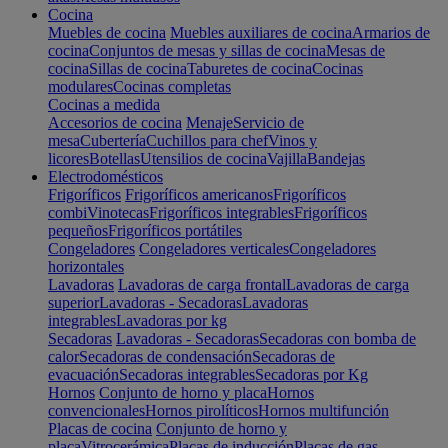
Cocina
Muebles de cocina
Muebles auxiliares de cocina
Armarios de
cocina
Conjuntos de mesas y sillas de cocina
Mesas de
cocina
Sillas de cocina
Taburetes de cocina
Cocinas
modulares
Cocinas completas
Cocinas a medida
Accesorios de cocina
Menaje
Servicio de
mesa
Cubertería
Cuchillos para chef
Vinos y
licores
Botellas
Utensilios de cocina
Vajilla
Bandejas
Electrodomésticos
Frigoríficos
Frigoríficos americanos
Frigoríficos
combi
Vinotecas
Frigoríficos integrables
Frigoríficos
pequeños
Frigoríficos portátiles
Congeladores
Congeladores verticales
Congeladores
horizontales
Lavadoras
Lavadoras de carga frontal
Lavadoras de carga
superior
Lavadoras - Secadoras
Lavadoras
integrables
Lavadoras por kg
Secadoras
Lavadoras - Secadoras
Secadoras con bomba de
calor
Secadoras de condensación
Secadoras de
evacuación
Secadoras integrables
Secadoras por Kg
Hornos
Conjunto de horno y placa
Hornos
convencionales
Hornos pirolíticos
Hornos multifunción
Placas de cocina
Conjunto de horno y
placa
Vitrocerámica
Placas de inducción
Placas de gas