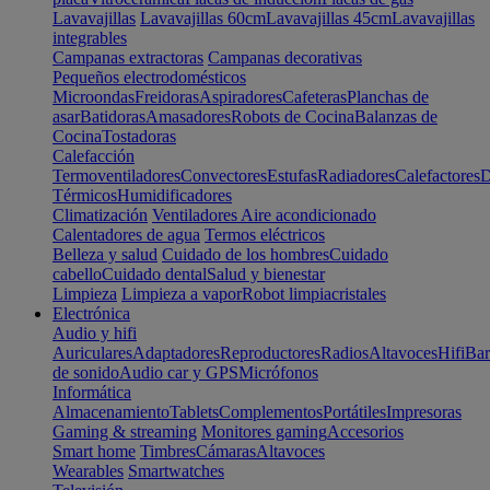
Lavavajillas
Lavavajillas 60cm
Lavavajillas 45cm
Lavavajillas
integrables
Campanas extractoras
Campanas decorativas
Pequeños electrodomésticos
Microondas
Freidoras
Aspiradores
Cafeteras
Planchas de
asar
Batidoras
Amasadores
Robots de Cocina
Balanzas de
Cocina
Tostadoras
Calefacción
Termoventiladores
Convectores
Estufas
Radiadores
Calefactores
D
Térmicos
Humidificadores
Climatización
Ventiladores
Aire acondicionado
Calentadores de agua
Termos eléctricos
Belleza y salud
Cuidado de los hombres
Cuidado
cabello
Cuidado dental
Salud y bienestar
Limpieza
Limpieza a vapor
Robot limpiacristales
Electrónica
Audio y hifi
Auriculares
Adaptadores
Reproductores
Radios
Altavoces
Hifi
Bar
de sonido
Audio car y GPS
Micrófonos
Informática
Almacenamiento
Tablets
Complementos
Portátiles
Impresoras
Gaming & streaming
Monitores gaming
Accesorios
Smart home
Timbres
Cámaras
Altavoces
Wearables
Smartwatches