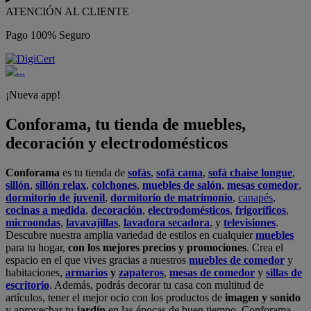
ATENCIÓN AL CLIENTE
Pago 100% Seguro
¡Nueva app!
Conforama, tu tienda de muebles,
decoración y electrodomésticos
Conforama
es tu tienda de
sofás
,
sofá cama
,
sofá chaise longue
,
sillón
,
sillón relax
,
colchones
,
muebles de salón
,
mesas comedor
,
dormitorio de juvenil
,
dormitorio de matrimonio
,
canapés
,
cocinas a medida
,
decoración
,
electrodomésticos
,
frigoríficos
,
microondas
,
lavavajillas
,
lavadora secadora
, y
televisiones
.
Descubre nuestra amplia variedad de estilos en cualquier
muebles
para tu hogar,
con los mejores precios y promociones
. Crea el
espacio en el que vives gracias a nuestros
muebles de comedor
y
habitaciones,
armarios
y
zapateros
,
mesas de comedor
y
sillas de
escritorio
. Además, podrás decorar tu casa con multitud de
artículos, tener el mejor ocio con los productos de
imagen y sonido
y aprovechar tu
jardín
en las épocas de buen tiempo. Conforama