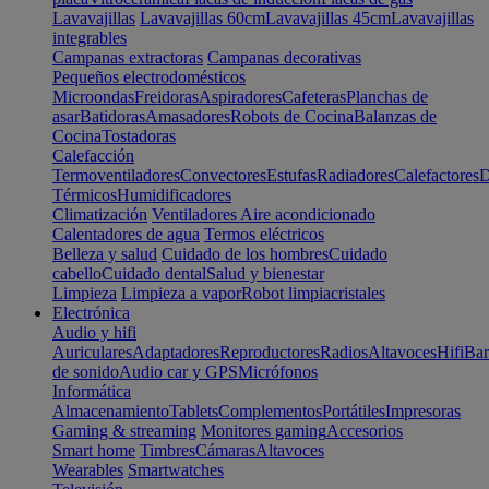
Lavavajillas
Lavavajillas 60cm
Lavavajillas 45cm
Lavavajillas
integrables
Campanas extractoras
Campanas decorativas
Pequeños electrodomésticos
Microondas
Freidoras
Aspiradores
Cafeteras
Planchas de
asar
Batidoras
Amasadores
Robots de Cocina
Balanzas de
Cocina
Tostadoras
Calefacción
Termoventiladores
Convectores
Estufas
Radiadores
Calefactores
D
Térmicos
Humidificadores
Climatización
Ventiladores
Aire acondicionado
Calentadores de agua
Termos eléctricos
Belleza y salud
Cuidado de los hombres
Cuidado
cabello
Cuidado dental
Salud y bienestar
Limpieza
Limpieza a vapor
Robot limpiacristales
Electrónica
Audio y hifi
Auriculares
Adaptadores
Reproductores
Radios
Altavoces
Hifi
Bar
de sonido
Audio car y GPS
Micrófonos
Informática
Almacenamiento
Tablets
Complementos
Portátiles
Impresoras
Gaming & streaming
Monitores gaming
Accesorios
Smart home
Timbres
Cámaras
Altavoces
Wearables
Smartwatches