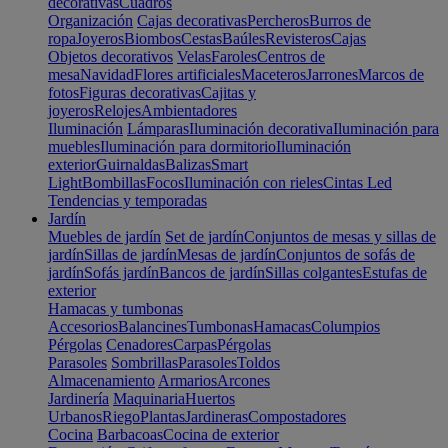
decorativas
Cuadros
Organización
Cajas decorativas
Percheros
Burros de
ropa
Joyeros
Biombos
Cestas
Baúles
Revisteros
Cajas
Objetos decorativos
Velas
Faroles
Centros de
mesa
Navidad
Flores artificiales
Maceteros
Jarrones
Marcos de
fotos
Figuras decorativas
Cajitas y
joyeros
Relojes
Ambientadores
Iluminación
Lámparas
Iluminación decorativa
Iluminación para
muebles
Iluminación para dormitorio
Iluminación
exterior
Guirnaldas
Balizas
Smart
Light
Bombillas
Focos
Iluminación con rieles
Cintas Led
Tendencias y temporadas
Jardín
Muebles de jardín
Set de jardín
Conjuntos de mesas y sillas de
jardín
Sillas de jardín
Mesas de jardín
Conjuntos de sofás de
jardín
Sofás jardín
Bancos de jardín
Sillas colgantes
Estufas de
exterior
Hamacas y tumbonas
Accesorios
Balancines
Tumbonas
Hamacas
Columpios
Pérgolas
Cenadores
Carpas
Pérgolas
Parasoles
Sombrillas
Parasoles
Toldos
Almacenamiento
Armarios
Arcones
Jardinería
Maquinaria
Huertos
Urbanos
Riego
Plantas
Jardineras
Compostadores
Cocina
Barbacoas
Cocina de exterior