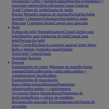
Decoración
Grifos y fuentes
Estatuas
Macetas
Termómetros y
estaciones metereológicas
Paneles
Cesped Artificial
Textil
Cojines de jardín
Fundas de jardín
Piscina
Plegable
Limpieza de piscinas
Ducha
Hinchable
Juguetes
Columpios
Toboganes
Hinchables
Casitas
Mascotas
Comederos
Jaulas
Casetas para mascotas
Bebé
Habitación bebé
Humidificadores
Cestas
Colchón para
bebé
Muebles para habitación de bebé
Cunas
Cama
bebé
Decoración bebé
Paseo
Coche
Mochilas
Accesorios
Capazos
Carrito ligero
Baño e higiene
Aspirador nasal
Orinales
Textil bebé
Cojines
Funda
Seguridad
Barreras
Deporte
Equipamiento de cardio
Máquinas de remo
Bicicletas
spinning
Elípticas
Bicicletas estáticas
Recambios y
complementos
Cintas
Rodillos
Equipamiento de musculación
Bancos
Mancuernas
Máquinas
Plataformas
vibratorias
Recambios y complementos
Accesorios fitness
Bandas
Barras
Plataforma de
step
Cuerdas
Bolas y esferas de equilibrio
Recuperación muscular
Electroestimulación
Terapia de
percusión