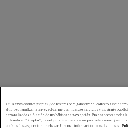
Utilizamos cookies propias y de terceros para garantizar el correcto funcionami
sitio web, analizar la navegación, mejorar nuestros servicios y mostrarte public
personalizada en función de tus hábitos de navegación. Puedes aceptar todas la
pulsando en “Aceptar”, o configurar tus preferencias para seleccionar qué tipos
cookies deseas permitir o rechazar. Para más información, consulta nuestra
Pol