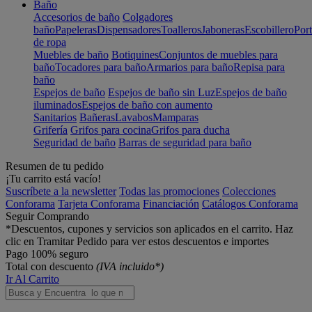
Baño
Accesorios de baño
Colgadores
baño
Papeleras
Dispensadores
Toalleros
Jaboneras
Escobillero
Port
de ropa
Muebles de baño
Botiquines
Conjuntos de muebles para
baño
Tocadores para baño
Armarios para baño
Repisa para
baño
Espejos de baño
Espejos de baño sin Luz
Espejos de baño
iluminados
Espejos de baño con aumento
Sanitarios
Bañeras
Lavabos
Mamparas
Grifería
Grifos para cocina
Grifos para ducha
Seguridad de baño
Barras de seguridad para baño
Resumen de tu pedido
¡Tu carrito está vacío!
Suscríbete a la newsletter
Todas las promociones
Colecciones
Conforama
Tarjeta Conforama
Financiación
Catálogos Conforama
Seguir Comprando
*Descuentos, cupones y servicios son aplicados en el carrito. Haz
clic en Tramitar Pedido para ver estos descuentos e importes
Pago 100% seguro
Total con descuento
(IVA incluido*)
Ir Al Carrito