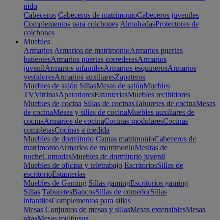
nido
Cabeceros
Cabeceros de matrimonio
Cabeceros juveniles
Complementos para colchones
Almohadas
Protectores de
colchones
Muebles
Armarios
Armarios de matrimonio
Armarios puertas
batientes
Armarios puertas correderas
Armarios
juvenil
Armarios infantiles
Armarios esquineros
Armarios
vestidores
Armarios auxiliares
Zapateros
Muebles de salón
Sillas
Mesas de salón
Muebles
TV
Vitrinas
Aparadores
Estanterias
Muebles recibidores
Muebles de cocina
Sillas de cocinas
Taburetes de cocina
Mesas
de cocina
Mesas y sillas de cocina
Muebles auxiliares de
cocina
Armarios de cocina
Cocinas modulares
Cocinas
completas
Cocinas a medida
Muebles de dormitorio
Camas matrimonio
Cabeceros de
matrimonio
Armarios de matrimonio
Mesitas de
noche
Comodas
Muebles de dormitorio juvenil
Muebles de oficina y teletrabajo
Escritorios
Sillas de
escritorio
Estanterías
Muebles de Gaming
Sillas gaming
Escritorios gaming
Sillas
Taburetes
Bancos
Sillas de comedor
Sillas
infantiles
Complementos para sillas
Mesas
Conjuntos de mesas y sillas
Mesas extensibles
Mesas
altas
Mesas multiusos