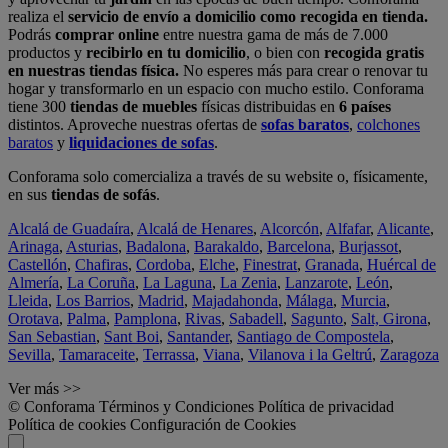
realiza el
servicio de envío a domicilio como recogida en tienda.
Podrás
comprar online
entre nuestra gama de más de 7.000
productos y
recibirlo en tu domicilio
, o bien con
recogida gratis
en nuestras tiendas física.
No esperes más para crear o renovar tu
hogar y transformarlo en un espacio con mucho estilo. Conforama
tiene 300
tiendas de muebles
físicas distribuidas en
6 países
distintos. Aproveche nuestras ofertas de
sofas baratos
,
colchones
baratos
y
liquidaciones de sofas
.
Conforama solo comercializa a través de su website o, físicamente,
en sus
tiendas de sofás
.
Alcalá de Guadaíra
,
Alcalá de Henares
,
Alcorcón
,
Alfafar
,
Alicante
,
Arinaga
,
Asturias
,
Badalona
,
Barakaldo
,
Barcelona
,
Burjassot
,
Castellón
,
Chafiras
,
Cordoba
,
Elche
,
Finestrat
,
Granada
,
Huércal de
Almería
,
La Coruña
,
La Laguna
,
La Zenia
,
Lanzarote
,
León
,
Lleida
,
Los Barrios
,
Madrid
,
Majadahonda
,
Málaga
,
Murcia
,
Orotava
,
Palma
,
Pamplona
,
Rivas
,
Sabadell
,
Sagunto
,
Salt, Girona
,
San Sebastian
,
Sant Boi
,
Santander
,
Santiago de Compostela
,
Sevilla
,
Tamaraceite
,
Terrassa
,
Viana
,
Vilanova i la Geltrú
,
Zaragoza
Ver más >>
© Conforama
Términos y Condiciones
Política de privacidad
Política de cookies
Configuración de Cookies