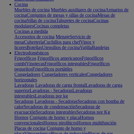
Cocina
Muebles de cocina
Muebles auxiliares de cocina
Armarios de
cocina
Conjuntos de mesas y sillas de cocina
Mesas de
cocina
Sillas de cocina
Taburetes de cocina
Cocinas
modulares
Cocinas completas
Cocinas a medida
Accesorios de cocina
Menaje
Servicio de
mesa
Cubertería
Cuchillos para chef
Vinos y
licores
Botellas
Utensilios de cocina
Vajilla
Bandejas
Electrodomésticos
Frigoríficos
Frigoríficos americanos
Frigoríficos
combi
Vinotecas
Frigoríficos integrables
Frigoríficos
pequeños
Frigoríficos portátiles
Congeladores
Congeladores verticales
Congeladores
horizontales
Lavadoras
Lavadoras de carga frontal
Lavadoras de carga
superior
Lavadoras - Secadoras
Lavadoras
integrables
Lavadoras por kg
Secadoras
Lavadoras - Secadoras
Secadoras con bomba de
calor
Secadoras de condensación
Secadoras de
evacuación
Secadoras integrables
Secadoras por Kg
Hornos
Conjunto de horno y placa
Hornos
convencionales
Hornos pirolíticos
Hornos multifunción
Placas de cocina
Conjunto de horno y
placa
Vitrocerámica
Placas de inducción
Placas de gas