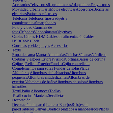
Televisión
Accesorios
Televisores
Reproductores
Adaptadores
Proyectores
Movilidad urbana
Karts
Motos eléctricas
Accesorios
Bicicletas
eléctricas
Patinetes eléctricos
Telefonía
Teléfonos fijos
Gadgets y
complementos
Smartphones
Foto y vídeo
Cámaras de
fotos
Trípodes
Videocámaras
Objetivos
Cables
Cables HDMI
Cables de alimentación
Cables
USB
Cables Jack
Consolas y videojuegos
Accesorios
Textil
Ropa de cama
Mantas
Almohadas
Colchas
Sábanas
Nórdicos
Cortinas y estores
Estores
Visillos
Cortinas
Barras de cortina
Cojines
Relleno
Exterior
Fundas
Cojín con relleno
Complementos para sofás
Fundas de sofás
Plaids
Alfombras
Alfombras de habitación
Alfombras
pequeñas
Alfombras antideslizantes
Alfombras de
exterior
Alfombras de baño
Alfombras de salón
Alfombras
infantiles
Textil baño
Albornoces
Toallas
Textil cocina
Manteles
Servilletas
Decoración
Decoración de pared
Letreros
Espejos
Relojes de
pared
Tableros
Canvas
Cuadros pintados a mano
Marcos
Placas