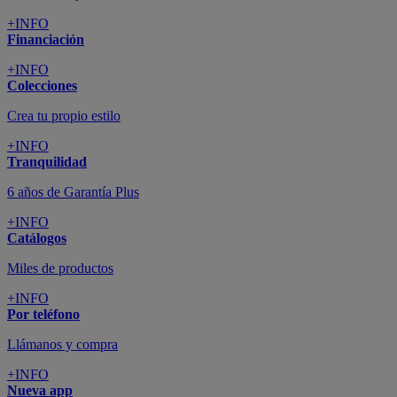
+INFO
Financiación
+INFO
Colecciones
Crea tu propio estilo
+INFO
Tranquilidad
6 años de Garantía Plus
+INFO
Catálogos
Miles de productos
+INFO
Por teléfono
Llámanos y compra
+INFO
Nueva app