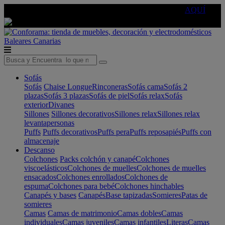
🔵Cambia tu electro con
-10% EXTRA
de descuento ☑️
AQUÍ
Baleares
Canarias
Sofás
Sofás
Chaise Longue
Rinconeras
Sofás cama
Sofás 2
plazas
Sofás 3 plazas
Sofás de piel
Sofás relax
Sofás
exterior
Divanes
Sillones
Sillones decorativos
Sillones relax
Sillones relax
levantapersonas
Puffs
Puffs decorativos
Puffs pera
Puffs reposapiés
Puffs con
almacenaje
Descanso
Colchones
Packs colchón y canapé
Colchones
viscoelásticos
Colchones de muelles
Colchones de muelles
ensacados
Colchones enrollados
Colchones de
espuma
Colchones para bebé
Colchones hinchables
Canapés y bases
Canapés
Base tapizadas
Somieres
Patas de
somieres
Camas
Camas de matrimonio
Camas dobles
Camas
individuales
Camas juveniles
Camas infantiles
Literas
Camas