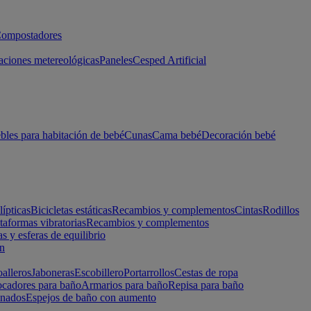
ompostadores
aciones metereológicas
Paneles
Cesped Artificial
les para habitación de bebé
Cunas
Cama bebé
Decoración bebé
lípticas
Bicicletas estáticas
Recambios y complementos
Cintas
Rodillos
taformas vibratorias
Recambios y complementos
s y esferas de equilibrio
ón
alleros
Jaboneras
Escobillero
Portarrollos
Cestas de ropa
cadores para baño
Armarios para baño
Repisa para baño
inados
Espejos de baño con aumento