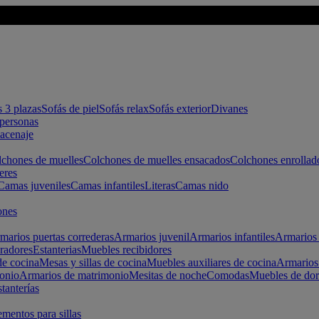
s 3 plazas
Sofás de piel
Sofás relax
Sofás exterior
Divanes
apersonas
macenaje
chones de muelles
Colchones de muelles ensacados
Colchones enrollad
eres
Camas juveniles
Camas infantiles
Literas
Camas nido
ones
marios puertas correderas
Armarios juvenil
Armarios infantiles
Armarios 
radores
Estanterias
Muebles recibidores
e cocina
Mesas y sillas de cocina
Muebles auxiliares de cocina
Armarios
onio
Armarios de matrimonio
Mesitas de noche
Comodas
Muebles de dor
tanterías
entos para sillas