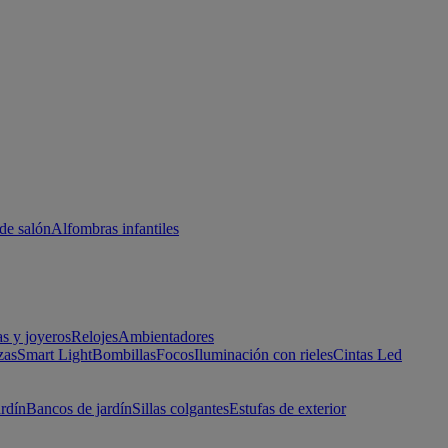
de salón
Alfombras infantiles
as y joyeros
Relojes
Ambientadores
zas
Smart Light
Bombillas
Focos
Iluminación con rieles
Cintas Led
ardín
Bancos de jardín
Sillas colgantes
Estufas de exterior