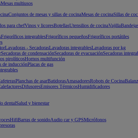
s
Mesas multiusos
cina
Conjuntos de mesas y sillas de cocina
Mesas de cocina
Sillas de coc
los para chef
Vinos y licores
Botellas
Utensilios de cocina
Vajilla
Bandeja
s
Frigoríficos integrables
Frigoríficos pequeños
Frigoríficos portátiles
es
ior
Lavadoras - Secadoras
Lavadoras integrables
Lavadoras por kg
r
Secadoras de condensación
Secadoras de evacuación
Secadoras integra
s pirolíticos
Hornos multifunción
s de inducción
Placas de gas
ntegrables
afeteras
Planchas de asar
Batidoras
Amasadores
Robots de Cocina
Balanz
alefactores
Difusores
Emisores Térmicos
Humidificadores
o dental
Salud y bienestar
voces
Hifi
Barras de sonido
Audio car y GPS
Micrófonos
presoras