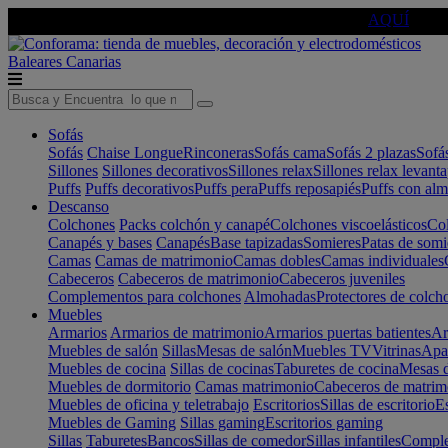
🔵Cambia tu electro con
-10% EXTRA
de descuento ☑️
AQUÍ
Baleares
Canarias
Sofás
Sofás
Chaise Longue
Rinconeras
Sofás cama
Sofás 2 plazas
Sofá
Sillones
Sillones decorativos
Sillones relax
Sillones relax levant
Puffs
Puffs decorativos
Puffs pera
Puffs reposapiés
Puffs con al
Descanso
Colchones
Packs colchón y canapé
Colchones viscoelásticos
Col
Canapés y bases
Canapés
Base tapizadas
Somieres
Patas de somi
Camas
Camas de matrimonio
Camas dobles
Camas individuales
Cabeceros
Cabeceros de matrimonio
Cabeceros juveniles
Complementos para colchones
Almohadas
Protectores de colch
Muebles
Armarios
Armarios de matrimonio
Armarios puertas batientes
Ar
Muebles de salón
Sillas
Mesas de salón
Muebles TV
Vitrinas
Apa
Muebles de cocina
Sillas de cocinas
Taburetes de cocina
Mesas d
Muebles de dormitorio
Camas matrimonio
Cabeceros de matrim
Muebles de oficina y teletrabajo
Escritorios
Sillas de escritorio
Es
Muebles de Gaming
Sillas gaming
Escritorios gaming
Sillas
Taburetes
Bancos
Sillas de comedor
Sillas infantiles
Complem