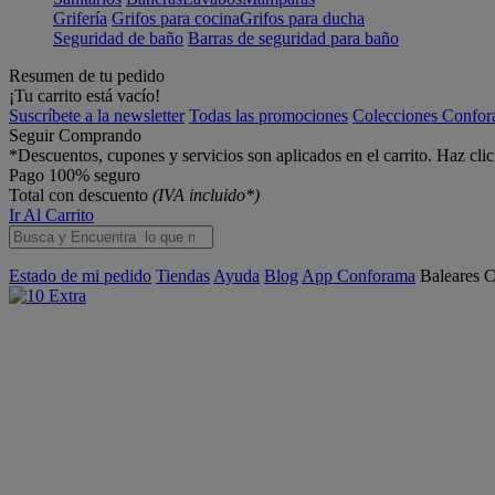
Grifería
Grifos para cocina
Grifos para ducha
Seguridad de baño
Barras de seguridad para baño
Resumen de tu pedido
¡Tu carrito está vacío!
Suscríbete a la newsletter
Todas las promociones
Colecciones Confo
Seguir Comprando
*Descuentos, cupones y servicios son aplicados en el carrito. Haz cli
Pago 100% seguro
Total con descuento
(IVA incluido*)
Ir Al Carrito
Estado de mi pedido
Tiendas
Ayuda
Blog
App Conforama
Baleares
C