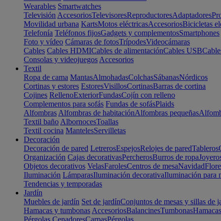
Wearables
Smartwatches
Televisión
Accesorios
Televisores
Reproductores
Adaptadores
Pr
Movilidad urbana
Karts
Motos eléctricas
Accesorios
Bicicletas el
Telefonía
Teléfonos fijos
Gadgets y complementos
Smartphones
Foto y vídeo
Cámaras de fotos
Trípodes
Videocámaras
Cables
Cables HDMI
Cables de alimentación
Cables USB
Cable
Consolas y videojuegos
Accesorios
Textil
Ropa de cama
Mantas
Almohadas
Colchas
Sábanas
Nórdicos
Cortinas y estores
Estores
Visillos
Cortinas
Barras de cortina
Cojines
Relleno
Exterior
Fundas
Cojín con relleno
Complementos para sofás
Fundas de sofás
Plaids
Alfombras
Alfombras de habitación
Alfombras pequeñas
Alfomb
Textil baño
Albornoces
Toallas
Textil cocina
Manteles
Servilletas
Decoración
Decoración de pared
Letreros
Espejos
Relojes de pared
Tableros
Organización
Cajas decorativas
Percheros
Burros de ropa
Joyero
Objetos decorativos
Velas
Faroles
Centros de mesa
Navidad
Flore
Iluminación
Lámparas
Iluminación decorativa
Iluminación para 
Tendencias y temporadas
Jardín
Muebles de jardín
Set de jardín
Conjuntos de mesas y sillas de j
Hamacas y tumbonas
Accesorios
Balancines
Tumbonas
Hamaca
Pérgolas
Cenadores
Carpas
Pérgolas