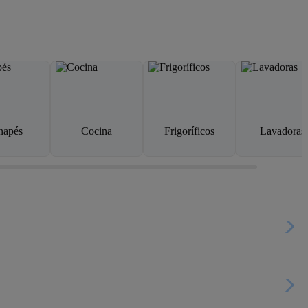
napés
Cocina
Frigoríficos
Lavadoras