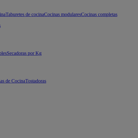
ina
Taburetes de cocina
Cocinas modulares
Cocinas completas
s
bles
Secadoras por Kg
as de Cocina
Tostadoras