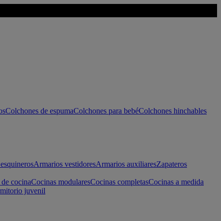
os
Colchones de espuma
Colchones para bebé
Colchones hinchables
esquineros
Armarios vestidores
Armarios auxiliares
Zapateros
 de cocina
Cocinas modulares
Cocinas completas
Cocinas a medida
mitorio juvenil