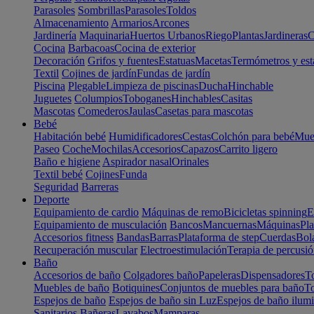
Parasoles
Sombrillas
Parasoles
Toldos
Almacenamiento
Armarios
Arcones
Jardinería
Maquinaria
Huertos Urbanos
Riego
Plantas
Jardineras
C
Cocina
Barbacoas
Cocina de exterior
Decoración
Grifos y fuentes
Estatuas
Macetas
Termómetros y est
Textil
Cojines de jardín
Fundas de jardín
Piscina
Plegable
Limpieza de piscinas
Ducha
Hinchable
Juguetes
Columpios
Toboganes
Hinchables
Casitas
Mascotas
Comederos
Jaulas
Casetas para mascotas
Bebé
Habitación bebé
Humidificadores
Cestas
Colchón para bebé
Mueb
Paseo
Coche
Mochilas
Accesorios
Capazos
Carrito ligero
Baño e higiene
Aspirador nasal
Orinales
Textil bebé
Cojines
Funda
Seguridad
Barreras
Deporte
Equipamiento de cardio
Máquinas de remo
Bicicletas spinning
E
Equipamiento de musculación
Bancos
Mancuernas
Máquinas
Pla
Accesorios fitness
Bandas
Barras
Plataforma de step
Cuerdas
Bola
Recuperación muscular
Electroestimulación
Terapia de percusi
Baño
Accesorios de baño
Colgadores baño
Papeleras
Dispensadores
To
Muebles de baño
Botiquines
Conjuntos de muebles para baño
To
Espejos de baño
Espejos de baño sin Luz
Espejos de baño ilum
Sanitarios
Bañeras
Lavabos
Mamparas