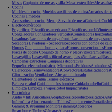
Mesas
Conjuntos de mesas y sillas
Mesas extensibles
Mesas alta
Cocina
Muebles de cocina
Muebles auxiliares de cocina
Armarios de co
Cocinas a medida
Accesorios de cocina
Menaje
Servicio de mesa
Cubertería
Cuchil
Electrodomésticos
Frigoríficos
Frigoríficos americanos
Frigoríficos combi
Vinoteca
Congeladores
Congeladores verticales
Congeladores horizontal
Lavadoras
Lavadoras de carga frontal
Lavadoras de carga super
Secadoras
Lavadoras - Secadoras
Secadoras con bomba de calo
Hornos
Conjunto de horno y placa
Hornos convencionales
Horno
Placas de cocina
Conjunto de horno y placa
Vitrocerámica
Placa
Lavavajillas
Lavavajillas 60cm
Lavavajillas 45cm
Lavavajillas i
Campanas extractoras
Campanas decorativas
Pequeños electrodomésticos
Microondas
Freidoras
Aspiradores
C
Calefacción
Termoventiladores
Convectores
Estufas
Radiadores
C
Climatización
Ventiladores
Aire acondicionado
Calentadores de agua
Termos eléctricos
Belleza y salud
Cuidado de los hombres
Cuidado cabello
Cuidad
Limpieza
Limpieza a vapor
Robot limpiacristales
Electrónica
Audio y hifi
Auriculares
Adaptadores
Reproductores
Radios
Alta
Informática
Almacenamiento
Tablets
Complementos
Portátiles
Im
Gaming & streaming
Monitores gaming
Accesorios
Smart home
Timbres
Cámaras
Altavoces