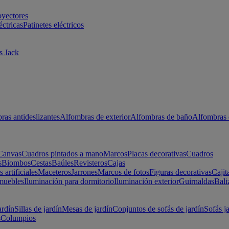
oyectores
éctricas
Patinetes eléctricos
s Jack
ras antideslizantes
Alfombras de exterior
Alfombras de baño
Alfombras 
Canvas
Cuadros pintados a mano
Marcos
Placas decorativas
Cuadros
s
Biombos
Cestas
Baúles
Revisteros
Cajas
s artificiales
Maceteros
Jarrones
Marcos de fotos
Figuras decorativas
Cajit
muebles
Iluminación para dormitorio
Iluminación exterior
Guirnaldas
Bali
ardín
Sillas de jardín
Mesas de jardín
Conjuntos de sofás de jardín
Sofás j
s
Columpios