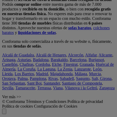
Podrás
comprar online
entre nuestra gama de más de 7.000
productos y
recibirlo en tu domicilio
, o bien con
recogida gratis
en nuestras tiendas física.
No esperes más para crear o renovar tu
hogar y transformarlo en un espacio con mucho estilo. Conforama
tiene 300
tiendas de muebles
físicas distribuidas en
6 países
distintos. Aproveche nuestras ofertas de
sofas baratos
,
colchones
baratos
y
liquidaciones de sofas
.
Conforama solo comercializa a través de su website o, físicamente,
en sus
tiendas de sofás
.
Alcalá de Guadaíra
,
Alcalá de Henares
,
Alcorcón
,
Alfafar
,
Alicante
,
Arinaga
,
Asturias
,
Badalona
,
Barakaldo
,
Barcelona
,
Burjassot
,
Castellón
,
Chafiras
,
Cordoba
,
Elche
,
Finestrat
,
Granada
,
Huércal de
Almería
,
La Coruña
,
La Laguna
,
La Zenia
,
Lanzarote
,
León
,
Lleida
,
Los Barrios
,
Madrid
,
Majadahonda
,
Málaga
,
Murcia
,
Orotava
,
Palma
,
Pamplona
,
Rivas
,
Sabadell
,
Sagunto
,
Salt, Girona
,
San Sebastian
,
Sant Boi
,
Santander
,
Santiago de Compostela
,
Sevilla
,
Tamaraceite
,
Terrassa
,
Viana
,
Vilanova i la Geltrú
,
Zaragoza
Ver más >>
© Conforama
Términos y Condiciones
Política de privacidad
Política de cookies
Configuración de Cookies