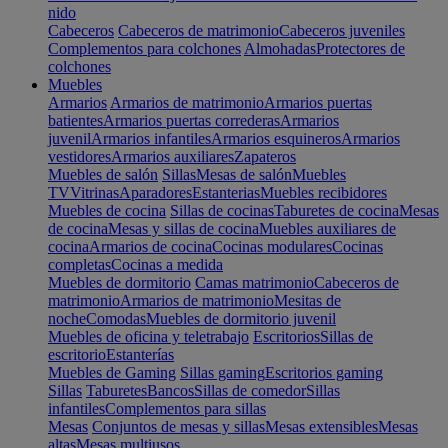
nido
Cabeceros
Cabeceros de matrimonio
Cabeceros juveniles
Complementos para colchones
Almohadas
Protectores de
colchones
Muebles
Armarios
Armarios de matrimonio
Armarios puertas
batientes
Armarios puertas correderas
Armarios
juvenil
Armarios infantiles
Armarios esquineros
Armarios
vestidores
Armarios auxiliares
Zapateros
Muebles de salón
Sillas
Mesas de salón
Muebles
TV
Vitrinas
Aparadores
Estanterias
Muebles recibidores
Muebles de cocina
Sillas de cocinas
Taburetes de cocina
Mesas
de cocina
Mesas y sillas de cocina
Muebles auxiliares de
cocina
Armarios de cocina
Cocinas modulares
Cocinas
completas
Cocinas a medida
Muebles de dormitorio
Camas matrimonio
Cabeceros de
matrimonio
Armarios de matrimonio
Mesitas de
noche
Comodas
Muebles de dormitorio juvenil
Muebles de oficina y teletrabajo
Escritorios
Sillas de
escritorio
Estanterías
Muebles de Gaming
Sillas gaming
Escritorios gaming
Sillas
Taburetes
Bancos
Sillas de comedor
Sillas
infantiles
Complementos para sillas
Mesas
Conjuntos de mesas y sillas
Mesas extensibles
Mesas
altas
Mesas multiusos