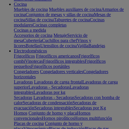
Cocina
Muebles de cocina
Muebles auxiliares de cocina
Armarios de
cocina
Conjuntos de mesas y sillas de cocina
Mesas de
cocina
Sillas de cocina
Taburetes de cocina
Cocinas
modulares
Cocinas completas
Cocinas a medida
Accesorios de cocina
Menaje
Servicio de
mesa
Cubertería
Cuchillos para chef
Vinos y
licores
Botellas
Utensilios de cocina
Vajilla
Bandejas
Electrodomésticos
Frigoríficos
Frigoríficos americanos
Frigoríficos
combi
Vinotecas
Frigoríficos integrables
Frigoríficos
pequeños
Frigoríficos portátiles
Congeladores
Congeladores verticales
Congeladores
horizontales
Lavadoras
Lavadoras de carga frontal
Lavadoras de carga
superior
Lavadoras - Secadoras
Lavadoras
integrables
Lavadoras por kg
Secadoras
Lavadoras - Secadoras
Secadoras con bomba de
calor
Secadoras de condensación
Secadoras de
evacuación
Secadoras integrables
Secadoras por Kg
Hornos
Conjunto de horno y placa
Hornos
convencionales
Hornos pirolíticos
Hornos multifunción
Placas de cocina
Conjunto de horno y
placa
Vitrocerámica
Placas de inducción
Placas de gas