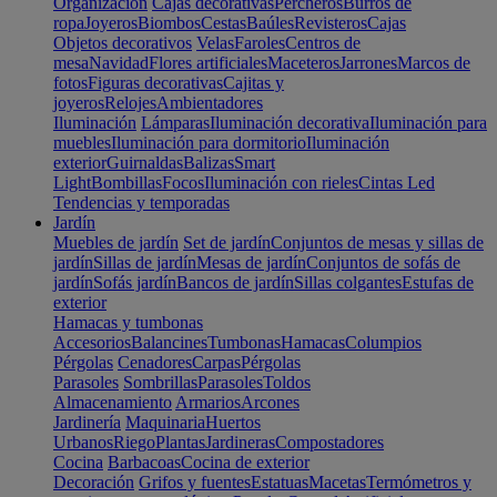
Organización
Cajas decorativas
Percheros
Burros de
ropa
Joyeros
Biombos
Cestas
Baúles
Revisteros
Cajas
Objetos decorativos
Velas
Faroles
Centros de
mesa
Navidad
Flores artificiales
Maceteros
Jarrones
Marcos de
fotos
Figuras decorativas
Cajitas y
joyeros
Relojes
Ambientadores
Iluminación
Lámparas
Iluminación decorativa
Iluminación para
muebles
Iluminación para dormitorio
Iluminación
exterior
Guirnaldas
Balizas
Smart
Light
Bombillas
Focos
Iluminación con rieles
Cintas Led
Tendencias y temporadas
Jardín
Muebles de jardín
Set de jardín
Conjuntos de mesas y sillas de
jardín
Sillas de jardín
Mesas de jardín
Conjuntos de sofás de
jardín
Sofás jardín
Bancos de jardín
Sillas colgantes
Estufas de
exterior
Hamacas y tumbonas
Accesorios
Balancines
Tumbonas
Hamacas
Columpios
Pérgolas
Cenadores
Carpas
Pérgolas
Parasoles
Sombrillas
Parasoles
Toldos
Almacenamiento
Armarios
Arcones
Jardinería
Maquinaria
Huertos
Urbanos
Riego
Plantas
Jardineras
Compostadores
Cocina
Barbacoas
Cocina de exterior
Decoración
Grifos y fuentes
Estatuas
Macetas
Termómetros y