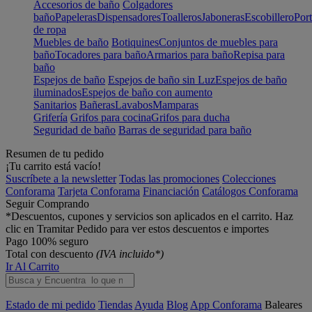
Accesorios de baño
Colgadores
baño
Papeleras
Dispensadores
Toalleros
Jaboneras
Escobillero
Port
de ropa
Muebles de baño
Botiquines
Conjuntos de muebles para
baño
Tocadores para baño
Armarios para baño
Repisa para
baño
Espejos de baño
Espejos de baño sin Luz
Espejos de baño
iluminados
Espejos de baño con aumento
Sanitarios
Bañeras
Lavabos
Mamparas
Grifería
Grifos para cocina
Grifos para ducha
Seguridad de baño
Barras de seguridad para baño
Resumen de tu pedido
¡Tu carrito está vacío!
Suscríbete a la newsletter
Todas las promociones
Colecciones
Conforama
Tarjeta Conforama
Financiación
Catálogos Conforama
Seguir Comprando
*Descuentos, cupones y servicios son aplicados en el carrito. Haz
clic en Tramitar Pedido para ver estos descuentos e importes
Pago 100% seguro
Total con descuento
(IVA incluido*)
Ir Al Carrito
Estado de mi pedido
Tiendas
Ayuda
Blog
App Conforama
Baleares