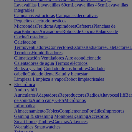
Lavavajillas
Lavavajillas 60cm
Lavavajillas 45cm
Lavavajillas
integrables
Campanas extractoras
Campanas decorativas
Pequeños electrodomésticos
Microondas
Freidoras
Aspiradores
Cafeteras
Planchas de
asar
Batidoras
Amasadores
Robots de Cocina
Balanzas de
Cocina
Tostadoras
Calefacción
Termoventiladores
Convectores
Estufas
Radiadores
Calefactores
D
Térmicos
Humidificadores
Climatización
Ventiladores
Aire acondicionado
Calentadores de agua
Termos eléctricos
Belleza y salud
Cuidado de los hombres
Cuidado
cabello
Cuidado dental
Salud y bienestar
Limpieza
Limpieza a vapor
Robot limpiacristales
Electrónica
Audio y hifi
Auriculares
Adaptadores
Reproductores
Radios
Altavoces
Hifi
Bar
de sonido
Audio car y GPS
Micrófonos
Informática
Almacenamiento
Tablets
Complementos
Portátiles
Impresoras
Gaming & streaming
Monitores gaming
Accesorios
Smart home
Timbres
Cámaras
Altavoces
Wearables
Smartwatches