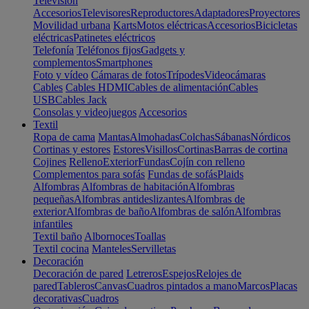
Televisión
Accesorios
Televisores
Reproductores
Adaptadores
Proyectores
Movilidad urbana
Karts
Motos eléctricas
Accesorios
Bicicletas
eléctricas
Patinetes eléctricos
Telefonía
Teléfonos fijos
Gadgets y
complementos
Smartphones
Foto y vídeo
Cámaras de fotos
Trípodes
Videocámaras
Cables
Cables HDMI
Cables de alimentación
Cables
USB
Cables Jack
Consolas y videojuegos
Accesorios
Textil
Ropa de cama
Mantas
Almohadas
Colchas
Sábanas
Nórdicos
Cortinas y estores
Estores
Visillos
Cortinas
Barras de cortina
Cojines
Relleno
Exterior
Fundas
Cojín con relleno
Complementos para sofás
Fundas de sofás
Plaids
Alfombras
Alfombras de habitación
Alfombras
pequeñas
Alfombras antideslizantes
Alfombras de
exterior
Alfombras de baño
Alfombras de salón
Alfombras
infantiles
Textil baño
Albornoces
Toallas
Textil cocina
Manteles
Servilletas
Decoración
Decoración de pared
Letreros
Espejos
Relojes de
pared
Tableros
Canvas
Cuadros pintados a mano
Marcos
Placas
decorativas
Cuadros