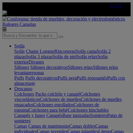
🔵Cambia tu electro con
-10% EXTRA
de descuento ☑️
AQUÍ
Baleares
Canarias
Sofás
Sofás
Chaise Longue
Rinconeras
Sofás cama
Sofás 2
plazas
Sofás 3 plazas
Sofás de piel
Sofás relax
Sofás
exterior
Divanes
Sillones
Sillones decorativos
Sillones relax
Sillones relax
levantapersonas
Puffs
Puffs decorativos
Puffs pera
Puffs reposapiés
Puffs con
almacenaje
Descanso
Colchones
Packs colchón y canapé
Colchones
viscoelásticos
Colchones de muelles
Colchones de muelles
ensacados
Colchones enrollados
Colchones de
espuma
Colchones para bebé
Colchones hinchables
Canapés y bases
Canapés
Base tapizadas
Somieres
Patas de
somieres
Camas
Camas de matrimonio
Camas dobles
Camas
individuales
Camas juveniles
Camas infantiles
Literas
Camas