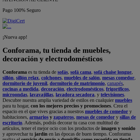
Pago 100% Seguro
¡Nueva app!
Conforama, tu tienda de muebles,
decoración y electrodomésticos
Conforama
es tu tienda de
sofás
,
sofá cama
,
sofá chaise longue
,
sillón
,
sillón relax
,
colchones
,
muebles de salón
,
mesas comedor
,
dormitorio de juvenil
,
dormitorio de matrimonio
,
canapés
,
cocinas a medida
,
decoración
,
electrodomésticos
,
frigoríficos
,
microondas
,
lavavajillas
,
lavadora secadora
, y
televisiones
.
Descubre nuestra amplia variedad de estilos en cualquier
muebles
para tu hogar,
con los mejores precios y promociones
. Crea el
espacio en el que vives gracias a nuestros
muebles de comedor
y
habitaciones,
armarios
y
zapateros
,
mesas de comedor
y
sillas de
escritorio
. Además, podrás decorar tu casa con multitud de
artículos, tener el mejor ocio con los productos de
imagen y sonido
y aprovechar tu
jardín
en las épocas de buen tiempo. Conforama
realiza el
servicio de envío a domicilio como recogida en tienda.