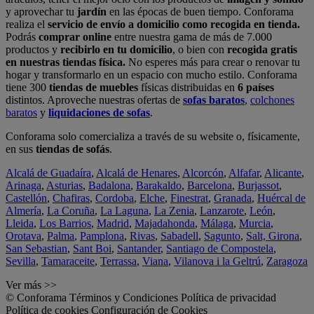
y aprovechar tu
jardín
en las épocas de buen tiempo. Conforama
realiza el
servicio de envío a domicilio como recogida en tienda.
Podrás
comprar online
entre nuestra gama de más de 7.000
productos y
recibirlo en tu domicilio
, o bien con
recogida gratis
en nuestras tiendas física.
No esperes más para crear o renovar tu
hogar y transformarlo en un espacio con mucho estilo. Conforama
tiene 300
tiendas de muebles
físicas distribuidas en
6 países
distintos. Aproveche nuestras ofertas de
sofas baratos
,
colchones
baratos
y
liquidaciones de sofas
.
Conforama solo comercializa a través de su website o, físicamente,
en sus
tiendas de sofás
.
Alcalá de Guadaíra
,
Alcalá de Henares
,
Alcorcón
,
Alfafar
,
Alicante
,
Arinaga
,
Asturias
,
Badalona
,
Barakaldo
,
Barcelona
,
Burjassot
,
Castellón
,
Chafiras
,
Cordoba
,
Elche
,
Finestrat
,
Granada
,
Huércal de
Almería
,
La Coruña
,
La Laguna
,
La Zenia
,
Lanzarote
,
León
,
Lleida
,
Los Barrios
,
Madrid
,
Majadahonda
,
Málaga
,
Murcia
,
Orotava
,
Palma
,
Pamplona
,
Rivas
,
Sabadell
,
Sagunto
,
Salt, Girona
,
San Sebastian
,
Sant Boi
,
Santander
,
Santiago de Compostela
,
Sevilla
,
Tamaraceite
,
Terrassa
,
Viana
,
Vilanova i la Geltrú
,
Zaragoza
Ver más >>
© Conforama
Términos y Condiciones
Política de privacidad
Política de cookies
Configuración de Cookies