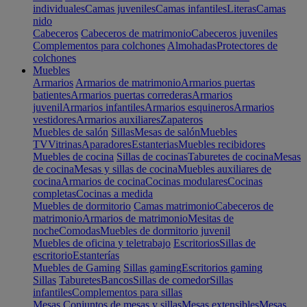
individuales
Camas juveniles
Camas infantiles
Literas
Camas
nido
Cabeceros
Cabeceros de matrimonio
Cabeceros juveniles
Complementos para colchones
Almohadas
Protectores de
colchones
Muebles
Armarios
Armarios de matrimonio
Armarios puertas
batientes
Armarios puertas correderas
Armarios
juvenil
Armarios infantiles
Armarios esquineros
Armarios
vestidores
Armarios auxiliares
Zapateros
Muebles de salón
Sillas
Mesas de salón
Muebles
TV
Vitrinas
Aparadores
Estanterias
Muebles recibidores
Muebles de cocina
Sillas de cocinas
Taburetes de cocina
Mesas
de cocina
Mesas y sillas de cocina
Muebles auxiliares de
cocina
Armarios de cocina
Cocinas modulares
Cocinas
completas
Cocinas a medida
Muebles de dormitorio
Camas matrimonio
Cabeceros de
matrimonio
Armarios de matrimonio
Mesitas de
noche
Comodas
Muebles de dormitorio juvenil
Muebles de oficina y teletrabajo
Escritorios
Sillas de
escritorio
Estanterías
Muebles de Gaming
Sillas gaming
Escritorios gaming
Sillas
Taburetes
Bancos
Sillas de comedor
Sillas
infantiles
Complementos para sillas
Mesas
Conjuntos de mesas y sillas
Mesas extensibles
Mesas