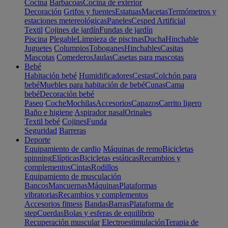
Cocina
Barbacoas
Cocina de exterior
Decoración
Grifos y fuentes
Estatuas
Macetas
Termómetros y
estaciones metereológicas
Paneles
Cesped Artificial
Textil
Cojines de jardín
Fundas de jardín
Piscina
Plegable
Limpieza de piscinas
Ducha
Hinchable
Juguetes
Columpios
Toboganes
Hinchables
Casitas
Mascotas
Comederos
Jaulas
Casetas para mascotas
Bebé
Habitación bebé
Humidificadores
Cestas
Colchón para
bebé
Muebles para habitación de bebé
Cunas
Cama
bebé
Decoración bebé
Paseo
Coche
Mochilas
Accesorios
Capazos
Carrito ligero
Baño e higiene
Aspirador nasal
Orinales
Textil bebé
Cojines
Funda
Seguridad
Barreras
Deporte
Equipamiento de cardio
Máquinas de remo
Bicicletas
spinning
Elípticas
Bicicletas estáticas
Recambios y
complementos
Cintas
Rodillos
Equipamiento de musculación
Bancos
Mancuernas
Máquinas
Plataformas
vibratorias
Recambios y complementos
Accesorios fitness
Bandas
Barras
Plataforma de
step
Cuerdas
Bolas y esferas de equilibrio
Recuperación muscular
Electroestimulación
Terapia de