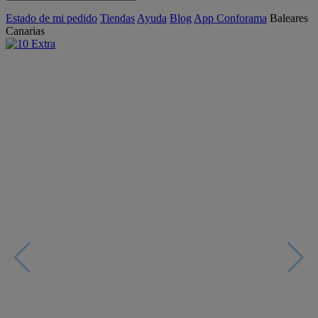
Estado de mi pedido
Tiendas
Ayuda
Blog
App Conforama
Baleares
Canarias