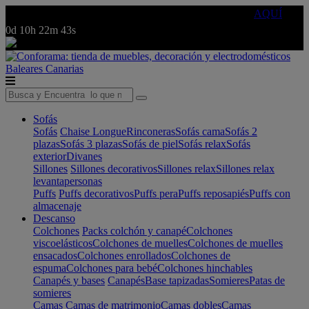
🔵Cambia tu electro con
-10% EXTRA
de descuento ☑️
AQUÍ
0d
10h
22m
43s
Baleares
Canarias
Sofás
Sofás
Chaise Longue
Rinconeras
Sofás cama
Sofás 2
plazas
Sofás 3 plazas
Sofás de piel
Sofás relax
Sofás
exterior
Divanes
Sillones
Sillones decorativos
Sillones relax
Sillones relax
levantapersonas
Puffs
Puffs decorativos
Puffs pera
Puffs reposapiés
Puffs con
almacenaje
Descanso
Colchones
Packs colchón y canapé
Colchones
viscoelásticos
Colchones de muelles
Colchones de muelles
ensacados
Colchones enrollados
Colchones de
espuma
Colchones para bebé
Colchones hinchables
Canapés y bases
Canapés
Base tapizadas
Somieres
Patas de
somieres
Camas
Camas de matrimonio
Camas dobles
Camas