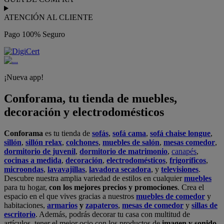
ATENCIÓN AL CLIENTE
Pago 100% Seguro
¡Nueva app!
Conforama, tu tienda de muebles,
decoración y electrodomésticos
Conforama
es tu tienda de
sofás
,
sofá cama
,
sofá chaise longue
,
sillón
,
sillón relax
,
colchones
,
muebles de salón
,
mesas comedor
,
dormitorio de juvenil
,
dormitorio de matrimonio
,
canapés
,
cocinas a medida
,
decoración
,
electrodomésticos
,
frigoríficos
,
microondas
,
lavavajillas
,
lavadora secadora
, y
televisiones
.
Descubre nuestra amplia variedad de estilos en cualquier
muebles
para tu hogar,
con los mejores precios y promociones
. Crea el
espacio en el que vives gracias a nuestros
muebles de comedor
y
habitaciones,
armarios
y
zapateros
,
mesas de comedor
y
sillas de
escritorio
. Además, podrás decorar tu casa con multitud de
artículos, tener el mejor ocio con los productos de
imagen y sonido