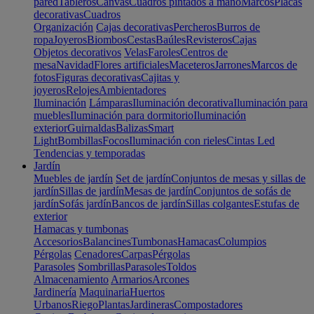
pared
Tableros
Canvas
Cuadros pintados a mano
Marcos
Placas
decorativas
Cuadros
Organización
Cajas decorativas
Percheros
Burros de
ropa
Joyeros
Biombos
Cestas
Baúles
Revisteros
Cajas
Objetos decorativos
Velas
Faroles
Centros de
mesa
Navidad
Flores artificiales
Maceteros
Jarrones
Marcos de
fotos
Figuras decorativas
Cajitas y
joyeros
Relojes
Ambientadores
Iluminación
Lámparas
Iluminación decorativa
Iluminación para
muebles
Iluminación para dormitorio
Iluminación
exterior
Guirnaldas
Balizas
Smart
Light
Bombillas
Focos
Iluminación con rieles
Cintas Led
Tendencias y temporadas
Jardín
Muebles de jardín
Set de jardín
Conjuntos de mesas y sillas de
jardín
Sillas de jardín
Mesas de jardín
Conjuntos de sofás de
jardín
Sofás jardín
Bancos de jardín
Sillas colgantes
Estufas de
exterior
Hamacas y tumbonas
Accesorios
Balancines
Tumbonas
Hamacas
Columpios
Pérgolas
Cenadores
Carpas
Pérgolas
Parasoles
Sombrillas
Parasoles
Toldos
Almacenamiento
Armarios
Arcones
Jardinería
Maquinaria
Huertos
Urbanos
Riego
Plantas
Jardineras
Compostadores