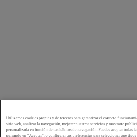
Utilizamos cookies propias y de terceros para garantizar el correcto funcionami
sitio web, analizar la navegación, mejorar nuestros servicios y mostrarte public
personalizada en función de tus hábitos de navegación. Puedes aceptar todas la
pulsando en “Aceptar”, o configurar tus preferencias para seleccionar qué tipos