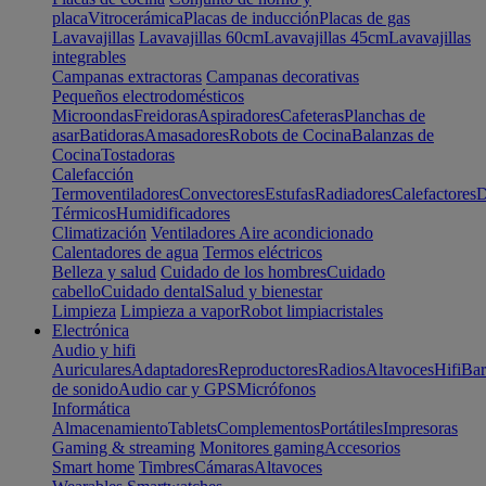
placa
Vitrocerámica
Placas de inducción
Placas de gas
Lavavajillas
Lavavajillas 60cm
Lavavajillas 45cm
Lavavajillas
integrables
Campanas extractoras
Campanas decorativas
Pequeños electrodomésticos
Microondas
Freidoras
Aspiradores
Cafeteras
Planchas de
asar
Batidoras
Amasadores
Robots de Cocina
Balanzas de
Cocina
Tostadoras
Calefacción
Termoventiladores
Convectores
Estufas
Radiadores
Calefactores
D
Térmicos
Humidificadores
Climatización
Ventiladores
Aire acondicionado
Calentadores de agua
Termos eléctricos
Belleza y salud
Cuidado de los hombres
Cuidado
cabello
Cuidado dental
Salud y bienestar
Limpieza
Limpieza a vapor
Robot limpiacristales
Electrónica
Audio y hifi
Auriculares
Adaptadores
Reproductores
Radios
Altavoces
Hifi
Bar
de sonido
Audio car y GPS
Micrófonos
Informática
Almacenamiento
Tablets
Complementos
Portátiles
Impresoras
Gaming & streaming
Monitores gaming
Accesorios
Smart home
Timbres
Cámaras
Altavoces