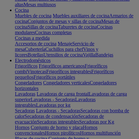
altas
Mesas multiusos
Cocina
Muebles de cocina
Muebles auxiliares de cocina
Armarios de
cocina
Conjuntos de mesas y sillas de cocina
Mesas de
cocina
Sillas de cocina
Taburetes de cocina
Cocinas
modulares
Cocinas completas
Cocinas a medida
Accesorios de cocina
Menaje
Servicio de
mesa
Cubertería
Cuchillos para chef
Vinos y
licores
Botellas
Utensilios de cocina
Vajilla
Bandejas
Electrodomésticos
Frigoríficos
Frigoríficos americanos
Frigoríficos
combi
Vinotecas
Frigoríficos integrables
Frigoríficos
pequeños
Frigoríficos portátiles
Congeladores
Congeladores verticales
Congeladores
horizontales
Lavadoras
Lavadoras de carga frontal
Lavadoras de carga
superior
Lavadoras - Secadoras
Lavadoras
integrables
Lavadoras por kg
Secadoras
Lavadoras - Secadoras
Secadoras con bomba de
calor
Secadoras de condensación
Secadoras de
evacuación
Secadoras integrables
Secadoras por Kg
Hornos
Conjunto de horno y placa
Hornos
convencionales
Hornos pirolíticos
Hornos multifunción
Placas de cocina
Conjunto de horno y