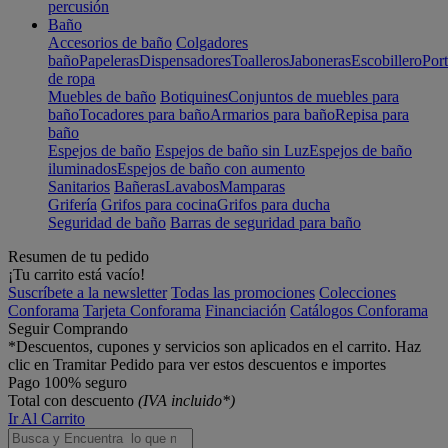
percusión
Baño
Accesorios de baño
Colgadores
baño
Papeleras
Dispensadores
Toalleros
Jaboneras
Escobillero
Port
de ropa
Muebles de baño
Botiquines
Conjuntos de muebles para
baño
Tocadores para baño
Armarios para baño
Repisa para
baño
Espejos de baño
Espejos de baño sin Luz
Espejos de baño
iluminados
Espejos de baño con aumento
Sanitarios
Bañeras
Lavabos
Mamparas
Grifería
Grifos para cocina
Grifos para ducha
Seguridad de baño
Barras de seguridad para baño
Resumen de tu pedido
¡Tu carrito está vacío!
Suscríbete a la newsletter
Todas las promociones
Colecciones
Conforama
Tarjeta Conforama
Financiación
Catálogos Conforama
Seguir Comprando
*Descuentos, cupones y servicios son aplicados en el carrito. Haz
clic en Tramitar Pedido para ver estos descuentos e importes
Pago 100% seguro
Total con descuento
(IVA incluido*)
Ir Al Carrito