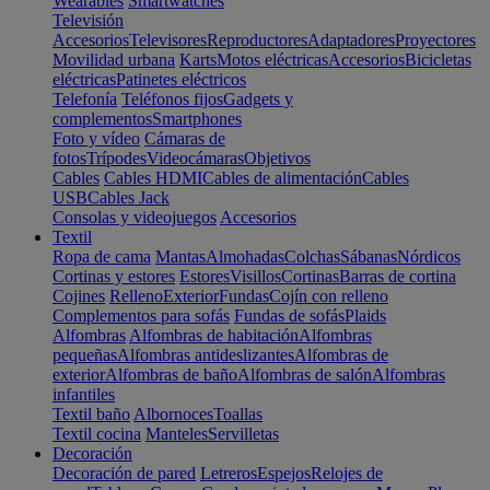
Wearables
Smartwatches
Televisión
Accesorios
Televisores
Reproductores
Adaptadores
Proyectores
Movilidad urbana
Karts
Motos eléctricas
Accesorios
Bicicletas
eléctricas
Patinetes eléctricos
Telefonía
Teléfonos fijos
Gadgets y
complementos
Smartphones
Foto y vídeo
Cámaras de
fotos
Trípodes
Videocámaras
Objetivos
Cables
Cables HDMI
Cables de alimentación
Cables
USB
Cables Jack
Consolas y videojuegos
Accesorios
Textil
Ropa de cama
Mantas
Almohadas
Colchas
Sábanas
Nórdicos
Cortinas y estores
Estores
Visillos
Cortinas
Barras de cortina
Cojines
Relleno
Exterior
Fundas
Cojín con relleno
Complementos para sofás
Fundas de sofás
Plaids
Alfombras
Alfombras de habitación
Alfombras
pequeñas
Alfombras antideslizantes
Alfombras de
exterior
Alfombras de baño
Alfombras de salón
Alfombras
infantiles
Textil baño
Albornoces
Toallas
Textil cocina
Manteles
Servilletas
Decoración
Decoración de pared
Letreros
Espejos
Relojes de