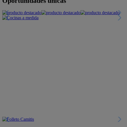
+INFO
Financiación
+INFO
Colecciones
Crea tu propio estilo
+INFO
Tranquilidad
6 años de Garantía Plus
+INFO
Catálogos
Miles de productos
+INFO
Por teléfono
Llámanos y compra
+INFO
Nueva app