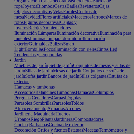
Organización
Cajas decorativas
Percheros
Burros de
ropa
Joyeros
Biombos
Cestas
Baúles
Revisteros
Cajas
Objetos decorativos
Velas
Faroles
Centros de
mesa
Navidad
Flores artificiales
Maceteros
Jarrones
Marcos de
fotos
Figuras decorativas
Cajitas y
joyeros
Relojes
Ambientadores
Iluminación
Lámparas
Iluminación decorativa
Iluminación para
muebles
Iluminación para dormitorio
Iluminación
exterior
Guirnaldas
Balizas
Smart
Light
Bombillas
Focos
Iluminación con rieles
Cintas Led
Tendencias y temporadas
Jardín
Muebles de jardín
Set de jardín
Conjuntos de mesas y sillas de
jardín
Sillas de jardín
Mesas de jardín
Conjuntos de sofás de
jardín
Sofás jardín
Bancos de jardín
Sillas colgantes
Estufas de
exterior
Hamacas y tumbonas
Accesorios
Balancines
Tumbonas
Hamacas
Columpios
Pérgolas
Cenadores
Carpas
Pérgolas
Parasoles
Sombrillas
Parasoles
Toldos
Almacenamiento
Armarios
Arcones
Jardinería
Maquinaria
Huertos
Urbanos
Riego
Plantas
Jardineras
Compostadores
Cocina
Barbacoas
Cocina de exterior
Decoración
Grifos y fuentes
Estatuas
Macetas
Termómetros y