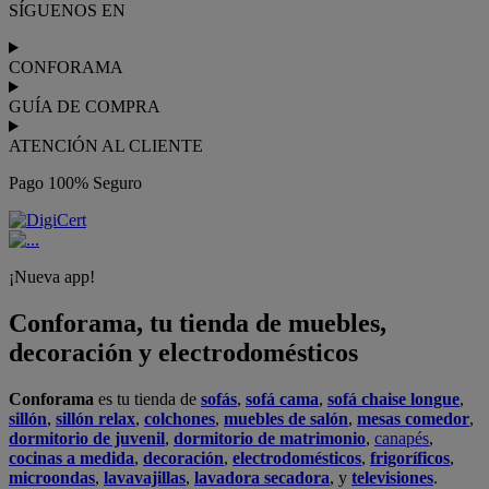
Podrás
comprar online
entre nuestra gama de más de 7.000
productos y
recibirlo en tu domicilio
, o bien con
recogida gratis
en nuestras tiendas física.
No esperes más para crear o renovar tu
hogar y transformarlo en un espacio con mucho estilo. Conforama
tiene 300
tiendas de muebles
físicas distribuidas en
6 países
distintos. Aproveche nuestras ofertas de
sofas baratos
,
colchones
baratos
y
liquidaciones de sofas
.
Conforama solo comercializa a través de su website o, físicamente,
en sus
tiendas de sofás
.
Alcalá de Guadaíra
,
Alcalá de Henares
,
Alcorcón
,
Alfafar
,
Alicante
,
Arinaga
,
Asturias
,
Badalona
,
Barakaldo
,
Barcelona
,
Burjassot
,
Castellón
,
Chafiras
,
Cordoba
,
Elche
,
Finestrat
,
Granada
,
Huércal de
Almería
,
La Coruña
,
La Laguna
,
La Zenia
,
Lanzarote
,
León
,
Lleida
,
Los Barrios
,
Madrid
,
Majadahonda
,
Málaga
,
Murcia
,
Orotava
,
Palma
,
Pamplona
,
Rivas
,
Sabadell
,
Sagunto
,
Salt, Girona
,
San Sebastian
,
Sant Boi
,
Santander
,
Santiago de Compostela
,
Sevilla
,
Tamaraceite
,
Terrassa
,
Viana
,
Vilanova i la Geltrú
,
Zaragoza
Ver más >>
© Conforama
Términos y Condiciones
Política de privacidad
Política de cookies
Configuración de Cookies