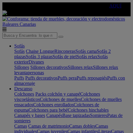
🔵Cambia tu electro con
-10% EXTRA
de descuento ☑️
AQUÍ
Baleares
Canarias
Sofás
Sofás
Chaise Longue
Rinconeras
Sofás cama
Sofás 2
plazas
Sofás 3 plazas
Sofás de piel
Sofás relax
Sofás
exterior
Divanes
Sillones
Sillones decorativos
Sillones relax
Sillones relax
levantapersonas
Puffs
Puffs decorativos
Puffs pera
Puffs reposapiés
Puffs con
almacenaje
Descanso
Colchones
Packs colchón y canapé
Colchones
viscoelásticos
Colchones de muelles
Colchones de muelles
ensacados
Colchones enrollados
Colchones de
espuma
Colchones para bebé
Colchones hinchables
Canapés y bases
Canapés
Base tapizadas
Somieres
Patas de
somieres
Camas
Camas de matrimonio
Camas dobles
Camas
individuales
Camas juveniles
Camas infantiles
Literas
Camas