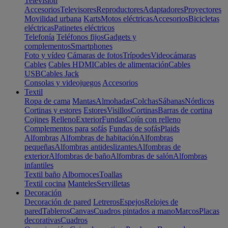
Televisión
Accesorios
Televisores
Reproductores
Adaptadores
Proyectores
Movilidad urbana
Karts
Motos eléctricas
Accesorios
Bicicletas
eléctricas
Patinetes eléctricos
Telefonía
Teléfonos fijos
Gadgets y
complementos
Smartphones
Foto y vídeo
Cámaras de fotos
Trípodes
Videocámaras
Cables
Cables HDMI
Cables de alimentación
Cables
USB
Cables Jack
Consolas y videojuegos
Accesorios
Textil
Ropa de cama
Mantas
Almohadas
Colchas
Sábanas
Nórdicos
Cortinas y estores
Estores
Visillos
Cortinas
Barras de cortina
Cojines
Relleno
Exterior
Fundas
Cojín con relleno
Complementos para sofás
Fundas de sofás
Plaids
Alfombras
Alfombras de habitación
Alfombras
pequeñas
Alfombras antideslizantes
Alfombras de
exterior
Alfombras de baño
Alfombras de salón
Alfombras
infantiles
Textil baño
Albornoces
Toallas
Textil cocina
Manteles
Servilletas
Decoración
Decoración de pared
Letreros
Espejos
Relojes de
pared
Tableros
Canvas
Cuadros pintados a mano
Marcos
Placas
decorativas
Cuadros