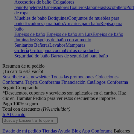
Accesorios de baño
Colgadores
baño
Papeleras
Dispensadores
Toalleros
Jaboneras
Escobillero
Port
de ropa
Muebles de baño
Botiquines
Conjuntos de muebles para
baño
Tocadores para baño
Armarios para baño
Repisa para
baño
Espejos de baño
Espejos de baño sin Luz
Espejos de baño
iluminados
Espejos de baño con aumento
Sanitarios
Bañeras
Lavabos
Mamparas
Grifería
Grifos para cocina
Grifos para ducha
Seguridad de baño
Barras de seguridad para baño
Resumen de tu pedido
¡Tu carrito está vacío!
Suscríbete a la newsletter
Todas las promociones
Colecciones
Conforama
Tarjeta Conforama
Financiación
Catálogos Conforama
Seguir Comprando
*Descuentos, cupones y servicios son aplicados en el carrito. Haz
clic en Tramitar Pedido para ver estos descuentos e importes
Pago 100% seguro
Total con descuento
(IVA incluido*)
Ir Al Carrito
Estado de mi pedido
Tiendas
Ayuda
Blog
App Conforama
Baleares