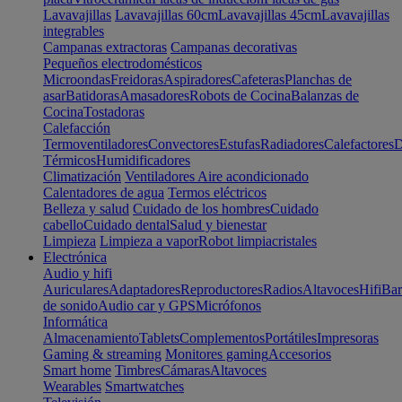
Lavavajillas
Lavavajillas 60cm
Lavavajillas 45cm
Lavavajillas
integrables
Campanas extractoras
Campanas decorativas
Pequeños electrodomésticos
Microondas
Freidoras
Aspiradores
Cafeteras
Planchas de
asar
Batidoras
Amasadores
Robots de Cocina
Balanzas de
Cocina
Tostadoras
Calefacción
Termoventiladores
Convectores
Estufas
Radiadores
Calefactores
D
Térmicos
Humidificadores
Climatización
Ventiladores
Aire acondicionado
Calentadores de agua
Termos eléctricos
Belleza y salud
Cuidado de los hombres
Cuidado
cabello
Cuidado dental
Salud y bienestar
Limpieza
Limpieza a vapor
Robot limpiacristales
Electrónica
Audio y hifi
Auriculares
Adaptadores
Reproductores
Radios
Altavoces
Hifi
Bar
de sonido
Audio car y GPS
Micrófonos
Informática
Almacenamiento
Tablets
Complementos
Portátiles
Impresoras
Gaming & streaming
Monitores gaming
Accesorios
Smart home
Timbres
Cámaras
Altavoces
Wearables
Smartwatches