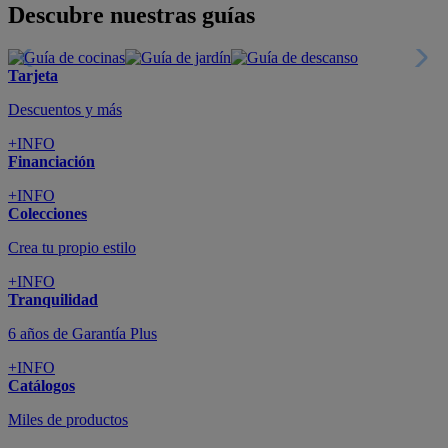
Todo en tu móvil
+INFO
Suscríbete
Cupón de dto. de 10€
+INFO
Tiendas de sofás y muebles
¡Encuentra la tuya!
+INFO
Tu cuenta
Promociones exclusivas
+INFO
El blog
Busca tu inspiración
+INFO
Grandes marcas de muebles, sofás,