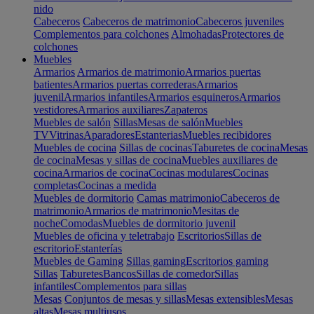
nido
Cabeceros
Cabeceros de matrimonio
Cabeceros juveniles
Complementos para colchones
Almohadas
Protectores de
colchones
Muebles
Armarios
Armarios de matrimonio
Armarios puertas
batientes
Armarios puertas correderas
Armarios
juvenil
Armarios infantiles
Armarios esquineros
Armarios
vestidores
Armarios auxiliares
Zapateros
Muebles de salón
Sillas
Mesas de salón
Muebles
TV
Vitrinas
Aparadores
Estanterias
Muebles recibidores
Muebles de cocina
Sillas de cocinas
Taburetes de cocina
Mesas
de cocina
Mesas y sillas de cocina
Muebles auxiliares de
cocina
Armarios de cocina
Cocinas modulares
Cocinas
completas
Cocinas a medida
Muebles de dormitorio
Camas matrimonio
Cabeceros de
matrimonio
Armarios de matrimonio
Mesitas de
noche
Comodas
Muebles de dormitorio juvenil
Muebles de oficina y teletrabajo
Escritorios
Sillas de
escritorio
Estanterías
Muebles de Gaming
Sillas gaming
Escritorios gaming
Sillas
Taburetes
Bancos
Sillas de comedor
Sillas
infantiles
Complementos para sillas
Mesas
Conjuntos de mesas y sillas
Mesas extensibles
Mesas
altas
Mesas multiusos