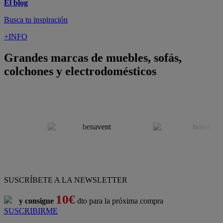
Pago 100% Seguro
¡Nueva app!
Conforama, tu tienda de muebles,
decoración y electrodomésticos
Conforama
es tu tienda de
sofás
,
sofá cama
,
sofá chaise longue
,
sillón
,
sillón relax
,
colchones
,
muebles de salón
,
mesas comedor
,
dormitorio de juvenil
,
dormitorio de matrimonio
,
canapés
,
cocinas a medida
,
decoración
,
electrodomésticos
,
frigoríficos
,
microondas
,
lavavajillas
,
lavadora secadora
, y
televisiones
.
Descubre nuestra amplia variedad de estilos en cualquier
muebles
para tu hogar,
con los mejores precios y promociones
. Crea el
espacio en el que vives gracias a nuestros
muebles de comedor
y
habitaciones,
armarios
y
zapateros
,
mesas de comedor
y
sillas de
escritorio
. Además, podrás decorar tu casa con multitud de
artículos, tener el mejor ocio con los productos de
imagen y sonido
y aprovechar tu
jardín
en las épocas de buen tiempo. Conforama
realiza el
servicio de envío a domicilio como recogida en tienda.