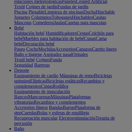
estaciones metereológicas
Paneles
Cesped Artificial
Textil
Cojines de jardín
Fundas de jardín
Piscina
Plegable
Limpieza de piscinas
Ducha
Hinchable
Juguetes
Columpios
Toboganes
Hinchables
Casitas
Mascotas
Comederos
Jaulas
Casetas para mascotas
Bebé
Habitación bebé
Humidificadores
Cestas
Colchón para
bebé
Muebles para habitación de bebé
Cunas
Cama
bebé
Decoración bebé
Paseo
Coche
Mochilas
Accesorios
Capazos
Carrito ligero
Baño e higiene
Aspirador nasal
Orinales
Textil bebé
Cojines
Funda
Seguridad
Barreras
Deporte
Equipamiento de cardio
Máquinas de remo
Bicicletas
spinning
Elípticas
Bicicletas estáticas
Recambios y
complementos
Cintas
Rodillos
Equipamiento de musculación
Bancos
Mancuernas
Máquinas
Plataformas
vibratorias
Recambios y complementos
Accesorios fitness
Bandas
Barras
Plataforma de
step
Cuerdas
Bolas y esferas de equilibrio
Recuperación muscular
Electroestimulación
Terapia de
percusión
Baño