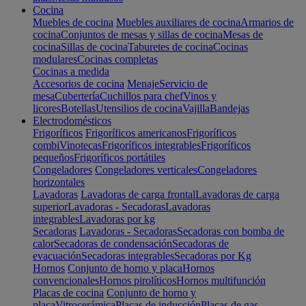
Cocina
Muebles de cocina
Muebles auxiliares de cocina
Armarios de
cocina
Conjuntos de mesas y sillas de cocina
Mesas de
cocina
Sillas de cocina
Taburetes de cocina
Cocinas
modulares
Cocinas completas
Cocinas a medida
Accesorios de cocina
Menaje
Servicio de
mesa
Cubertería
Cuchillos para chef
Vinos y
licores
Botellas
Utensilios de cocina
Vajilla
Bandejas
Electrodomésticos
Frigoríficos
Frigoríficos americanos
Frigoríficos
combi
Vinotecas
Frigoríficos integrables
Frigoríficos
pequeños
Frigoríficos portátiles
Congeladores
Congeladores verticales
Congeladores
horizontales
Lavadoras
Lavadoras de carga frontal
Lavadoras de carga
superior
Lavadoras - Secadoras
Lavadoras
integrables
Lavadoras por kg
Secadoras
Lavadoras - Secadoras
Secadoras con bomba de
calor
Secadoras de condensación
Secadoras de
evacuación
Secadoras integrables
Secadoras por Kg
Hornos
Conjunto de horno y placa
Hornos
convencionales
Hornos pirolíticos
Hornos multifunción
Placas de cocina
Conjunto de horno y
placa
Vitrocerámica
Placas de inducción
Placas de gas