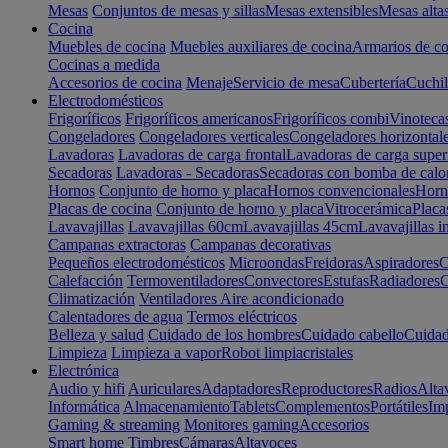
Mesas
Conjuntos de mesas y sillas
Mesas extensibles
Mesas alta
Cocina
Muebles de cocina
Muebles auxiliares de cocina
Armarios de co
Cocinas a medida
Accesorios de cocina
Menaje
Servicio de mesa
Cubertería
Cuchil
Electrodomésticos
Frigoríficos
Frigoríficos americanos
Frigoríficos combi
Vinoteca
Congeladores
Congeladores verticales
Congeladores horizontal
Lavadoras
Lavadoras de carga frontal
Lavadoras de carga super
Secadoras
Lavadoras - Secadoras
Secadoras con bomba de calo
Hornos
Conjunto de horno y placa
Hornos convencionales
Horno
Placas de cocina
Conjunto de horno y placa
Vitrocerámica
Placa
Lavavajillas
Lavavajillas 60cm
Lavavajillas 45cm
Lavavajillas i
Campanas extractoras
Campanas decorativas
Pequeños electrodomésticos
Microondas
Freidoras
Aspiradores
C
Calefacción
Termoventiladores
Convectores
Estufas
Radiadores
C
Climatización
Ventiladores
Aire acondicionado
Calentadores de agua
Termos eléctricos
Belleza y salud
Cuidado de los hombres
Cuidado cabello
Cuidad
Limpieza
Limpieza a vapor
Robot limpiacristales
Electrónica
Audio y hifi
Auriculares
Adaptadores
Reproductores
Radios
Alta
Informática
Almacenamiento
Tablets
Complementos
Portátiles
Im
Gaming & streaming
Monitores gaming
Accesorios
Smart home
Timbres
Cámaras
Altavoces