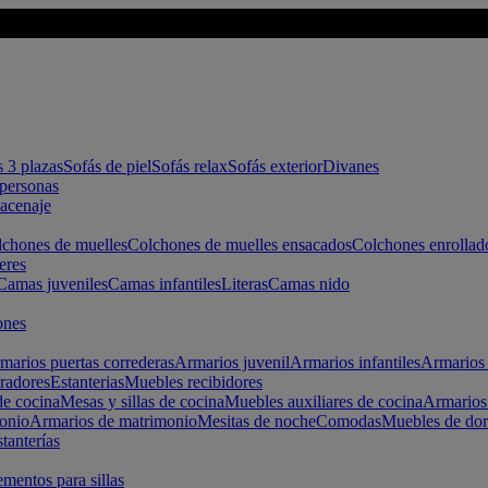
s 3 plazas
Sofás de piel
Sofás relax
Sofás exterior
Divanes
apersonas
macenaje
chones de muelles
Colchones de muelles ensacados
Colchones enrollad
eres
Camas juveniles
Camas infantiles
Literas
Camas nido
ones
marios puertas correderas
Armarios juvenil
Armarios infantiles
Armarios 
radores
Estanterias
Muebles recibidores
e cocina
Mesas y sillas de cocina
Muebles auxiliares de cocina
Armarios
onio
Armarios de matrimonio
Mesitas de noche
Comodas
Muebles de dor
tanterías
entos para sillas