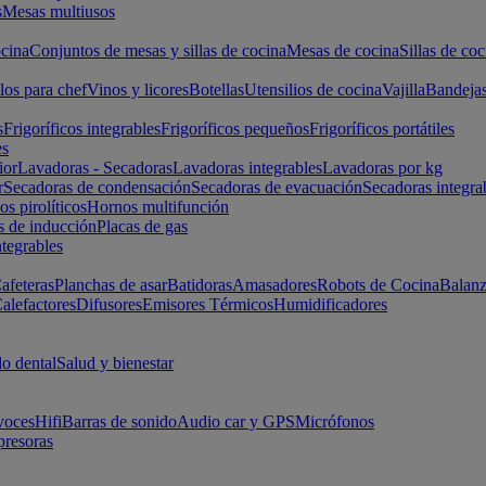
s
Mesas multiusos
cina
Conjuntos de mesas y sillas de cocina
Mesas de cocina
Sillas de coc
los para chef
Vinos y licores
Botellas
Utensilios de cocina
Vajilla
Bandeja
s
Frigoríficos integrables
Frigoríficos pequeños
Frigoríficos portátiles
es
ior
Lavadoras - Secadoras
Lavadoras integrables
Lavadoras por kg
r
Secadoras de condensación
Secadoras de evacuación
Secadoras integra
s pirolíticos
Hornos multifunción
s de inducción
Placas de gas
ntegrables
afeteras
Planchas de asar
Batidoras
Amasadores
Robots de Cocina
Balanz
alefactores
Difusores
Emisores Térmicos
Humidificadores
o dental
Salud y bienestar
voces
Hifi
Barras de sonido
Audio car y GPS
Micrófonos
presoras