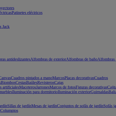
oyectores
éctricas
Patinetes eléctricos
s Jack
ras antideslizantes
Alfombras de exterior
Alfombras de baño
Alfombras 
Canvas
Cuadros pintados a mano
Marcos
Placas decorativas
Cuadros
s
Biombos
Cestas
Baúles
Revisteros
Cajas
s artificiales
Maceteros
Jarrones
Marcos de fotos
Figuras decorativas
Cajit
muebles
Iluminación para dormitorio
Iluminación exterior
Guirnaldas
Bali
ardín
Sillas de jardín
Mesas de jardín
Conjuntos de sofás de jardín
Sofás j
s
Columpios