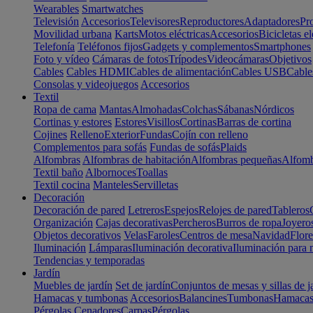
Wearables
Smartwatches
Televisión
Accesorios
Televisores
Reproductores
Adaptadores
Pr
Movilidad urbana
Karts
Motos eléctricas
Accesorios
Bicicletas el
Telefonía
Teléfonos fijos
Gadgets y complementos
Smartphones
Foto y vídeo
Cámaras de fotos
Trípodes
Videocámaras
Objetivos
Cables
Cables HDMI
Cables de alimentación
Cables USB
Cable
Consolas y videojuegos
Accesorios
Textil
Ropa de cama
Mantas
Almohadas
Colchas
Sábanas
Nórdicos
Cortinas y estores
Estores
Visillos
Cortinas
Barras de cortina
Cojines
Relleno
Exterior
Fundas
Cojín con relleno
Complementos para sofás
Fundas de sofás
Plaids
Alfombras
Alfombras de habitación
Alfombras pequeñas
Alfomb
Textil baño
Albornoces
Toallas
Textil cocina
Manteles
Servilletas
Decoración
Decoración de pared
Letreros
Espejos
Relojes de pared
Tableros
Organización
Cajas decorativas
Percheros
Burros de ropa
Joyero
Objetos decorativos
Velas
Faroles
Centros de mesa
Navidad
Flore
Iluminación
Lámparas
Iluminación decorativa
Iluminación para 
Tendencias y temporadas
Jardín
Muebles de jardín
Set de jardín
Conjuntos de mesas y sillas de j
Hamacas y tumbonas
Accesorios
Balancines
Tumbonas
Hamaca
Pérgolas
Cenadores
Carpas
Pérgolas