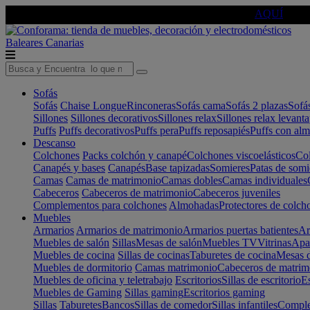
🔵Cambia tu electro con
-10% EXTRA
de descuento ☑️
AQUÍ
Baleares
Canarias
Sofás
Sofás
Chaise Longue
Rinconeras
Sofás cama
Sofás 2 plazas
Sofá
Sillones
Sillones decorativos
Sillones relax
Sillones relax levant
Puffs
Puffs decorativos
Puffs pera
Puffs reposapiés
Puffs con al
Descanso
Colchones
Packs colchón y canapé
Colchones viscoelásticos
Col
Canapés y bases
Canapés
Base tapizadas
Somieres
Patas de somi
Camas
Camas de matrimonio
Camas dobles
Camas individuales
Cabeceros
Cabeceros de matrimonio
Cabeceros juveniles
Complementos para colchones
Almohadas
Protectores de colch
Muebles
Armarios
Armarios de matrimonio
Armarios puertas batientes
Ar
Muebles de salón
Sillas
Mesas de salón
Muebles TV
Vitrinas
Apa
Muebles de cocina
Sillas de cocinas
Taburetes de cocina
Mesas d
Muebles de dormitorio
Camas matrimonio
Cabeceros de matrim
Muebles de oficina y teletrabajo
Escritorios
Sillas de escritorio
Es
Muebles de Gaming
Sillas gaming
Escritorios gaming
Sillas
Taburetes
Bancos
Sillas de comedor
Sillas infantiles
Complem