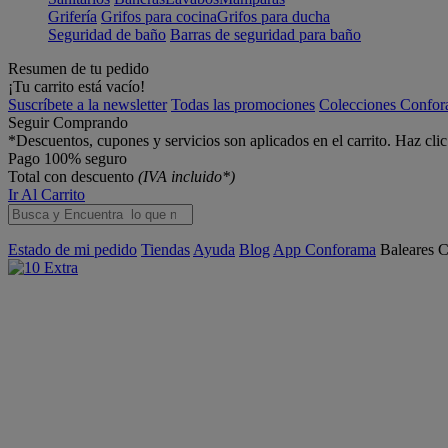
Grifería
Grifos para cocina
Grifos para ducha
Seguridad de baño
Barras de seguridad para baño
Resumen de tu pedido
¡Tu carrito está vacío!
Suscríbete a la newsletter
Todas las promociones
Colecciones Confo
Seguir Comprando
*Descuentos, cupones y servicios son aplicados en el carrito. Haz cli
Pago 100% seguro
Total con descuento
(IVA incluido*)
Ir Al Carrito
Estado de mi pedido
Tiendas
Ayuda
Blog
App Conforama
Baleares
C