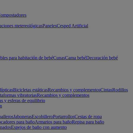
ompostadores
aciones metereológicas
Paneles
Cesped Artificial
les para habitación de bebé
Cunas
Cama bebé
Decoración bebé
lípticas
Bicicletas estáticas
Recambios y complementos
Cintas
Rodillos
taformas vibratorias
Recambios y complementos
s y esferas de equilibrio
ón
alleros
Jaboneras
Escobillero
Portarrollos
Cestas de ropa
cadores para baño
Armarios para baño
Repisa para baño
inados
Espejos de baño con aumento