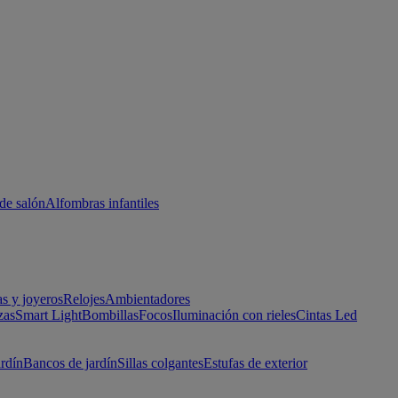
de salón
Alfombras infantiles
as y joyeros
Relojes
Ambientadores
zas
Smart Light
Bombillas
Focos
Iluminación con rieles
Cintas Led
ardín
Bancos de jardín
Sillas colgantes
Estufas de exterior