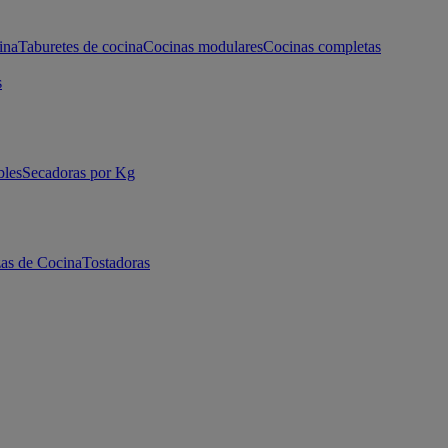
ina
Taburetes de cocina
Cocinas modulares
Cocinas completas
s
bles
Secadoras por Kg
as de Cocina
Tostadoras