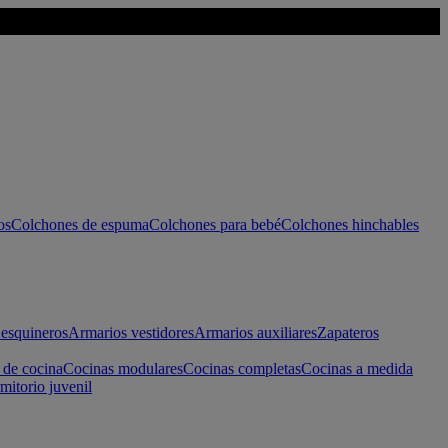
os
Colchones de espuma
Colchones para bebé
Colchones hinchables
esquineros
Armarios vestidores
Armarios auxiliares
Zapateros
 de cocina
Cocinas modulares
Cocinas completas
Cocinas a medida
mitorio juvenil