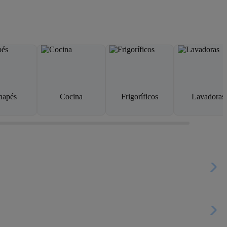
napés
Cocina
Frigoríficos
Lavadoras