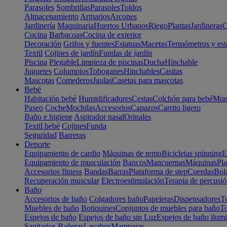
Parasoles
Sombrillas
Parasoles
Toldos
Almacenamiento
Armarios
Arcones
Jardinería
Maquinaria
Huertos Urbanos
Riego
Plantas
Jardineras
C
Cocina
Barbacoas
Cocina de exterior
Decoración
Grifos y fuentes
Estatuas
Macetas
Termómetros y est
Textil
Cojines de jardín
Fundas de jardín
Piscina
Plegable
Limpieza de piscinas
Ducha
Hinchable
Juguetes
Columpios
Toboganes
Hinchables
Casitas
Mascotas
Comederos
Jaulas
Casetas para mascotas
Bebé
Habitación bebé
Humidificadores
Cestas
Colchón para bebé
Mueb
Paseo
Coche
Mochilas
Accesorios
Capazos
Carrito ligero
Baño e higiene
Aspirador nasal
Orinales
Textil bebé
Cojines
Funda
Seguridad
Barreras
Deporte
Equipamiento de cardio
Máquinas de remo
Bicicletas spinning
E
Equipamiento de musculación
Bancos
Mancuernas
Máquinas
Pla
Accesorios fitness
Bandas
Barras
Plataforma de step
Cuerdas
Bola
Recuperación muscular
Electroestimulación
Terapia de percusi
Baño
Accesorios de baño
Colgadores baño
Papeleras
Dispensadores
To
Muebles de baño
Botiquines
Conjuntos de muebles para baño
To
Espejos de baño
Espejos de baño sin Luz
Espejos de baño ilum
Sanitarios
Bañeras
Lavabos
Mamparas