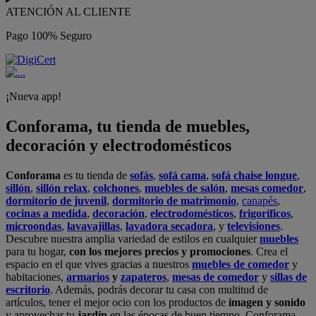
ATENCIÓN AL CLIENTE
Pago 100% Seguro
¡Nueva app!
Conforama, tu tienda de muebles,
decoración y electrodomésticos
Conforama
es tu tienda de
sofás
,
sofá cama
,
sofá chaise longue
,
sillón
,
sillón relax
,
colchones
,
muebles de salón
,
mesas comedor
,
dormitorio de juvenil
,
dormitorio de matrimonio
,
canapés
,
cocinas a medida
,
decoración
,
electrodomésticos
,
frigoríficos
,
microondas
,
lavavajillas
,
lavadora secadora
, y
televisiones
.
Descubre nuestra amplia variedad de estilos en cualquier
muebles
para tu hogar,
con los mejores precios y promociones
. Crea el
espacio en el que vives gracias a nuestros
muebles de comedor
y
habitaciones,
armarios
y
zapateros
,
mesas de comedor
y
sillas de
escritorio
. Además, podrás decorar tu casa con multitud de
artículos, tener el mejor ocio con los productos de
imagen y sonido
y aprovechar tu
jardín
en las épocas de buen tiempo. Conforama