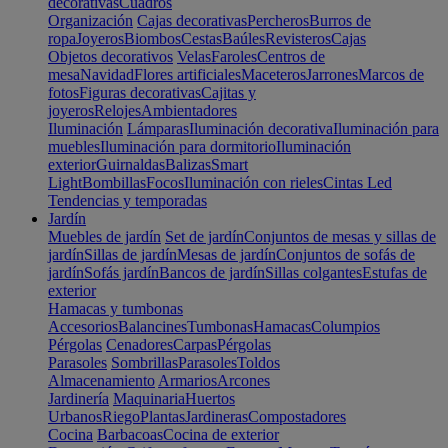
decorativas
Cuadros
Organización
Cajas decorativas
Percheros
Burros de
ropa
Joyeros
Biombos
Cestas
Baúles
Revisteros
Cajas
Objetos decorativos
Velas
Faroles
Centros de
mesa
Navidad
Flores artificiales
Maceteros
Jarrones
Marcos de
fotos
Figuras decorativas
Cajitas y
joyeros
Relojes
Ambientadores
Iluminación
Lámparas
Iluminación decorativa
Iluminación para
muebles
Iluminación para dormitorio
Iluminación
exterior
Guirnaldas
Balizas
Smart
Light
Bombillas
Focos
Iluminación con rieles
Cintas Led
Tendencias y temporadas
Jardín
Muebles de jardín
Set de jardín
Conjuntos de mesas y sillas de
jardín
Sillas de jardín
Mesas de jardín
Conjuntos de sofás de
jardín
Sofás jardín
Bancos de jardín
Sillas colgantes
Estufas de
exterior
Hamacas y tumbonas
Accesorios
Balancines
Tumbonas
Hamacas
Columpios
Pérgolas
Cenadores
Carpas
Pérgolas
Parasoles
Sombrillas
Parasoles
Toldos
Almacenamiento
Armarios
Arcones
Jardinería
Maquinaria
Huertos
Urbanos
Riego
Plantas
Jardineras
Compostadores
Cocina
Barbacoas
Cocina de exterior