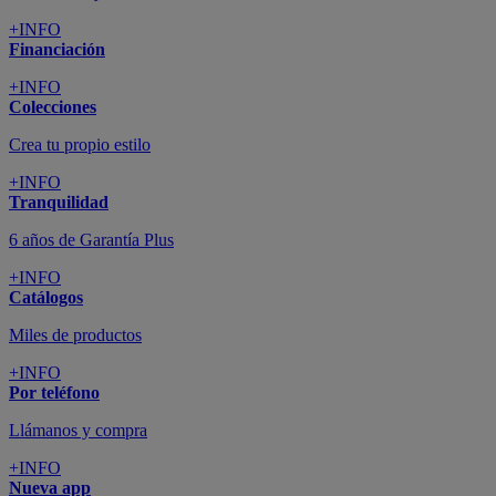
+INFO
Financiación
+INFO
Colecciones
Crea tu propio estilo
+INFO
Tranquilidad
6 años de Garantía Plus
+INFO
Catálogos
Miles de productos
+INFO
Por teléfono
Llámanos y compra
+INFO
Nueva app