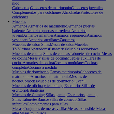
nido
Cabeceros
Cabeceros de matrimonio
Cabeceros juveniles
Complementos para colchones
Almohadas
Protectores de
colchones
Muebles
Armarios
Armarios de matrimonio
Armarios puertas
batientes
Armarios puertas correderas
Armarios
juvenil
Armarios infantiles
Armarios esquineros
Armarios
vestidores
Armarios auxiliares
Zapateros
Muebles de salón
Sillas
Mesas de salón
Muebles
TV
Vitrinas
Aparadores
Estanterias
Muebles recibidores
Muebles de cocina
Sillas de cocinas
Taburetes de cocina
Mesas
de cocina
Mesas y sillas de cocina
Muebles auxiliares de
cocina
Armarios de cocina
Cocinas modulares
Cocinas
completas
Cocinas a medida
Muebles de dormitorio
Camas matrimonio
Cabeceros de
matrimonio
Armarios de matrimonio
Mesitas de
noche
Comodas
Muebles de dormitorio juvenil
Muebles de oficina y teletrabajo
Escritorios
Sillas de
escritorio
Estanterías
Muebles de Gaming
Sillas gaming
Escritorios gaming
Sillas
Taburetes
Bancos
Sillas de comedor
Sillas
infantiles
Complementos para sillas
Mesas
Conjuntos de mesas y sillas
Mesas extensibles
Mesas
altas
Mesas multiusos