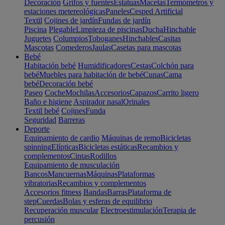
Decoración
Grifos y fuentes
Estatuas
Macetas
Termómetros y
estaciones metereológicas
Paneles
Cesped Artificial
Textil
Cojines de jardín
Fundas de jardín
Piscina
Plegable
Limpieza de piscinas
Ducha
Hinchable
Juguetes
Columpios
Toboganes
Hinchables
Casitas
Mascotas
Comederos
Jaulas
Casetas para mascotas
Bebé
Habitación bebé
Humidificadores
Cestas
Colchón para
bebé
Muebles para habitación de bebé
Cunas
Cama
bebé
Decoración bebé
Paseo
Coche
Mochilas
Accesorios
Capazos
Carrito ligero
Baño e higiene
Aspirador nasal
Orinales
Textil bebé
Cojines
Funda
Seguridad
Barreras
Deporte
Equipamiento de cardio
Máquinas de remo
Bicicletas
spinning
Elípticas
Bicicletas estáticas
Recambios y
complementos
Cintas
Rodillos
Equipamiento de musculación
Bancos
Mancuernas
Máquinas
Plataformas
vibratorias
Recambios y complementos
Accesorios fitness
Bandas
Barras
Plataforma de
step
Cuerdas
Bolas y esferas de equilibrio
Recuperación muscular
Electroestimulación
Terapia de
percusión