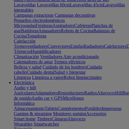
Lavavajillas
Lavavajillas 60cm
Lavavajillas 45cm
Lavavajillas
integrables
Campanas extractoras
Campanas decorativas
Pequeños electrodomésticos
Microondas
Freidoras
Aspiradores
Cafeteras
Planchas de
asar
Batidoras
Amasadores
Robots de Cocina
Balanzas de
Cocina
Tostadoras
Calefacción
Termoventiladores
Convectores
Estufas
Radiadores
Calefactores
D
Térmicos
Humidificadores
Climatización
Ventiladores
Aire acondicionado
Calentadores de agua
Termos eléctricos
Belleza y salud
Cuidado de los hombres
Cuidado
cabello
Cuidado dental
Salud y bienestar
Limpieza
Limpieza a vapor
Robot limpiacristales
Electrónica
Audio y hifi
Auriculares
Adaptadores
Reproductores
Radios
Altavoces
Hifi
Bar
de sonido
Audio car y GPS
Micrófonos
Informática
Almacenamiento
Tablets
Complementos
Portátiles
Impresoras
Gaming & streaming
Monitores gaming
Accesorios
Smart home
Timbres
Cámaras
Altavoces
Wearables
Smartwatches