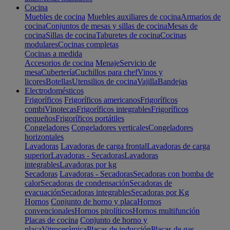
Cocina
Muebles de cocina
Muebles auxiliares de cocina
Armarios de
cocina
Conjuntos de mesas y sillas de cocina
Mesas de
cocina
Sillas de cocina
Taburetes de cocina
Cocinas
modulares
Cocinas completas
Cocinas a medida
Accesorios de cocina
Menaje
Servicio de
mesa
Cubertería
Cuchillos para chef
Vinos y
licores
Botellas
Utensilios de cocina
Vajilla
Bandejas
Electrodomésticos
Frigoríficos
Frigoríficos americanos
Frigoríficos
combi
Vinotecas
Frigoríficos integrables
Frigoríficos
pequeños
Frigoríficos portátiles
Congeladores
Congeladores verticales
Congeladores
horizontales
Lavadoras
Lavadoras de carga frontal
Lavadoras de carga
superior
Lavadoras - Secadoras
Lavadoras
integrables
Lavadoras por kg
Secadoras
Lavadoras - Secadoras
Secadoras con bomba de
calor
Secadoras de condensación
Secadoras de
evacuación
Secadoras integrables
Secadoras por Kg
Hornos
Conjunto de horno y placa
Hornos
convencionales
Hornos pirolíticos
Hornos multifunción
Placas de cocina
Conjunto de horno y
placa
Vitrocerámica
Placas de inducción
Placas de gas