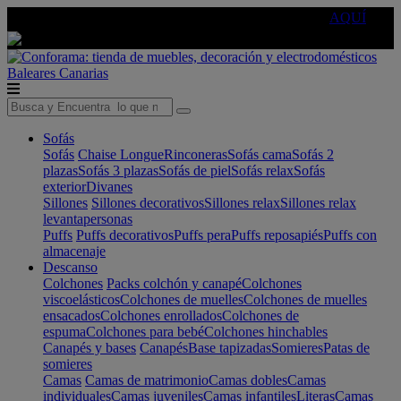
🔵Cambia tu electro con
-10% EXTRA
de descuento ☑️
AQUÍ
Baleares
Canarias
Sofás
Sofás
Chaise Longue
Rinconeras
Sofás cama
Sofás 2
plazas
Sofás 3 plazas
Sofás de piel
Sofás relax
Sofás
exterior
Divanes
Sillones
Sillones decorativos
Sillones relax
Sillones relax
levantapersonas
Puffs
Puffs decorativos
Puffs pera
Puffs reposapiés
Puffs con
almacenaje
Descanso
Colchones
Packs colchón y canapé
Colchones
viscoelásticos
Colchones de muelles
Colchones de muelles
ensacados
Colchones enrollados
Colchones de
espuma
Colchones para bebé
Colchones hinchables
Canapés y bases
Canapés
Base tapizadas
Somieres
Patas de
somieres
Camas
Camas de matrimonio
Camas dobles
Camas
individuales
Camas juveniles
Camas infantiles
Literas
Camas