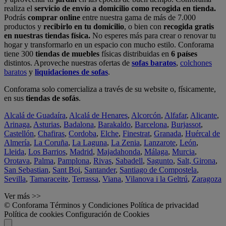
realiza el
servicio de envío a domicilio como recogida en tienda.
Podrás
comprar online
entre nuestra gama de más de 7.000
productos y
recibirlo en tu domicilio
, o bien con
recogida gratis
en nuestras tiendas física.
No esperes más para crear o renovar tu
hogar y transformarlo en un espacio con mucho estilo. Conforama
tiene 300
tiendas de muebles
físicas distribuidas en
6 países
distintos. Aproveche nuestras ofertas de
sofas baratos
,
colchones
baratos
y
liquidaciones de sofas
.
Conforama solo comercializa a través de su website o, físicamente,
en sus
tiendas de sofás
.
Alcalá de Guadaíra
,
Alcalá de Henares
,
Alcorcón
,
Alfafar
,
Alicante
,
Arinaga
,
Asturias
,
Badalona
,
Barakaldo
,
Barcelona
,
Burjassot
,
Castellón
,
Chafiras
,
Cordoba
,
Elche
,
Finestrat
,
Granada
,
Huércal de
Almería
,
La Coruña
,
La Laguna
,
La Zenia
,
Lanzarote
,
León
,
Lleida
,
Los Barrios
,
Madrid
,
Majadahonda
,
Málaga
,
Murcia
,
Orotava
,
Palma
,
Pamplona
,
Rivas
,
Sabadell
,
Sagunto
,
Salt, Girona
,
San Sebastian
,
Sant Boi
,
Santander
,
Santiago de Compostela
,
Sevilla
,
Tamaraceite
,
Terrassa
,
Viana
,
Vilanova i la Geltrú
,
Zaragoza
Ver más >>
© Conforama
Términos y Condiciones
Política de privacidad
Política de cookies
Configuración de Cookies