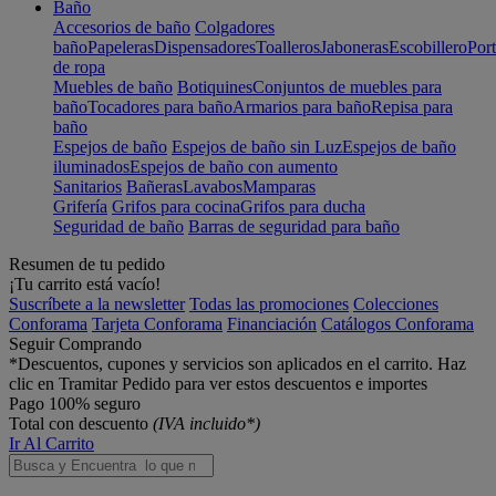
Baño
Accesorios de baño
Colgadores
baño
Papeleras
Dispensadores
Toalleros
Jaboneras
Escobillero
Port
de ropa
Muebles de baño
Botiquines
Conjuntos de muebles para
baño
Tocadores para baño
Armarios para baño
Repisa para
baño
Espejos de baño
Espejos de baño sin Luz
Espejos de baño
iluminados
Espejos de baño con aumento
Sanitarios
Bañeras
Lavabos
Mamparas
Grifería
Grifos para cocina
Grifos para ducha
Seguridad de baño
Barras de seguridad para baño
Resumen de tu pedido
¡Tu carrito está vacío!
Suscríbete a la newsletter
Todas las promociones
Colecciones
Conforama
Tarjeta Conforama
Financiación
Catálogos Conforama
Seguir Comprando
*Descuentos, cupones y servicios son aplicados en el carrito. Haz
clic en Tramitar Pedido para ver estos descuentos e importes
Pago 100% seguro
Total con descuento
(IVA incluido*)
Ir Al Carrito