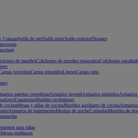
s 3 plazas
Sofás de piel
Sofás relax
Sofás exterior
Divanes
apersonas
macenaje
chones de muelles
Colchones de muelles ensacados
Colchones enrollad
eres
Camas juveniles
Camas infantiles
Literas
Camas nido
ones
marios puertas correderas
Armarios juvenil
Armarios infantiles
Armarios 
radores
Estanterias
Muebles recibidores
e cocina
Mesas y sillas de cocina
Muebles auxiliares de cocina
Armarios
onio
Armarios de matrimonio
Mesitas de noche
Comodas
Muebles de dor
tanterías
entos para sillas
s
Mesas multiusos