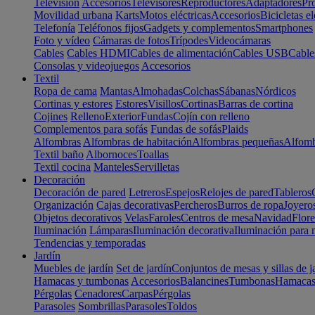
Televisión
Accesorios
Televisores
Reproductores
Adaptadores
Pr
Movilidad urbana
Karts
Motos eléctricas
Accesorios
Bicicletas el
Telefonía
Teléfonos fijos
Gadgets y complementos
Smartphones
Foto y vídeo
Cámaras de fotos
Trípodes
Videocámaras
Cables
Cables HDMI
Cables de alimentación
Cables USB
Cable
Consolas y videojuegos
Accesorios
Textil
Ropa de cama
Mantas
Almohadas
Colchas
Sábanas
Nórdicos
Cortinas y estores
Estores
Visillos
Cortinas
Barras de cortina
Cojines
Relleno
Exterior
Fundas
Cojín con relleno
Complementos para sofás
Fundas de sofás
Plaids
Alfombras
Alfombras de habitación
Alfombras pequeñas
Alfomb
Textil baño
Albornoces
Toallas
Textil cocina
Manteles
Servilletas
Decoración
Decoración de pared
Letreros
Espejos
Relojes de pared
Tableros
Organización
Cajas decorativas
Percheros
Burros de ropa
Joyero
Objetos decorativos
Velas
Faroles
Centros de mesa
Navidad
Flore
Iluminación
Lámparas
Iluminación decorativa
Iluminación para 
Tendencias y temporadas
Jardín
Muebles de jardín
Set de jardín
Conjuntos de mesas y sillas de j
Hamacas y tumbonas
Accesorios
Balancines
Tumbonas
Hamaca
Pérgolas
Cenadores
Carpas
Pérgolas
Parasoles
Sombrillas
Parasoles
Toldos