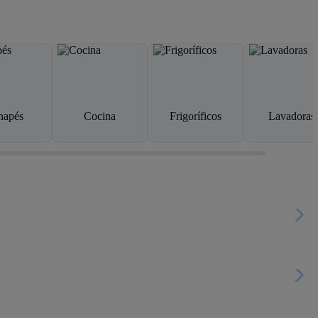
napés
Cocina
Frigoríficos
Lavadoras