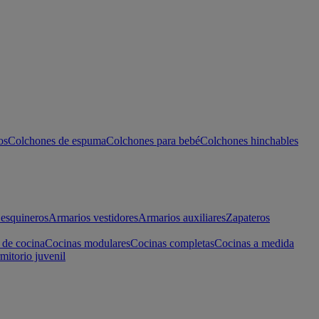
os
Colchones de espuma
Colchones para bebé
Colchones hinchables
esquineros
Armarios vestidores
Armarios auxiliares
Zapateros
 de cocina
Cocinas modulares
Cocinas completas
Cocinas a medida
mitorio juvenil