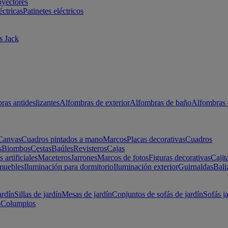
oyectores
éctricas
Patinetes eléctricos
s Jack
ras antideslizantes
Alfombras de exterior
Alfombras de baño
Alfombras 
Canvas
Cuadros pintados a mano
Marcos
Placas decorativas
Cuadros
s
Biombos
Cestas
Baúles
Revisteros
Cajas
s artificiales
Maceteros
Jarrones
Marcos de fotos
Figuras decorativas
Cajit
muebles
Iluminación para dormitorio
Iluminación exterior
Guirnaldas
Bali
ardín
Sillas de jardín
Mesas de jardín
Conjuntos de sofás de jardín
Sofás j
s
Columpios