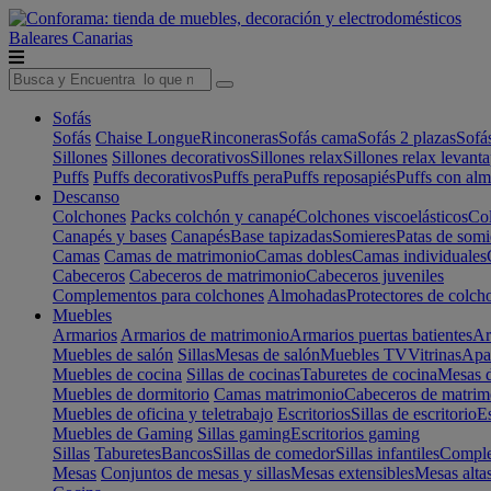
Baleares
Canarias
Sofás
Sofás
Chaise Longue
Rinconeras
Sofás cama
Sofás 2 plazas
Sofá
Sillones
Sillones decorativos
Sillones relax
Sillones relax levant
Puffs
Puffs decorativos
Puffs pera
Puffs reposapiés
Puffs con al
Descanso
Colchones
Packs colchón y canapé
Colchones viscoelásticos
Col
Canapés y bases
Canapés
Base tapizadas
Somieres
Patas de somi
Camas
Camas de matrimonio
Camas dobles
Camas individuales
Cabeceros
Cabeceros de matrimonio
Cabeceros juveniles
Complementos para colchones
Almohadas
Protectores de colch
Muebles
Armarios
Armarios de matrimonio
Armarios puertas batientes
Ar
Muebles de salón
Sillas
Mesas de salón
Muebles TV
Vitrinas
Apa
Muebles de cocina
Sillas de cocinas
Taburetes de cocina
Mesas d
Muebles de dormitorio
Camas matrimonio
Cabeceros de matrim
Muebles de oficina y teletrabajo
Escritorios
Sillas de escritorio
Es
Muebles de Gaming
Sillas gaming
Escritorios gaming
Sillas
Taburetes
Bancos
Sillas de comedor
Sillas infantiles
Complem
Mesas
Conjuntos de mesas y sillas
Mesas extensibles
Mesas alta