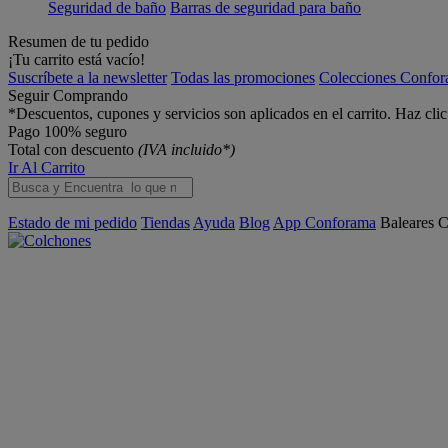
Seguridad de baño
Barras de seguridad para baño
Resumen de tu pedido
¡Tu carrito está vacío!
Suscríbete a la newsletter
Todas las promociones
Colecciones Confo
Seguir Comprando
*Descuentos, cupones y servicios son aplicados en el carrito. Haz cli
Pago 100% seguro
Total con descuento
(IVA incluido*)
Ir Al Carrito
Estado de mi pedido
Tiendas
Ayuda
Blog
App Conforama
Baleares
C