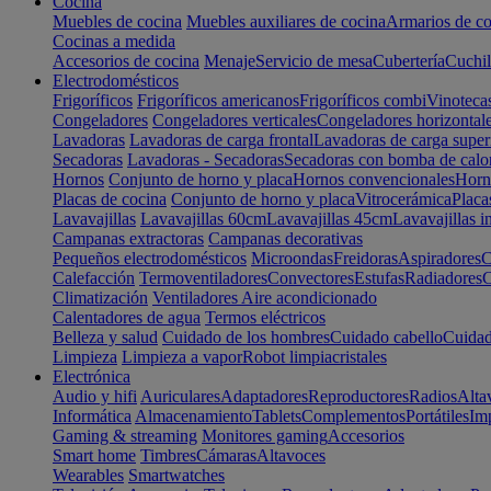
Cocina
Muebles de cocina
Muebles auxiliares de cocina
Armarios de co
Cocinas a medida
Accesorios de cocina
Menaje
Servicio de mesa
Cubertería
Cuchil
Electrodomésticos
Frigoríficos
Frigoríficos americanos
Frigoríficos combi
Vinoteca
Congeladores
Congeladores verticales
Congeladores horizontal
Lavadoras
Lavadoras de carga frontal
Lavadoras de carga super
Secadoras
Lavadoras - Secadoras
Secadoras con bomba de calo
Hornos
Conjunto de horno y placa
Hornos convencionales
Horno
Placas de cocina
Conjunto de horno y placa
Vitrocerámica
Placa
Lavavajillas
Lavavajillas 60cm
Lavavajillas 45cm
Lavavajillas i
Campanas extractoras
Campanas decorativas
Pequeños electrodomésticos
Microondas
Freidoras
Aspiradores
C
Calefacción
Termoventiladores
Convectores
Estufas
Radiadores
C
Climatización
Ventiladores
Aire acondicionado
Calentadores de agua
Termos eléctricos
Belleza y salud
Cuidado de los hombres
Cuidado cabello
Cuidad
Limpieza
Limpieza a vapor
Robot limpiacristales
Electrónica
Audio y hifi
Auriculares
Adaptadores
Reproductores
Radios
Alta
Informática
Almacenamiento
Tablets
Complementos
Portátiles
Im
Gaming & streaming
Monitores gaming
Accesorios
Smart home
Timbres
Cámaras
Altavoces
Wearables
Smartwatches