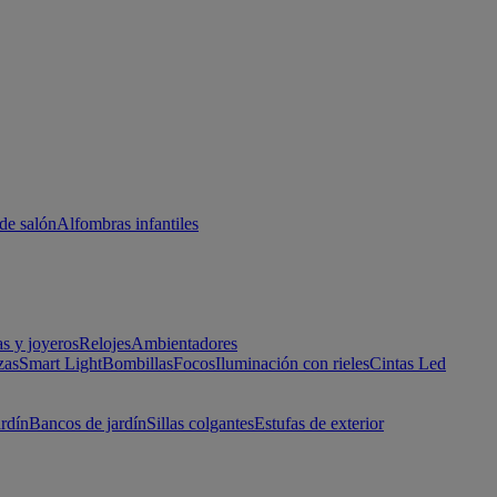
de salón
Alfombras infantiles
as y joyeros
Relojes
Ambientadores
zas
Smart Light
Bombillas
Focos
Iluminación con rieles
Cintas Led
ardín
Bancos de jardín
Sillas colgantes
Estufas de exterior