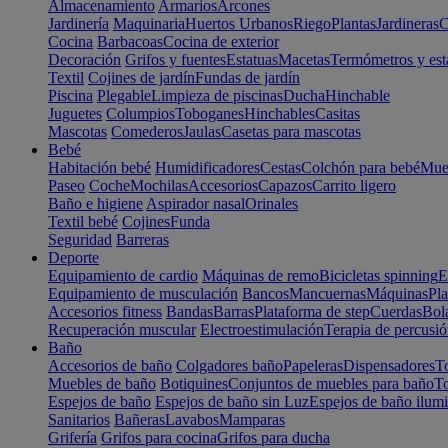
Almacenamiento
Armarios
Arcones
Jardinería
Maquinaria
Huertos Urbanos
Riego
Plantas
Jardineras
C
Cocina
Barbacoas
Cocina de exterior
Decoración
Grifos y fuentes
Estatuas
Macetas
Termómetros y est
Textil
Cojines de jardín
Fundas de jardín
Piscina
Plegable
Limpieza de piscinas
Ducha
Hinchable
Juguetes
Columpios
Toboganes
Hinchables
Casitas
Mascotas
Comederos
Jaulas
Casetas para mascotas
Bebé
Habitación bebé
Humidificadores
Cestas
Colchón para bebé
Mueb
Paseo
Coche
Mochilas
Accesorios
Capazos
Carrito ligero
Baño e higiene
Aspirador nasal
Orinales
Textil bebé
Cojines
Funda
Seguridad
Barreras
Deporte
Equipamiento de cardio
Máquinas de remo
Bicicletas spinning
E
Equipamiento de musculación
Bancos
Mancuernas
Máquinas
Pla
Accesorios fitness
Bandas
Barras
Plataforma de step
Cuerdas
Bola
Recuperación muscular
Electroestimulación
Terapia de percusi
Baño
Accesorios de baño
Colgadores baño
Papeleras
Dispensadores
To
Muebles de baño
Botiquines
Conjuntos de muebles para baño
To
Espejos de baño
Espejos de baño sin Luz
Espejos de baño ilum
Sanitarios
Bañeras
Lavabos
Mamparas
Grifería
Grifos para cocina
Grifos para ducha