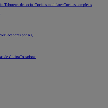
ina
Taburetes de cocina
Cocinas modulares
Cocinas completas
s
bles
Secadoras por Kg
as de Cocina
Tostadoras