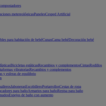
ompostadores
aciones metereológicas
Paneles
Cesped Artificial
les para habitación de bebé
Cunas
Cama bebé
Decoración bebé
lípticas
Bicicletas estáticas
Recambios y complementos
Cintas
Rodillos
taformas vibratorias
Recambios y complementos
s y esferas de equilibrio
ón
alleros
Jaboneras
Escobillero
Portarrollos
Cestas de ropa
cadores para baño
Armarios para baño
Repisa para baño
inados
Espejos de baño con aumento