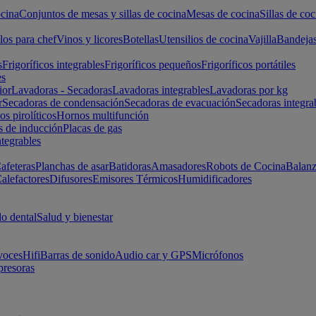
cina
Conjuntos de mesas y sillas de cocina
Mesas de cocina
Sillas de coc
los para chef
Vinos y licores
Botellas
Utensilios de cocina
Vajilla
Bandeja
s
Frigoríficos integrables
Frigoríficos pequeños
Frigoríficos portátiles
es
ior
Lavadoras - Secadoras
Lavadoras integrables
Lavadoras por kg
r
Secadoras de condensación
Secadoras de evacuación
Secadoras integra
s pirolíticos
Hornos multifunción
s de inducción
Placas de gas
ntegrables
afeteras
Planchas de asar
Batidoras
Amasadores
Robots de Cocina
Balanz
alefactores
Difusores
Emisores Térmicos
Humidificadores
o dental
Salud y bienestar
voces
Hifi
Barras de sonido
Audio car y GPS
Micrófonos
presoras