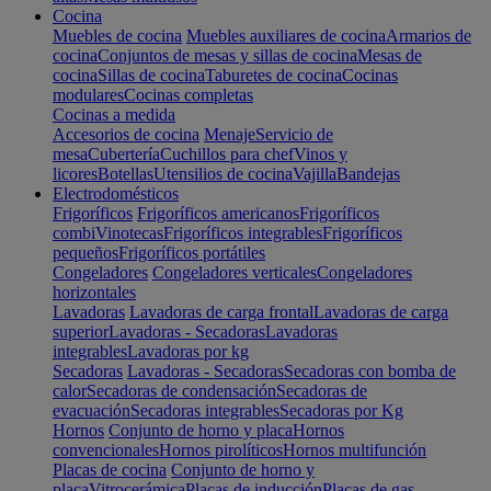
Cocina
Muebles de cocina
Muebles auxiliares de cocina
Armarios de
cocina
Conjuntos de mesas y sillas de cocina
Mesas de
cocina
Sillas de cocina
Taburetes de cocina
Cocinas
modulares
Cocinas completas
Cocinas a medida
Accesorios de cocina
Menaje
Servicio de
mesa
Cubertería
Cuchillos para chef
Vinos y
licores
Botellas
Utensilios de cocina
Vajilla
Bandejas
Electrodomésticos
Frigoríficos
Frigoríficos americanos
Frigoríficos
combi
Vinotecas
Frigoríficos integrables
Frigoríficos
pequeños
Frigoríficos portátiles
Congeladores
Congeladores verticales
Congeladores
horizontales
Lavadoras
Lavadoras de carga frontal
Lavadoras de carga
superior
Lavadoras - Secadoras
Lavadoras
integrables
Lavadoras por kg
Secadoras
Lavadoras - Secadoras
Secadoras con bomba de
calor
Secadoras de condensación
Secadoras de
evacuación
Secadoras integrables
Secadoras por Kg
Hornos
Conjunto de horno y placa
Hornos
convencionales
Hornos pirolíticos
Hornos multifunción
Placas de cocina
Conjunto de horno y
placa
Vitrocerámica
Placas de inducción
Placas de gas