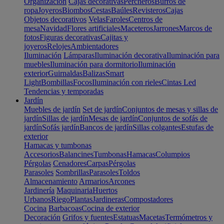
Organización
Cajas decorativas
Percheros
Burros de
ropa
Joyeros
Biombos
Cestas
Baúles
Revisteros
Cajas
Objetos decorativos
Velas
Faroles
Centros de
mesa
Navidad
Flores artificiales
Maceteros
Jarrones
Marcos de
fotos
Figuras decorativas
Cajitas y
joyeros
Relojes
Ambientadores
Iluminación
Lámparas
Iluminación decorativa
Iluminación para
muebles
Iluminación para dormitorio
Iluminación
exterior
Guirnaldas
Balizas
Smart
Light
Bombillas
Focos
Iluminación con rieles
Cintas Led
Tendencias y temporadas
Jardín
Muebles de jardín
Set de jardín
Conjuntos de mesas y sillas de
jardín
Sillas de jardín
Mesas de jardín
Conjuntos de sofás de
jardín
Sofás jardín
Bancos de jardín
Sillas colgantes
Estufas de
exterior
Hamacas y tumbonas
Accesorios
Balancines
Tumbonas
Hamacas
Columpios
Pérgolas
Cenadores
Carpas
Pérgolas
Parasoles
Sombrillas
Parasoles
Toldos
Almacenamiento
Armarios
Arcones
Jardinería
Maquinaria
Huertos
Urbanos
Riego
Plantas
Jardineras
Compostadores
Cocina
Barbacoas
Cocina de exterior
Decoración
Grifos y fuentes
Estatuas
Macetas
Termómetros y