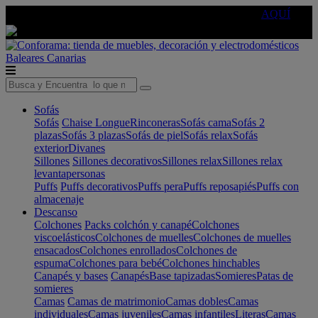
🔵Cambia tu electro con
-10% EXTRA
de descuento ☑️
AQUÍ
Baleares
Canarias
Sofás
Sofás
Chaise Longue
Rinconeras
Sofás cama
Sofás 2
plazas
Sofás 3 plazas
Sofás de piel
Sofás relax
Sofás
exterior
Divanes
Sillones
Sillones decorativos
Sillones relax
Sillones relax
levantapersonas
Puffs
Puffs decorativos
Puffs pera
Puffs reposapiés
Puffs con
almacenaje
Descanso
Colchones
Packs colchón y canapé
Colchones
viscoelásticos
Colchones de muelles
Colchones de muelles
ensacados
Colchones enrollados
Colchones de
espuma
Colchones para bebé
Colchones hinchables
Canapés y bases
Canapés
Base tapizadas
Somieres
Patas de
somieres
Camas
Camas de matrimonio
Camas dobles
Camas
individuales
Camas juveniles
Camas infantiles
Literas
Camas