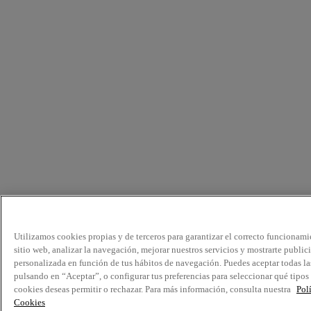
Utilizamos cookies propias y de terceros para garantizar el correcto funcionami
sitio web, analizar la navegación, mejorar nuestros servicios y mostrarte public
personalizada en función de tus hábitos de navegación. Puedes aceptar todas la
pulsando en “Aceptar”, o configurar tus preferencias para seleccionar qué tipos
cookies deseas permitir o rechazar. Para más información, consulta nuestra
Pol
Cookies