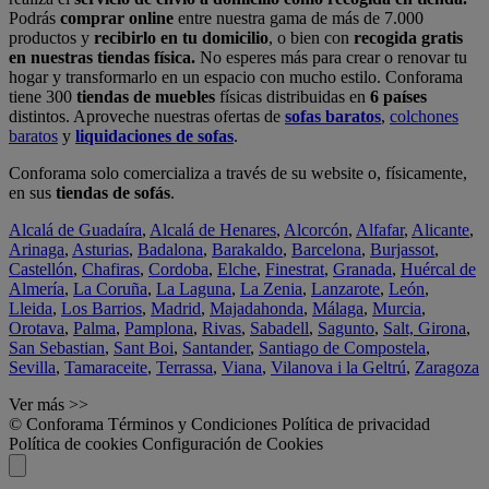
Podrás
comprar online
entre nuestra gama de más de 7.000
productos y
recibirlo en tu domicilio
, o bien con
recogida gratis
en nuestras tiendas física.
No esperes más para crear o renovar tu
hogar y transformarlo en un espacio con mucho estilo. Conforama
tiene 300
tiendas de muebles
físicas distribuidas en
6 países
distintos. Aproveche nuestras ofertas de
sofas baratos
,
colchones
baratos
y
liquidaciones de sofas
.
Conforama solo comercializa a través de su website o, físicamente,
en sus
tiendas de sofás
.
Alcalá de Guadaíra
,
Alcalá de Henares
,
Alcorcón
,
Alfafar
,
Alicante
,
Arinaga
,
Asturias
,
Badalona
,
Barakaldo
,
Barcelona
,
Burjassot
,
Castellón
,
Chafiras
,
Cordoba
,
Elche
,
Finestrat
,
Granada
,
Huércal de
Almería
,
La Coruña
,
La Laguna
,
La Zenia
,
Lanzarote
,
León
,
Lleida
,
Los Barrios
,
Madrid
,
Majadahonda
,
Málaga
,
Murcia
,
Orotava
,
Palma
,
Pamplona
,
Rivas
,
Sabadell
,
Sagunto
,
Salt, Girona
,
San Sebastian
,
Sant Boi
,
Santander
,
Santiago de Compostela
,
Sevilla
,
Tamaraceite
,
Terrassa
,
Viana
,
Vilanova i la Geltrú
,
Zaragoza
Ver más >>
© Conforama
Términos y Condiciones
Política de privacidad
Política de cookies
Configuración de Cookies