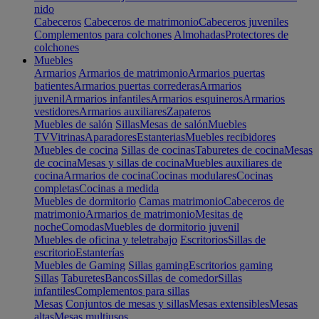
nido
Cabeceros
Cabeceros de matrimonio
Cabeceros juveniles
Complementos para colchones
Almohadas
Protectores de
colchones
Muebles
Armarios
Armarios de matrimonio
Armarios puertas
batientes
Armarios puertas correderas
Armarios
juvenil
Armarios infantiles
Armarios esquineros
Armarios
vestidores
Armarios auxiliares
Zapateros
Muebles de salón
Sillas
Mesas de salón
Muebles
TV
Vitrinas
Aparadores
Estanterias
Muebles recibidores
Muebles de cocina
Sillas de cocinas
Taburetes de cocina
Mesas
de cocina
Mesas y sillas de cocina
Muebles auxiliares de
cocina
Armarios de cocina
Cocinas modulares
Cocinas
completas
Cocinas a medida
Muebles de dormitorio
Camas matrimonio
Cabeceros de
matrimonio
Armarios de matrimonio
Mesitas de
noche
Comodas
Muebles de dormitorio juvenil
Muebles de oficina y teletrabajo
Escritorios
Sillas de
escritorio
Estanterías
Muebles de Gaming
Sillas gaming
Escritorios gaming
Sillas
Taburetes
Bancos
Sillas de comedor
Sillas
infantiles
Complementos para sillas
Mesas
Conjuntos de mesas y sillas
Mesas extensibles
Mesas
altas
Mesas multiusos