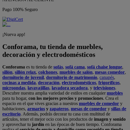
Pago 100% Seguro
¡Nueva app!
Conforama, tu tienda de muebles,
decoración y electrodomésticos
Conforama
es tu tienda de
sofás
,
sofá cama
,
sofá chaise longue
,
sillón
,
sillón relax
,
colchones
,
muebles de salón
,
mesas comedor
,
dormitorio de juvenil
,
dormitorio de matrimonio
,
canapés
,
cocinas a medida
,
decoración
,
electrodomésticos
,
frigoríficos
,
microondas
,
lavavajillas
,
lavadora secadora
, y
televisiones
.
Descubre nuestra amplia variedad de estilos en cualquier
muebles
para tu hogar,
con los mejores precios y promociones
. Crea el
espacio en el que vives gracias a nuestros
muebles de comedor
y
habitaciones,
armarios
y
zapateros
,
mesas de comedor
y
sillas de
escritorio
. Además, podrás decorar tu casa con multitud de
artículos, tener el mejor ocio con los productos de
imagen y sonido
y aprovechar tu
jardín
en las épocas de buen tiempo. Conforama
realiza el
servicio de envío a domicilio como recogida en tienda.