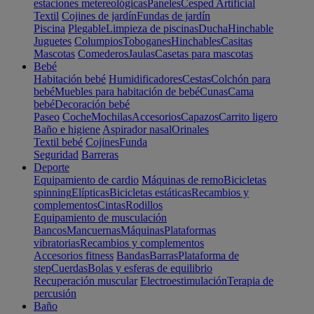
estaciones metereológicas
Paneles
Cesped Artificial
Textil
Cojines de jardín
Fundas de jardín
Piscina
Plegable
Limpieza de piscinas
Ducha
Hinchable
Juguetes
Columpios
Toboganes
Hinchables
Casitas
Mascotas
Comederos
Jaulas
Casetas para mascotas
Bebé
Habitación bebé
Humidificadores
Cestas
Colchón para
bebé
Muebles para habitación de bebé
Cunas
Cama
bebé
Decoración bebé
Paseo
Coche
Mochilas
Accesorios
Capazos
Carrito ligero
Baño e higiene
Aspirador nasal
Orinales
Textil bebé
Cojines
Funda
Seguridad
Barreras
Deporte
Equipamiento de cardio
Máquinas de remo
Bicicletas
spinning
Elípticas
Bicicletas estáticas
Recambios y
complementos
Cintas
Rodillos
Equipamiento de musculación
Bancos
Mancuernas
Máquinas
Plataformas
vibratorias
Recambios y complementos
Accesorios fitness
Bandas
Barras
Plataforma de
step
Cuerdas
Bolas y esferas de equilibrio
Recuperación muscular
Electroestimulación
Terapia de
percusión
Baño