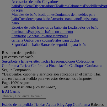
Accesorios de baño
Colgadores
baño
Papeleras
Dispensadores
Toalleros
Jaboneras
Escobillero
Port
de ropa
Muebles de baño
Botiquines
Conjuntos de muebles para
baño
Tocadores para baño
Armarios para baño
Repisa para
baño
Espejos de baño
Espejos de baño sin Luz
Espejos de baño
iluminados
Espejos de baño con aumento
Sanitarios
Bañeras
Lavabos
Mamparas
Grifería
Grifos para cocina
Grifos para ducha
Seguridad de baño
Barras de seguridad para baño
Resumen de tu pedido
¡Tu carrito está vacío!
Suscríbete a la newsletter
Todas las promociones
Colecciones
Conforama
Tarjeta Conforama
Financiación
Catálogos Conforama
Seguir Comprando
*Descuentos, cupones y servicios son aplicados en el carrito. Haz
clic en Tramitar Pedido para ver estos descuentos e importes
Pago 100% seguro
Total con descuento
(IVA incluido*)
Ir Al Carrito
Estado de mi pedido
Tiendas
Ayuda
Blog
App Conforama
Baleares