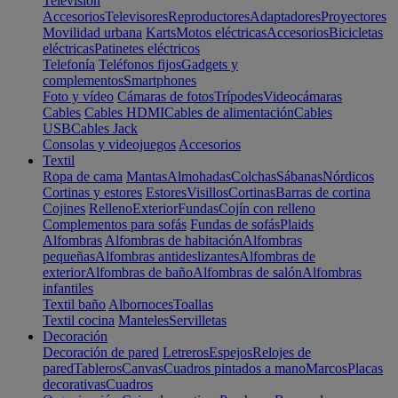
Televisión
Accesorios
Televisores
Reproductores
Adaptadores
Proyectores
Movilidad urbana
Karts
Motos eléctricas
Accesorios
Bicicletas
eléctricas
Patinetes eléctricos
Telefonía
Teléfonos fijos
Gadgets y
complementos
Smartphones
Foto y vídeo
Cámaras de fotos
Trípodes
Videocámaras
Cables
Cables HDMI
Cables de alimentación
Cables
USB
Cables Jack
Consolas y videojuegos
Accesorios
Textil
Ropa de cama
Mantas
Almohadas
Colchas
Sábanas
Nórdicos
Cortinas y estores
Estores
Visillos
Cortinas
Barras de cortina
Cojines
Relleno
Exterior
Fundas
Cojín con relleno
Complementos para sofás
Fundas de sofás
Plaids
Alfombras
Alfombras de habitación
Alfombras
pequeñas
Alfombras antideslizantes
Alfombras de
exterior
Alfombras de baño
Alfombras de salón
Alfombras
infantiles
Textil baño
Albornoces
Toallas
Textil cocina
Manteles
Servilletas
Decoración
Decoración de pared
Letreros
Espejos
Relojes de
pared
Tableros
Canvas
Cuadros pintados a mano
Marcos
Placas
decorativas
Cuadros