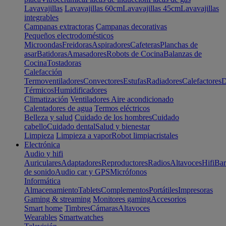
Lavavajillas
Lavavajillas 60cm
Lavavajillas 45cm
Lavavajillas
integrables
Campanas extractoras
Campanas decorativas
Pequeños electrodomésticos
Microondas
Freidoras
Aspiradores
Cafeteras
Planchas de
asar
Batidoras
Amasadores
Robots de Cocina
Balanzas de
Cocina
Tostadoras
Calefacción
Termoventiladores
Convectores
Estufas
Radiadores
Calefactores
D
Térmicos
Humidificadores
Climatización
Ventiladores
Aire acondicionado
Calentadores de agua
Termos eléctricos
Belleza y salud
Cuidado de los hombres
Cuidado
cabello
Cuidado dental
Salud y bienestar
Limpieza
Limpieza a vapor
Robot limpiacristales
Electrónica
Audio y hifi
Auriculares
Adaptadores
Reproductores
Radios
Altavoces
Hifi
Bar
de sonido
Audio car y GPS
Micrófonos
Informática
Almacenamiento
Tablets
Complementos
Portátiles
Impresoras
Gaming & streaming
Monitores gaming
Accesorios
Smart home
Timbres
Cámaras
Altavoces
Wearables
Smartwatches