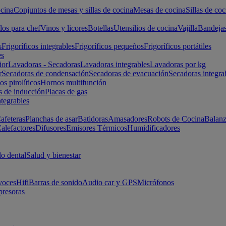
cina
Conjuntos de mesas y sillas de cocina
Mesas de cocina
Sillas de coc
los para chef
Vinos y licores
Botellas
Utensilios de cocina
Vajilla
Bandeja
s
Frigoríficos integrables
Frigoríficos pequeños
Frigoríficos portátiles
es
ior
Lavadoras - Secadoras
Lavadoras integrables
Lavadoras por kg
r
Secadoras de condensación
Secadoras de evacuación
Secadoras integra
s pirolíticos
Hornos multifunción
s de inducción
Placas de gas
ntegrables
afeteras
Planchas de asar
Batidoras
Amasadores
Robots de Cocina
Balanz
alefactores
Difusores
Emisores Térmicos
Humidificadores
o dental
Salud y bienestar
voces
Hifi
Barras de sonido
Audio car y GPS
Micrófonos
presoras