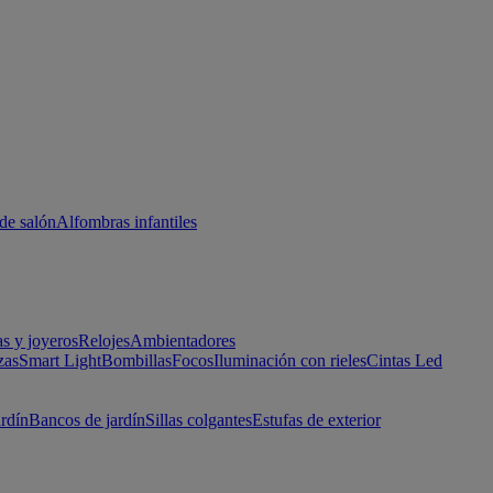
de salón
Alfombras infantiles
as y joyeros
Relojes
Ambientadores
zas
Smart Light
Bombillas
Focos
Iluminación con rieles
Cintas Led
ardín
Bancos de jardín
Sillas colgantes
Estufas de exterior