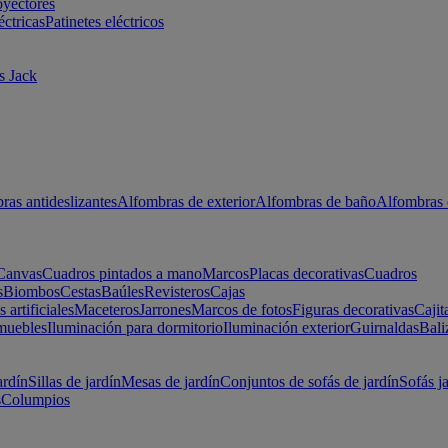
oyectores
éctricas
Patinetes eléctricos
s Jack
ras antideslizantes
Alfombras de exterior
Alfombras de baño
Alfombras 
Canvas
Cuadros pintados a mano
Marcos
Placas decorativas
Cuadros
s
Biombos
Cestas
Baúles
Revisteros
Cajas
s artificiales
Maceteros
Jarrones
Marcos de fotos
Figuras decorativas
Cajit
muebles
Iluminación para dormitorio
Iluminación exterior
Guirnaldas
Bali
ardín
Sillas de jardín
Mesas de jardín
Conjuntos de sofás de jardín
Sofás j
s
Columpios