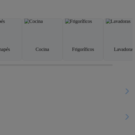
napés
Cocina
Frigoríficos
Lavadoras