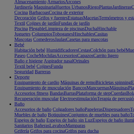
Almacenamiento
Armarios
Arcones
Jardinería
Maquinaria
Huertos Urbanos
Riego
Plantas
Jardineras
C
Cocina
Barbacoas
Cocina de exterior
Decoración
Grifos y fuentes
Estatuas
Macetas
Termómetros y est
Textil
Cojines de jardín
Fundas de jardín
Piscina
Plegable
Limpieza de piscinas
Ducha
Hinchable
Juguetes
Columpios
Toboganes
Hinchables
Casitas
Mascotas
Comederos
Jaulas
Casetas para mascotas
Bebé
Habitación bebé
Humidificadores
Cestas
Colchón para bebé
Mueb
Paseo
Coche
Mochilas
Accesorios
Capazos
Carrito ligero
Baño e higiene
Aspirador nasal
Orinales
Textil bebé
Cojines
Funda
Seguridad
Barreras
Deporte
Equipamiento de cardio
Máquinas de remo
Bicicletas spinning
E
Equipamiento de musculación
Bancos
Mancuernas
Máquinas
Pla
Accesorios fitness
Bandas
Barras
Plataforma de step
Cuerdas
Bola
Recuperación muscular
Electroestimulación
Terapia de percusi
Baño
Accesorios de baño
Colgadores baño
Papeleras
Dispensadores
To
Muebles de baño
Botiquines
Conjuntos de muebles para baño
To
Espejos de baño
Espejos de baño sin Luz
Espejos de baño ilum
Sanitarios
Bañeras
Lavabos
Mamparas
Grifería
Grifos para cocina
Grifos para ducha