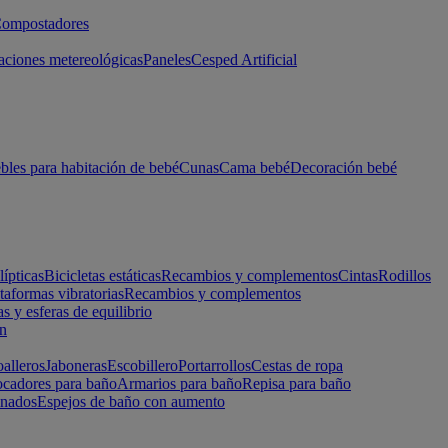
ompostadores
aciones metereológicas
Paneles
Cesped Artificial
les para habitación de bebé
Cunas
Cama bebé
Decoración bebé
lípticas
Bicicletas estáticas
Recambios y complementos
Cintas
Rodillos
taformas vibratorias
Recambios y complementos
s y esferas de equilibrio
ón
alleros
Jaboneras
Escobillero
Portarrollos
Cestas de ropa
cadores para baño
Armarios para baño
Repisa para baño
inados
Espejos de baño con aumento