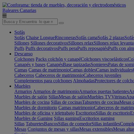
Baleares
Canarias
Sofás
Sofás
Chaise Longue
Rinconeras
Sofás cama
Sofás 2 plazas
Sofá
Sillones
Sillones decorativos
Sillones relax
Sillones relax levant
Puffs
Puffs decorativos
Puffs pera
Puffs reposapiés
Puffs con al
Descanso
Colchones
Packs colchón y canapé
Colchones viscoelásticos
Col
Canapés y bases
Canapés
Base tapizadas
Somieres
Patas de somi
Camas
Camas de matrimonio
Camas dobles
Camas individuales
Cabeceros
Cabeceros de matrimonio
Cabeceros juveniles
Complementos para colchones
Almohadas
Protectores de colch
Muebles
Armarios
Armarios de matrimonio
Armarios puertas batientes
Ar
Muebles de salón
Sillas
Mesas de salón
Muebles TV
Vitrinas
Apa
Muebles de cocina
Sillas de cocinas
Taburetes de cocina
Mesas d
Muebles de dormitorio
Camas matrimonio
Cabeceros de matrim
Muebles de oficina y teletrabajo
Escritorios
Sillas de escritorio
Es
Muebles de Gaming
Sillas gaming
Escritorios gaming
Sillas
Taburetes
Bancos
Sillas de comedor
Sillas infantiles
Complem
Mesas
Conjuntos de mesas y sillas
Mesas extensibles
Mesas alta