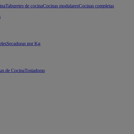
ina
Taburetes de cocina
Cocinas modulares
Cocinas completas
s
bles
Secadoras por Kg
as de Cocina
Tostadoras