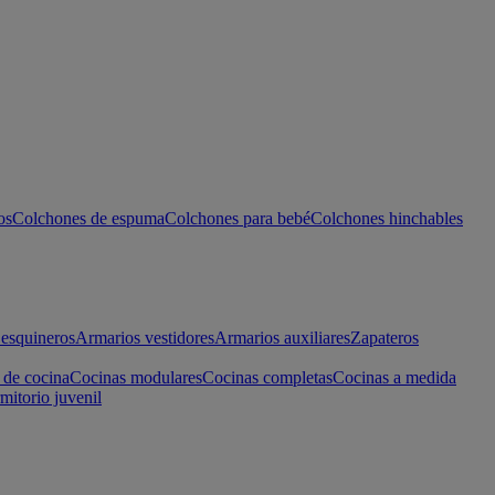
os
Colchones de espuma
Colchones para bebé
Colchones hinchables
esquineros
Armarios vestidores
Armarios auxiliares
Zapateros
 de cocina
Cocinas modulares
Cocinas completas
Cocinas a medida
mitorio juvenil