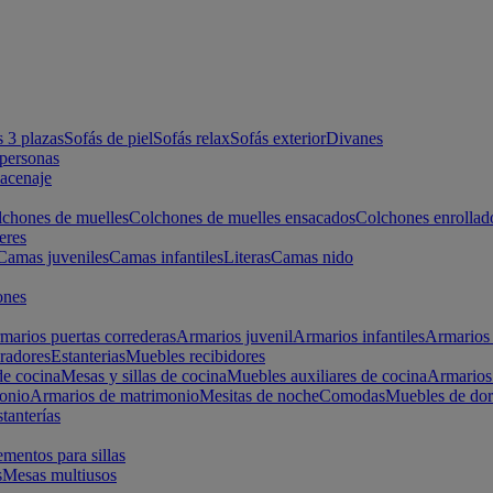
s 3 plazas
Sofás de piel
Sofás relax
Sofás exterior
Divanes
apersonas
macenaje
chones de muelles
Colchones de muelles ensacados
Colchones enrollad
eres
Camas juveniles
Camas infantiles
Literas
Camas nido
ones
marios puertas correderas
Armarios juvenil
Armarios infantiles
Armarios 
radores
Estanterias
Muebles recibidores
e cocina
Mesas y sillas de cocina
Muebles auxiliares de cocina
Armarios
onio
Armarios de matrimonio
Mesitas de noche
Comodas
Muebles de dor
tanterías
entos para sillas
s
Mesas multiusos