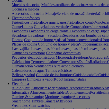
Cocina
Muebles de cocina
Muebles auxiliares de cocina
Armarios de co
Cocinas a medida
Accesorios de cocina
Menaje
Servicio de mesa
Cubertería
Cuchil
Electrodomésticos
Frigoríficos
Frigoríficos americanos
Frigoríficos combi
Vinoteca
Congeladores
Congeladores verticales
Congeladores horizontal
Lavadoras
Lavadoras de carga frontal
Lavadoras de carga super
Secadoras
Lavadoras - Secadoras
Secadoras con bomba de calo
Hornos
Conjunto de horno y placa
Hornos convencionales
Horno
Placas de cocina
Conjunto de horno y placa
Vitrocerámica
Placa
Lavavajillas
Lavavajillas 60cm
Lavavajillas 45cm
Lavavajillas i
Campanas extractoras
Campanas decorativas
Pequeños electrodomésticos
Microondas
Freidoras
Aspiradores
C
Calefacción
Termoventiladores
Convectores
Estufas
Radiadores
C
Climatización
Ventiladores
Aire acondicionado
Calentadores de agua
Termos eléctricos
Belleza y salud
Cuidado de los hombres
Cuidado cabello
Cuidad
Limpieza
Limpieza a vapor
Robot limpiacristales
Electrónica
Audio y hifi
Auriculares
Adaptadores
Reproductores
Radios
Alta
Informática
Almacenamiento
Tablets
Complementos
Portátiles
Im
Gaming & streaming
Monitores gaming
Accesorios
Smart home
Timbres
Cámaras
Altavoces
Wearables
Smartwatches