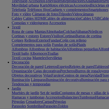
Televisión
Accesorios
Televisores
Reproductores
Adaptadores
Pr
Movilidad urbana
Karts
Motos eléctricas
Accesorios
Bicicletas el
Telefonía
Teléfonos fijos
Gadgets y complementos
Smartphones
Foto y vídeo
Cámaras de fotos
Trípodes
Videocámaras
Cables
Cables HDMI
Cables de alimentación
Cables USB
Cable
Consolas y videojuegos
Accesorios
Textil
Ropa de cama
Mantas
Almohadas
Colchas
Sábanas
Nórdicos
Cortinas y estores
Estores
Visillos
Cortinas
Barras de cortina
Cojines
Relleno
Exterior
Fundas
Cojín con relleno
Complementos para sofás
Fundas de sofás
Plaids
Alfombras
Alfombras de habitación
Alfombras pequeñas
Alfomb
Textil baño
Albornoces
Toallas
Textil cocina
Manteles
Servilletas
Decoración
Decoración de pared
Letreros
Espejos
Relojes de pared
Tableros
Organización
Cajas decorativas
Percheros
Burros de ropa
Joyero
Objetos decorativos
Velas
Faroles
Centros de mesa
Navidad
Flore
Iluminación
Lámparas
Iluminación decorativa
Iluminación para 
Tendencias y temporadas
Jardín
Muebles de jardín
Set de jardín
Conjuntos de mesas y sillas de j
Hamacas y tumbonas
Accesorios
Balancines
Tumbonas
Hamaca
Pérgolas
Cenadores
Carpas
Pérgolas
Parasoles
Sombrillas
Parasoles
Toldos