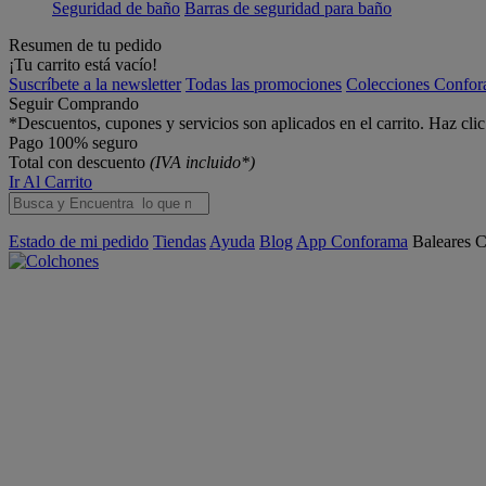
Seguridad de baño
Barras de seguridad para baño
Resumen de tu pedido
¡Tu carrito está vacío!
Suscríbete a la newsletter
Todas las promociones
Colecciones Confo
Seguir Comprando
*Descuentos, cupones y servicios son aplicados en el carrito. Haz cli
Pago 100% seguro
Total con descuento
(IVA incluido*)
Ir Al Carrito
Estado de mi pedido
Tiendas
Ayuda
Blog
App Conforama
Baleares
C