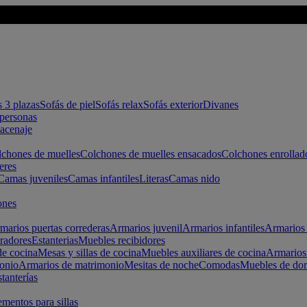
s 3 plazas
Sofás de piel
Sofás relax
Sofás exterior
Divanes
apersonas
macenaje
chones de muelles
Colchones de muelles ensacados
Colchones enrollad
eres
Camas juveniles
Camas infantiles
Literas
Camas nido
ones
marios puertas correderas
Armarios juvenil
Armarios infantiles
Armarios 
radores
Estanterias
Muebles recibidores
e cocina
Mesas y sillas de cocina
Muebles auxiliares de cocina
Armarios
onio
Armarios de matrimonio
Mesitas de noche
Comodas
Muebles de dor
tanterías
entos para sillas