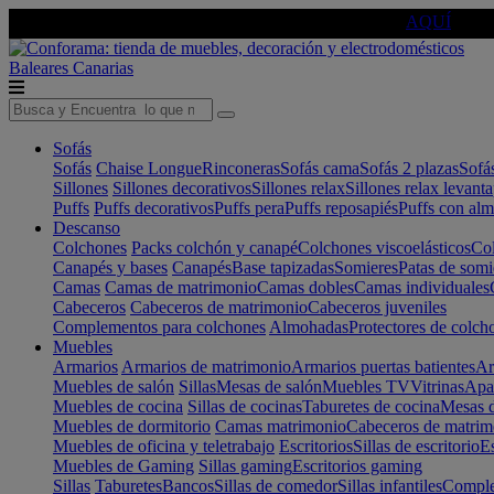
🔵Cambia tu electro con
-10% EXTRA
de descuento ☑️
AQUÍ
Baleares
Canarias
Sofás
Sofás
Chaise Longue
Rinconeras
Sofás cama
Sofás 2 plazas
Sofá
Sillones
Sillones decorativos
Sillones relax
Sillones relax levant
Puffs
Puffs decorativos
Puffs pera
Puffs reposapiés
Puffs con al
Descanso
Colchones
Packs colchón y canapé
Colchones viscoelásticos
Col
Canapés y bases
Canapés
Base tapizadas
Somieres
Patas de somi
Camas
Camas de matrimonio
Camas dobles
Camas individuales
Cabeceros
Cabeceros de matrimonio
Cabeceros juveniles
Complementos para colchones
Almohadas
Protectores de colch
Muebles
Armarios
Armarios de matrimonio
Armarios puertas batientes
Ar
Muebles de salón
Sillas
Mesas de salón
Muebles TV
Vitrinas
Apa
Muebles de cocina
Sillas de cocinas
Taburetes de cocina
Mesas d
Muebles de dormitorio
Camas matrimonio
Cabeceros de matrim
Muebles de oficina y teletrabajo
Escritorios
Sillas de escritorio
Es
Muebles de Gaming
Sillas gaming
Escritorios gaming
Sillas
Taburetes
Bancos
Sillas de comedor
Sillas infantiles
Complem