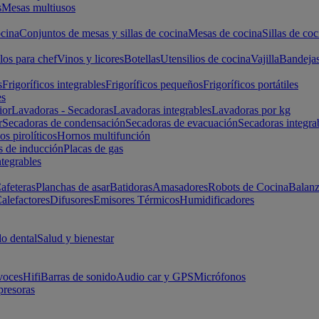
s
Mesas multiusos
cina
Conjuntos de mesas y sillas de cocina
Mesas de cocina
Sillas de coc
los para chef
Vinos y licores
Botellas
Utensilios de cocina
Vajilla
Bandeja
s
Frigoríficos integrables
Frigoríficos pequeños
Frigoríficos portátiles
es
ior
Lavadoras - Secadoras
Lavadoras integrables
Lavadoras por kg
r
Secadoras de condensación
Secadoras de evacuación
Secadoras integra
s pirolíticos
Hornos multifunción
s de inducción
Placas de gas
ntegrables
afeteras
Planchas de asar
Batidoras
Amasadores
Robots de Cocina
Balanz
alefactores
Difusores
Emisores Térmicos
Humidificadores
o dental
Salud y bienestar
voces
Hifi
Barras de sonido
Audio car y GPS
Micrófonos
presoras