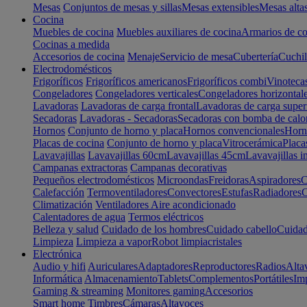
Mesas
Conjuntos de mesas y sillas
Mesas extensibles
Mesas alta
Cocina
Muebles de cocina
Muebles auxiliares de cocina
Armarios de co
Cocinas a medida
Accesorios de cocina
Menaje
Servicio de mesa
Cubertería
Cuchil
Electrodomésticos
Frigoríficos
Frigoríficos americanos
Frigoríficos combi
Vinoteca
Congeladores
Congeladores verticales
Congeladores horizontal
Lavadoras
Lavadoras de carga frontal
Lavadoras de carga super
Secadoras
Lavadoras - Secadoras
Secadoras con bomba de calo
Hornos
Conjunto de horno y placa
Hornos convencionales
Horno
Placas de cocina
Conjunto de horno y placa
Vitrocerámica
Placa
Lavavajillas
Lavavajillas 60cm
Lavavajillas 45cm
Lavavajillas i
Campanas extractoras
Campanas decorativas
Pequeños electrodomésticos
Microondas
Freidoras
Aspiradores
C
Calefacción
Termoventiladores
Convectores
Estufas
Radiadores
C
Climatización
Ventiladores
Aire acondicionado
Calentadores de agua
Termos eléctricos
Belleza y salud
Cuidado de los hombres
Cuidado cabello
Cuidad
Limpieza
Limpieza a vapor
Robot limpiacristales
Electrónica
Audio y hifi
Auriculares
Adaptadores
Reproductores
Radios
Alta
Informática
Almacenamiento
Tablets
Complementos
Portátiles
Im
Gaming & streaming
Monitores gaming
Accesorios
Smart home
Timbres
Cámaras
Altavoces