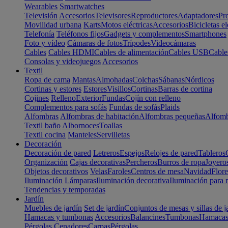
Wearables
Smartwatches
Televisión
Accesorios
Televisores
Reproductores
Adaptadores
Pr
Movilidad urbana
Karts
Motos eléctricas
Accesorios
Bicicletas el
Telefonía
Teléfonos fijos
Gadgets y complementos
Smartphones
Foto y vídeo
Cámaras de fotos
Trípodes
Videocámaras
Cables
Cables HDMI
Cables de alimentación
Cables USB
Cable
Consolas y videojuegos
Accesorios
Textil
Ropa de cama
Mantas
Almohadas
Colchas
Sábanas
Nórdicos
Cortinas y estores
Estores
Visillos
Cortinas
Barras de cortina
Cojines
Relleno
Exterior
Fundas
Cojín con relleno
Complementos para sofás
Fundas de sofás
Plaids
Alfombras
Alfombras de habitación
Alfombras pequeñas
Alfomb
Textil baño
Albornoces
Toallas
Textil cocina
Manteles
Servilletas
Decoración
Decoración de pared
Letreros
Espejos
Relojes de pared
Tableros
Organización
Cajas decorativas
Percheros
Burros de ropa
Joyero
Objetos decorativos
Velas
Faroles
Centros de mesa
Navidad
Flore
Iluminación
Lámparas
Iluminación decorativa
Iluminación para 
Tendencias y temporadas
Jardín
Muebles de jardín
Set de jardín
Conjuntos de mesas y sillas de j
Hamacas y tumbonas
Accesorios
Balancines
Tumbonas
Hamaca
Pérgolas
Cenadores
Carpas
Pérgolas