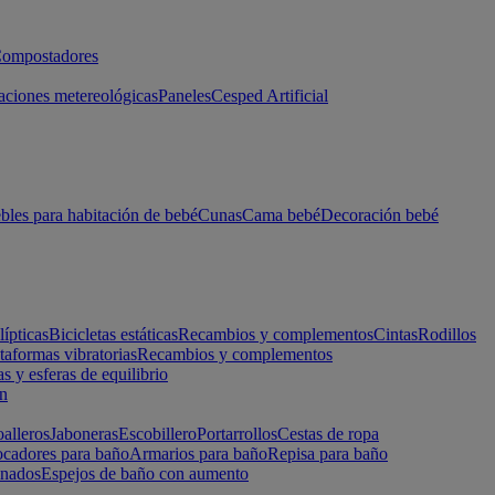
ompostadores
aciones metereológicas
Paneles
Cesped Artificial
les para habitación de bebé
Cunas
Cama bebé
Decoración bebé
lípticas
Bicicletas estáticas
Recambios y complementos
Cintas
Rodillos
taformas vibratorias
Recambios y complementos
s y esferas de equilibrio
ón
alleros
Jaboneras
Escobillero
Portarrollos
Cestas de ropa
cadores para baño
Armarios para baño
Repisa para baño
inados
Espejos de baño con aumento