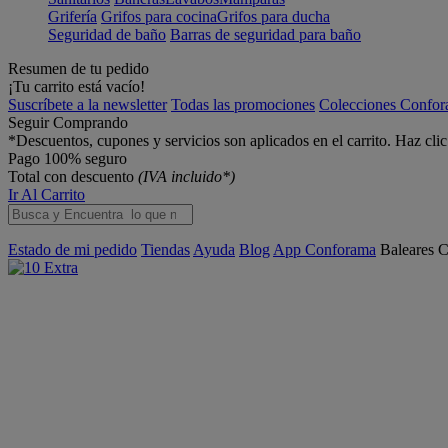
Grifería
Grifos para cocina
Grifos para ducha
Seguridad de baño
Barras de seguridad para baño
Resumen de tu pedido
¡Tu carrito está vacío!
Suscríbete a la newsletter
Todas las promociones
Colecciones Confo
Seguir Comprando
*Descuentos, cupones y servicios son aplicados en el carrito. Haz cli
Pago 100% seguro
Total con descuento
(IVA incluido*)
Ir Al Carrito
Estado de mi pedido
Tiendas
Ayuda
Blog
App Conforama
Baleares
C