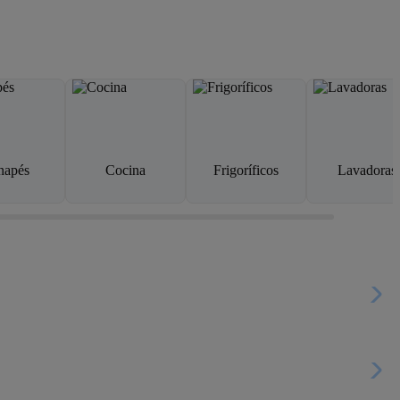
napés
Cocina
Frigoríficos
Lavadoras