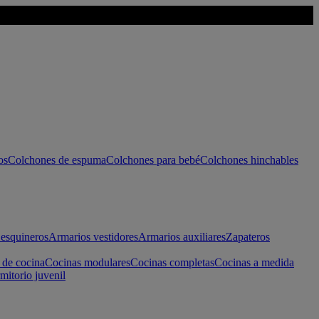
os
Colchones de espuma
Colchones para bebé
Colchones hinchables
esquineros
Armarios vestidores
Armarios auxiliares
Zapateros
 de cocina
Cocinas modulares
Cocinas completas
Cocinas a medida
mitorio juvenil