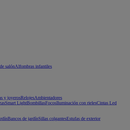
de salón
Alfombras infantiles
as y joyeros
Relojes
Ambientadores
zas
Smart Light
Bombillas
Focos
Iluminación con rieles
Cintas Led
ardín
Bancos de jardín
Sillas colgantes
Estufas de exterior