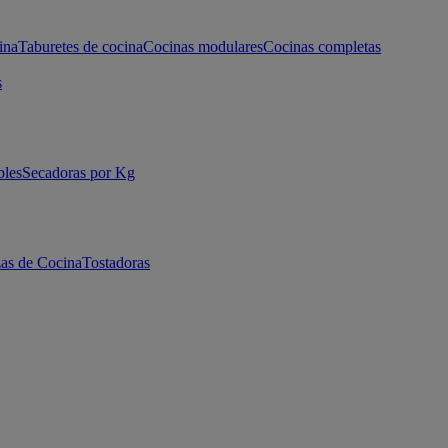
ina
Taburetes de cocina
Cocinas modulares
Cocinas completas
s
bles
Secadoras por Kg
as de Cocina
Tostadoras