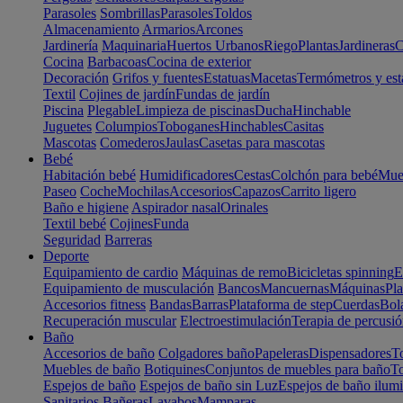
Parasoles
Sombrillas
Parasoles
Toldos
Almacenamiento
Armarios
Arcones
Jardinería
Maquinaria
Huertos Urbanos
Riego
Plantas
Jardineras
C
Cocina
Barbacoas
Cocina de exterior
Decoración
Grifos y fuentes
Estatuas
Macetas
Termómetros y est
Textil
Cojines de jardín
Fundas de jardín
Piscina
Plegable
Limpieza de piscinas
Ducha
Hinchable
Juguetes
Columpios
Toboganes
Hinchables
Casitas
Mascotas
Comederos
Jaulas
Casetas para mascotas
Bebé
Habitación bebé
Humidificadores
Cestas
Colchón para bebé
Mueb
Paseo
Coche
Mochilas
Accesorios
Capazos
Carrito ligero
Baño e higiene
Aspirador nasal
Orinales
Textil bebé
Cojines
Funda
Seguridad
Barreras
Deporte
Equipamiento de cardio
Máquinas de remo
Bicicletas spinning
E
Equipamiento de musculación
Bancos
Mancuernas
Máquinas
Pla
Accesorios fitness
Bandas
Barras
Plataforma de step
Cuerdas
Bola
Recuperación muscular
Electroestimulación
Terapia de percusi
Baño
Accesorios de baño
Colgadores baño
Papeleras
Dispensadores
To
Muebles de baño
Botiquines
Conjuntos de muebles para baño
To
Espejos de baño
Espejos de baño sin Luz
Espejos de baño ilum
Sanitarios
Bañeras
Lavabos
Mamparas