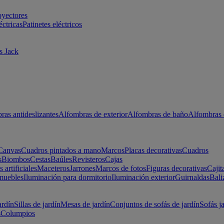
oyectores
éctricas
Patinetes eléctricos
s Jack
ras antideslizantes
Alfombras de exterior
Alfombras de baño
Alfombras 
Canvas
Cuadros pintados a mano
Marcos
Placas decorativas
Cuadros
s
Biombos
Cestas
Baúles
Revisteros
Cajas
s artificiales
Maceteros
Jarrones
Marcos de fotos
Figuras decorativas
Cajit
muebles
Iluminación para dormitorio
Iluminación exterior
Guirnaldas
Bali
ardín
Sillas de jardín
Mesas de jardín
Conjuntos de sofás de jardín
Sofás j
s
Columpios