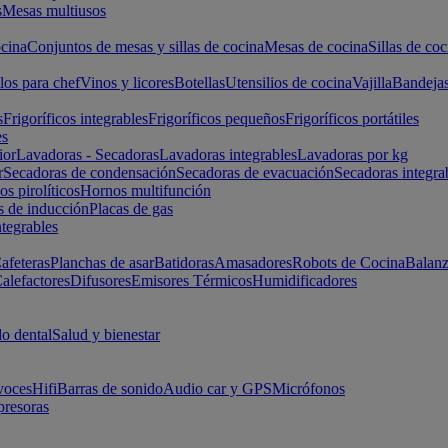
s
Mesas multiusos
cina
Conjuntos de mesas y sillas de cocina
Mesas de cocina
Sillas de coc
los para chef
Vinos y licores
Botellas
Utensilios de cocina
Vajilla
Bandeja
s
Frigoríficos integrables
Frigoríficos pequeños
Frigoríficos portátiles
es
ior
Lavadoras - Secadoras
Lavadoras integrables
Lavadoras por kg
r
Secadoras de condensación
Secadoras de evacuación
Secadoras integra
s pirolíticos
Hornos multifunción
s de inducción
Placas de gas
ntegrables
afeteras
Planchas de asar
Batidoras
Amasadores
Robots de Cocina
Balanz
alefactores
Difusores
Emisores Térmicos
Humidificadores
o dental
Salud y bienestar
voces
Hifi
Barras de sonido
Audio car y GPS
Micrófonos
presoras