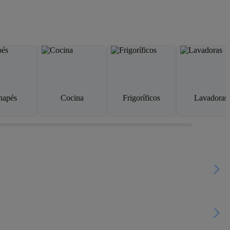
napés
Cocina
Frigoríficos
Lavadoras