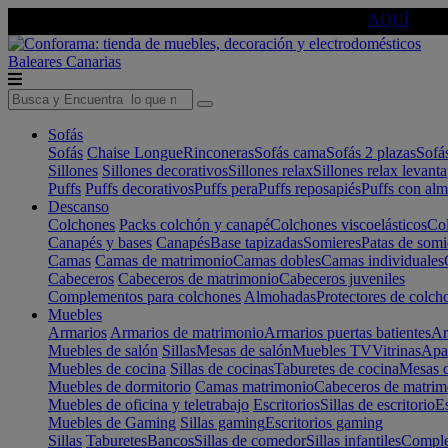
🔵Cambia tu electro con
-10% EXTRA
de descuento ☑️
AQUÍ
Baleares
Canarias
Sofás
Sofás
Chaise Longue
Rinconeras
Sofás cama
Sofás 2 plazas
Sofá
Sillones
Sillones decorativos
Sillones relax
Sillones relax levant
Puffs
Puffs decorativos
Puffs pera
Puffs reposapiés
Puffs con al
Descanso
Colchones
Packs colchón y canapé
Colchones viscoelásticos
Col
Canapés y bases
Canapés
Base tapizadas
Somieres
Patas de somi
Camas
Camas de matrimonio
Camas dobles
Camas individuales
Cabeceros
Cabeceros de matrimonio
Cabeceros juveniles
Complementos para colchones
Almohadas
Protectores de colch
Muebles
Armarios
Armarios de matrimonio
Armarios puertas batientes
Ar
Muebles de salón
Sillas
Mesas de salón
Muebles TV
Vitrinas
Apa
Muebles de cocina
Sillas de cocinas
Taburetes de cocina
Mesas d
Muebles de dormitorio
Camas matrimonio
Cabeceros de matrim
Muebles de oficina y teletrabajo
Escritorios
Sillas de escritorio
Es
Muebles de Gaming
Sillas gaming
Escritorios gaming
Sillas
Taburetes
Bancos
Sillas de comedor
Sillas infantiles
Complem