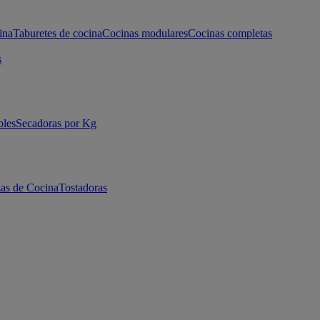
ina
Taburetes de cocina
Cocinas modulares
Cocinas completas
s
bles
Secadoras por Kg
as de Cocina
Tostadoras