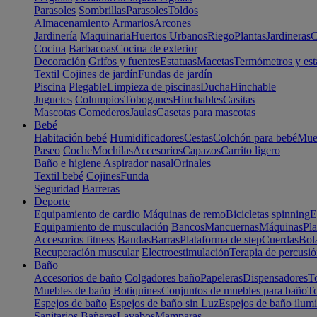
Parasoles
Sombrillas
Parasoles
Toldos
Almacenamiento
Armarios
Arcones
Jardinería
Maquinaria
Huertos Urbanos
Riego
Plantas
Jardineras
C
Cocina
Barbacoas
Cocina de exterior
Decoración
Grifos y fuentes
Estatuas
Macetas
Termómetros y est
Textil
Cojines de jardín
Fundas de jardín
Piscina
Plegable
Limpieza de piscinas
Ducha
Hinchable
Juguetes
Columpios
Toboganes
Hinchables
Casitas
Mascotas
Comederos
Jaulas
Casetas para mascotas
Bebé
Habitación bebé
Humidificadores
Cestas
Colchón para bebé
Mueb
Paseo
Coche
Mochilas
Accesorios
Capazos
Carrito ligero
Baño e higiene
Aspirador nasal
Orinales
Textil bebé
Cojines
Funda
Seguridad
Barreras
Deporte
Equipamiento de cardio
Máquinas de remo
Bicicletas spinning
E
Equipamiento de musculación
Bancos
Mancuernas
Máquinas
Pla
Accesorios fitness
Bandas
Barras
Plataforma de step
Cuerdas
Bola
Recuperación muscular
Electroestimulación
Terapia de percusi
Baño
Accesorios de baño
Colgadores baño
Papeleras
Dispensadores
To
Muebles de baño
Botiquines
Conjuntos de muebles para baño
To
Espejos de baño
Espejos de baño sin Luz
Espejos de baño ilum
Sanitarios
Bañeras
Lavabos
Mamparas