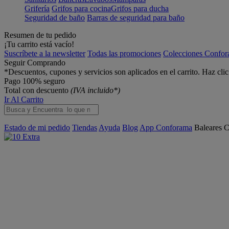
Grifería
Grifos para cocina
Grifos para ducha
Seguridad de baño
Barras de seguridad para baño
Resumen de tu pedido
¡Tu carrito está vacío!
Suscríbete a la newsletter
Todas las promociones
Colecciones Confo
Seguir Comprando
*Descuentos, cupones y servicios son aplicados en el carrito. Haz cli
Pago 100% seguro
Total con descuento
(IVA incluido*)
Ir Al Carrito
Estado de mi pedido
Tiendas
Ayuda
Blog
App Conforama
Baleares
C