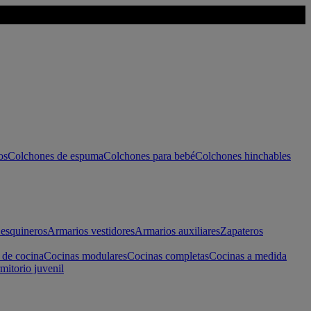
os
Colchones de espuma
Colchones para bebé
Colchones hinchables
esquineros
Armarios vestidores
Armarios auxiliares
Zapateros
 de cocina
Cocinas modulares
Cocinas completas
Cocinas a medida
mitorio juvenil