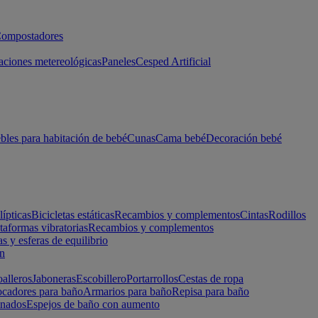
ompostadores
aciones metereológicas
Paneles
Cesped Artificial
les para habitación de bebé
Cunas
Cama bebé
Decoración bebé
lípticas
Bicicletas estáticas
Recambios y complementos
Cintas
Rodillos
taformas vibratorias
Recambios y complementos
s y esferas de equilibrio
ón
alleros
Jaboneras
Escobillero
Portarrollos
Cestas de ropa
cadores para baño
Armarios para baño
Repisa para baño
inados
Espejos de baño con aumento