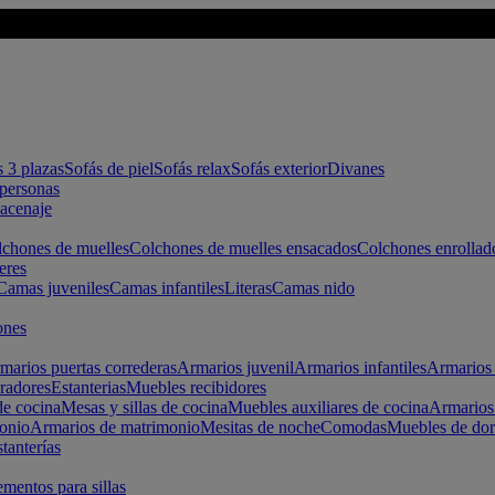
s 3 plazas
Sofás de piel
Sofás relax
Sofás exterior
Divanes
apersonas
macenaje
chones de muelles
Colchones de muelles ensacados
Colchones enrollad
eres
Camas juveniles
Camas infantiles
Literas
Camas nido
ones
marios puertas correderas
Armarios juvenil
Armarios infantiles
Armarios 
radores
Estanterias
Muebles recibidores
e cocina
Mesas y sillas de cocina
Muebles auxiliares de cocina
Armarios
onio
Armarios de matrimonio
Mesitas de noche
Comodas
Muebles de dor
tanterías
entos para sillas