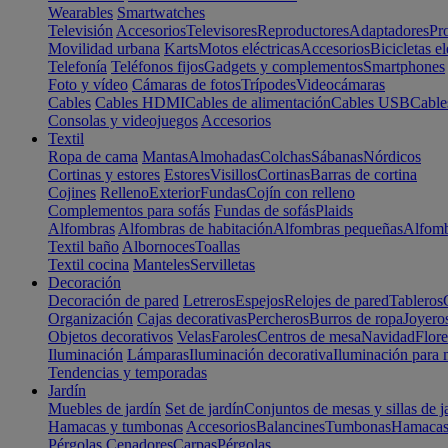
Wearables
Smartwatches
Televisión
Accesorios
Televisores
Reproductores
Adaptadores
Pr
Movilidad urbana
Karts
Motos eléctricas
Accesorios
Bicicletas el
Telefonía
Teléfonos fijos
Gadgets y complementos
Smartphones
Foto y vídeo
Cámaras de fotos
Trípodes
Videocámaras
Cables
Cables HDMI
Cables de alimentación
Cables USB
Cable
Consolas y videojuegos
Accesorios
Textil
Ropa de cama
Mantas
Almohadas
Colchas
Sábanas
Nórdicos
Cortinas y estores
Estores
Visillos
Cortinas
Barras de cortina
Cojines
Relleno
Exterior
Fundas
Cojín con relleno
Complementos para sofás
Fundas de sofás
Plaids
Alfombras
Alfombras de habitación
Alfombras pequeñas
Alfomb
Textil baño
Albornoces
Toallas
Textil cocina
Manteles
Servilletas
Decoración
Decoración de pared
Letreros
Espejos
Relojes de pared
Tableros
Organización
Cajas decorativas
Percheros
Burros de ropa
Joyero
Objetos decorativos
Velas
Faroles
Centros de mesa
Navidad
Flore
Iluminación
Lámparas
Iluminación decorativa
Iluminación para 
Tendencias y temporadas
Jardín
Muebles de jardín
Set de jardín
Conjuntos de mesas y sillas de j
Hamacas y tumbonas
Accesorios
Balancines
Tumbonas
Hamaca
Pérgolas
Cenadores
Carpas
Pérgolas