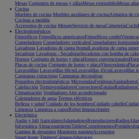
Mesas
Conjuntos de mesas y sillas
Mesas extensibles
Mesas alta
Cocina
Muebles de cocina
Muebles auxiliares de cocina
Armarios de co
Cocinas a medida
Accesorios de cocina
Menaje
Servicio de mesa
Cubertería
Cuchil
Electrodomésticos
Frigoríficos
Frigoríficos americanos
Frigoríficos combi
Vinoteca
Congeladores
Congeladores verticales
Congeladores horizontal
Lavadoras
Lavadoras de carga frontal
Lavadoras de carga super
Secadoras
Lavadoras - Secadoras
Secadoras con bomba de calo
Hornos
Conjunto de horno y placa
Hornos convencionales
Horno
Placas de cocina
Conjunto de horno y placa
Vitrocerámica
Placa
Lavavajillas
Lavavajillas 60cm
Lavavajillas 45cm
Lavavajillas i
Campanas extractoras
Campanas decorativas
Pequeños electrodomésticos
Microondas
Freidoras
Aspiradores
C
Calefacción
Termoventiladores
Convectores
Estufas
Radiadores
C
Climatización
Ventiladores
Aire acondicionado
Calentadores de agua
Termos eléctricos
Belleza y salud
Cuidado de los hombres
Cuidado cabello
Cuidad
Limpieza
Limpieza a vapor
Robot limpiacristales
Electrónica
Audio y hifi
Auriculares
Adaptadores
Reproductores
Radios
Alta
Informática
Almacenamiento
Tablets
Complementos
Portátiles
Im
Gaming & streaming
Monitores gaming
Accesorios
Smart home
Timbres
Cámaras
Altavoces