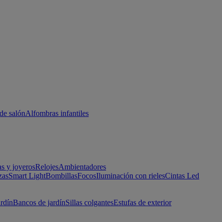
de salón
Alfombras infantiles
as y joyeros
Relojes
Ambientadores
zas
Smart Light
Bombillas
Focos
Iluminación con rieles
Cintas Led
ardín
Bancos de jardín
Sillas colgantes
Estufas de exterior