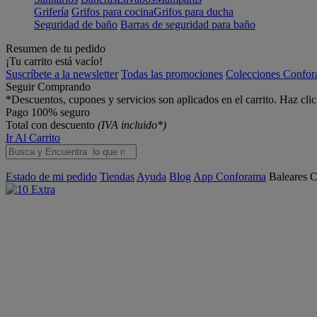
Grifería
Grifos para cocina
Grifos para ducha
Seguridad de baño
Barras de seguridad para baño
Resumen de tu pedido
¡Tu carrito está vacío!
Suscríbete a la newsletter
Todas las promociones
Colecciones Confo
Seguir Comprando
*Descuentos, cupones y servicios son aplicados en el carrito. Haz cli
Pago 100% seguro
Total con descuento
(IVA incluido*)
Ir Al Carrito
Estado de mi pedido
Tiendas
Ayuda
Blog
App Conforama
Baleares
C