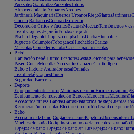
Parasoles
Sombrillas
Parasoles
Toldos
Almacenamiento
Armarios
Arcones
Jardinería
Maquinaria
Huertos Urbanos
Riego
Plantas
Jardineras
C
Cocina
Barbacoas
Cocina de exterior
Decoración
Grifos y fuentes
Estatuas
Macetas
Termómetros y est
Textil
Cojines de jardín
Fundas de jardín
Piscina
Plegable
Limpieza de piscinas
Ducha
Hinchable
Juguetes
Columpios
Toboganes
Hinchables
Casitas
Mascotas
Comederos
Jaulas
Casetas para mascotas
Bebé
Habitación bebé
Humidificadores
Cestas
Colchón para bebé
Mueb
Paseo
Coche
Mochilas
Accesorios
Capazos
Carrito ligero
Baño e higiene
Aspirador nasal
Orinales
Textil bebé
Cojines
Funda
Seguridad
Barreras
Deporte
Equipamiento de cardio
Máquinas de remo
Bicicletas spinning
E
Equipamiento de musculación
Bancos
Mancuernas
Máquinas
Pla
Accesorios fitness
Bandas
Barras
Plataforma de step
Cuerdas
Bola
Recuperación muscular
Electroestimulación
Terapia de percusi
Baño
Accesorios de baño
Colgadores baño
Papeleras
Dispensadores
To
Muebles de baño
Botiquines
Conjuntos de muebles para baño
To
Espejos de baño
Espejos de baño sin Luz
Espejos de baño ilum
Sanitarios
Bañeras
Lavabos
Mamparas