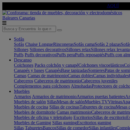
🔵Cambia tu electro con
-10% EXTRA
de descuento ☑️
AQUÍ
Baleares
Canarias
Sofás
Sofás
Chaise Longue
Rinconeras
Sofás cama
Sofás 2 plazas
Sofá
Sillones
Sillones decorativos
Sillones relax
Sillones relax levant
Puffs
Puffs decorativos
Puffs pera
Puffs reposapiés
Puffs con al
Descanso
Colchones
Packs colchón y canapé
Colchones viscoelásticos
Col
Canapés y bases
Canapés
Base tapizadas
Somieres
Patas de somi
Camas
Camas de matrimonio
Camas dobles
Camas individuales
Cabeceros
Cabeceros de matrimonio
Cabeceros juveniles
Complementos para colchones
Almohadas
Protectores de colch
Muebles
Armarios
Armarios de matrimonio
Armarios puertas batientes
Ar
Muebles de salón
Sillas
Mesas de salón
Muebles TV
Vitrinas
Apa
Muebles de cocina
Sillas de cocinas
Taburetes de cocina
Mesas d
Muebles de dormitorio
Camas matrimonio
Cabeceros de matrim
Muebles de oficina y teletrabajo
Escritorios
Sillas de escritorio
Es
Muebles de Gaming
Sillas gaming
Escritorios gaming
Sillas
Taburetes
Bancos
Sillas de comedor
Sillas infantiles
Complem