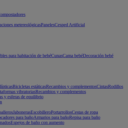
ompostadores
aciones metereológicas
Paneles
Cesped Artificial
les para habitación de bebé
Cunas
Cama bebé
Decoración bebé
lípticas
Bicicletas estáticas
Recambios y complementos
Cintas
Rodillos
taformas vibratorias
Recambios y complementos
s y esferas de equilibrio
ón
alleros
Jaboneras
Escobillero
Portarrollos
Cestas de ropa
cadores para baño
Armarios para baño
Repisa para baño
inados
Espejos de baño con aumento