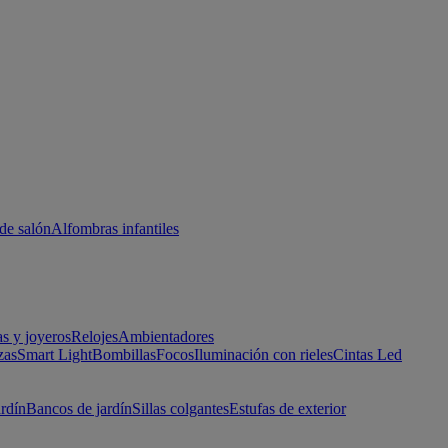
de salón
Alfombras infantiles
as y joyeros
Relojes
Ambientadores
zas
Smart Light
Bombillas
Focos
Iluminación con rieles
Cintas Led
ardín
Bancos de jardín
Sillas colgantes
Estufas de exterior