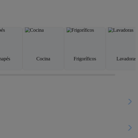
napés
Cocina
Frigoríficos
Lavadoras