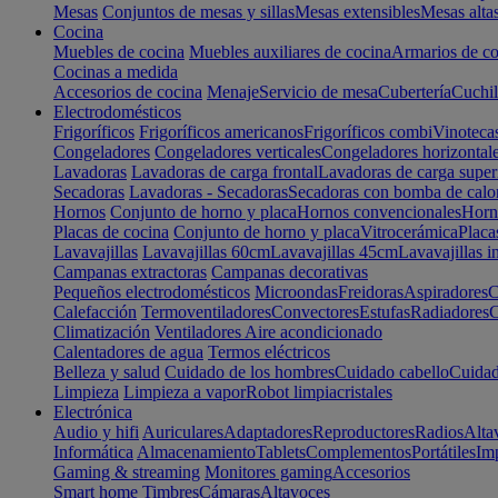
Mesas
Conjuntos de mesas y sillas
Mesas extensibles
Mesas alta
Cocina
Muebles de cocina
Muebles auxiliares de cocina
Armarios de co
Cocinas a medida
Accesorios de cocina
Menaje
Servicio de mesa
Cubertería
Cuchil
Electrodomésticos
Frigoríficos
Frigoríficos americanos
Frigoríficos combi
Vinoteca
Congeladores
Congeladores verticales
Congeladores horizontal
Lavadoras
Lavadoras de carga frontal
Lavadoras de carga super
Secadoras
Lavadoras - Secadoras
Secadoras con bomba de calo
Hornos
Conjunto de horno y placa
Hornos convencionales
Horno
Placas de cocina
Conjunto de horno y placa
Vitrocerámica
Placa
Lavavajillas
Lavavajillas 60cm
Lavavajillas 45cm
Lavavajillas i
Campanas extractoras
Campanas decorativas
Pequeños electrodomésticos
Microondas
Freidoras
Aspiradores
C
Calefacción
Termoventiladores
Convectores
Estufas
Radiadores
C
Climatización
Ventiladores
Aire acondicionado
Calentadores de agua
Termos eléctricos
Belleza y salud
Cuidado de los hombres
Cuidado cabello
Cuidad
Limpieza
Limpieza a vapor
Robot limpiacristales
Electrónica
Audio y hifi
Auriculares
Adaptadores
Reproductores
Radios
Alta
Informática
Almacenamiento
Tablets
Complementos
Portátiles
Im
Gaming & streaming
Monitores gaming
Accesorios
Smart home
Timbres
Cámaras
Altavoces