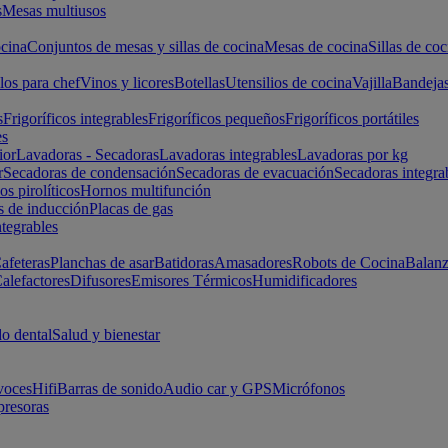
s
Mesas multiusos
cina
Conjuntos de mesas y sillas de cocina
Mesas de cocina
Sillas de coc
los para chef
Vinos y licores
Botellas
Utensilios de cocina
Vajilla
Bandeja
s
Frigoríficos integrables
Frigoríficos pequeños
Frigoríficos portátiles
es
ior
Lavadoras - Secadoras
Lavadoras integrables
Lavadoras por kg
r
Secadoras de condensación
Secadoras de evacuación
Secadoras integra
s pirolíticos
Hornos multifunción
s de inducción
Placas de gas
ntegrables
afeteras
Planchas de asar
Batidoras
Amasadores
Robots de Cocina
Balanz
alefactores
Difusores
Emisores Térmicos
Humidificadores
o dental
Salud y bienestar
voces
Hifi
Barras de sonido
Audio car y GPS
Micrófonos
presoras