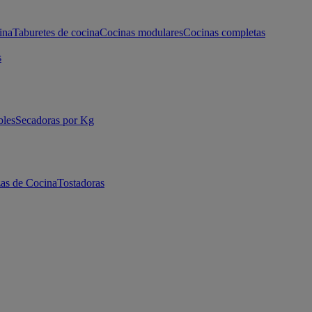
ina
Taburetes de cocina
Cocinas modulares
Cocinas completas
s
bles
Secadoras por Kg
as de Cocina
Tostadoras