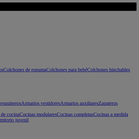
os
Colchones de espuma
Colchones para bebé
Colchones hinchables
esquineros
Armarios vestidores
Armarios auxiliares
Zapateros
 de cocina
Cocinas modulares
Cocinas completas
Cocinas a medida
mitorio juvenil