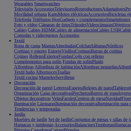
Wearables
Smartwatches
Televisión
Accesorios
Televisores
Reproductores
Adaptadores
Pr
Movilidad urbana
Karts
Motos eléctricas
Accesorios
Bicicletas el
Telefonía
Teléfonos fijos
Gadgets y complementos
Smartphones
Foto y vídeo
Cámaras de fotos
Trípodes
Videocámaras
Objetivos
Cables
Cables HDMI
Cables de alimentación
Cables USB
Cable
Consolas y videojuegos
Accesorios
Textil
Ropa de cama
Mantas
Almohadas
Colchas
Sábanas
Nórdicos
Cortinas y estores
Estores
Visillos
Cortinas
Barras de cortina
Cojines
Relleno
Exterior
Fundas
Cojín con relleno
Complementos para sofás
Fundas de sofás
Plaids
Alfombras
Alfombras de habitación
Alfombras pequeñas
Alfomb
Textil baño
Albornoces
Toallas
Textil cocina
Manteles
Servilletas
Decoración
Decoración de pared
Letreros
Espejos
Relojes de pared
Tableros
Organización
Cajas decorativas
Percheros
Burros de ropa
Joyero
Objetos decorativos
Velas
Faroles
Centros de mesa
Navidad
Flore
Iluminación
Lámparas
Iluminación decorativa
Iluminación para 
Tendencias y temporadas
Jardín
Muebles de jardín
Set de jardín
Conjuntos de mesas y sillas de j
Hamacas y tumbonas
Accesorios
Balancines
Tumbonas
Hamaca
Pérgolas
Cenadores
Carpas
Pérgolas