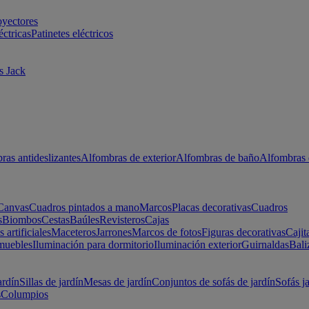
oyectores
éctricas
Patinetes eléctricos
s Jack
ras antideslizantes
Alfombras de exterior
Alfombras de baño
Alfombras 
Canvas
Cuadros pintados a mano
Marcos
Placas decorativas
Cuadros
s
Biombos
Cestas
Baúles
Revisteros
Cajas
s artificiales
Maceteros
Jarrones
Marcos de fotos
Figuras decorativas
Cajit
muebles
Iluminación para dormitorio
Iluminación exterior
Guirnaldas
Bali
ardín
Sillas de jardín
Mesas de jardín
Conjuntos de sofás de jardín
Sofás j
s
Columpios