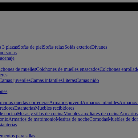
s 3 plazas
Sofás de piel
Sofás relax
Sofás exterior
Divanes
apersonas
macenaje
chones de muelles
Colchones de muelles ensacados
Colchones enrollad
eres
Camas juveniles
Camas infantiles
Literas
Camas nido
ones
marios puertas correderas
Armarios juvenil
Armarios infantiles
Armarios 
radores
Estanterias
Muebles recibidores
e cocina
Mesas y sillas de cocina
Muebles auxiliares de cocina
Armarios
onio
Armarios de matrimonio
Mesitas de noche
Comodas
Muebles de dor
tanterías
entos para sillas