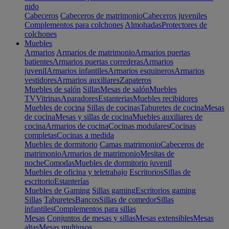
nido
Cabeceros
Cabeceros de matrimonio
Cabeceros juveniles
Complementos para colchones
Almohadas
Protectores de
colchones
Muebles
Armarios
Armarios de matrimonio
Armarios puertas
batientes
Armarios puertas correderas
Armarios
juvenil
Armarios infantiles
Armarios esquineros
Armarios
vestidores
Armarios auxiliares
Zapateros
Muebles de salón
Sillas
Mesas de salón
Muebles
TV
Vitrinas
Aparadores
Estanterias
Muebles recibidores
Muebles de cocina
Sillas de cocinas
Taburetes de cocina
Mesas
de cocina
Mesas y sillas de cocina
Muebles auxiliares de
cocina
Armarios de cocina
Cocinas modulares
Cocinas
completas
Cocinas a medida
Muebles de dormitorio
Camas matrimonio
Cabeceros de
matrimonio
Armarios de matrimonio
Mesitas de
noche
Comodas
Muebles de dormitorio juvenil
Muebles de oficina y teletrabajo
Escritorios
Sillas de
escritorio
Estanterías
Muebles de Gaming
Sillas gaming
Escritorios gaming
Sillas
Taburetes
Bancos
Sillas de comedor
Sillas
infantiles
Complementos para sillas
Mesas
Conjuntos de mesas y sillas
Mesas extensibles
Mesas
altas
Mesas multiusos