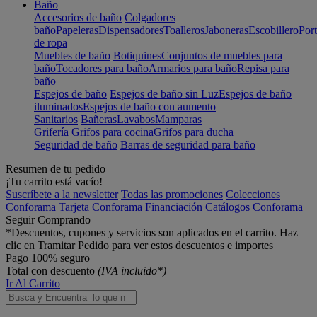
Baño
Accesorios de baño
Colgadores
baño
Papeleras
Dispensadores
Toalleros
Jaboneras
Escobillero
Port
de ropa
Muebles de baño
Botiquines
Conjuntos de muebles para
baño
Tocadores para baño
Armarios para baño
Repisa para
baño
Espejos de baño
Espejos de baño sin Luz
Espejos de baño
iluminados
Espejos de baño con aumento
Sanitarios
Bañeras
Lavabos
Mamparas
Grifería
Grifos para cocina
Grifos para ducha
Seguridad de baño
Barras de seguridad para baño
Resumen de tu pedido
¡Tu carrito está vacío!
Suscríbete a la newsletter
Todas las promociones
Colecciones
Conforama
Tarjeta Conforama
Financiación
Catálogos Conforama
Seguir Comprando
*Descuentos, cupones y servicios son aplicados en el carrito. Haz
clic en Tramitar Pedido para ver estos descuentos e importes
Pago 100% seguro
Total con descuento
(IVA incluido*)
Ir Al Carrito