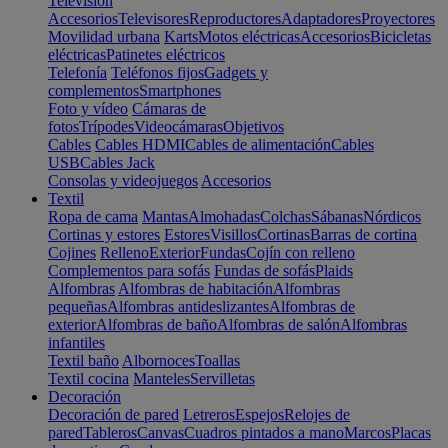
Televisión
Accesorios
Televisores
Reproductores
Adaptadores
Proyectores
Movilidad urbana
Karts
Motos eléctricas
Accesorios
Bicicletas
eléctricas
Patinetes eléctricos
Telefonía
Teléfonos fijos
Gadgets y
complementos
Smartphones
Foto y vídeo
Cámaras de
fotos
Trípodes
Videocámaras
Objetivos
Cables
Cables HDMI
Cables de alimentación
Cables
USB
Cables Jack
Consolas y videojuegos
Accesorios
Textil
Ropa de cama
Mantas
Almohadas
Colchas
Sábanas
Nórdicos
Cortinas y estores
Estores
Visillos
Cortinas
Barras de cortina
Cojines
Relleno
Exterior
Fundas
Cojín con relleno
Complementos para sofás
Fundas de sofás
Plaids
Alfombras
Alfombras de habitación
Alfombras
pequeñas
Alfombras antideslizantes
Alfombras de
exterior
Alfombras de baño
Alfombras de salón
Alfombras
infantiles
Textil baño
Albornoces
Toallas
Textil cocina
Manteles
Servilletas
Decoración
Decoración de pared
Letreros
Espejos
Relojes de
pared
Tableros
Canvas
Cuadros pintados a mano
Marcos
Placas