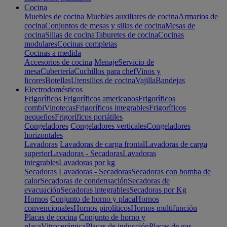
Cocina
Muebles de cocina
Muebles auxiliares de cocina
Armarios de
cocina
Conjuntos de mesas y sillas de cocina
Mesas de
cocina
Sillas de cocina
Taburetes de cocina
Cocinas
modulares
Cocinas completas
Cocinas a medida
Accesorios de cocina
Menaje
Servicio de
mesa
Cubertería
Cuchillos para chef
Vinos y
licores
Botellas
Utensilios de cocina
Vajilla
Bandejas
Electrodomésticos
Frigoríficos
Frigoríficos americanos
Frigoríficos
combi
Vinotecas
Frigoríficos integrables
Frigoríficos
pequeños
Frigoríficos portátiles
Congeladores
Congeladores verticales
Congeladores
horizontales
Lavadoras
Lavadoras de carga frontal
Lavadoras de carga
superior
Lavadoras - Secadoras
Lavadoras
integrables
Lavadoras por kg
Secadoras
Lavadoras - Secadoras
Secadoras con bomba de
calor
Secadoras de condensación
Secadoras de
evacuación
Secadoras integrables
Secadoras por Kg
Hornos
Conjunto de horno y placa
Hornos
convencionales
Hornos pirolíticos
Hornos multifunción
Placas de cocina
Conjunto de horno y
placa
Vitrocerámica
Placas de inducción
Placas de gas