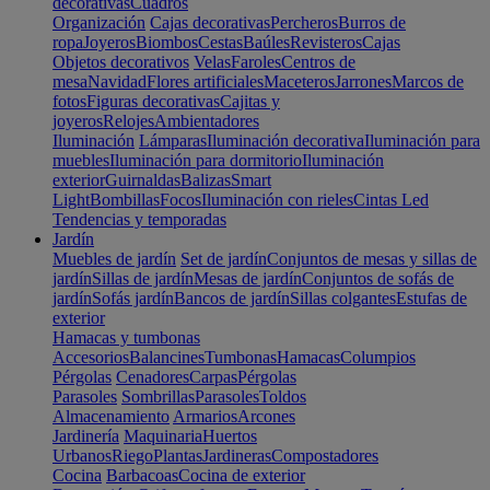
decorativas
Cuadros
Organización
Cajas decorativas
Percheros
Burros de
ropa
Joyeros
Biombos
Cestas
Baúles
Revisteros
Cajas
Objetos decorativos
Velas
Faroles
Centros de
mesa
Navidad
Flores artificiales
Maceteros
Jarrones
Marcos de
fotos
Figuras decorativas
Cajitas y
joyeros
Relojes
Ambientadores
Iluminación
Lámparas
Iluminación decorativa
Iluminación para
muebles
Iluminación para dormitorio
Iluminación
exterior
Guirnaldas
Balizas
Smart
Light
Bombillas
Focos
Iluminación con rieles
Cintas Led
Tendencias y temporadas
Jardín
Muebles de jardín
Set de jardín
Conjuntos de mesas y sillas de
jardín
Sillas de jardín
Mesas de jardín
Conjuntos de sofás de
jardín
Sofás jardín
Bancos de jardín
Sillas colgantes
Estufas de
exterior
Hamacas y tumbonas
Accesorios
Balancines
Tumbonas
Hamacas
Columpios
Pérgolas
Cenadores
Carpas
Pérgolas
Parasoles
Sombrillas
Parasoles
Toldos
Almacenamiento
Armarios
Arcones
Jardinería
Maquinaria
Huertos
Urbanos
Riego
Plantas
Jardineras
Compostadores
Cocina
Barbacoas
Cocina de exterior