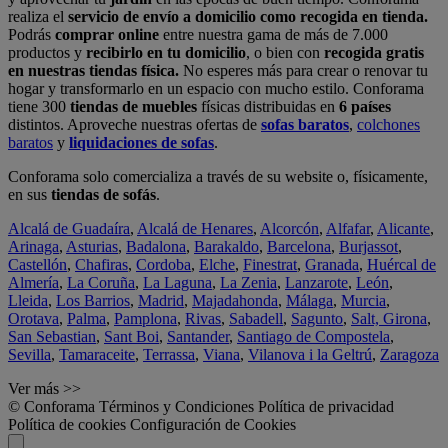
realiza el
servicio de envío a domicilio como recogida en tienda.
Podrás
comprar online
entre nuestra gama de más de 7.000
productos y
recibirlo en tu domicilio
, o bien con
recogida gratis
en nuestras tiendas física.
No esperes más para crear o renovar tu
hogar y transformarlo en un espacio con mucho estilo. Conforama
tiene 300
tiendas de muebles
físicas distribuidas en
6 países
distintos. Aproveche nuestras ofertas de
sofas baratos
,
colchones
baratos
y
liquidaciones de sofas
.
Conforama solo comercializa a través de su website o, físicamente,
en sus
tiendas de sofás
.
Alcalá de Guadaíra
,
Alcalá de Henares
,
Alcorcón
,
Alfafar
,
Alicante
,
Arinaga
,
Asturias
,
Badalona
,
Barakaldo
,
Barcelona
,
Burjassot
,
Castellón
,
Chafiras
,
Cordoba
,
Elche
,
Finestrat
,
Granada
,
Huércal de
Almería
,
La Coruña
,
La Laguna
,
La Zenia
,
Lanzarote
,
León
,
Lleida
,
Los Barrios
,
Madrid
,
Majadahonda
,
Málaga
,
Murcia
,
Orotava
,
Palma
,
Pamplona
,
Rivas
,
Sabadell
,
Sagunto
,
Salt, Girona
,
San Sebastian
,
Sant Boi
,
Santander
,
Santiago de Compostela
,
Sevilla
,
Tamaraceite
,
Terrassa
,
Viana
,
Vilanova i la Geltrú
,
Zaragoza
Ver más >>
© Conforama
Términos y Condiciones
Política de privacidad
Política de cookies
Configuración de Cookies