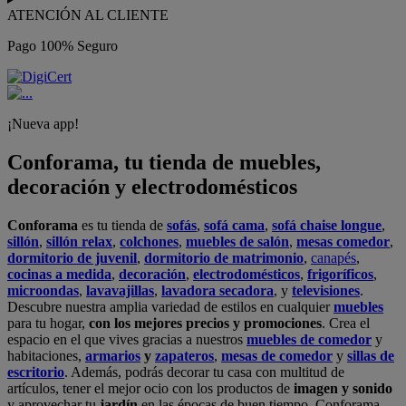
ATENCIÓN AL CLIENTE
Pago 100% Seguro
¡Nueva app!
Conforama, tu tienda de muebles,
decoración y electrodomésticos
Conforama
es tu tienda de
sofás
,
sofá cama
,
sofá chaise longue
,
sillón
,
sillón relax
,
colchones
,
muebles de salón
,
mesas comedor
,
dormitorio de juvenil
,
dormitorio de matrimonio
,
canapés
,
cocinas a medida
,
decoración
,
electrodomésticos
,
frigoríficos
,
microondas
,
lavavajillas
,
lavadora secadora
, y
televisiones
.
Descubre nuestra amplia variedad de estilos en cualquier
muebles
para tu hogar,
con los mejores precios y promociones
. Crea el
espacio en el que vives gracias a nuestros
muebles de comedor
y
habitaciones,
armarios
y
zapateros
,
mesas de comedor
y
sillas de
escritorio
. Además, podrás decorar tu casa con multitud de
artículos, tener el mejor ocio con los productos de
imagen y sonido
y aprovechar tu
jardín
en las épocas de buen tiempo. Conforama