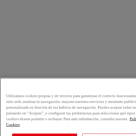
Utilizamos cookies propias y de terceros para garantizar el correcto funcionami
sitio web, analizar la navegación, mejorar nuestros servicios y mostrarte public
personalizada en función de tus hábitos de navegación. Puedes aceptar todas la
pulsando en “Aceptar”, o configurar tus preferencias para seleccionar qué tipos
cookies deseas permitir o rechazar. Para más información, consulta nuestra
Pol
Cookies