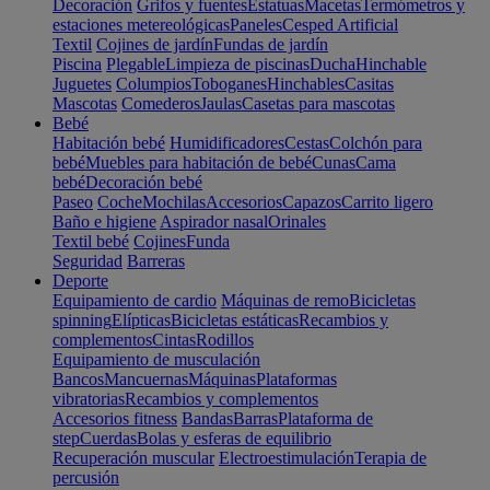
Decoración
Grifos y fuentes
Estatuas
Macetas
Termómetros y
estaciones metereológicas
Paneles
Cesped Artificial
Textil
Cojines de jardín
Fundas de jardín
Piscina
Plegable
Limpieza de piscinas
Ducha
Hinchable
Juguetes
Columpios
Toboganes
Hinchables
Casitas
Mascotas
Comederos
Jaulas
Casetas para mascotas
Bebé
Habitación bebé
Humidificadores
Cestas
Colchón para
bebé
Muebles para habitación de bebé
Cunas
Cama
bebé
Decoración bebé
Paseo
Coche
Mochilas
Accesorios
Capazos
Carrito ligero
Baño e higiene
Aspirador nasal
Orinales
Textil bebé
Cojines
Funda
Seguridad
Barreras
Deporte
Equipamiento de cardio
Máquinas de remo
Bicicletas
spinning
Elípticas
Bicicletas estáticas
Recambios y
complementos
Cintas
Rodillos
Equipamiento de musculación
Bancos
Mancuernas
Máquinas
Plataformas
vibratorias
Recambios y complementos
Accesorios fitness
Bandas
Barras
Plataforma de
step
Cuerdas
Bolas y esferas de equilibrio
Recuperación muscular
Electroestimulación
Terapia de
percusión