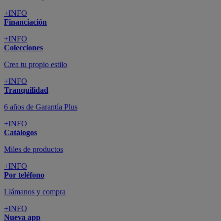
+INFO
Financiación
+INFO
Colecciones
Crea tu propio estilo
+INFO
Tranquilidad
6 años de Garantía Plus
+INFO
Catálogos
Miles de productos
+INFO
Por teléfono
Llámanos y compra
+INFO
Nueva app