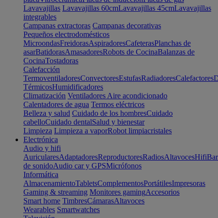
Lavavajillas
Lavavajillas 60cm
Lavavajillas 45cm
Lavavajillas
integrables
Campanas extractoras
Campanas decorativas
Pequeños electrodomésticos
Microondas
Freidoras
Aspiradores
Cafeteras
Planchas de
asar
Batidoras
Amasadores
Robots de Cocina
Balanzas de
Cocina
Tostadoras
Calefacción
Termoventiladores
Convectores
Estufas
Radiadores
Calefactores
D
Térmicos
Humidificadores
Climatización
Ventiladores
Aire acondicionado
Calentadores de agua
Termos eléctricos
Belleza y salud
Cuidado de los hombres
Cuidado
cabello
Cuidado dental
Salud y bienestar
Limpieza
Limpieza a vapor
Robot limpiacristales
Electrónica
Audio y hifi
Auriculares
Adaptadores
Reproductores
Radios
Altavoces
Hifi
Bar
de sonido
Audio car y GPS
Micrófonos
Informática
Almacenamiento
Tablets
Complementos
Portátiles
Impresoras
Gaming & streaming
Monitores gaming
Accesorios
Smart home
Timbres
Cámaras
Altavoces
Wearables
Smartwatches