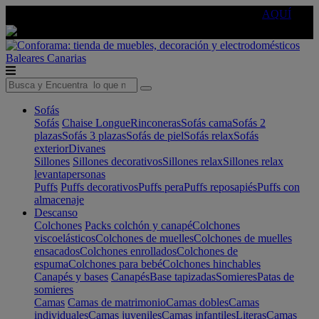
🔵Cambia tu electro con
-10% EXTRA
de descuento ☑️
AQUÍ
Baleares
Canarias
Sofás
Sofás
Chaise Longue
Rinconeras
Sofás cama
Sofás 2
plazas
Sofás 3 plazas
Sofás de piel
Sofás relax
Sofás
exterior
Divanes
Sillones
Sillones decorativos
Sillones relax
Sillones relax
levantapersonas
Puffs
Puffs decorativos
Puffs pera
Puffs reposapiés
Puffs con
almacenaje
Descanso
Colchones
Packs colchón y canapé
Colchones
viscoelásticos
Colchones de muelles
Colchones de muelles
ensacados
Colchones enrollados
Colchones de
espuma
Colchones para bebé
Colchones hinchables
Canapés y bases
Canapés
Base tapizadas
Somieres
Patas de
somieres
Camas
Camas de matrimonio
Camas dobles
Camas
individuales
Camas juveniles
Camas infantiles
Literas
Camas