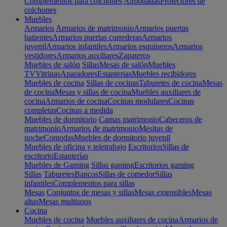
Complementos para colchones
Almohadas
Protectores de
colchones
Muebles
Armarios
Armarios de matrimonio
Armarios puertas
batientes
Armarios puertas correderas
Armarios
juvenil
Armarios infantiles
Armarios esquineros
Armarios
vestidores
Armarios auxiliares
Zapateros
Muebles de salón
Sillas
Mesas de salón
Muebles
TV
Vitrinas
Aparadores
Estanterias
Muebles recibidores
Muebles de cocina
Sillas de cocinas
Taburetes de cocina
Mesas
de cocina
Mesas y sillas de cocina
Muebles auxiliares de
cocina
Armarios de cocina
Cocinas modulares
Cocinas
completas
Cocinas a medida
Muebles de dormitorio
Camas matrimonio
Cabeceros de
matrimonio
Armarios de matrimonio
Mesitas de
noche
Comodas
Muebles de dormitorio juvenil
Muebles de oficina y teletrabajo
Escritorios
Sillas de
escritorio
Estanterías
Muebles de Gaming
Sillas gaming
Escritorios gaming
Sillas
Taburetes
Bancos
Sillas de comedor
Sillas
infantiles
Complementos para sillas
Mesas
Conjuntos de mesas y sillas
Mesas extensibles
Mesas
altas
Mesas multiusos
Cocina
Muebles de cocina
Muebles auxiliares de cocina
Armarios de