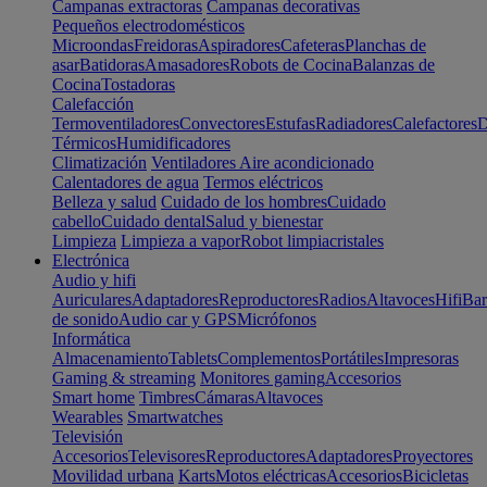
Campanas extractoras
Campanas decorativas
Pequeños electrodomésticos
Microondas
Freidoras
Aspiradores
Cafeteras
Planchas de
asar
Batidoras
Amasadores
Robots de Cocina
Balanzas de
Cocina
Tostadoras
Calefacción
Termoventiladores
Convectores
Estufas
Radiadores
Calefactores
D
Térmicos
Humidificadores
Climatización
Ventiladores
Aire acondicionado
Calentadores de agua
Termos eléctricos
Belleza y salud
Cuidado de los hombres
Cuidado
cabello
Cuidado dental
Salud y bienestar
Limpieza
Limpieza a vapor
Robot limpiacristales
Electrónica
Audio y hifi
Auriculares
Adaptadores
Reproductores
Radios
Altavoces
Hifi
Bar
de sonido
Audio car y GPS
Micrófonos
Informática
Almacenamiento
Tablets
Complementos
Portátiles
Impresoras
Gaming & streaming
Monitores gaming
Accesorios
Smart home
Timbres
Cámaras
Altavoces
Wearables
Smartwatches
Televisión
Accesorios
Televisores
Reproductores
Adaptadores
Proyectores
Movilidad urbana
Karts
Motos eléctricas
Accesorios
Bicicletas