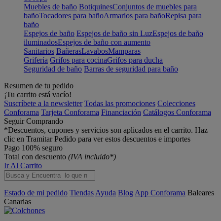
Muebles de baño
Botiquines
Conjuntos de muebles para
baño
Tocadores para baño
Armarios para baño
Repisa para
baño
Espejos de baño
Espejos de baño sin Luz
Espejos de baño
iluminados
Espejos de baño con aumento
Sanitarios
Bañeras
Lavabos
Mamparas
Grifería
Grifos para cocina
Grifos para ducha
Seguridad de baño
Barras de seguridad para baño
Resumen de tu pedido
¡Tu carrito está vacío!
Suscríbete a la newsletter
Todas las promociones
Colecciones
Conforama
Tarjeta Conforama
Financiación
Catálogos Conforama
Seguir Comprando
*Descuentos, cupones y servicios son aplicados en el carrito. Haz
clic en Tramitar Pedido para ver estos descuentos e importes
Pago 100% seguro
Total con descuento
(IVA incluido*)
Ir Al Carrito
Estado de mi pedido
Tiendas
Ayuda
Blog
App Conforama
Baleares
Canarias