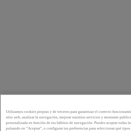
Utilizamos cookies propias y de terceros para garantizar el correcto funcionami
sitio web, analizar la navegación, mejorar nuestros servicios y mostrarte public
personalizada en función de tus hábitos de navegación. Puedes aceptar todas la
pulsando en “Aceptar”, o configurar tus preferencias para seleccionar qué tipos