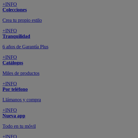
+INFO
Colecciones
Crea tu propio estilo
+INFO
Tranquilidad
6 años de Garantía Plus
+INFO
Catálogos
Miles de productos
+INFO
Por teléfono
Llámanos y compra
+INFO
Nueva app
Todo en tu móvil
+INFO