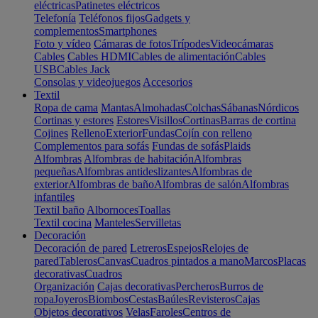
eléctricas
Patinetes eléctricos
Telefonía
Teléfonos fijos
Gadgets y
complementos
Smartphones
Foto y vídeo
Cámaras de fotos
Trípodes
Videocámaras
Cables
Cables HDMI
Cables de alimentación
Cables
USB
Cables Jack
Consolas y videojuegos
Accesorios
Textil
Ropa de cama
Mantas
Almohadas
Colchas
Sábanas
Nórdicos
Cortinas y estores
Estores
Visillos
Cortinas
Barras de cortina
Cojines
Relleno
Exterior
Fundas
Cojín con relleno
Complementos para sofás
Fundas de sofás
Plaids
Alfombras
Alfombras de habitación
Alfombras
pequeñas
Alfombras antideslizantes
Alfombras de
exterior
Alfombras de baño
Alfombras de salón
Alfombras
infantiles
Textil baño
Albornoces
Toallas
Textil cocina
Manteles
Servilletas
Decoración
Decoración de pared
Letreros
Espejos
Relojes de
pared
Tableros
Canvas
Cuadros pintados a mano
Marcos
Placas
decorativas
Cuadros
Organización
Cajas decorativas
Percheros
Burros de
ropa
Joyeros
Biombos
Cestas
Baúles
Revisteros
Cajas
Objetos decorativos
Velas
Faroles
Centros de