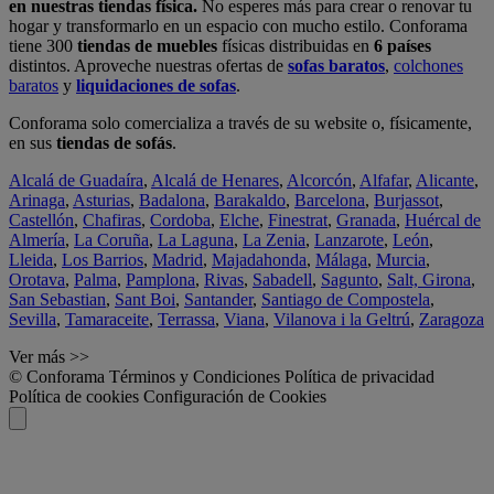
en nuestras tiendas física.
No esperes más para crear o renovar tu
hogar y transformarlo en un espacio con mucho estilo. Conforama
tiene 300
tiendas de muebles
físicas distribuidas en
6 países
distintos. Aproveche nuestras ofertas de
sofas baratos
,
colchones
baratos
y
liquidaciones de sofas
.
Conforama solo comercializa a través de su website o, físicamente,
en sus
tiendas de sofás
.
Alcalá de Guadaíra
,
Alcalá de Henares
,
Alcorcón
,
Alfafar
,
Alicante
,
Arinaga
,
Asturias
,
Badalona
,
Barakaldo
,
Barcelona
,
Burjassot
,
Castellón
,
Chafiras
,
Cordoba
,
Elche
,
Finestrat
,
Granada
,
Huércal de
Almería
,
La Coruña
,
La Laguna
,
La Zenia
,
Lanzarote
,
León
,
Lleida
,
Los Barrios
,
Madrid
,
Majadahonda
,
Málaga
,
Murcia
,
Orotava
,
Palma
,
Pamplona
,
Rivas
,
Sabadell
,
Sagunto
,
Salt, Girona
,
San Sebastian
,
Sant Boi
,
Santander
,
Santiago de Compostela
,
Sevilla
,
Tamaraceite
,
Terrassa
,
Viana
,
Vilanova i la Geltrú
,
Zaragoza
Ver más >>
© Conforama
Términos y Condiciones
Política de privacidad
Política de cookies
Configuración de Cookies