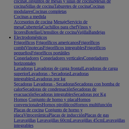
cocina
Conjuntos de mesas y sillas de cocina
Mesas de
cocina
Sillas de cocina
Taburetes de cocina
Cocinas
modulares
Cocinas completas
Cocinas a medida
Accesorios de cocina
Menaje
Servicio de
mesa
Cubertería
Cuchillos para chef
Vinos y
licores
Botellas
Utensilios de cocina
Vajilla
Bandejas
Electrodomésticos
Frigoríficos
Frigoríficos americanos
Frigoríficos
combi
Vinotecas
Frigoríficos integrables
Frigoríficos
pequeños
Frigoríficos portátiles
Congeladores
Congeladores verticales
Congeladores
horizontales
Lavadoras
Lavadoras de carga frontal
Lavadoras de carga
superior
Lavadoras - Secadoras
Lavadoras
integrables
Lavadoras por kg
Secadoras
Lavadoras - Secadoras
Secadoras con bomba de
calor
Secadoras de condensación
Secadoras de
evacuación
Secadoras integrables
Secadoras por Kg
Hornos
Conjunto de horno y placa
Hornos
convencionales
Hornos pirolíticos
Hornos multifunción
Placas de cocina
Conjunto de horno y
placa
Vitrocerámica
Placas de inducción
Placas de gas
Lavavajillas
Lavavajillas 60cm
Lavavajillas 45cm
Lavavajillas
integrables