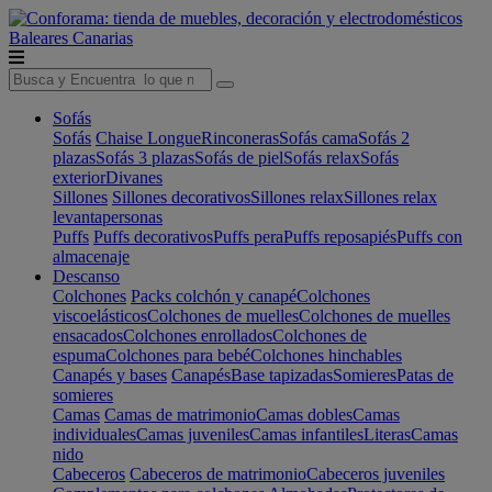
Baleares
Canarias
Sofás
Sofás
Chaise Longue
Rinconeras
Sofás cama
Sofás 2
plazas
Sofás 3 plazas
Sofás de piel
Sofás relax
Sofás
exterior
Divanes
Sillones
Sillones decorativos
Sillones relax
Sillones relax
levantapersonas
Puffs
Puffs decorativos
Puffs pera
Puffs reposapiés
Puffs con
almacenaje
Descanso
Colchones
Packs colchón y canapé
Colchones
viscoelásticos
Colchones de muelles
Colchones de muelles
ensacados
Colchones enrollados
Colchones de
espuma
Colchones para bebé
Colchones hinchables
Canapés y bases
Canapés
Base tapizadas
Somieres
Patas de
somieres
Camas
Camas de matrimonio
Camas dobles
Camas
individuales
Camas juveniles
Camas infantiles
Literas
Camas
nido
Cabeceros
Cabeceros de matrimonio
Cabeceros juveniles