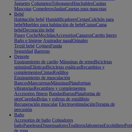
Juguetes
Columpios
Toboganes
Hinchables
Casitas
Mascotas
Comederos
Jaulas
Casetas para mascotas
Bebé
Habitación bebé
Humidificadores
Cestas
Colchón para
bebé
Muebles para habitación de bebé
Cunas
Cama
bebé
Decoración bebé
Paseo
Coche
Mochilas
Accesorios
Capazos
Carrito ligero
Baño e higiene
Aspirador nasal
Orinales
Textil bebé
Cojines
Funda
Seguridad
Barreras
Deporte
Equipamiento de cardio
Máquinas de remo
Bicicletas
spinning
Elípticas
Bicicletas estáticas
Recambios y
complementos
Cintas
Rodillos
Equipamiento de musculación
Bancos
Mancuernas
Máquinas
Plataformas
vibratorias
Recambios y complementos
Accesorios fitness
Bandas
Barras
Plataforma de
step
Cuerdas
Bolas y esferas de equilibrio
Recuperación muscular
Electroestimulación
Terapia de
percusión
Baño
Accesorios de baño
Colgadores
baño
Papeleras
Dispensadores
Toalleros
Jaboneras
Escobillero
Port
de ropa