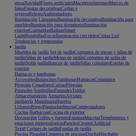
mesa
Navidad
Flores artificiales
Maceteros
Jarrones
Marcos de
fotos
Figuras decorativas
Cajitas y
joyeros
Relojes
Ambientadores
Iluminación
Lámparas
Iluminación decorativa
Iluminación para
muebles
Iluminación para dormitorio
Iluminación
exterior
Guirnaldas
Balizas
Smart
Light
Bombillas
Focos
Iluminación con rieles
Cintas Led
Tendencias y temporadas
Jardín
Muebles de jardín
Set de jardín
Conjuntos de mesas y sillas de
jardín
Sillas de jardín
Mesas de jardín
Conjuntos de sofás de
jardín
Sofás jardín
Bancos de jardín
Sillas colgantes
Estufas de
exterior
Hamacas y tumbonas
Accesorios
Balancines
Tumbonas
Hamacas
Columpios
Pérgolas
Cenadores
Carpas
Pérgolas
Parasoles
Sombrillas
Parasoles
Toldos
Almacenamiento
Armarios
Arcones
Jardinería
Maquinaria
Huertos
Urbanos
Riego
Plantas
Jardineras
Compostadores
Cocina
Barbacoas
Cocina de exterior
Decoración
Grifos y fuentes
Estatuas
Macetas
Termómetros y
estaciones metereológicas
Paneles
Cesped Artificial
Textil
Cojines de jardín
Fundas de jardín
Piscina
Plegable
Limpieza de piscinas
Ducha
Hinchable