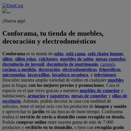
¡Nueva app!
Conforama, tu tienda de muebles,
decoración y electrodomésticos
Conforama
es tu tienda de
sofás
,
sofá cama
,
sofá chaise longue
,
sillón
,
sillón relax
,
colchones
,
muebles de salón
,
mesas comedor
,
dormitorio de juvenil
,
dormitorio de matrimonio
,
canapés
,
cocinas a medida
,
decoración
,
electrodomésticos
,
frigoríficos
,
microondas
,
lavavajillas
,
lavadora secadora
, y
televisiones
.
Descubre nuestra amplia variedad de estilos en cualquier
muebles
para tu hogar,
con los mejores precios y promociones
. Crea el
espacio en el que vives gracias a nuestros
muebles de comedor
y
habitaciones,
armarios
y
zapateros
,
mesas de comedor
y
sillas de
escritorio
. Además, podrás decorar tu casa con multitud de
artículos, tener el mejor ocio con los productos de
imagen y sonido
y aprovechar tu
jardín
en las épocas de buen tiempo. Conforama
realiza el
servicio de envío a domicilio como recogida en tienda.
Podrás
comprar online
entre nuestra gama de más de 7.000
productos y
recibirlo en tu domicilio
, o bien con
recogida gratis