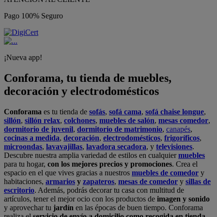
Pago 100% Seguro
¡Nueva app!
Conforama, tu tienda de muebles,
decoración y electrodomésticos
Conforama
es tu tienda de
sofás
,
sofá cama
,
sofá chaise longue
,
sillón
,
sillón relax
,
colchones
,
muebles de salón
,
mesas comedor
,
dormitorio de juvenil
,
dormitorio de matrimonio
,
canapés
,
cocinas a medida
,
decoración
,
electrodomésticos
,
frigoríficos
,
microondas
,
lavavajillas
,
lavadora secadora
, y
televisiones
.
Descubre nuestra amplia variedad de estilos en cualquier
muebles
para tu hogar,
con los mejores precios y promociones
. Crea el
espacio en el que vives gracias a nuestros
muebles de comedor
y
habitaciones,
armarios
y
zapateros
,
mesas de comedor
y
sillas de
escritorio
. Además, podrás decorar tu casa con multitud de
artículos, tener el mejor ocio con los productos de
imagen y sonido
y aprovechar tu
jardín
en las épocas de buen tiempo. Conforama
realiza el
servicio de envío a domicilio como recogida en tienda.