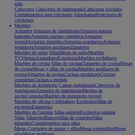
nido
Cabeceros
Cabeceros de matrimonio
Cabeceros juveniles
Complementos para colchones
Almohadas
Protectores de
colchones
Muebles
Armarios
Armarios de matrimonio
Armarios puertas
batientes
Armarios puertas correderas
Armarios
juvenil
Armarios infantiles
Armarios esquineros
Armarios
vestidores
Armarios auxiliares
Zapateros
Muebles de salón
Sillas
Mesas de salón
Muebles
TV
Vitrinas
Aparadores
Estanterias
Muebles recibidores
Muebles de cocina
Sillas de cocinas
Taburetes de cocina
Mesas
de cocina
Mesas y sillas de cocina
Muebles auxiliares de
cocina
Armarios de cocina
Cocinas modulares
Cocinas
completas
Cocinas a medida
Muebles de dormitorio
Camas matrimonio
Cabeceros de
matrimonio
Armarios de matrimonio
Mesitas de
noche
Comodas
Muebles de dormitorio juvenil
Muebles de oficina y teletrabajo
Escritorios
Sillas de
escritorio
Estanterías
Muebles de Gaming
Sillas gaming
Escritorios gaming
Sillas
Taburetes
Bancos
Sillas de comedor
Sillas
infantiles
Complementos para sillas
Mesas
Conjuntos de mesas y sillas
Mesas extensibles
Mesas
altas
Mesas multiusos