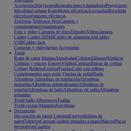
Televisión
Accesorios
Televisores
Reproductores
Adaptadores
Proyectores
Movilidad urbana
Karts
Motos eléctricas
Accesorios
Bicicletas
eléctricas
Patinetes eléctricos
Telefonía
Teléfonos fijos
Gadgets y
complementos
Smartphones
Foto y vídeo
Cámaras de fotos
Trípodes
Videocámaras
Cables
Cables HDMI
Cables de alimentación
Cables
USB
Cables Jack
Consolas y videojuegos
Accesorios
Textil
Ropa de cama
Mantas
Almohadas
Colchas
Sábanas
Nórdicos
Cortinas y estores
Estores
Visillos
Cortinas
Barras de cortina
Cojines
Relleno
Exterior
Fundas
Cojín con relleno
Complementos para sofás
Fundas de sofás
Plaids
Alfombras
Alfombras de habitación
Alfombras
pequeñas
Alfombras antideslizantes
Alfombras de
exterior
Alfombras de baño
Alfombras de salón
Alfombras
infantiles
Textil baño
Albornoces
Toallas
Textil cocina
Manteles
Servilletas
Decoración
Decoración de pared
Letreros
Espejos
Relojes de
pared
Tableros
Canvas
Cuadros pintados a mano
Marcos
Placas
decorativas
Cuadros