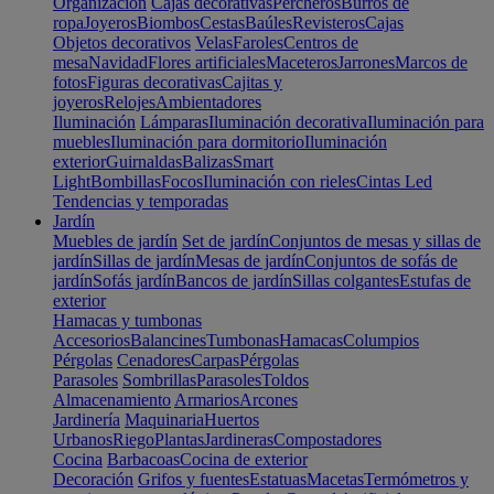
Organización
Cajas decorativas
Percheros
Burros de
ropa
Joyeros
Biombos
Cestas
Baúles
Revisteros
Cajas
Objetos decorativos
Velas
Faroles
Centros de
mesa
Navidad
Flores artificiales
Maceteros
Jarrones
Marcos de
fotos
Figuras decorativas
Cajitas y
joyeros
Relojes
Ambientadores
Iluminación
Lámparas
Iluminación decorativa
Iluminación para
muebles
Iluminación para dormitorio
Iluminación
exterior
Guirnaldas
Balizas
Smart
Light
Bombillas
Focos
Iluminación con rieles
Cintas Led
Tendencias y temporadas
Jardín
Muebles de jardín
Set de jardín
Conjuntos de mesas y sillas de
jardín
Sillas de jardín
Mesas de jardín
Conjuntos de sofás de
jardín
Sofás jardín
Bancos de jardín
Sillas colgantes
Estufas de
exterior
Hamacas y tumbonas
Accesorios
Balancines
Tumbonas
Hamacas
Columpios
Pérgolas
Cenadores
Carpas
Pérgolas
Parasoles
Sombrillas
Parasoles
Toldos
Almacenamiento
Armarios
Arcones
Jardinería
Maquinaria
Huertos
Urbanos
Riego
Plantas
Jardineras
Compostadores
Cocina
Barbacoas
Cocina de exterior
Decoración
Grifos y fuentes
Estatuas
Macetas
Termómetros y