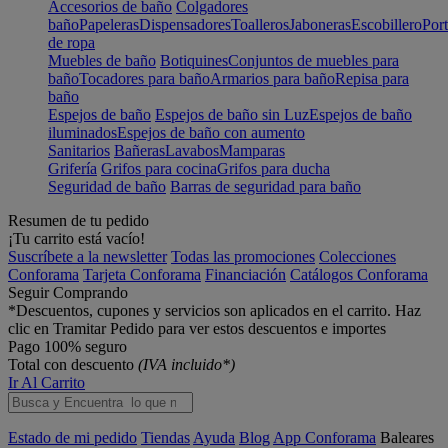
Accesorios de baño
Colgadores
baño
Papeleras
Dispensadores
Toalleros
Jaboneras
Escobillero
Port
de ropa
Muebles de baño
Botiquines
Conjuntos de muebles para
baño
Tocadores para baño
Armarios para baño
Repisa para
baño
Espejos de baño
Espejos de baño sin Luz
Espejos de baño
iluminados
Espejos de baño con aumento
Sanitarios
Bañeras
Lavabos
Mamparas
Grifería
Grifos para cocina
Grifos para ducha
Seguridad de baño
Barras de seguridad para baño
Resumen de tu pedido
¡Tu carrito está vacío!
Suscríbete a la newsletter
Todas las promociones
Colecciones
Conforama
Tarjeta Conforama
Financiación
Catálogos Conforama
Seguir Comprando
*Descuentos, cupones y servicios son aplicados en el carrito. Haz
clic en Tramitar Pedido para ver estos descuentos e importes
Pago 100% seguro
Total con descuento
(IVA incluido*)
Ir Al Carrito
Estado de mi pedido
Tiendas
Ayuda
Blog
App Conforama
Baleares