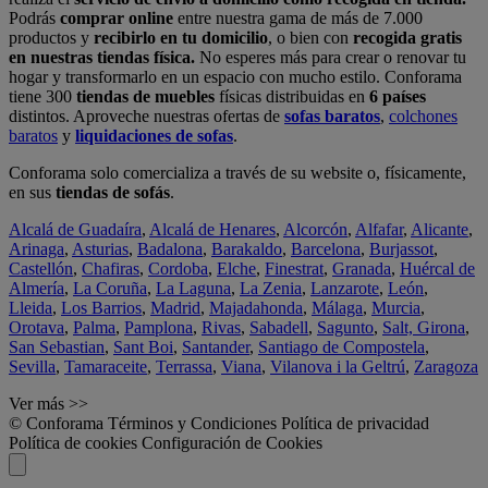
Podrás
comprar online
entre nuestra gama de más de 7.000
productos y
recibirlo en tu domicilio
, o bien con
recogida gratis
en nuestras tiendas física.
No esperes más para crear o renovar tu
hogar y transformarlo en un espacio con mucho estilo. Conforama
tiene 300
tiendas de muebles
físicas distribuidas en
6 países
distintos. Aproveche nuestras ofertas de
sofas baratos
,
colchones
baratos
y
liquidaciones de sofas
.
Conforama solo comercializa a través de su website o, físicamente,
en sus
tiendas de sofás
.
Alcalá de Guadaíra
,
Alcalá de Henares
,
Alcorcón
,
Alfafar
,
Alicante
,
Arinaga
,
Asturias
,
Badalona
,
Barakaldo
,
Barcelona
,
Burjassot
,
Castellón
,
Chafiras
,
Cordoba
,
Elche
,
Finestrat
,
Granada
,
Huércal de
Almería
,
La Coruña
,
La Laguna
,
La Zenia
,
Lanzarote
,
León
,
Lleida
,
Los Barrios
,
Madrid
,
Majadahonda
,
Málaga
,
Murcia
,
Orotava
,
Palma
,
Pamplona
,
Rivas
,
Sabadell
,
Sagunto
,
Salt, Girona
,
San Sebastian
,
Sant Boi
,
Santander
,
Santiago de Compostela
,
Sevilla
,
Tamaraceite
,
Terrassa
,
Viana
,
Vilanova i la Geltrú
,
Zaragoza
Ver más >>
© Conforama
Términos y Condiciones
Política de privacidad
Política de cookies
Configuración de Cookies