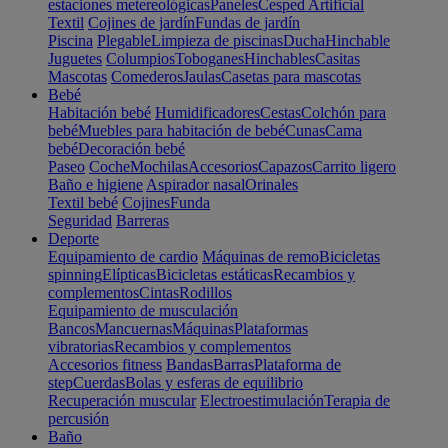
estaciones metereológicas
Paneles
Cesped Artificial
Textil
Cojines de jardín
Fundas de jardín
Piscina
Plegable
Limpieza de piscinas
Ducha
Hinchable
Juguetes
Columpios
Toboganes
Hinchables
Casitas
Mascotas
Comederos
Jaulas
Casetas para mascotas
Bebé
Habitación bebé
Humidificadores
Cestas
Colchón para
bebé
Muebles para habitación de bebé
Cunas
Cama
bebé
Decoración bebé
Paseo
Coche
Mochilas
Accesorios
Capazos
Carrito ligero
Baño e higiene
Aspirador nasal
Orinales
Textil bebé
Cojines
Funda
Seguridad
Barreras
Deporte
Equipamiento de cardio
Máquinas de remo
Bicicletas
spinning
Elípticas
Bicicletas estáticas
Recambios y
complementos
Cintas
Rodillos
Equipamiento de musculación
Bancos
Mancuernas
Máquinas
Plataformas
vibratorias
Recambios y complementos
Accesorios fitness
Bandas
Barras
Plataforma de
step
Cuerdas
Bolas y esferas de equilibrio
Recuperación muscular
Electroestimulación
Terapia de
percusión
Baño