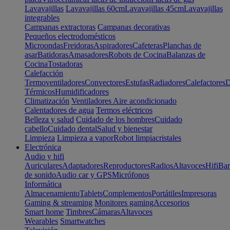
Lavavajillas
Lavavajillas 60cm
Lavavajillas 45cm
Lavavajillas
integrables
Campanas extractoras
Campanas decorativas
Pequeños electrodomésticos
Microondas
Freidoras
Aspiradores
Cafeteras
Planchas de
asar
Batidoras
Amasadores
Robots de Cocina
Balanzas de
Cocina
Tostadoras
Calefacción
Termoventiladores
Convectores
Estufas
Radiadores
Calefactores
D
Térmicos
Humidificadores
Climatización
Ventiladores
Aire acondicionado
Calentadores de agua
Termos eléctricos
Belleza y salud
Cuidado de los hombres
Cuidado
cabello
Cuidado dental
Salud y bienestar
Limpieza
Limpieza a vapor
Robot limpiacristales
Electrónica
Audio y hifi
Auriculares
Adaptadores
Reproductores
Radios
Altavoces
Hifi
Bar
de sonido
Audio car y GPS
Micrófonos
Informática
Almacenamiento
Tablets
Complementos
Portátiles
Impresoras
Gaming & streaming
Monitores gaming
Accesorios
Smart home
Timbres
Cámaras
Altavoces
Wearables
Smartwatches