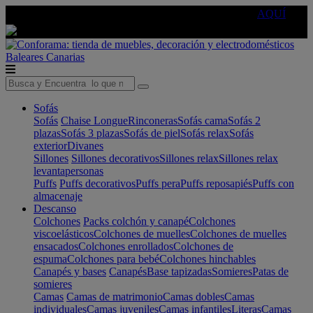
🔵Cambia tu electro con
-10% EXTRA
de descuento ☑️
AQUÍ
Baleares
Canarias
Sofás
Sofás
Chaise Longue
Rinconeras
Sofás cama
Sofás 2
plazas
Sofás 3 plazas
Sofás de piel
Sofás relax
Sofás
exterior
Divanes
Sillones
Sillones decorativos
Sillones relax
Sillones relax
levantapersonas
Puffs
Puffs decorativos
Puffs pera
Puffs reposapiés
Puffs con
almacenaje
Descanso
Colchones
Packs colchón y canapé
Colchones
viscoelásticos
Colchones de muelles
Colchones de muelles
ensacados
Colchones enrollados
Colchones de
espuma
Colchones para bebé
Colchones hinchables
Canapés y bases
Canapés
Base tapizadas
Somieres
Patas de
somieres
Camas
Camas de matrimonio
Camas dobles
Camas
individuales
Camas juveniles
Camas infantiles
Literas
Camas