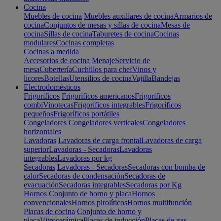
Cocina
Muebles de cocina
Muebles auxiliares de cocina
Armarios de
cocina
Conjuntos de mesas y sillas de cocina
Mesas de
cocina
Sillas de cocina
Taburetes de cocina
Cocinas
modulares
Cocinas completas
Cocinas a medida
Accesorios de cocina
Menaje
Servicio de
mesa
Cubertería
Cuchillos para chef
Vinos y
licores
Botellas
Utensilios de cocina
Vajilla
Bandejas
Electrodomésticos
Frigoríficos
Frigoríficos americanos
Frigoríficos
combi
Vinotecas
Frigoríficos integrables
Frigoríficos
pequeños
Frigoríficos portátiles
Congeladores
Congeladores verticales
Congeladores
horizontales
Lavadoras
Lavadoras de carga frontal
Lavadoras de carga
superior
Lavadoras - Secadoras
Lavadoras
integrables
Lavadoras por kg
Secadoras
Lavadoras - Secadoras
Secadoras con bomba de
calor
Secadoras de condensación
Secadoras de
evacuación
Secadoras integrables
Secadoras por Kg
Hornos
Conjunto de horno y placa
Hornos
convencionales
Hornos pirolíticos
Hornos multifunción
Placas de cocina
Conjunto de horno y
placa
Vitrocerámica
Placas de inducción
Placas de gas