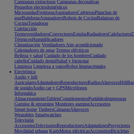
Campanas extractoras
Campanas decorativas
Pequeños electrodomésticos
Microondas
Freidoras
Aspiradores
Cafeteras
Planchas de
asar
Batidoras
Amasadores
Robots de Cocina
Balanzas de
Cocina
Tostadoras
Calefacción
Termoventiladores
Convectores
Estufas
Radiadores
Calefactores
D
Térmicos
Humidificadores
Climatización
Ventiladores
Aire acondicionado
Calentadores de agua
Termos eléctricos
Belleza y salud
Cuidado de los hombres
Cuidado
cabello
Cuidado dental
Salud y bienestar
Limpieza
Limpieza a vapor
Robot limpiacristales
Electrónica
Audio y hifi
Auriculares
Adaptadores
Reproductores
Radios
Altavoces
Hifi
Bar
de sonido
Audio car y GPS
Micrófonos
Informática
Almacenamiento
Tablets
Complementos
Portátiles
Impresoras
Gaming & streaming
Monitores gaming
Accesorios
Smart home
Timbres
Cámaras
Altavoces
Wearables
Smartwatches
Televisión
Accesorios
Televisores
Reproductores
Adaptadores
Proyectores
Movilidad urbana
Karts
Motos eléctricas
Accesorios
Bicicletas