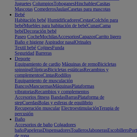
Juguetes
Columpios
Toboganes
Hinchables
Casitas
Mascotas
Comederos
Jaulas
Casetas para mascotas
Bebé
Habitación bebé
Humidificadores
Cestas
Colchón para
bebé
Muebles para habitación de bebé
Cunas
Cama
bebé
Decoración bebé
Paseo
Coche
Mochilas
Accesorios
Capazos
Carrito ligero
Baño e higiene
Aspirador nasal
Orinales
Textil bebé
Cojines
Funda
Seguridad
Barreras
Deporte
Equipamiento de cardio
Máquinas de remo
Bicicletas
spinning
Elípticas
Bicicletas estáticas
Recambios y
complementos
Cintas
Rodillos
Equipamiento de musculación
Bancos
Mancuernas
Máquinas
Plataformas
vibratorias
Recambios y complementos
Accesorios fitness
Bandas
Barras
Plataforma de
step
Cuerdas
Bolas y esferas de equilibrio
Recuperación muscular
Electroestimulación
Terapia de
percusión
Baño
Accesorios de baño
Colgadores
baño
Papeleras
Dispensadores
Toalleros
Jaboneras
Escobillero
Port
de ropa