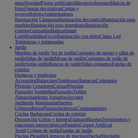
mesa
Navidad
Flores artificiales
Maceteros
Jarrones
Marcos de
fotos
Figuras decorativas
Cajitas y
joyeros
Relojes
Ambientadores
Iluminación
Lámparas
Iluminación decorativa
Iluminación para
muebles
Iluminación para dormitorio
Iluminación
exterior
Guirnaldas
Balizas
Smart
Light
Bombillas
Focos
Iluminación con rieles
Cintas Led
Tendencias y temporadas
Jardín
Muebles de jardín
Set de jardín
Conjuntos de mesas y sillas de
jardín
Sillas de jardín
Mesas de jardín
Conjuntos de sofás de
jardín
Sofás jardín
Bancos de jardín
Sillas colgantes
Estufas de
exterior
Hamacas y tumbonas
Accesorios
Balancines
Tumbonas
Hamacas
Columpios
Pérgolas
Cenadores
Carpas
Pérgolas
Parasoles
Sombrillas
Parasoles
Toldos
Almacenamiento
Armarios
Arcones
Jardinería
Maquinaria
Huertos
Urbanos
Riego
Plantas
Jardineras
Compostadores
Cocina
Barbacoas
Cocina de exterior
Decoración
Grifos y fuentes
Estatuas
Macetas
Termómetros y
estaciones metereológicas
Paneles
Cesped Artificial
Textil
Cojines de jardín
Fundas de jardín
Piscina
Plegable
Limpieza de piscinas
Ducha
Hinchable