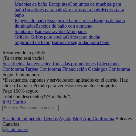
Muebles de baño
Botiquines
Conjuntos de muebles para
baño
Tocadores para baño
Armarios para baño
Repisa para
baño
Espejos de baño
Espejos de baño sin Luz
Espejos de baño
iluminados
Espejos de baño con aumento
Sanitarios
Bañeras
Lavabos
Mamparas
Grifería
Grifos para cocina
Grifos para ducha
Seguridad de baño
Barras de seguridad para baño
Resumen de tu pedido
¡Tu carrito está vacío!
Suscríbete a la newsletter
Todas las promociones
Colecciones
Conforama
Tarjeta Conforama
Financiación
Catálogos Conforama
Seguir Comprando
*Descuentos, cupones y servicios son aplicados en el carrito. Haz
clic en Tramitar Pedido para ver estos descuentos e importes
Pago 100% seguro
Total con descuento
(IVA incluido*)
Ir Al Carrito
Estado de mi pedido
Tiendas
Ayuda
Blog
App Conforama
Baleares
Canarias