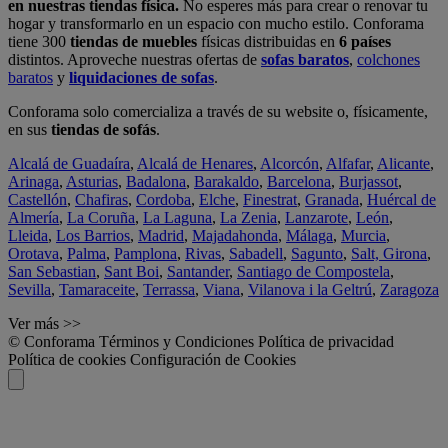
en nuestras tiendas física.
No esperes más para crear o renovar tu
hogar y transformarlo en un espacio con mucho estilo. Conforama
tiene 300
tiendas de muebles
físicas distribuidas en
6 países
distintos. Aproveche nuestras ofertas de
sofas baratos
,
colchones
baratos
y
liquidaciones de sofas
.
Conforama solo comercializa a través de su website o, físicamente,
en sus
tiendas de sofás
.
Alcalá de Guadaíra
,
Alcalá de Henares
,
Alcorcón
,
Alfafar
,
Alicante
,
Arinaga
,
Asturias
,
Badalona
,
Barakaldo
,
Barcelona
,
Burjassot
,
Castellón
,
Chafiras
,
Cordoba
,
Elche
,
Finestrat
,
Granada
,
Huércal de
Almería
,
La Coruña
,
La Laguna
,
La Zenia
,
Lanzarote
,
León
,
Lleida
,
Los Barrios
,
Madrid
,
Majadahonda
,
Málaga
,
Murcia
,
Orotava
,
Palma
,
Pamplona
,
Rivas
,
Sabadell
,
Sagunto
,
Salt, Girona
,
San Sebastian
,
Sant Boi
,
Santander
,
Santiago de Compostela
,
Sevilla
,
Tamaraceite
,
Terrassa
,
Viana
,
Vilanova i la Geltrú
,
Zaragoza
Ver más >>
© Conforama
Términos y Condiciones
Política de privacidad
Política de cookies
Configuración de Cookies