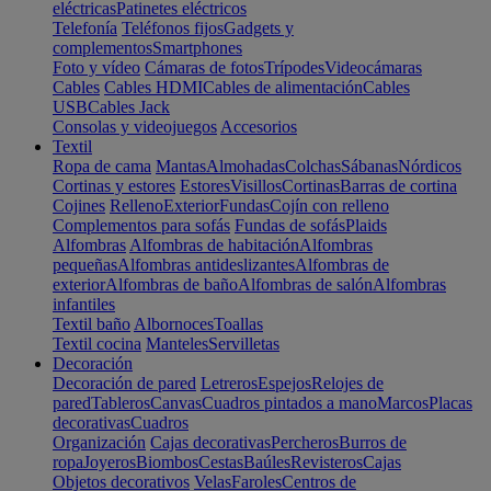
eléctricas
Patinetes eléctricos
Telefonía
Teléfonos fijos
Gadgets y
complementos
Smartphones
Foto y vídeo
Cámaras de fotos
Trípodes
Videocámaras
Cables
Cables HDMI
Cables de alimentación
Cables
USB
Cables Jack
Consolas y videojuegos
Accesorios
Textil
Ropa de cama
Mantas
Almohadas
Colchas
Sábanas
Nórdicos
Cortinas y estores
Estores
Visillos
Cortinas
Barras de cortina
Cojines
Relleno
Exterior
Fundas
Cojín con relleno
Complementos para sofás
Fundas de sofás
Plaids
Alfombras
Alfombras de habitación
Alfombras
pequeñas
Alfombras antideslizantes
Alfombras de
exterior
Alfombras de baño
Alfombras de salón
Alfombras
infantiles
Textil baño
Albornoces
Toallas
Textil cocina
Manteles
Servilletas
Decoración
Decoración de pared
Letreros
Espejos
Relojes de
pared
Tableros
Canvas
Cuadros pintados a mano
Marcos
Placas
decorativas
Cuadros
Organización
Cajas decorativas
Percheros
Burros de
ropa
Joyeros
Biombos
Cestas
Baúles
Revisteros
Cajas
Objetos decorativos
Velas
Faroles
Centros de