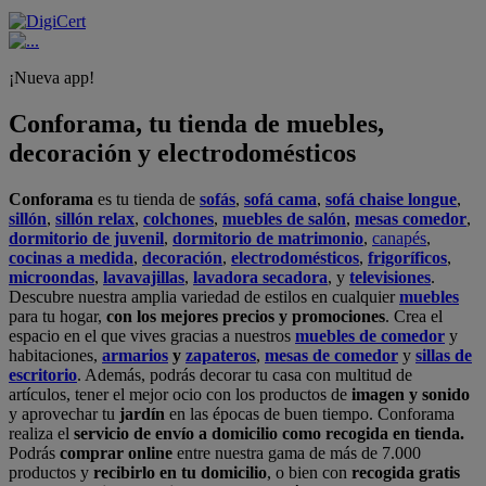
¡Nueva app!
Conforama, tu tienda de muebles,
decoración y electrodomésticos
Conforama
es tu tienda de
sofás
,
sofá cama
,
sofá chaise longue
,
sillón
,
sillón relax
,
colchones
,
muebles de salón
,
mesas comedor
,
dormitorio de juvenil
,
dormitorio de matrimonio
,
canapés
,
cocinas a medida
,
decoración
,
electrodomésticos
,
frigoríficos
,
microondas
,
lavavajillas
,
lavadora secadora
, y
televisiones
.
Descubre nuestra amplia variedad de estilos en cualquier
muebles
para tu hogar,
con los mejores precios y promociones
. Crea el
espacio en el que vives gracias a nuestros
muebles de comedor
y
habitaciones,
armarios
y
zapateros
,
mesas de comedor
y
sillas de
escritorio
. Además, podrás decorar tu casa con multitud de
artículos, tener el mejor ocio con los productos de
imagen y sonido
y aprovechar tu
jardín
en las épocas de buen tiempo. Conforama
realiza el
servicio de envío a domicilio como recogida en tienda.
Podrás
comprar online
entre nuestra gama de más de 7.000
productos y
recibirlo en tu domicilio
, o bien con
recogida gratis