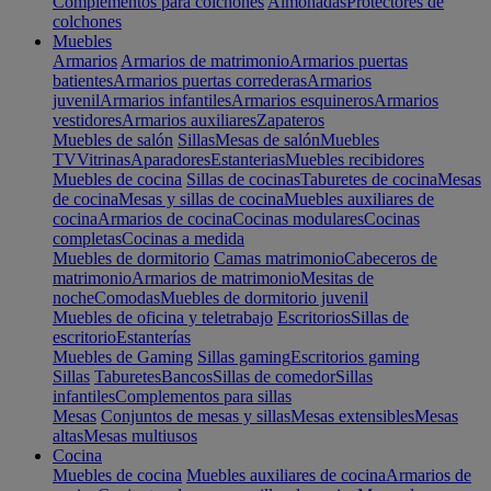
Complementos para colchones
Almohadas
Protectores de
colchones
Muebles
Armarios
Armarios de matrimonio
Armarios puertas
batientes
Armarios puertas correderas
Armarios
juvenil
Armarios infantiles
Armarios esquineros
Armarios
vestidores
Armarios auxiliares
Zapateros
Muebles de salón
Sillas
Mesas de salón
Muebles
TV
Vitrinas
Aparadores
Estanterias
Muebles recibidores
Muebles de cocina
Sillas de cocinas
Taburetes de cocina
Mesas
de cocina
Mesas y sillas de cocina
Muebles auxiliares de
cocina
Armarios de cocina
Cocinas modulares
Cocinas
completas
Cocinas a medida
Muebles de dormitorio
Camas matrimonio
Cabeceros de
matrimonio
Armarios de matrimonio
Mesitas de
noche
Comodas
Muebles de dormitorio juvenil
Muebles de oficina y teletrabajo
Escritorios
Sillas de
escritorio
Estanterías
Muebles de Gaming
Sillas gaming
Escritorios gaming
Sillas
Taburetes
Bancos
Sillas de comedor
Sillas
infantiles
Complementos para sillas
Mesas
Conjuntos de mesas y sillas
Mesas extensibles
Mesas
altas
Mesas multiusos
Cocina
Muebles de cocina
Muebles auxiliares de cocina
Armarios de