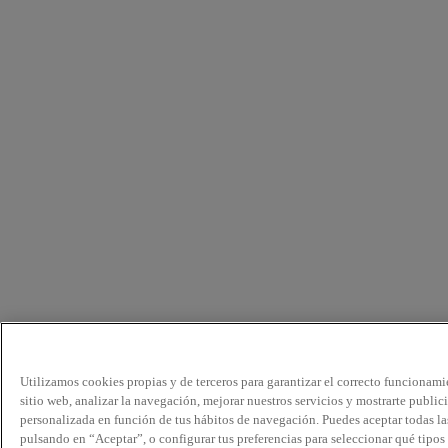
Utilizamos cookies propias y de terceros para garantizar el correcto funcionami
sitio web, analizar la navegación, mejorar nuestros servicios y mostrarte public
personalizada en función de tus hábitos de navegación. Puedes aceptar todas la
pulsando en “Aceptar”, o configurar tus preferencias para seleccionar qué tipos