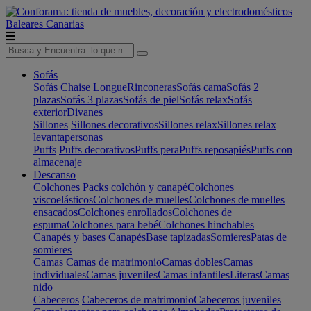
Baleares
Canarias
Sofás
Sofás
Chaise Longue
Rinconeras
Sofás cama
Sofás 2
plazas
Sofás 3 plazas
Sofás de piel
Sofás relax
Sofás
exterior
Divanes
Sillones
Sillones decorativos
Sillones relax
Sillones relax
levantapersonas
Puffs
Puffs decorativos
Puffs pera
Puffs reposapiés
Puffs con
almacenaje
Descanso
Colchones
Packs colchón y canapé
Colchones
viscoelásticos
Colchones de muelles
Colchones de muelles
ensacados
Colchones enrollados
Colchones de
espuma
Colchones para bebé
Colchones hinchables
Canapés y bases
Canapés
Base tapizadas
Somieres
Patas de
somieres
Camas
Camas de matrimonio
Camas dobles
Camas
individuales
Camas juveniles
Camas infantiles
Literas
Camas
nido
Cabeceros
Cabeceros de matrimonio
Cabeceros juveniles