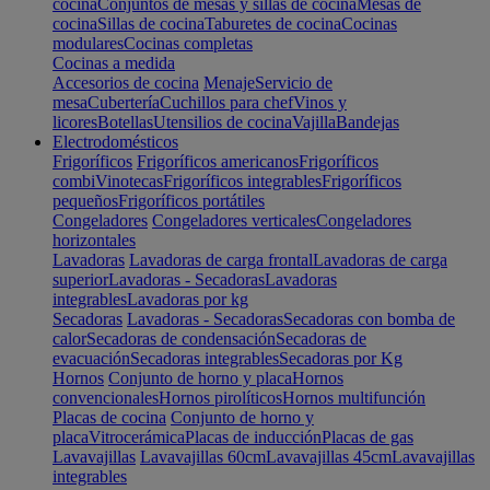
cocina
Conjuntos de mesas y sillas de cocina
Mesas de
cocina
Sillas de cocina
Taburetes de cocina
Cocinas
modulares
Cocinas completas
Cocinas a medida
Accesorios de cocina
Menaje
Servicio de
mesa
Cubertería
Cuchillos para chef
Vinos y
licores
Botellas
Utensilios de cocina
Vajilla
Bandejas
Electrodomésticos
Frigoríficos
Frigoríficos americanos
Frigoríficos
combi
Vinotecas
Frigoríficos integrables
Frigoríficos
pequeños
Frigoríficos portátiles
Congeladores
Congeladores verticales
Congeladores
horizontales
Lavadoras
Lavadoras de carga frontal
Lavadoras de carga
superior
Lavadoras - Secadoras
Lavadoras
integrables
Lavadoras por kg
Secadoras
Lavadoras - Secadoras
Secadoras con bomba de
calor
Secadoras de condensación
Secadoras de
evacuación
Secadoras integrables
Secadoras por Kg
Hornos
Conjunto de horno y placa
Hornos
convencionales
Hornos pirolíticos
Hornos multifunción
Placas de cocina
Conjunto de horno y
placa
Vitrocerámica
Placas de inducción
Placas de gas
Lavavajillas
Lavavajillas 60cm
Lavavajillas 45cm
Lavavajillas
integrables