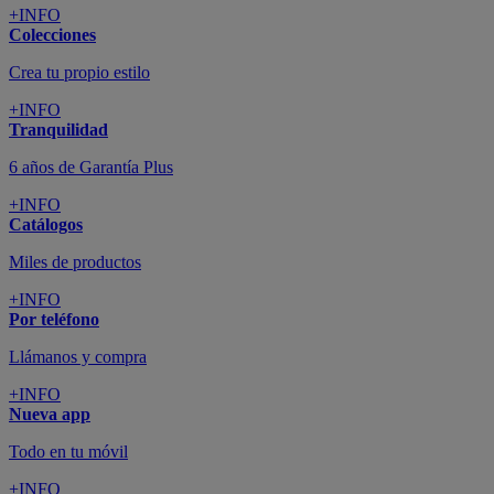
+INFO
Colecciones
Crea tu propio estilo
+INFO
Tranquilidad
6 años de Garantía Plus
+INFO
Catálogos
Miles de productos
+INFO
Por teléfono
Llámanos y compra
+INFO
Nueva app
Todo en tu móvil
+INFO