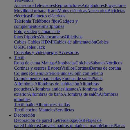
Televisión
Accesorios
Televisores
Reproductores
Adaptadores
Proyectores
Movilidad urbana
Karts
Motos eléctricas
Accesorios
Bicicletas
eléctricas
Patinetes eléctricos
Telefonía
Teléfonos fijos
Gadgets y
complementos
Smartphones
Foto y vídeo
Cámaras de
fotos
Trípodes
Videocámaras
Objetivos
Cables
Cables HDMI
Cables de alimentación
Cables
USB
Cables Jack
Consolas y videojuegos
Accesorios
Textil
Ropa de cama
Mantas
Almohadas
Colchas
Sábanas
Nórdicos
Cortinas y estores
Estores
Visillos
Cortinas
Barras de cortina
Cojines
Relleno
Exterior
Fundas
Cojín con relleno
Complementos para sofás
Fundas de sofás
Plaids
Alfombras
Alfombras de habitación
Alfombras
pequeñas
Alfombras antideslizantes
Alfombras de
exterior
Alfombras de baño
Alfombras de salón
Alfombras
infantiles
Textil baño
Albornoces
Toallas
Textil cocina
Manteles
Servilletas
Decoración
Decoración de pared
Letreros
Espejos
Relojes de
pared
Tableros
Canvas
Cuadros pintados a mano
Marcos
Placas