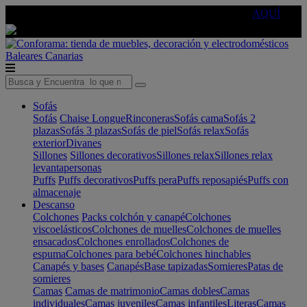
🔵Cambia tu electro con
-10% EXTRA
de descuento ☑️
AQUÍ
Baleares
Canarias
Sofás
Sofás
Chaise Longue
Rinconeras
Sofás cama
Sofás 2
plazas
Sofás 3 plazas
Sofás de piel
Sofás relax
Sofás
exterior
Divanes
Sillones
Sillones decorativos
Sillones relax
Sillones relax
levantapersonas
Puffs
Puffs decorativos
Puffs pera
Puffs reposapiés
Puffs con
almacenaje
Descanso
Colchones
Packs colchón y canapé
Colchones
viscoelásticos
Colchones de muelles
Colchones de muelles
ensacados
Colchones enrollados
Colchones de
espuma
Colchones para bebé
Colchones hinchables
Canapés y bases
Canapés
Base tapizadas
Somieres
Patas de
somieres
Camas
Camas de matrimonio
Camas dobles
Camas
individuales
Camas juveniles
Camas infantiles
Literas
Camas