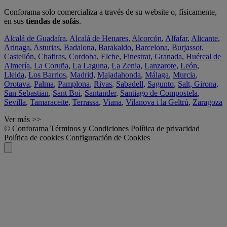
Conforama solo comercializa a través de su website o, físicamente,
en sus
tiendas de sofás
.
Alcalá de Guadaíra
,
Alcalá de Henares
,
Alcorcón
,
Alfafar
,
Alicante
,
Arinaga
,
Asturias
,
Badalona
,
Barakaldo
,
Barcelona
,
Burjassot
,
Castellón
,
Chafiras
,
Cordoba
,
Elche
,
Finestrat
,
Granada
,
Huércal de
Almería
,
La Coruña
,
La Laguna
,
La Zenia
,
Lanzarote
,
León
,
Lleida
,
Los Barrios
,
Madrid
,
Majadahonda
,
Málaga
,
Murcia
,
Orotava
,
Palma
,
Pamplona
,
Rivas
,
Sabadell
,
Sagunto
,
Salt, Girona
,
San Sebastian
,
Sant Boi
,
Santander
,
Santiago de Compostela
,
Sevilla
,
Tamaraceite
,
Terrassa
,
Viana
,
Vilanova i la Geltrú
,
Zaragoza
Ver más >>
© Conforama
Términos y Condiciones
Política de privacidad
Política de cookies
Configuración de Cookies