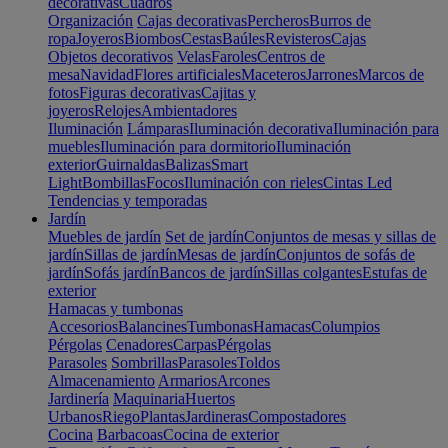
decorativas
Cuadros
Organización
Cajas decorativas
Percheros
Burros de
ropa
Joyeros
Biombos
Cestas
Baúles
Revisteros
Cajas
Objetos decorativos
Velas
Faroles
Centros de
mesa
Navidad
Flores artificiales
Maceteros
Jarrones
Marcos de
fotos
Figuras decorativas
Cajitas y
joyeros
Relojes
Ambientadores
Iluminación
Lámparas
Iluminación decorativa
Iluminación para
muebles
Iluminación para dormitorio
Iluminación
exterior
Guirnaldas
Balizas
Smart
Light
Bombillas
Focos
Iluminación con rieles
Cintas Led
Tendencias y temporadas
Jardín
Muebles de jardín
Set de jardín
Conjuntos de mesas y sillas de
jardín
Sillas de jardín
Mesas de jardín
Conjuntos de sofás de
jardín
Sofás jardín
Bancos de jardín
Sillas colgantes
Estufas de
exterior
Hamacas y tumbonas
Accesorios
Balancines
Tumbonas
Hamacas
Columpios
Pérgolas
Cenadores
Carpas
Pérgolas
Parasoles
Sombrillas
Parasoles
Toldos
Almacenamiento
Armarios
Arcones
Jardinería
Maquinaria
Huertos
Urbanos
Riego
Plantas
Jardineras
Compostadores
Cocina
Barbacoas
Cocina de exterior