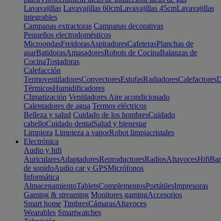
Lavavajillas
Lavavajillas 60cm
Lavavajillas 45cm
Lavavajillas
integrables
Campanas extractoras
Campanas decorativas
Pequeños electrodomésticos
Microondas
Freidoras
Aspiradores
Cafeteras
Planchas de
asar
Batidoras
Amasadores
Robots de Cocina
Balanzas de
Cocina
Tostadoras
Calefacción
Termoventiladores
Convectores
Estufas
Radiadores
Calefactores
D
Térmicos
Humidificadores
Climatización
Ventiladores
Aire acondicionado
Calentadores de agua
Termos eléctricos
Belleza y salud
Cuidado de los hombres
Cuidado
cabello
Cuidado dental
Salud y bienestar
Limpieza
Limpieza a vapor
Robot limpiacristales
Electrónica
Audio y hifi
Auriculares
Adaptadores
Reproductores
Radios
Altavoces
Hifi
Bar
de sonido
Audio car y GPS
Micrófonos
Informática
Almacenamiento
Tablets
Complementos
Portátiles
Impresoras
Gaming & streaming
Monitores gaming
Accesorios
Smart home
Timbres
Cámaras
Altavoces
Wearables
Smartwatches