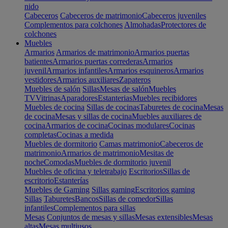
nido
Cabeceros
Cabeceros de matrimonio
Cabeceros juveniles
Complementos para colchones
Almohadas
Protectores de
colchones
Muebles
Armarios
Armarios de matrimonio
Armarios puertas
batientes
Armarios puertas correderas
Armarios
juvenil
Armarios infantiles
Armarios esquineros
Armarios
vestidores
Armarios auxiliares
Zapateros
Muebles de salón
Sillas
Mesas de salón
Muebles
TV
Vitrinas
Aparadores
Estanterias
Muebles recibidores
Muebles de cocina
Sillas de cocinas
Taburetes de cocina
Mesas
de cocina
Mesas y sillas de cocina
Muebles auxiliares de
cocina
Armarios de cocina
Cocinas modulares
Cocinas
completas
Cocinas a medida
Muebles de dormitorio
Camas matrimonio
Cabeceros de
matrimonio
Armarios de matrimonio
Mesitas de
noche
Comodas
Muebles de dormitorio juvenil
Muebles de oficina y teletrabajo
Escritorios
Sillas de
escritorio
Estanterías
Muebles de Gaming
Sillas gaming
Escritorios gaming
Sillas
Taburetes
Bancos
Sillas de comedor
Sillas
infantiles
Complementos para sillas
Mesas
Conjuntos de mesas y sillas
Mesas extensibles
Mesas
altas
Mesas multiusos