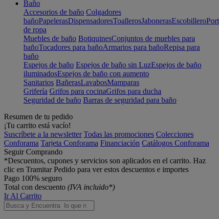
Baño
Accesorios de baño
Colgadores
baño
Papeleras
Dispensadores
Toalleros
Jaboneras
Escobillero
Port
de ropa
Muebles de baño
Botiquines
Conjuntos de muebles para
baño
Tocadores para baño
Armarios para baño
Repisa para
baño
Espejos de baño
Espejos de baño sin Luz
Espejos de baño
iluminados
Espejos de baño con aumento
Sanitarios
Bañeras
Lavabos
Mamparas
Grifería
Grifos para cocina
Grifos para ducha
Seguridad de baño
Barras de seguridad para baño
Resumen de tu pedido
¡Tu carrito está vacío!
Suscríbete a la newsletter
Todas las promociones
Colecciones
Conforama
Tarjeta Conforama
Financiación
Catálogos Conforama
Seguir Comprando
*Descuentos, cupones y servicios son aplicados en el carrito. Haz
clic en Tramitar Pedido para ver estos descuentos e importes
Pago 100% seguro
Total con descuento
(IVA incluido*)
Ir Al Carrito