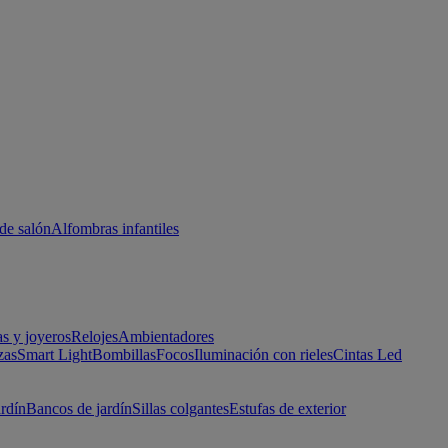
de salón
Alfombras infantiles
as y joyeros
Relojes
Ambientadores
zas
Smart Light
Bombillas
Focos
Iluminación con rieles
Cintas Led
ardín
Bancos de jardín
Sillas colgantes
Estufas de exterior