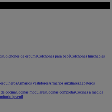
os
Colchones de espuma
Colchones para bebé
Colchones hinchables
esquineros
Armarios vestidores
Armarios auxiliares
Zapateros
 de cocina
Cocinas modulares
Cocinas completas
Cocinas a medida
mitorio juvenil