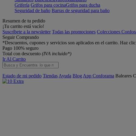
Grifería
Grifos para cocina
Grifos para ducha
Seguridad de baño
Barras de seguridad para baño
Resumen de tu pedido
¡Tu carrito está vacío!
Suscríbete a la newsletter
Todas las promociones
Colecciones Confo
Seguir Comprando
*Descuentos, cupones y servicios son aplicados en el carrito. Haz cli
Pago 100% seguro
Total con descuento
(IVA incluido*)
Ir Al Carrito
Estado de mi pedido
Tiendas
Ayuda
Blog
App Conforama
Baleares
C