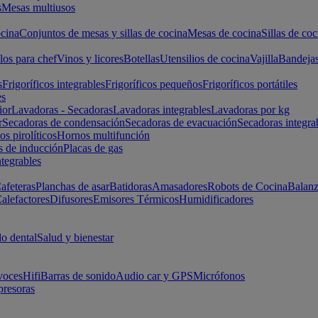
s
Mesas multiusos
cina
Conjuntos de mesas y sillas de cocina
Mesas de cocina
Sillas de coc
los para chef
Vinos y licores
Botellas
Utensilios de cocina
Vajilla
Bandeja
s
Frigoríficos integrables
Frigoríficos pequeños
Frigoríficos portátiles
es
ior
Lavadoras - Secadoras
Lavadoras integrables
Lavadoras por kg
r
Secadoras de condensación
Secadoras de evacuación
Secadoras integra
s pirolíticos
Hornos multifunción
s de inducción
Placas de gas
ntegrables
afeteras
Planchas de asar
Batidoras
Amasadores
Robots de Cocina
Balanz
alefactores
Difusores
Emisores Térmicos
Humidificadores
o dental
Salud y bienestar
voces
Hifi
Barras de sonido
Audio car y GPS
Micrófonos
presoras