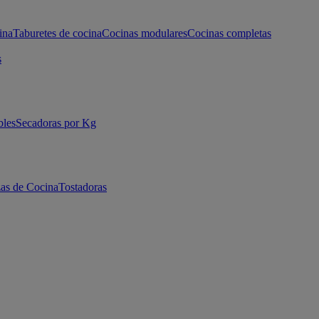
ina
Taburetes de cocina
Cocinas modulares
Cocinas completas
s
bles
Secadoras por Kg
as de Cocina
Tostadoras