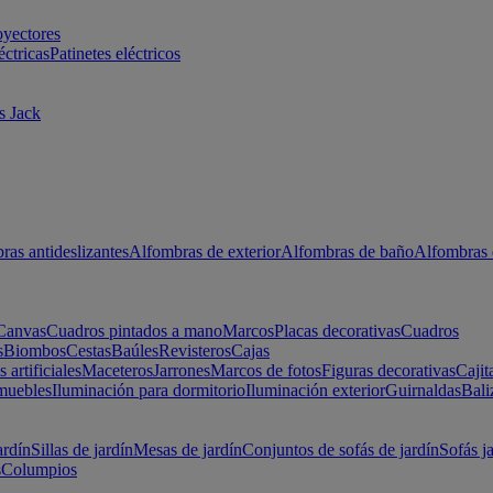
oyectores
éctricas
Patinetes eléctricos
s Jack
ras antideslizantes
Alfombras de exterior
Alfombras de baño
Alfombras 
Canvas
Cuadros pintados a mano
Marcos
Placas decorativas
Cuadros
s
Biombos
Cestas
Baúles
Revisteros
Cajas
s artificiales
Maceteros
Jarrones
Marcos de fotos
Figuras decorativas
Cajit
muebles
Iluminación para dormitorio
Iluminación exterior
Guirnaldas
Bali
ardín
Sillas de jardín
Mesas de jardín
Conjuntos de sofás de jardín
Sofás j
s
Columpios