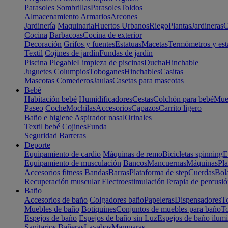
Parasoles
Sombrillas
Parasoles
Toldos
Almacenamiento
Armarios
Arcones
Jardinería
Maquinaria
Huertos Urbanos
Riego
Plantas
Jardineras
C
Cocina
Barbacoas
Cocina de exterior
Decoración
Grifos y fuentes
Estatuas
Macetas
Termómetros y est
Textil
Cojines de jardín
Fundas de jardín
Piscina
Plegable
Limpieza de piscinas
Ducha
Hinchable
Juguetes
Columpios
Toboganes
Hinchables
Casitas
Mascotas
Comederos
Jaulas
Casetas para mascotas
Bebé
Habitación bebé
Humidificadores
Cestas
Colchón para bebé
Mueb
Paseo
Coche
Mochilas
Accesorios
Capazos
Carrito ligero
Baño e higiene
Aspirador nasal
Orinales
Textil bebé
Cojines
Funda
Seguridad
Barreras
Deporte
Equipamiento de cardio
Máquinas de remo
Bicicletas spinning
E
Equipamiento de musculación
Bancos
Mancuernas
Máquinas
Pla
Accesorios fitness
Bandas
Barras
Plataforma de step
Cuerdas
Bola
Recuperación muscular
Electroestimulación
Terapia de percusi
Baño
Accesorios de baño
Colgadores baño
Papeleras
Dispensadores
To
Muebles de baño
Botiquines
Conjuntos de muebles para baño
To
Espejos de baño
Espejos de baño sin Luz
Espejos de baño ilum
Sanitarios
Bañeras
Lavabos
Mamparas