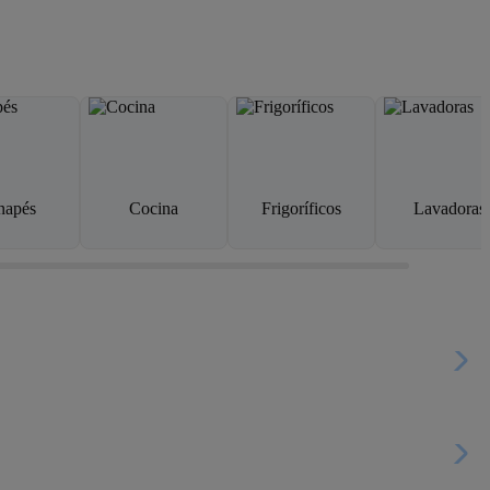
napés
Cocina
Frigoríficos
Lavadoras