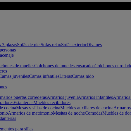
s 3 plazas
Sofás de piel
Sofás relax
Sofás exterior
Divanes
apersonas
macenaje
chones de muelles
Colchones de muelles ensacados
Colchones enrollad
eres
Camas juveniles
Camas infantiles
Literas
Camas nido
ones
marios puertas correderas
Armarios juvenil
Armarios infantiles
Armarios 
radores
Estanterias
Muebles recibidores
e cocina
Mesas y sillas de cocina
Muebles auxiliares de cocina
Armarios
onio
Armarios de matrimonio
Mesitas de noche
Comodas
Muebles de dor
tanterías
entos para sillas