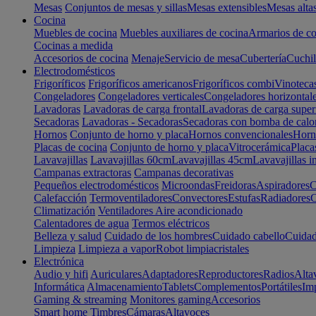
Mesas
Conjuntos de mesas y sillas
Mesas extensibles
Mesas alta
Cocina
Muebles de cocina
Muebles auxiliares de cocina
Armarios de co
Cocinas a medida
Accesorios de cocina
Menaje
Servicio de mesa
Cubertería
Cuchil
Electrodomésticos
Frigoríficos
Frigoríficos americanos
Frigoríficos combi
Vinoteca
Congeladores
Congeladores verticales
Congeladores horizontal
Lavadoras
Lavadoras de carga frontal
Lavadoras de carga super
Secadoras
Lavadoras - Secadoras
Secadoras con bomba de calo
Hornos
Conjunto de horno y placa
Hornos convencionales
Horno
Placas de cocina
Conjunto de horno y placa
Vitrocerámica
Placa
Lavavajillas
Lavavajillas 60cm
Lavavajillas 45cm
Lavavajillas i
Campanas extractoras
Campanas decorativas
Pequeños electrodomésticos
Microondas
Freidoras
Aspiradores
C
Calefacción
Termoventiladores
Convectores
Estufas
Radiadores
C
Climatización
Ventiladores
Aire acondicionado
Calentadores de agua
Termos eléctricos
Belleza y salud
Cuidado de los hombres
Cuidado cabello
Cuidad
Limpieza
Limpieza a vapor
Robot limpiacristales
Electrónica
Audio y hifi
Auriculares
Adaptadores
Reproductores
Radios
Alta
Informática
Almacenamiento
Tablets
Complementos
Portátiles
Im
Gaming & streaming
Monitores gaming
Accesorios
Smart home
Timbres
Cámaras
Altavoces