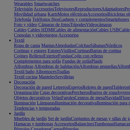
Wearables
Smartwatches
Televisión
Accesorios
Televisores
Reproductores
Adaptadores
Pr
Movilidad urbana
Karts
Motos eléctricas
Accesorios
Bicicletas el
Telefonía
Teléfonos fijos
Gadgets y complementos
Smartphones
Foto y vídeo
Cámaras de fotos
Trípodes
Videocámaras
Cables
Cables HDMI
Cables de alimentación
Cables USB
Cable
Consolas y videojuegos
Accesorios
Textil
Ropa de cama
Mantas
Almohadas
Colchas
Sábanas
Nórdicos
Cortinas y estores
Estores
Visillos
Cortinas
Barras de cortina
Cojines
Relleno
Exterior
Fundas
Cojín con relleno
Complementos para sofás
Fundas de sofás
Plaids
Alfombras
Alfombras de habitación
Alfombras pequeñas
Alfomb
Textil baño
Albornoces
Toallas
Textil cocina
Manteles
Servilletas
Decoración
Decoración de pared
Letreros
Espejos
Relojes de pared
Tableros
Organización
Cajas decorativas
Percheros
Burros de ropa
Joyero
Objetos decorativos
Velas
Faroles
Centros de mesa
Navidad
Flore
Iluminación
Lámparas
Iluminación decorativa
Iluminación para 
Tendencias y temporadas
Jardín
Muebles de jardín
Set de jardín
Conjuntos de mesas y sillas de j
Hamacas y tumbonas
Accesorios
Balancines
Tumbonas
Hamaca
Pérgolas
Cenadores
Carpas
Pérgolas