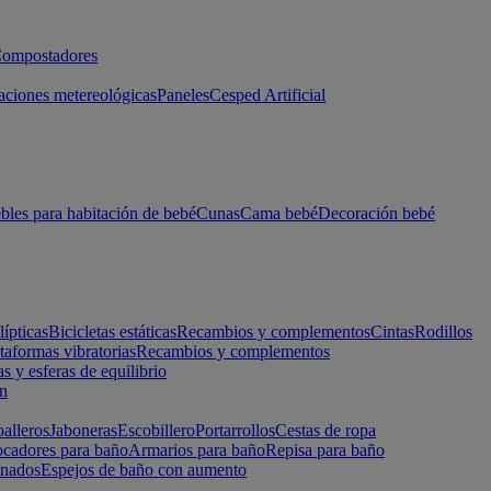
ompostadores
aciones metereológicas
Paneles
Cesped Artificial
les para habitación de bebé
Cunas
Cama bebé
Decoración bebé
lípticas
Bicicletas estáticas
Recambios y complementos
Cintas
Rodillos
taformas vibratorias
Recambios y complementos
s y esferas de equilibrio
ón
alleros
Jaboneras
Escobillero
Portarrollos
Cestas de ropa
cadores para baño
Armarios para baño
Repisa para baño
inados
Espejos de baño con aumento