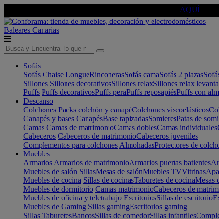
🔵Cambia tu electro con
-10% EXTRA
de descuento ☑️
AQUÍ
Baleares
Canarias
Sofás
Sofás
Chaise Longue
Rinconeras
Sofás cama
Sofás 2 plazas
Sofá
Sillones
Sillones decorativos
Sillones relax
Sillones relax levant
Puffs
Puffs decorativos
Puffs pera
Puffs reposapiés
Puffs con al
Descanso
Colchones
Packs colchón y canapé
Colchones viscoelásticos
Col
Canapés y bases
Canapés
Base tapizadas
Somieres
Patas de somi
Camas
Camas de matrimonio
Camas dobles
Camas individuales
Cabeceros
Cabeceros de matrimonio
Cabeceros juveniles
Complementos para colchones
Almohadas
Protectores de colch
Muebles
Armarios
Armarios de matrimonio
Armarios puertas batientes
Ar
Muebles de salón
Sillas
Mesas de salón
Muebles TV
Vitrinas
Apa
Muebles de cocina
Sillas de cocinas
Taburetes de cocina
Mesas d
Muebles de dormitorio
Camas matrimonio
Cabeceros de matrim
Muebles de oficina y teletrabajo
Escritorios
Sillas de escritorio
Es
Muebles de Gaming
Sillas gaming
Escritorios gaming
Sillas
Taburetes
Bancos
Sillas de comedor
Sillas infantiles
Complem