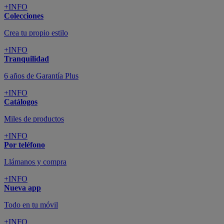
+INFO
Colecciones
Crea tu propio estilo
+INFO
Tranquilidad
6 años de Garantía Plus
+INFO
Catálogos
Miles de productos
+INFO
Por teléfono
Llámanos y compra
+INFO
Nueva app
Todo en tu móvil
+INFO