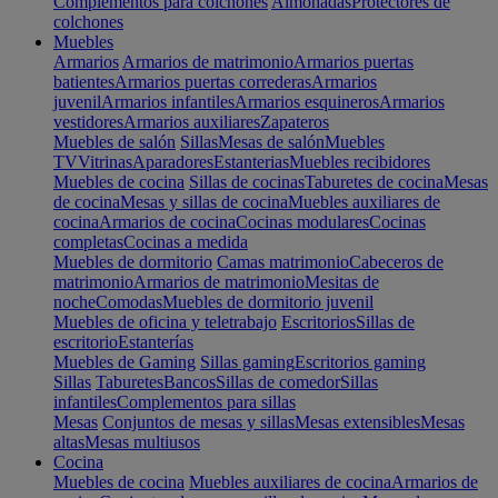
Complementos para colchones
Almohadas
Protectores de
colchones
Muebles
Armarios
Armarios de matrimonio
Armarios puertas
batientes
Armarios puertas correderas
Armarios
juvenil
Armarios infantiles
Armarios esquineros
Armarios
vestidores
Armarios auxiliares
Zapateros
Muebles de salón
Sillas
Mesas de salón
Muebles
TV
Vitrinas
Aparadores
Estanterias
Muebles recibidores
Muebles de cocina
Sillas de cocinas
Taburetes de cocina
Mesas
de cocina
Mesas y sillas de cocina
Muebles auxiliares de
cocina
Armarios de cocina
Cocinas modulares
Cocinas
completas
Cocinas a medida
Muebles de dormitorio
Camas matrimonio
Cabeceros de
matrimonio
Armarios de matrimonio
Mesitas de
noche
Comodas
Muebles de dormitorio juvenil
Muebles de oficina y teletrabajo
Escritorios
Sillas de
escritorio
Estanterías
Muebles de Gaming
Sillas gaming
Escritorios gaming
Sillas
Taburetes
Bancos
Sillas de comedor
Sillas
infantiles
Complementos para sillas
Mesas
Conjuntos de mesas y sillas
Mesas extensibles
Mesas
altas
Mesas multiusos
Cocina
Muebles de cocina
Muebles auxiliares de cocina
Armarios de