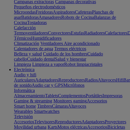
Campanas extractoras
Campanas decorativas
Pequeños electrodomésticos
Microondas
Freidoras
Aspiradores
Cafeteras
Planchas de
asar
Batidoras
Amasadores
Robots de Cocina
Balanzas de
Cocina
Tostadoras
Calefacción
Termoventiladores
Convectores
Estufas
Radiadores
Calefactores
D
Térmicos
Humidificadores
Climatización
Ventiladores
Aire acondicionado
Calentadores de agua
Termos eléctricos
Belleza y salud
Cuidado de los hombres
Cuidado
cabello
Cuidado dental
Salud y bienestar
Limpieza
Limpieza a vapor
Robot limpiacristales
Electrónica
Audio y hifi
Auriculares
Adaptadores
Reproductores
Radios
Altavoces
Hifi
Bar
de sonido
Audio car y GPS
Micrófonos
Informática
Almacenamiento
Tablets
Complementos
Portátiles
Impresoras
Gaming & streaming
Monitores gaming
Accesorios
Smart home
Timbres
Cámaras
Altavoces
Wearables
Smartwatches
Televisión
Accesorios
Televisores
Reproductores
Adaptadores
Proyectores
Movilidad urbana
Karts
Motos eléctricas
Accesorios
Bicicletas