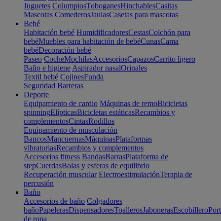
Juguetes
Columpios
Toboganes
Hinchables
Casitas
Mascotas
Comederos
Jaulas
Casetas para mascotas
Bebé
Habitación bebé
Humidificadores
Cestas
Colchón para
bebé
Muebles para habitación de bebé
Cunas
Cama
bebé
Decoración bebé
Paseo
Coche
Mochilas
Accesorios
Capazos
Carrito ligero
Baño e higiene
Aspirador nasal
Orinales
Textil bebé
Cojines
Funda
Seguridad
Barreras
Deporte
Equipamiento de cardio
Máquinas de remo
Bicicletas
spinning
Elípticas
Bicicletas estáticas
Recambios y
complementos
Cintas
Rodillos
Equipamiento de musculación
Bancos
Mancuernas
Máquinas
Plataformas
vibratorias
Recambios y complementos
Accesorios fitness
Bandas
Barras
Plataforma de
step
Cuerdas
Bolas y esferas de equilibrio
Recuperación muscular
Electroestimulación
Terapia de
percusión
Baño
Accesorios de baño
Colgadores
baño
Papeleras
Dispensadores
Toalleros
Jaboneras
Escobillero
Port
de ropa