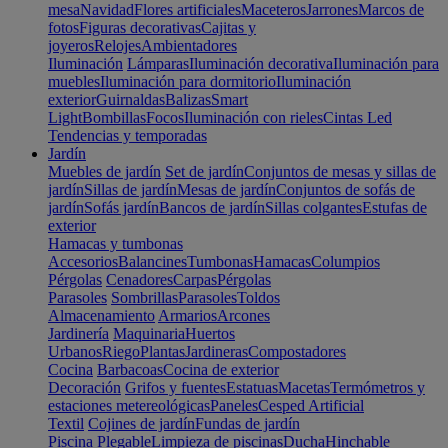
mesa
Navidad
Flores artificiales
Maceteros
Jarrones
Marcos de
fotos
Figuras decorativas
Cajitas y
joyeros
Relojes
Ambientadores
Iluminación
Lámparas
Iluminación decorativa
Iluminación para
muebles
Iluminación para dormitorio
Iluminación
exterior
Guirnaldas
Balizas
Smart
Light
Bombillas
Focos
Iluminación con rieles
Cintas Led
Tendencias y temporadas
Jardín
Muebles de jardín
Set de jardín
Conjuntos de mesas y sillas de
jardín
Sillas de jardín
Mesas de jardín
Conjuntos de sofás de
jardín
Sofás jardín
Bancos de jardín
Sillas colgantes
Estufas de
exterior
Hamacas y tumbonas
Accesorios
Balancines
Tumbonas
Hamacas
Columpios
Pérgolas
Cenadores
Carpas
Pérgolas
Parasoles
Sombrillas
Parasoles
Toldos
Almacenamiento
Armarios
Arcones
Jardinería
Maquinaria
Huertos
Urbanos
Riego
Plantas
Jardineras
Compostadores
Cocina
Barbacoas
Cocina de exterior
Decoración
Grifos y fuentes
Estatuas
Macetas
Termómetros y
estaciones metereológicas
Paneles
Cesped Artificial
Textil
Cojines de jardín
Fundas de jardín
Piscina
Plegable
Limpieza de piscinas
Ducha
Hinchable