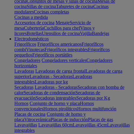
cocina
Conjuntos de mesas y sillas de cocina
Mesas de
cocina
Sillas de cocina
Taburetes de cocina
Cocinas
modulares
Cocinas completas
Cocinas a medida
Accesorios de cocina
Menaje
Servicio de
mesa
Cubertería
Cuchillos para chef
Vinos y
licores
Botellas
Utensilios de cocina
Vajilla
Bandejas
Electrodomésticos
Frigoríficos
Frigoríficos americanos
Frigoríficos
combi
Vinotecas
Frigoríficos integrables
Frigoríficos
pequeños
Frigoríficos portátiles
Congeladores
Congeladores verticales
Congeladores
horizontales
Lavadoras
Lavadoras de carga frontal
Lavadoras de carga
superior
Lavadoras - Secadoras
Lavadoras
integrables
Lavadoras por kg
Secadoras
Lavadoras - Secadoras
Secadoras con bomba de
calor
Secadoras de condensación
Secadoras de
evacuación
Secadoras integrables
Secadoras por Kg
Hornos
Conjunto de horno y placa
Hornos
convencionales
Hornos pirolíticos
Hornos multifunción
Placas de cocina
Conjunto de horno y
placa
Vitrocerámica
Placas de inducción
Placas de gas
Lavavajillas
Lavavajillas 60cm
Lavavajillas 45cm
Lavavajillas
integrables