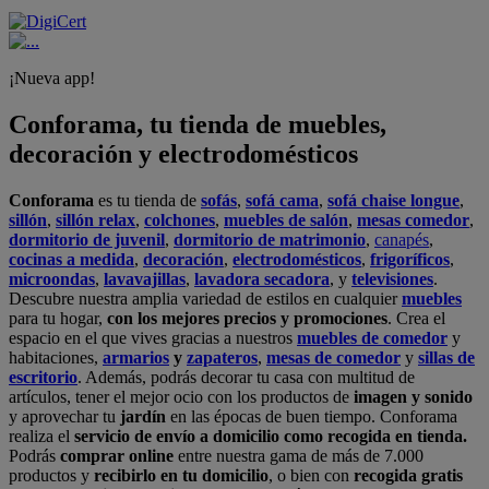
¡Nueva app!
Conforama, tu tienda de muebles,
decoración y electrodomésticos
Conforama
es tu tienda de
sofás
,
sofá cama
,
sofá chaise longue
,
sillón
,
sillón relax
,
colchones
,
muebles de salón
,
mesas comedor
,
dormitorio de juvenil
,
dormitorio de matrimonio
,
canapés
,
cocinas a medida
,
decoración
,
electrodomésticos
,
frigoríficos
,
microondas
,
lavavajillas
,
lavadora secadora
, y
televisiones
.
Descubre nuestra amplia variedad de estilos en cualquier
muebles
para tu hogar,
con los mejores precios y promociones
. Crea el
espacio en el que vives gracias a nuestros
muebles de comedor
y
habitaciones,
armarios
y
zapateros
,
mesas de comedor
y
sillas de
escritorio
. Además, podrás decorar tu casa con multitud de
artículos, tener el mejor ocio con los productos de
imagen y sonido
y aprovechar tu
jardín
en las épocas de buen tiempo. Conforama
realiza el
servicio de envío a domicilio como recogida en tienda.
Podrás
comprar online
entre nuestra gama de más de 7.000
productos y
recibirlo en tu domicilio
, o bien con
recogida gratis