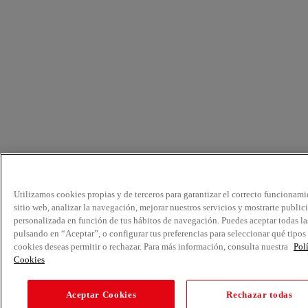
Utilizamos cookies propias y de terceros para garantizar el correcto funcionami
sitio web, analizar la navegación, mejorar nuestros servicios y mostrarte public
personalizada en función de tus hábitos de navegación. Puedes aceptar todas la
pulsando en “Aceptar”, o configurar tus preferencias para seleccionar qué tipos
cookies deseas permitir o rechazar. Para más información, consulta nuestra
Pol
Cookies
Aceptar Cookies
Rechazar todas