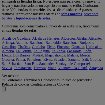
en nuestras tiendas física.
No esperes más para crear o renovar tu
hogar y transformarlo en un espacio con mucho estilo. Conforama
tiene 300
tiendas de muebles
físicas distribuidas en
6 países
distintos. Aproveche nuestras ofertas de
sofas baratos
,
colchones
baratos
y
liquidaciones de sofas
.
Conforama solo comercializa a través de su website o, físicamente,
en sus
tiendas de sofás
.
Alcalá de Guadaíra
,
Alcalá de Henares
,
Alcorcón
,
Alfafar
,
Alicante
,
Arinaga
,
Asturias
,
Badalona
,
Barakaldo
,
Barcelona
,
Burjassot
,
Castellón
,
Chafiras
,
Cordoba
,
Elche
,
Finestrat
,
Granada
,
Huércal de
Almería
,
La Coruña
,
La Laguna
,
La Zenia
,
Lanzarote
,
León
,
Lleida
,
Los Barrios
,
Madrid
,
Majadahonda
,
Málaga
,
Murcia
,
Orotava
,
Palma
,
Pamplona
,
Rivas
,
Sabadell
,
Sagunto
,
Salt, Girona
,
San Sebastian
,
Sant Boi
,
Santander
,
Santiago de Compostela
,
Sevilla
,
Tamaraceite
,
Terrassa
,
Viana
,
Vilanova i la Geltrú
,
Zaragoza
Ver más >>
© Conforama
Términos y Condiciones
Política de privacidad
Política de cookies
Configuración de Cookies