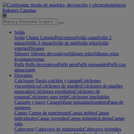
Baleares
Canarias
Sofás
Sofás
Chaise Longue
Rinconeras
Sofás cama
Sofás 2
plazas
Sofás 3 plazas
Sofás de piel
Sofás relax
Sofás
exterior
Divanes
Sillones
Sillones decorativos
Sillones relax
Sillones relax
levantapersonas
Puffs
Puffs decorativos
Puffs pera
Puffs reposapiés
Puffs con
almacenaje
Descanso
Colchones
Packs colchón y canapé
Colchones
viscoelásticos
Colchones de muelles
Colchones de muelles
ensacados
Colchones enrollados
Colchones de
espuma
Colchones para bebé
Colchones hinchables
Canapés y bases
Canapés
Base tapizadas
Somieres
Patas de
somieres
Camas
Camas de matrimonio
Camas dobles
Camas
individuales
Camas juveniles
Camas infantiles
Literas
Camas
nido
Cabeceros
Cabeceros de matrimonio
Cabeceros juveniles