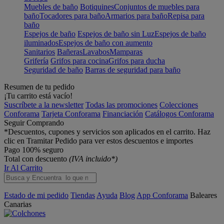
Muebles de baño
Botiquines
Conjuntos de muebles para
baño
Tocadores para baño
Armarios para baño
Repisa para
baño
Espejos de baño
Espejos de baño sin Luz
Espejos de baño
iluminados
Espejos de baño con aumento
Sanitarios
Bañeras
Lavabos
Mamparas
Grifería
Grifos para cocina
Grifos para ducha
Seguridad de baño
Barras de seguridad para baño
Resumen de tu pedido
¡Tu carrito está vacío!
Suscríbete a la newsletter
Todas las promociones
Colecciones
Conforama
Tarjeta Conforama
Financiación
Catálogos Conforama
Seguir Comprando
*Descuentos, cupones y servicios son aplicados en el carrito. Haz
clic en Tramitar Pedido para ver estos descuentos e importes
Pago 100% seguro
Total con descuento
(IVA incluido*)
Ir Al Carrito
Estado de mi pedido
Tiendas
Ayuda
Blog
App Conforama
Baleares
Canarias